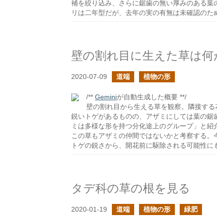
補を絞り込み、さらに鋸歯の無い厚みのある葉
リは二年型だが、去年の実の有無は未確認のた
壁の割れ目に生えた草は何
2020-07-09
道端
植物の形
/**
Gemini
が自動生成した概要 **/
壁の割れ目から生える草を観察。隣接する
鋭いトゲがあるものの、アザミにしては葉の鋸
ミは多様な形を持つ分化途上のグループ」と紹
この草もアザミの仲間ではないかと考察する。
トゲの鋭さから、開花前に駆除される可能性に
タデ科の草の根を見る
2020-01-19
道端
植物の形
緑肥