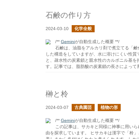
石鹸の作り方
2024-03-10
化学全般
/**
Gemini
が自動生成した概要 **/
石鹸は、油脂をアルカリ剤で煮立てる「鹸
した構造をしていますが、水に溶けにくい性質
と、疎水性の炭素鎖と親水性のカルボニル基を
す。記事では、脂肪酸の炭素鎖の長さによって
榊と柃
2024-03-07
古典園芸
植物の形
/**
Gemini
が自動生成した概要 **/
この記事は、サカキと同様に神事に用いら
由を探求しています。 ヒサカキは漢字で「柃