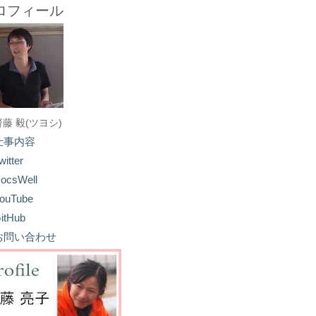
ロフィール
齋藤 毅(ツヨシ)
仕事内容
witter
ocsWell
ouTube
itHub
お問い合わせ