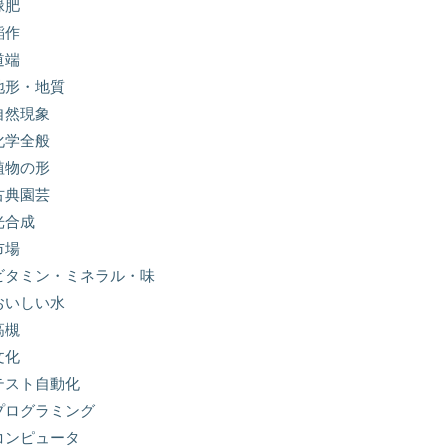
緑肥
稲作
道端
地形・地質
自然現象
化学全般
植物の形
古典園芸
光合成
市場
ビタミン・ミネラル・味
おいしい水
高槻
文化
テスト自動化
プログラミング
コンピュータ