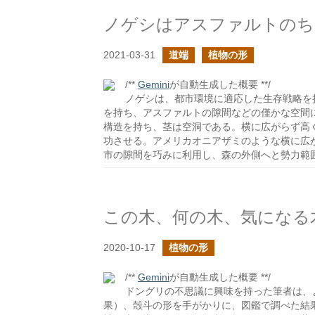
ノゲシはアスファルトのち
2021-03-31
道端
植物の形
/**
Gemini
が自動生成した概要 **/
ノゲシは、都市環境に適応した生存戦略を
を持ち、アスファルトの隙間などの僅かな空間
構造を持ち、茎は空洞である。横に広がらず高
功させる。アメリカオニアザミのような横に広
市の隙間を巧みに利用し、森の外側へと勢力範
この木、何の木、気になる
2020-10-17
植物の形
/**
Gemini
が自動生成した概要 **/
ドングリの不思議に興味を持った筆者は、
果）、殻斗の形を手がかりに、図鑑で調べた結