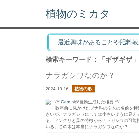
植物のミカタ
最近興味があることや肥料教
検索キーワード：「ギザギザ」
ナラガシワなのか？
2024-10-16
植物の形
/**
Gemini
が自動生成した概要 **/
数年前に見かけたブナ科の樹木の名前を特
きいが、ナラガシワにしては小さいように見え
る。ドングリと葉の特徴からナラガシワの可能
いる。この木は本当にナラガシワなのか？