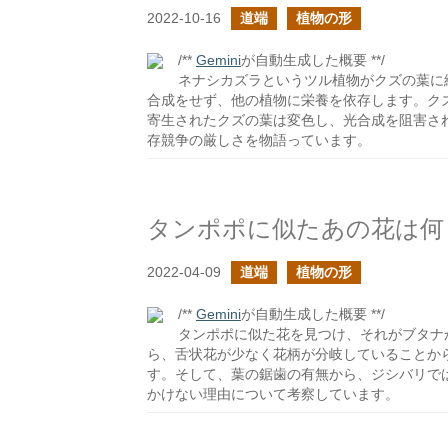
2022-10-16
道端
植物の形
/**
Gemini
が自動生成した概要 **/
ネナシカズラというツル植物がクズの葉に
合成をせず、他の植物に栄養を依存します。ク
寄生されたクズの葉は変色し、光合成を阻害さ
存競争の厳しさを物語っています。
タンポポに似たあの花は何
2022-04-09
道端
植物の形
/**
Gemini
が自動生成した概要 **/
タンポポに似た花を見つけ、それがブタナ
ら、舌状花が少なく花柄が分岐していることか
す。そして、葉の鋸歯の有無から、ジシバリで
かけない理由について考察しています。