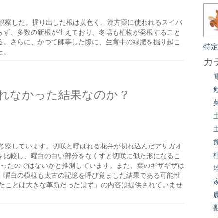
観察した。掘り出した根は黄色く、漢方薬に使われるスイバ
らず、多数の新根が生えており、冬場も植物が発根すること
る。さらに、かつて師事した際に、生育中の緑肥を掘り起こ
特
た。
カ
れなかった結果なのか？
考察しています。切咲と呼ばれる花弁が切れ込んだアサガオ
を比較し、曜白の白い部分をなくすと切咲に似た形になるこ
だったのではないかと推測しています。また、葉のギザギザは
、曜白の模様も太古の記憶を呼び覚ました結果である可能性
れたことは大きな革新だったはず」の内容は提供されていませ