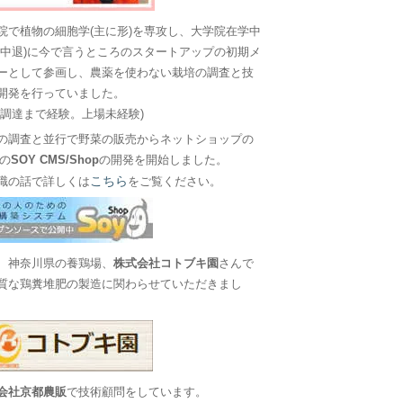
院で植物の細胞学(主に形)を専攻し、大学院在学中
に中退)に今で言うところのスタートアップの初期メ
ーとして参画し、農薬を使わない栽培の調査と技
開発を行っていました。
金調達まで経験。上場未経験)
の調査と並行で野菜の販売からネットショップの
Sの
SOY CMS/Shop
の開発を開始しました。
こちら
職の話で詳しくは
をご覧ください。
、神奈川県の養鶏場、
株式会社コトブキ園
さんで
質な鶏糞堆肥の製造に関わらせていただきまし
会社京都農販
で技術顧問をしています。