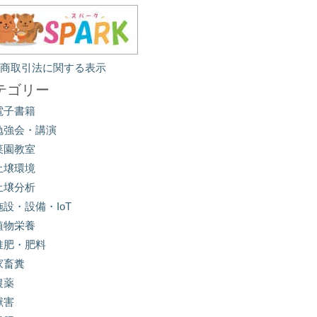
定商取引法に関する表示
テゴリー
電子書籍
勉強会・講演
菜園教室
土壌環境
土壌分析
施設・設備・IoT
植物栄養
堆肥・肥料
家畜糞
農薬
獣害