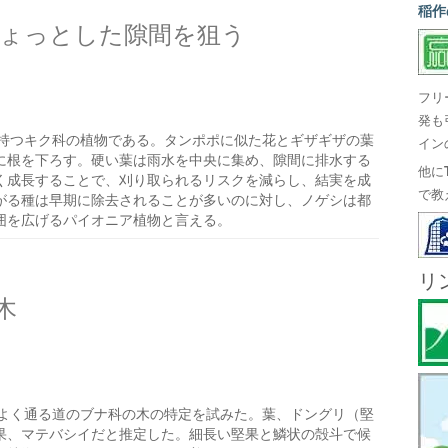
稲作
ょっとした隙間を狙う
フリ
発も
持つキク科の植物である。タンポポに似た花とギザギザの葉
イン
に根を下ろす。硬い葉は雨水を中央に集め、隙間に排水する
他に
く成長することで、刈り取られるリスクを減らし、結実を成
で教
がる種は早期に除去されることが多いのに対し、ノゲシは都
囲を広げるパイオニア植物と言える。
リ
木
よく通る道のブナ科の木の特定を試みた。葉、ドングリ（堅
果、マテバシイだと推定した。細長い堅果と鱗状の殻斗で候