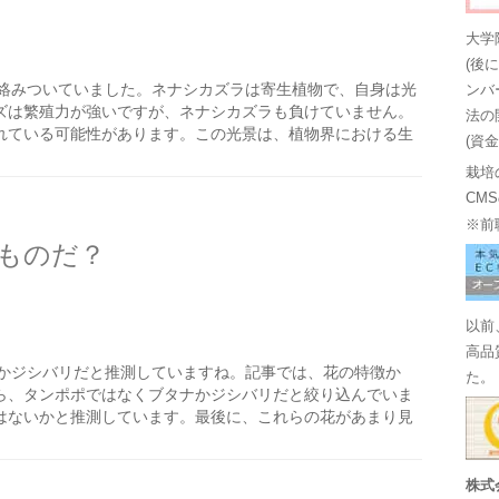
大学
(後
絡みついていました。ネナシカズラは寄生植物で、自身は光
ンバ
ズは繁殖力が強いですが、ネナシカズラも負けていません。
法の
れている可能性があります。この光景は、植物界における生
(資
栽培
CM
※前
ものだ？
以前
高品
かジシバリだと推測していますね。記事では、花の特徴か
た。
ら、タンポポではなくブタナかジシバリだと絞り込んでいま
はないかと推測しています。最後に、これらの花があまり見
株式