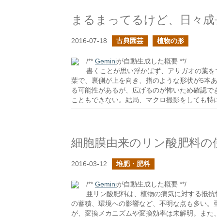
まるまってるけど、日々成
2016-07-18
古典園芸
植物の形
/**
Gemini
が自動生成した概要 **/
書くことが思い浮かばず、アサガオの葉を
葉で、裏側が上を向き、指のような形状が5本
る可能性があるが、広げるのが怖いため確認で
こともできない。結局、マクロ撮影をしても特
細胞膜由来のリン酸肥料の
2016-03-12
堆肥・肥料
/**
Gemini
が自動生成した概要 **/
亜リン酸肥料は、植物の病気に対する抵抗
の蓄積、環境への影響など、不明な点も多い。
が、変換メカニズムや変換効率は未解明。また