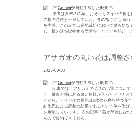
/**
Gemini
が自動生成した概要 **/
筆者はタデ科の草、おそらくスイバの根を
の根の特徴と一致していた。冬の寒さにも関わ
を実感。この事実は緑肥栽培において励みにな
し、根の形を比較する学習をしたことを想起し
アサガオの丸い花は調整さ
2016-08-03
/**
Gemini
が自動生成した概要 **/
記事では、アサガオの花弁の形状について
と、曜白と呼ばれる白い模様が入ったアサガオ
とから、アサガオの祖先は5枚の花弁を持つ花
細胞死による調整の結果であるという例を挙げ
を示唆しています。 次の記事「茎が筒状にな
んので要約できません。