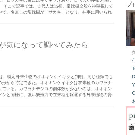
し、ヒサカキの葉にはギザギザがあり、古代人が神秘を感じ
プ
。 そこで記事では、古代人は当初、常緑樹全般を神聖視して
中で、名無しの常緑樹が「サカキ」となり、神事に用いられ
が気になって調べてみたら
T
は、特定外来生物のオオキンケイギクと判明。同じ種類でも
D
の形から特定できた。オオキンケイギクは在来種のカワラナ
Y
れている。カワラナデシコの個体数が少ないのは、オオキン
G
ゲシと同様に、強い繁殖力で在来種を駆逐する外来植物の脅