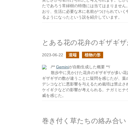
美しさから名付けられたと考えられます。しか
たであろう常緑樹の特徴には当てはまりません
おり、生活に必要な木に名前がつけられていく
るようになったという説を紹介しています。
とある花の花弁のギザギザ
2023-06-22
道端
植物の形
/**
Gemini
が自動生成した概要 **/
散歩中に見かけた花弁のギザギザが多い花
ギザギザの数が違うことに疑問を感じたが、葉
デシコなどに悪影響を与えるため栽培は禁止さ
ケイギクなどの影響が考えられる。ナガミヒナ
威を感じた。
巻き付く草たちの絡み合い