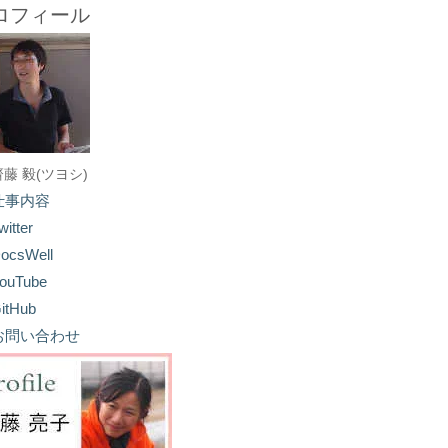
ロフィール
齋藤 毅(ツヨシ)
仕事内容
witter
ocsWell
ouTube
itHub
お問い合わせ