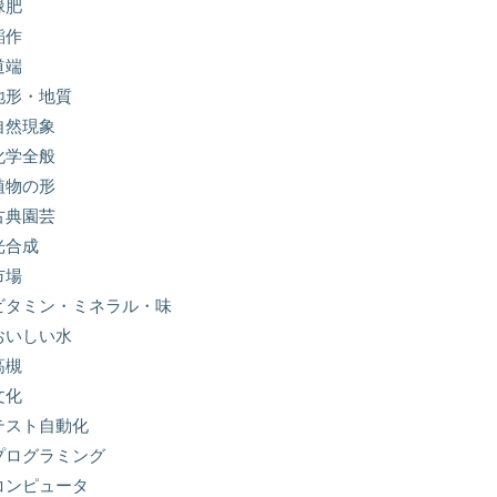
緑肥
稲作
道端
地形・地質
自然現象
化学全般
植物の形
古典園芸
光合成
市場
ビタミン・ミネラル・味
おいしい水
高槻
文化
テスト自動化
プログラミング
コンピュータ