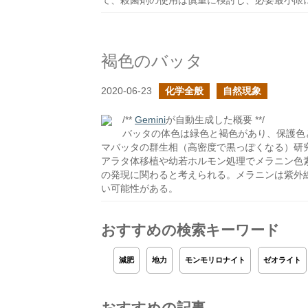
て、殺菌剤の使用は慎重に検討し、必要最小限
褐色のバッタ
2020-06-23
化学全般
自然現象
/**
Gemini
が自動生成した概要 **/
バッタの体色は緑色と褐色があり、保護色
マバッタの群生相（高密度で黒っぽくなる）研
アラタ体移植や幼若ホルモン処理でメラニン色
の発現に関わると考えられる。メラニンは紫外
い可能性がある。
おすすめの検索キーワード
減肥
地力
モンモリロナイト
ゼオライト
おすすめの記事