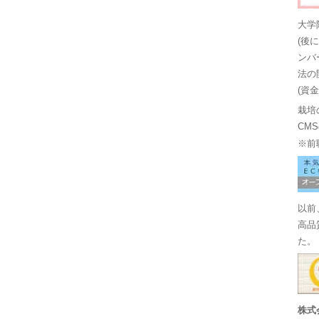
大学
(後
ンバ
法の
(資
栽培
CM
※前
以前
高品
た。
株式