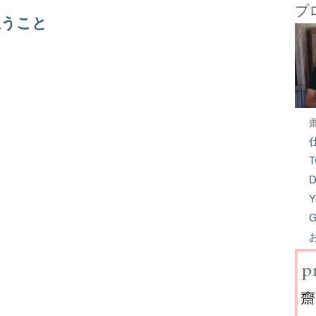
プ
思うこと
T
D
Y
G