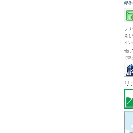
稲作
フリ
発も
イン
他に
で教
リ