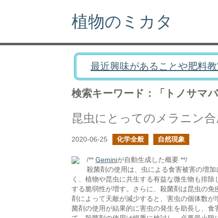
植物のミカタ
最近興味があることや肥料教
検索キーワード：「トノサマ
昆虫にとってのメラニン合
2020-06-25
化学全般
自然現象
/**
Gemini
が自動生成した概要 **/
殺菌剤の使用は、虫による食害被害の増加
く、植物や昆虫に共生する有益な微生物も排除
する脆弱性が増す。さらに、殺菌剤は昆虫の免
剤によって天敵が減少すると、害虫の個体数が
菌剤の使用が結果的に害虫の発生を助長し、食