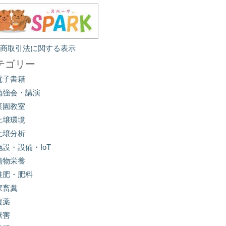
定商取引法に関する表示
テゴリー
電子書籍
勉強会・講演
菜園教室
土壌環境
土壌分析
施設・設備・IoT
植物栄養
堆肥・肥料
家畜糞
農薬
獣害