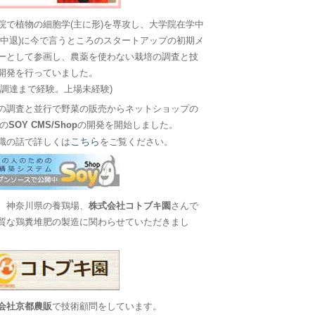
院で植物の細胞学(主に形)を専攻し、大学院在学中
に中退)に今で言うところのスタートアップの初期メ
ーとして参画し、農薬を使わない栽培の調査と技
開発を行っていました。
金調達まで経験。上場未経験)
の調査と並行で野菜の販売からネットショップの
Sの
SOY CMS/Shop
の開発を開始しました。
こちら
職の話で詳しくは
をご覧ください。
、神奈川県の養鶏場、
株式会社コトブキ園
さんで
質な鶏糞堆肥の製造に関わらせていただきまし
会社京都農販
で技術顧問をしています。