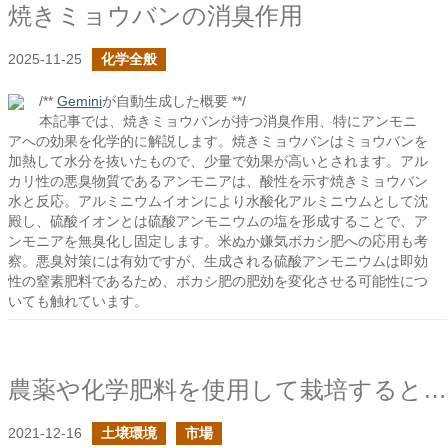
焼きミョウバンの消臭作用
2025-11-25
化学全般
/**
Gemini
が自動生成した概要 **/
本記事では、焼きミョウバンが持つ消臭作用、特にアンモニ
アへの効果を化学的に解説します。焼きミョウバンはミョウバンを
加熱して水分を抜いたもので、少量で効果が高いとされます。アル
カリ性の悪臭物質であるアンモニアは、酸性を示す焼きミョウバン
水と反応。アルミニウムイオンにより水酸化アルミニウムとして沈
殿し、硫酸イオンとは硫酸アンモニウムの塩を形成することで、ア
ンモニアを無臭化し固定します。米ぬか嫌気ボカシ肥への応用も考
察。悪臭対策には有効ですが、生成される硫酸アンモニウムは即効
性の窒素肥料であるため、ボカシ肥の肥効を変化させる可能性につ
いても触れています。
農薬や化学肥料を使用して栽培すると野菜が育たない環境になるという意見に対して
2021-12-16
土壌環境
市場