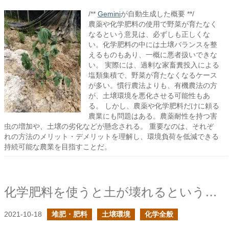
/**
Gemini
が自動生成した概要 **/
農薬や化学肥料の使用で野菜が育たなく
なるという意見は、必ずしも正しくな
い。化学肥料の中には土壌バランスを整
えるものもあり、一概に悪者扱いできな
い。 実際には、過剰な家畜糞投入による
塩類集積で、野菜が育たなくなるケース
が多い。慣行農法よりも、有機農法の方
が、土壌環境を悪化させる可能性もあ
る。 しかし、農薬や化学肥料だけに頼る
農業にも問題はある。農薬耐性を持つ害
虫の増加や、土壌の劣化などが懸念される。 重要なのは、それぞ
れの方法のメリット・デメリットを理解し、環境負荷を低減できる
持続可能な農業を目指すことだ。
化学肥料を使うと土が壊れるということはどういうことかを考える
2021-10-18
堆肥・肥料
土壌環境
化学全般