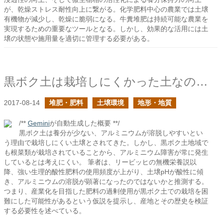
が、乾燥ストレス耐性向上に繋がる。化学肥料中心の農業では土壌
有機物が減少し、乾燥に脆弱になる。牛糞堆肥は持続可能な農業を
実現するための重要なツールとなる。しかし、効果的な活用には土
壌の状態や施用量を適切に管理する必要がある。
黒ボク土は栽培しにくかった土なのか？後編
2017-08-14
堆肥・肥料
土壌環境
地形・地質
/**
Gemini
が自動生成した概要 **/
黒ボク土は養分が少ない、アルミニウムが溶脱しやすいとい
う理由で栽培しにくい土壌とされてきた。しかし、黒ボク土地域で
も根菜類が栽培されていることから、アルミニウム障害が常に発生
しているとは考えにくい。 筆者は、リービッヒの無機栄養説以
降、強い生理的酸性肥料の使用頻度が上がり、土壌pHが酸性に傾
き、アルミニウムの溶脱が顕著になったのではないかと推測する。
つまり、産業化を目指した肥料の過剰使用が黒ボク土での栽培を困
難にした可能性があるという仮説を提示し、産地とその歴史を検証
する必要性を述べている。