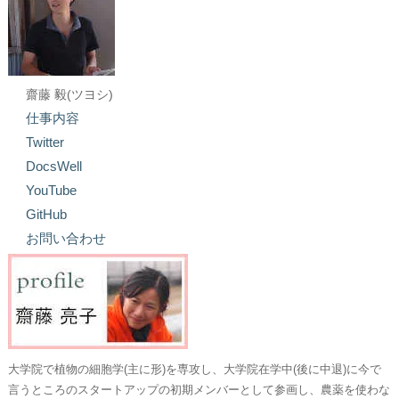
齋藤 毅(ツヨシ)
仕事内容
Twitter
DocsWell
YouTube
GitHub
お問い合わせ
大学院で植物の細胞学(主に形)を専攻し、大学院在学中(後に中退)に今で
言うところのスタートアップの初期メンバーとして参画し、農薬を使わな