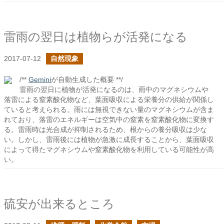
雷雨の翌日は植物らが活発になる
2017-07-12
自然現象
/**
Gemini
が自動生成した概要 **/
雷雨の翌日に植物が活発になるのは、雨中のマグネシウムや
落雷による窒素酸化物など、葉面吸収による栄養分の供給が関係し
ていると考えられる。雨には無視できない量のマグネシウムが含ま
れており、落雷のエネルギーは空気中の窒素を窒素酸化物に変換す
る。雷雨時は光合成が抑制されるため、根からの養分吸収は少な
い。しかし、雷雨後には植物が急激に成長することから、葉面吸収
によって得たマグネシウムや窒素酸化物を利用している可能性が高
い。
硫安が出来るところ