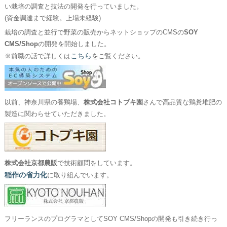
い栽培の調査と技法の開発を行っていました。
(資金調達まで経験。上場未経験)
栽培の調査と並行で野菜の販売からネットショップのCMSの
SOY
CMS/Shop
の開発を開始しました。
こちら
※前職の話で詳しくは
をご覧ください。
以前、神奈川県の養鶏場、
株式会社コトブキ園
さんで高品質な鶏糞堆肥の
製造に関わらせていただきました。
株式会社京都農販
で技術顧問をしています。
稲作の省力化
に取り組んでいます。
フリーランスのプログラマとしてSOY CMS/Shopの開発も引き続き行っ