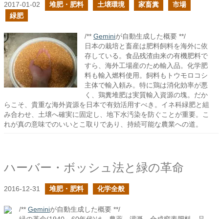
2017-01-02
堆肥・肥料
土壌環境
家畜糞
市場
緑肥
/**
Gemini
が自動生成した概要 **/
日本の栽培と畜産は肥料飼料を海外に依
存している。食品残渣由来の有機肥料で
すら、海外工場産のため輸入品。化学肥
料も輸入燃料使用。飼料もトウモロコシ
主体で輸入頼み。特に鶏は消化効率が悪
く、鶏糞堆肥は実質輸入資源の塊。だか
らこそ、貴重な海外資源を日本で有効活用すべき。イネ科緑肥と組
み合わせ、土壌へ確実に固定し、地下水汚染を防ぐことが重要。こ
れが真の意味でのいいとこ取りであり、持続可能な農業への道。
ハーバー・ボッシュ法と緑の革命
2016-12-31
堆肥・肥料
化学全般
/**
Gemini
が自動生成した概要 **/