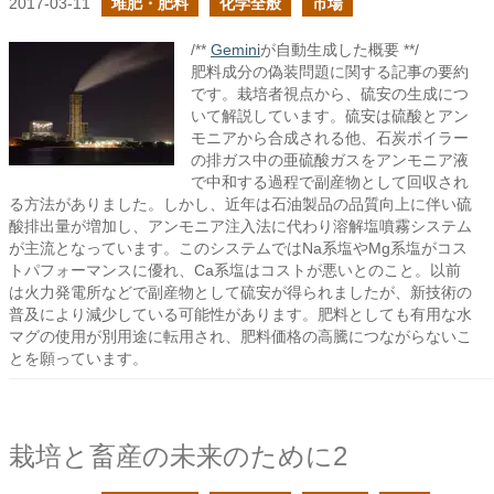
2017-03-11
堆肥・肥料
化学全般
市場
/**
Gemini
が自動生成した概要 **/
肥料成分の偽装問題に関する記事の要約
です。栽培者視点から、硫安の生成につ
いて解説しています。硫安は硫酸とアン
モニアから合成される他、石炭ボイラー
の排ガス中の亜硫酸ガスをアンモニア液
で中和する過程で副産物として回収され
る方法がありました。しかし、近年は石油製品の品質向上に伴い硫
酸排出量が増加し、アンモニア注入法に代わり溶解塩噴霧システム
が主流となっています。このシステムではNa系塩やMg系塩がコス
トパフォーマンスに優れ、Ca系塩はコストが悪いとのこと。以前
は火力発電所などで副産物として硫安が得られましたが、新技術の
普及により減少している可能性があります。肥料としても有用な水
マグの使用が別用途に転用され、肥料価格の高騰につながらないこ
とを願っています。
栽培と畜産の未来のために2