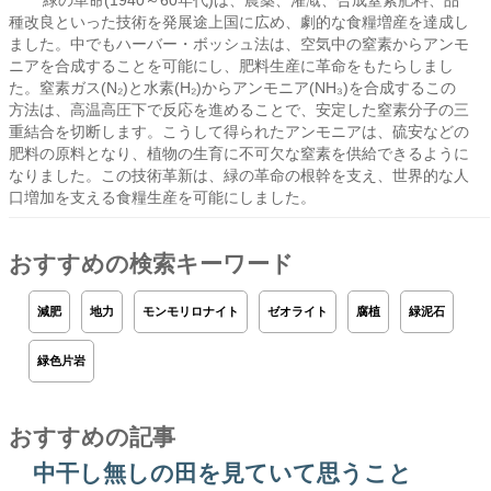
緑の革命(1940～60年代)は、農薬、灌漑、合成窒素肥料、品
種改良といった技術を発展途上国に広め、劇的な食糧増産を達成し
ました。中でもハーバー・ボッシュ法は、空気中の窒素からアンモ
ニアを合成することを可能にし、肥料生産に革命をもたらしまし
た。窒素ガス(N₂)と水素(H₂)からアンモニア(NH₃)を合成するこの
方法は、高温高圧下で反応を進めることで、安定した窒素分子の三
重結合を切断します。こうして得られたアンモニアは、硫安などの
肥料の原料となり、植物の生育に不可欠な窒素を供給できるように
なりました。この技術革新は、緑の革命の根幹を支え、世界的な人
口増加を支える食糧生産を可能にしました。
おすすめの検索キーワード
減肥
地力
モンモリロナイト
ゼオライト
腐植
緑泥石
緑色片岩
おすすめの記事
中干し無しの田を見ていて思うこと