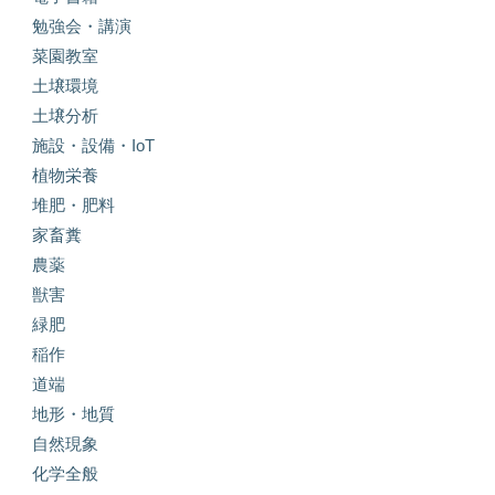
勉強会・講演
菜園教室
土壌環境
土壌分析
施設・設備・IoT
植物栄養
堆肥・肥料
家畜糞
農薬
獣害
緑肥
稲作
道端
地形・地質
自然現象
化学全般