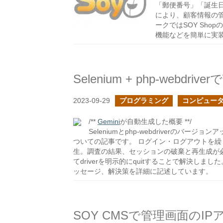
「郵便番号」「誕生
により、顧客情報の管
ークではSOY Sh
機能などを簡単に実
2023-09-29
プログラミング
コンピュー
/**
Gemini
が自動生成した概要 **/
Seleniumとphp-webdriverのバージョン
ついての記事です。 ログイン・ログアウトを
生。調査の結果、セッションの破棄と再生成が必要であ
てdriverを明示的にquitすることで解決し
ッセージ、解決策を詳細に記述しています。
SOY CMSで管理画面のI