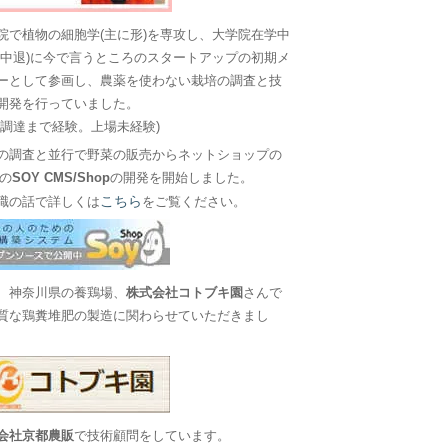
院で植物の細胞学(主に形)を専攻し、大学院在学中
に中退)に今で言うところのスタートアップの初期メ
ーとして参画し、農薬を使わない栽培の調査と技
開発を行っていました。
金調達まで経験。上場未経験)
の調査と並行で野菜の販売からネットショップの
Sの
SOY CMS/Shop
の開発を開始しました。
こちら
職の話で詳しくは
をご覧ください。
、神奈川県の養鶏場、
株式会社コトブキ園
さんで
質な鶏糞堆肥の製造に関わらせていただきまし
会社京都農販
で技術顧問をしています。