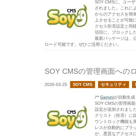
SOY CMSに、ユ
されました。これに
からのアクセスを簡
上させることが可能に
クセス拒否設定と同
項目に、ブロックし
最新パッケージは、公式サイ
ロード可能です。ぜひご活用ください。
2026-03-25
SOY CMS
セキュリティ
/**
Gemini
が自動生成し
SOY CMSの管理
設定が追加されました
クリスト（拒否）に
ウントロック機能も実
レスが自動的にブラ
が、悪質なアクセス