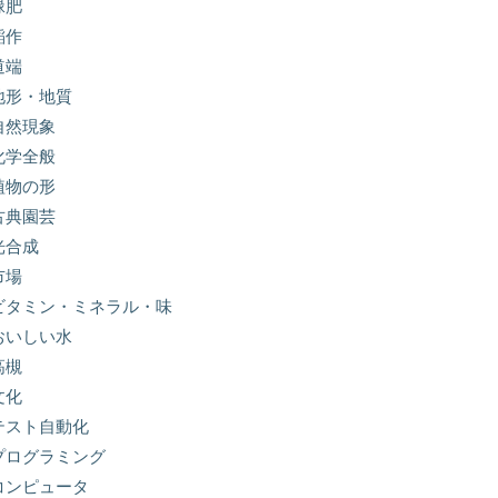
緑肥
稲作
道端
地形・地質
自然現象
化学全般
植物の形
古典園芸
光合成
市場
ビタミン・ミネラル・味
おいしい水
高槻
文化
テスト自動化
プログラミング
コンピュータ