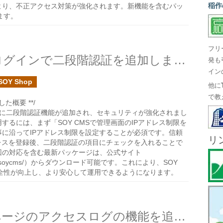
稲作
より、不正アクセス対策が強化されます。新機能を含むパッ
ます。
フリ
SOY CMSの管理画面へのログインで二段階認証を追加しました
発も
イン
SOY Shop
他に
で教
た概要 **/
画面に二段階認証機能が追加され、セキュリティが強化されまし
するには、まず「SOY CMSで管理画面のIPアドレス制限を
に沿ってIPアドレス制限を設定することが必須です。信頼
リ
レスを登録後、二段階認証の項目にチェックを入れることで
回の対応を含む最新パッケージは、公式サイト
dev.co/soycms/）からダウンロード可能です。これにより、SOY
安全性が向上し、より安心して運用できるようになります。
SOY CMSで404NotFoundページのアクセスログの機能を追加しました