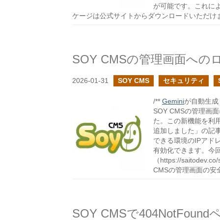
が可能です。これに
ケージは公式サイトからダウンロードいただけ
2026-01-31
SOY CMS
セキュリティ
/**
Gemini
が自動生成し
SOY CMSの管理
た。この新機能を利用
追加しました」の記事
できる環境のIPアド
有効化できます。今
（https://saito
CMSの管理画面の