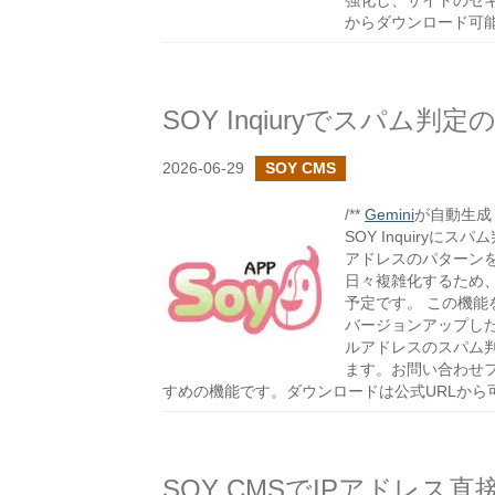
強化し、サイトのセ
からダウンロード可
SOY Inqiuryでスパム
2026-06-29
SOY CMS
/**
Gemini
が自動生成し
SOY Inquiry
アドレスのパターン
日々複雑化するため
予定です。 この機能を
バージョンアップした
ルアドレスのスパム
ます。お問い合わせ
すめの機能です。ダウンロードは公式URLから