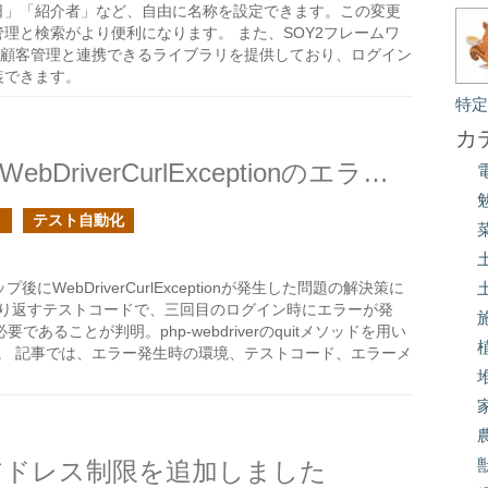
日」「紹介者」など、自由に名称を設定できます。この変更
理と検索がより便利になります。 また、SOY2フレームワ
opの顧客管理と連携できるライブラリを提供しており、ログイン
装できます。
特
カ
Selenium + php-webdriverでWebDriverCurlExceptionのエラーにハマった時の対処
タ
テスト自動化
アップ後にWebDriverCurlExceptionが発生した問題の解決策に
繰り返すテストコードで、三回目のログイン時にエラーが発
ることが判明。php-webdriverのquitメソッドを用い
ました。 記事では、エラー発生時の環境、テストコード、エラーメ
Pアドレス制限を追加しました