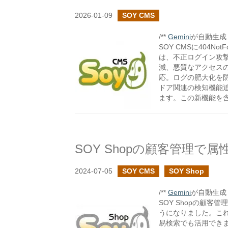
2026-01-09
SOY CMS
/**
Gemini
が自動生成し
SOY CMSに404
は、不正ログイン攻
減、悪質なアクセスの
応。ログの肥大化を
ドア関連の検知機能
ます。この新機能を
2024-07-05
SOY CMS
SOY Shop
/**
Gemini
が自動生成し
SOY Shopの顧
うになりました。こ
易検索でも活用できま