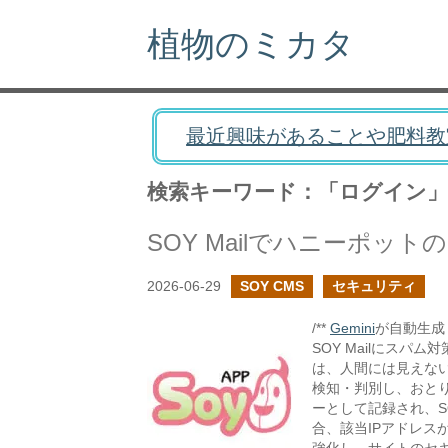
植物のミカタ
最近興味があることや肥料教
検索キーワード：「ログイン」
SOY Mailでハニーポッ
2026-06-29
SOY CMS
セキュリティ
/**
Gemini
が自動生成し
SOY Mailにス
は、人間には見えな
検知・判別し、おと
ーとして記録され、S
合、該当IPアドレス