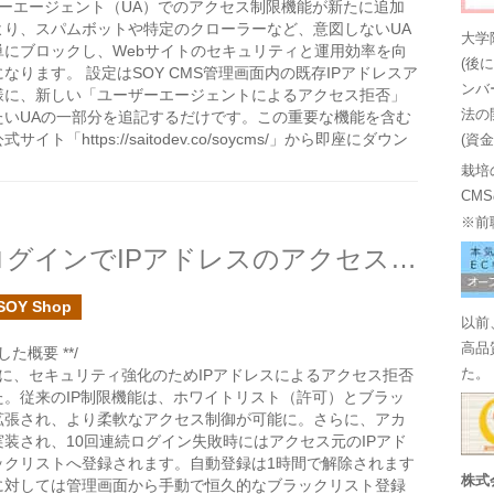
ーザーエージェント（UA）でのアクセス制限機能が新たに追加
より、スパムボットや特定のクローラーなど、意図しないUA
大学
単にブロックし、Webサイトのセキュリティと運用効率を向
(後
なります。 設定はSOY CMS管理画面内の既存IPアドレスア
ンバ
様に、新しい「ユーザーエージェントによるアクセス拒否」
法の
たいUAの一部分を追記するだけです。この重要な機能を含む
ト「https://saitodev.co/soycms/」から即座にダウン
(資
栽培
CM
※前
SOY CMSの管理画面へのログインでIPアドレスのアクセス拒否設定を追加しました
SOY Shop
以前
高品
た概要 **/
画面に、セキュリティ強化のためIPアドレスによるアクセス拒否
た。
。従来のIP制限機能は、ホワイトリスト（許可）とブラッ
拡張され、より柔軟なアクセス制御が可能に。さらに、アカ
装され、10回連続ログイン失敗時にはアクセス元のIPアド
ックリストへ登録されます。自動登録は1時間で解除されます
株式
に対しては管理画面から手動で恒久的なブラックリスト登録