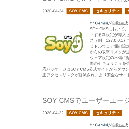
2026-04-24
SOY CMS
セキュリティ
/**
Gemini
が自動生成し
SOY CMSにおい
止する新設定が導入さ
ス（例：127.0.0.
ミドルウェア側の設定
からの攻撃リスクが
ウェア設定の不備に起
面のセキュリティを
応パッケージはSOY CMS公式サイトからダ
正アクセスリスクが軽減され、より安全なサイ
2026-04-22
SOY CMS
セキュリティ
/**
Gemini
が自動生成し