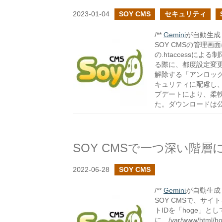
2023-01-04
SOY CMS
セキュリティ
/**
Gemini
が自動生成し
SOY CMSの管理画
の.htaccessに
る際に、都度設定変
解除する「アンロッ
キュリティに配慮し、
プデートにより、柔
た。ダウンロードは
SOY CMSで一つ深い階
2022-06-28
SOY CMS
/**
Gemini
が自動生成し
SOY CMSで、サ
トIDを「hoge」として
に、/var/www/ht