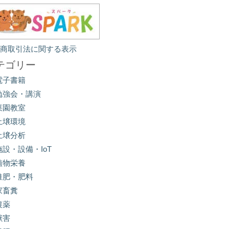
定商取引法に関する表示
テゴリー
電子書籍
勉強会・講演
菜園教室
土壌環境
土壌分析
施設・設備・IoT
植物栄養
堆肥・肥料
家畜糞
農薬
獣害