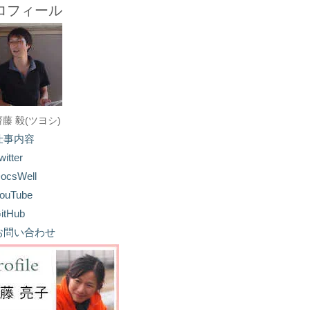
ロフィール
齋藤 毅(ツヨシ)
仕事内容
witter
ocsWell
ouTube
itHub
お問い合わせ