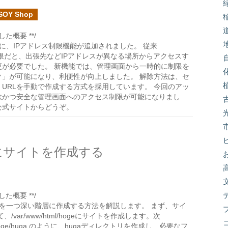
SOY Shop
た概要 **/
面に、IPアドレス制限機能が追加されました。 従来
よる制限だと、出張先などIPアドレスが異なる場所からアクセスす
更が必要でした。 新機能では、管理画面から一時的に制限を
ク」が可能になり、利便性が向上しました。 解除方法は、セ
URLを手動で作成する方式を採用しています。 今回のアッ
軟かつ安全な管理画面へのアクセス制限が可能になりまし
公式サイトからどうぞ。
層にサイトを作成する
た概要 **/
イトを一つ深い階層に作成する方法を解説します。 まず、サイ
、/var/www/html/hogeにサイトを作成します。次
ml/hoge/huga のように、hugaディレクトリを作成し、必要なフ