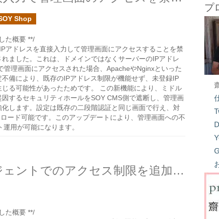
プ
SOY Shop
た概要 **/
て、IPアドレスを直接入力して管理画面にアクセスすることを禁
れました。これは、ドメインではなくサーバーのIPアドレ
1）で管理画面にアクセスされた場合、ApacheやNginxといった
不備により、既存のIPアドレス制限が機能せず、未登録IP
生じる可能性があったためです。 この新機能により、ミドル
因するセキュリティホールをSOY CMS側で遮断し、管理画
強化します。設定は既存の二段階認証と同じ画面で行え、対
T
ウンロード可能です。このアップデートにより、管理画面への不
D
ト運用が可能になります。
Y
G
SOY CMSでユーザーエージェントでのアクセス制限を追加しました
た概要 **/