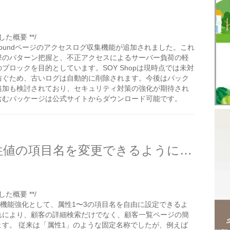
た概要 **/
NotFoundページのアクセスログ収集機能が追加されました。これ
撃のパターン把握と、不正アクセスによるサーバー負荷の軽
ブロックを目的としています。SOY Shopは現時点では未対
防ぐため、古いログは自動的に削除されます。今後はバック
追加も検討されており、セキュリティ対策の強化が期待され
含むパッケージは公式サイトからダウンロード可能です。
SOY Shopの顧客管理で属性値の項目名を変更できるようにしました
た概要 **/
客管理機能強化として、属性1〜3の項目名を自由に設定できるよ
れにより、顧客の詳細検索だけでなく、顧客一覧ページの簡
す。 従来は「属性1」のような固定名称でしたが、例えば