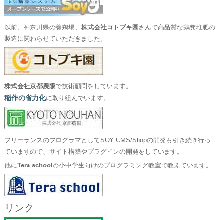
以前、神奈川県の養鶏場、
株式会社コトブキ園
さんで高品質な鶏糞堆肥の
製造に関わらせていただきました。
株式会社京都農販
で技術顧問をしています。
稲作の省力化
に取り組んでいます。
フリーランスのプログラマとしてSOY CMS/Shopの開発も引き続き行っ
ていますので、サイト構築やプラグインの開発をしています。
他に
Tera school
の小中学生向けのプログラミング教室で教えています。
リンク