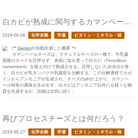
白カビが熟成に関与するカマンベールチーズ
2019-06-08
化学全般
市場
ビタミン・ミネラル・味
/**
Gemini
が自動生成した概要 **/
カマンベールチーズは、ナチュラルチーズの一種で、牛乳凝
固後のカードを圧搾せず、表面に塩を塗って白カビ（Penicillium
camemberti）を植え付けて熟成させる。圧搾しないため水分が多
く、白カビが乳タンパクや乳脂肪を分解する。この分解過程でカゼ
インからアンモニアが生成され、チーズのpHが上がり、カマンベ
ール特有の風味を生み出す。白カビはアンモニア以外にも様々な物
質を生成するが、詳細は次回に続く。
再びプロセスチーズとは何だろう？
2019-05-27
化学全般
市場
ビタミン・ミネラル・味