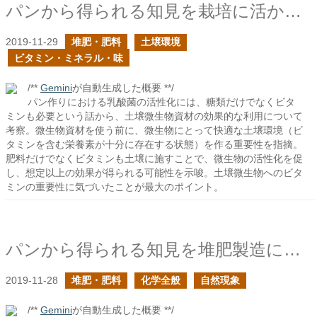
パンから得られる知見を栽培に活かせるか？
2019-11-29
堆肥・肥料
土壌環境
ビタミン・ミネラル・味
/**
Gemini
が自動生成した概要 **/
パン作りにおける乳酸菌の活性化には、糖類だけでなくビタ
ミンも必要という話から、土壌微生物資材の効果的な利用について
考察。微生物資材を使う前に、微生物にとって快適な土壌環境（ビ
タミンを含む栄養素が十分に存在する状態）を作る重要性を指摘。
肥料だけでなくビタミンも土壌に施すことで、微生物の活性化を促
し、想定以上の効果が得られる可能性を示唆。土壌微生物へのビタ
ミンの重要性に気づいたことが最大のポイント。
パンから得られる知見を堆肥製造に活かせるか？
2019-11-28
堆肥・肥料
化学全般
自然現象
/**
Gemini
が自動生成した概要 **/