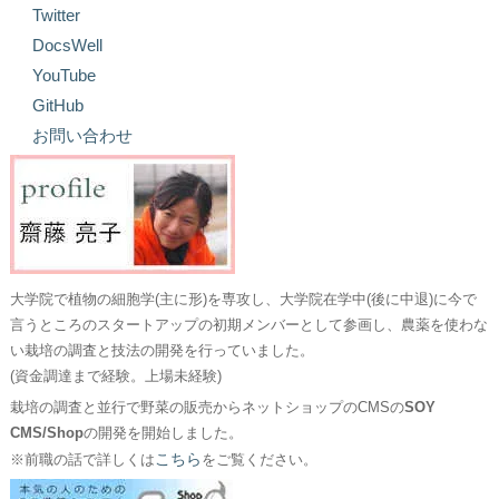
Twitter
DocsWell
YouTube
GitHub
お問い合わせ
大学院で植物の細胞学(主に形)を専攻し、大学院在学中(後に中退)に今で
言うところのスタートアップの初期メンバーとして参画し、農薬を使わな
い栽培の調査と技法の開発を行っていました。
(資金調達まで経験。上場未経験)
栽培の調査と並行で野菜の販売からネットショップのCMSの
SOY
CMS/Shop
の開発を開始しました。
こちら
※前職の話で詳しくは
をご覧ください。