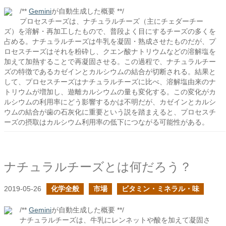
/**
Gemini
が自動生成した概要 **/
プロセスチーズは、ナチュラルチーズ（主にチェダーチー
ズ）を溶解・再加工したもので、普段よく目にするチーズの多くを
占める。ナチュラルチーズは牛乳を凝固・熟成させたものだが、プ
ロセスチーズはそれを粉砕し、クエン酸ナトリウムなどの溶解塩を
加えて加熱することで再凝固させる。この過程で、ナチュラルチー
ズの特徴であるカゼインとカルシウムの結合が切断される。結果と
して、プロセスチーズはナチュラルチーズに比べ、溶解塩由来のナ
トリウムが増加し、遊離カルシウムの量も変化する。この変化がカ
ルシウムの利用率にどう影響するかは不明だが、カゼインとカルシ
ウムの結合が歯の石灰化に重要という説を踏まえると、プロセスチ
ーズの摂取はカルシウム利用率の低下につながる可能性がある。
ナチュラルチーズとは何だろう？
2019-05-26
化学全般
市場
ビタミン・ミネラル・味
/**
Gemini
が自動生成した概要 **/
ナチュラルチーズは、牛乳にレンネットや酸を加えて凝固さ