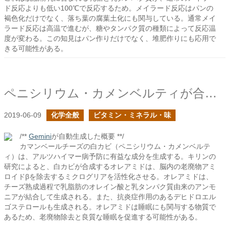
ド反応よりも低い100℃で反応するため。メイラード反応はパンの
褐色化だけでなく、落ち葉の腐葉土化にも関与している。通常メイ
ラード反応は高温で進むが、糖やタンパク質の種類によって反応温
度が変わる。この知見はパン作りだけでなく、堆肥作りにも応用で
きる可能性がある。
ペニシリウム・カメンベルティが合成するもの
2019-06-09
化学全般
ビタミン・ミネラル・味
/**
Gemini
が自動生成した概要 **/
カマンベールチーズの白カビ（ペニシリウム・カメンベルテ
ィ）は、アルツハイマー病予防に有益な成分を生成する。キリンの
研究によると、白カビが合成するオレアミドは、脳内の老廃物アミ
ロイドβを除去するミクログリアを活性化させる。オレアミドは、
チーズ熟成過程で乳脂肪のオレイン酸と乳タンパク質由来のアンモ
ニアが結合して生成される。また、抗炎症作用のあるデヒドロエル
ゴステロールも生成される。オレアミドは睡眠にも関与する物質で
あるため、老廃物除去と良質な睡眠を促進する可能性がある。