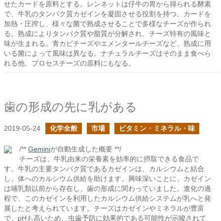
せたカードを原料とする。レンネットは仔牛の胃から得られる酵素
で、牛乳のタンパク質カゼインを凝固させる役割を持つ。カードを
加熱・圧搾し、様々な菌で熟成させることで多様なチーズが作られ
る。熟成によりタンパク質や脂質が分解され、チーズ特有の風味と
味が生まれる。青カビチーズやエメンタールチーズなど、熟成に用
いる菌によって風味は異なる。ナチュラルチーズはそのまま食べら
れる他、プロセスチーズの原料にもなる。
歯の形成の先に乳がある
2019-05-24
化学全般
市場
ビタミン・ミネラル・味
/**
Gemini
が自動生成した概要 **/
チーズは、牛乳由来の栄養素を効率的に摂取できる食品で
す。牛乳の主要タンパク質であるカゼインは、カルシウムと結合
し、体へのカルシウム供給を助けます。興味深いことに、カゼイン
は哺乳類以前から存在し、歯の形成に関わっていました。進化の過
程で、このカゼインを利用したカルシウム供給システムが乳へと発
展したと考えられています。チーズはカゼインやミネラルが豊富
で、pHも高いため、虫歯予防に効果的である可能性が示唆されて