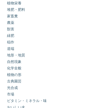
植物栄養
堆肥・肥料
家畜糞
農薬
獣害
緑肥
稲作
道端
地形・地質
自然現象
化学全般
植物の形
古典園芸
光合成
市場
ビタミン・ミネラル・味
おいしい水