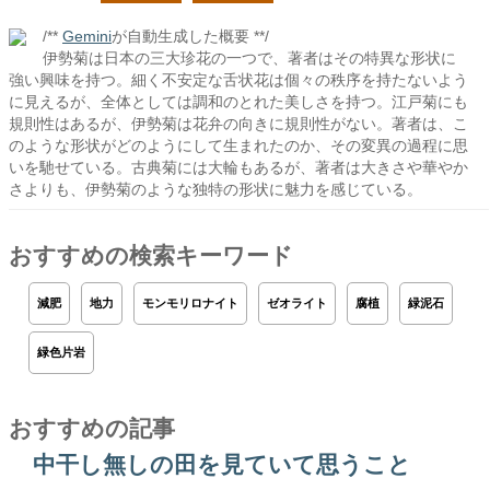
/**
Gemini
が自動生成した概要 **/
伊勢菊は日本の三大珍花の一つで、著者はその特異な形状に
強い興味を持つ。細く不安定な舌状花は個々の秩序を持たないよう
に見えるが、全体としては調和のとれた美しさを持つ。江戸菊にも
規則性はあるが、伊勢菊は花弁の向きに規則性がない。著者は、こ
のような形状がどのようにして生まれたのか、その変異の過程に思
いを馳せている。古典菊には大輪もあるが、著者は大きさや華やか
さよりも、伊勢菊のような独特の形状に魅力を感じている。
おすすめの検索キーワード
減肥
地力
モンモリロナイト
ゼオライト
腐植
緑泥石
緑色片岩
おすすめの記事
中干し無しの田を見ていて思うこと