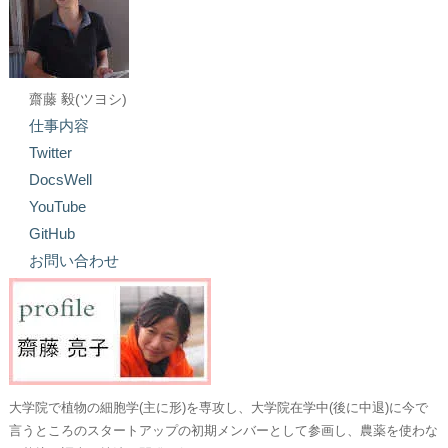
齋藤 毅(ツヨシ)
仕事内容
Twitter
DocsWell
YouTube
GitHub
お問い合わせ
大学院で植物の細胞学(主に形)を専攻し、大学院在学中(後に中退)に今で
言うところのスタートアップの初期メンバーとして参画し、農薬を使わな