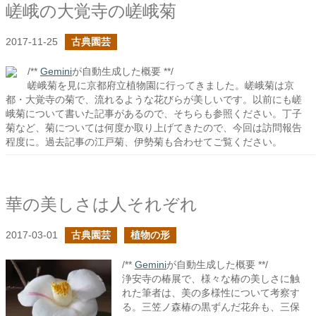
嵯峨の大覚寺の嵯峨菊
2017-11-25
古典園芸
/**
Gemini
が自動生成した概要 **/
嵯峨菊を見に京都府立植物園に行ってきました。嵯峨菊は京
都・大覚寺の菊で、流れるような花びらが美しいです。以前にも嵯
峨菊について書いた記事があるので、そちらも参照ください。丁子
菊など、菊については何度か取り上げてきたので、今回は訪問報告
程度に。過去記事の江戸菊、伊勢菊も合わせてご覧ください。
華の美しさは人それぞれ
2017-03-01
古典園芸
植物の形
/**
Gemini
が自動生成した概要 **/
浄安寺の椿展で、様々な椿の美しさに触
れた筆者は、美の多様性について考察す
る。三笠ノ森椿の黒ずんだ花弁も、三保