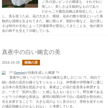
ノ月の淡いピンクの模様も、それぞれに
美しい。美しさは主観的なものであり、
だからこそ園芸品種は多様化した。しか
し、美を競うため、花の大きさ、模様、花弁の数や形状といった客
観的な指標も生まれてきた。椿に限らず、朝顔や菊など、花の美し
さは時代や文化によって評価基準が変化してきたことを、他の展示
会の様子を交えて示唆している。
真夜中の白い幽玄の美
2016-10-18
植物の形
/**
Gemini
が自動生成した概要 **/
真夜中に咲くヘビウリの花の幽玄な美しさについて。純白で
細い糸状の花弁が織りなすシルエットは、伊勢菊や伊勢撫子に通じ
る日本の美意識を想起させる。著者はこの花の造形美を称賛する
が、一方で「気持ち悪い」と感じる人もいるという。野生種である
ヘビウリの奇妙な形状は、夜間の暗闇の中で白い流線型が部分的に
光を反射することで、大きな花のように見せかけ、受粉を促すため
の適応戦略なのかもしれない、と考察している。