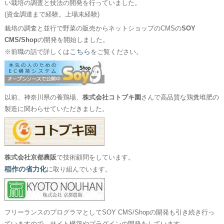
い栽培の調査と技法の開発を行っていました。
(資金調達まで経験。上場未経験)
栽培の調査と並行で野菜の販売からネットショップのCMSの
SOY
CMS/Shop
の開発を開始しました。
こちら
※前職の話で詳しくは
をご覧ください。
以前、神奈川県の養鶏場、
株式会社コトブキ園
さんで高品質な鶏糞堆肥の
製造に関わらせていただきました。
株式会社京都農販
で技術顧問をしています。
稲作の省力化
に取り組んでいます。
フリーランスのプログラマとしてSOY CMS/Shopの開発も引き続き行っ