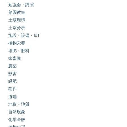
勉強会・講演
菜園教室
土壌環境
土壌分析
施設・設備・IoT
植物栄養
堆肥・肥料
家畜糞
農薬
獣害
緑肥
稲作
道端
地形・地質
自然現象
化学全般