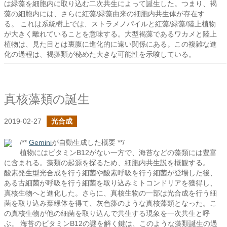
は緑藻を細胞内に取り込む二次共生によって誕生した。つまり、褐
藻の細胞内には、さらに紅藻/緑藻由来の細胞内共生体が存在す
る。 これは系統樹上では、ストラメノパイルと紅藻/緑藻/陸上植物
が大きく離れていることを意味する。大型褐藻であるワカメと陸上
植物は、見た目とは裏腹に進化的に遠い関係にある。この複雑な進
化の過程は、褐藻類が秘めた大きな可能性を示唆している。
真核藻類の誕生
2019-02-27
光合成
/**
Gemini
が自動生成した概要 **/
植物にはビタミンB12がない一方で、海苔などの藻類には豊富
に含まれる。藻類の起源を探るため、細胞内共生説を概観する。
酸素発生型光合成を行う細菌や酸素呼吸を行う細菌が登場した後、
ある古細菌が呼吸を行う細菌を取り込みミトコンドリアを獲得し、
真核生物へと進化した。さらに、真核生物の一部は光合成を行う細
菌を取り込み葉緑体を得て、灰色藻のような真核藻類となった。こ
の真核生物が他の細菌を取り込んで共生する現象を一次共生と呼
ぶ。 海苔のビタミンB12の謎を解く鍵は、このような藻類誕生の過