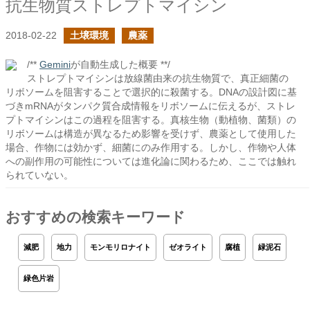
抗生物質ストレプトマイシン
2018-02-22
土壌環境
農薬
/**
Gemini
が自動生成した概要 **/
ストレプトマイシンは放線菌由来の抗生物質で、真正細菌の
リボソームを阻害することで選択的に殺菌する。DNAの設計図に基
づきmRNAがタンパク質合成情報をリボソームに伝えるが、ストレ
プトマイシンはこの過程を阻害する。真核生物（動植物、菌類）の
リボソームは構造が異なるため影響を受けず、農薬として使用した
場合、作物には効かず、細菌にのみ作用する。しかし、作物や人体
への副作用の可能性については進化論に関わるため、ここでは触れ
られていない。
おすすめの検索キーワード
減肥
地力
モンモリロナイト
ゼオライト
腐植
緑泥石
緑色片岩