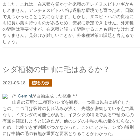
ました。これは、在来種を脅かす外来種のアレチヌスビトハギかも
しれません。アレチヌスビトハギは過酷な環境でも育つため、日陰
で見つかったことも気になります。しかし、ヌスビトハギの変種に
も細長い葉を持つものがあるため、安易に断定できません。外来種
の駆除は重要ですが、在来種と誤って駆除することも避けなければ
なりません。見分けが難しいことが、外来種対策の課題と言えるで
しょう。
シダ植物の中軸に毛はあるか？
2021-06-18
植物の形
/**
Gemini
が自動生成した概要 **/
山道の石垣で二種類のシダを観察。一つ目は以前に紹介した
もの、二つ目は裂片の切れ込みが浅く、先端が密集している点で異
なり、イヌシダの可能性がある。イヌシダの特徴である中軸の毛の
有無を確認しようと試みたが、他のシダの中軸の毛の量を知らない
ため、比較できず判断がつかなかった。このことから、シダの識別
には中軸の毛の有無が重要な要素となることがわかった。