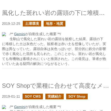
風化した斑れい岩の露頭の下に堆積した土の色は何色か？
2019-12-25
土壌環境
地形・地質
/**
Gemini
が自動生成した概要 **/
生駒山で風化した斑れい岩の露頭を観察した結果、露頭の下
に堆積した土は灰色だった。観察者は赤い土を想像していたが、実
際は異なっていた。露頭自体は灰色っぽいが、部分的に鉄分の影響
で赤く風化した箇所も見られた。このことから、斑れい岩が風化し
ても有機物は蓄積されにくいと推測された。この発見は、筆者が抱
いていたある疑問の解決につながるという。
SOY Shopで業種に合わせて高度なメール種別を追加してみる
2019-01-11
SOY CMS
実績紹介
SOY Shop
/**
Gemini
が自動生成した概要 **/