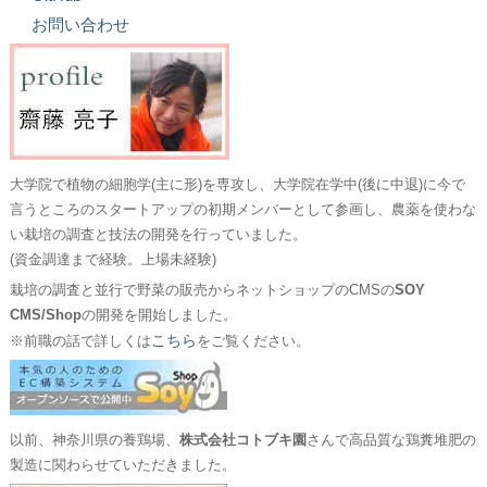
お問い合わせ
大学院で植物の細胞学(主に形)を専攻し、大学院在学中(後に中退)に今で
言うところのスタートアップの初期メンバーとして参画し、農薬を使わな
い栽培の調査と技法の開発を行っていました。
(資金調達まで経験。上場未経験)
栽培の調査と並行で野菜の販売からネットショップのCMSの
SOY
CMS/Shop
の開発を開始しました。
こちら
※前職の話で詳しくは
をご覧ください。
以前、神奈川県の養鶏場、
株式会社コトブキ園
さんで高品質な鶏糞堆肥の
製造に関わらせていただきました。