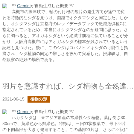
/**
Gemini
が自動生成した概要 **/
高槻市の摂津峡で、軸の付け根の裂片の発生方向が途中で変
わる特徴的なシダを見つけ、図鑑でオクタマシダと同定した。しか
し、オクタマシダは京都府のレッドデータブックで絶滅危惧種Cに
指定されているため、本当にオクタマシダなのか疑問に思った。さ
らに調べると、アオガネシダという絶滅寸前種に似ていることが分
かり、大阪府高槻市にはアオガネシダの標本が残されているという
記述も見つけた。後に、このシダはコバノヒノキシダの可能性も指
摘され、シダ植物の同定の難しさを改めて実感した。摂津峡は、自
然観察の絶好の場所である。
羽片を意識すれば、シダ植物も全然違って見えてくる
2021-06-15
植物の形
/**
Gemini
が自動生成した概要 **/
ハカタシダは、東アジア原産の常緑性シダ植物。葉は長さ30-
80cmで、黄緑色から鮮緑色。特徴は、三回羽状複葉で、最下羽片
の下側基部が大きく発達すること。この基部羽片は、さらに羽状に