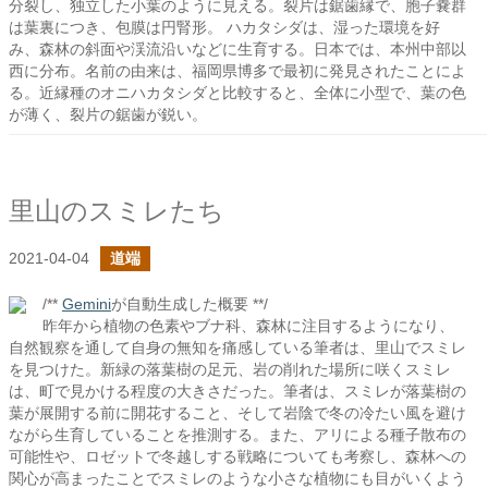
分裂し、独立した小葉のように見える。裂片は鋸歯縁で、胞子嚢群
は葉裏につき、包膜は円腎形。 ハカタシダは、湿った環境を好
み、森林の斜面や渓流沿いなどに生育する。日本では、本州中部以
西に分布。名前の由来は、福岡県博多で最初に発見されたことによ
る。近縁種のオニハカタシダと比較すると、全体に小型で、葉の色
が薄く、裂片の鋸歯が鋭い。
里山のスミレたち
2021-04-04
道端
/**
Gemini
が自動生成した概要 **/
昨年から植物の色素やブナ科、森林に注目するようになり、
自然観察を通して自身の無知を痛感している筆者は、里山でスミレ
を見つけた。新緑の落葉樹の足元、岩の削れた場所に咲くスミレ
は、町で見かける程度の大きさだった。筆者は、スミレが落葉樹の
葉が展開する前に開花すること、そして岩陰で冬の冷たい風を避け
ながら生育していることを推測する。また、アリによる種子散布の
可能性や、ロゼットで冬越しする戦略についても考察し、森林への
関心が高まったことでスミレのような小さな植物にも目がいくよう