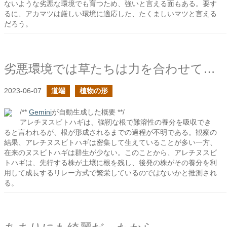
ないような劣悪な環境でも育つため、強いと言える面もある。要す
るに、アカマツは厳しい環境に適応した、たくましいマツと言える
だろう。
劣悪環境では草たちは力を合わせて攻めるのか？
2023-06-07
道端
植物の形
/**
Gemini
が自動生成した概要 **/
アレチヌスビトハギは、強靭な根で難溶性の養分を吸収でき
ると言われるが、根が形成されるまでの過程が不明である。観察の
結果、アレチヌスビトハギは密集して生えていることが多い一方、
在来のヌスビトハギは群生が少ない。このことから、アレチヌスビ
トハギは、先行する株が土壌に根を残し、後発の株がその養分を利
用して成長するリレー方式で繁栄しているのではないかと推測され
る。