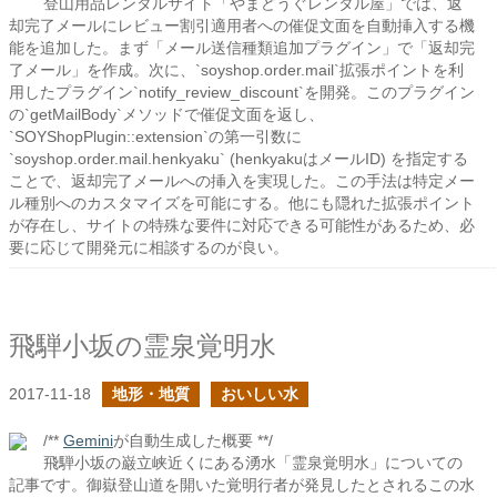
登山用品レンタルサイト「やまどうぐレンタル屋」では、返
却完了メールにレビュー割引適用者への催促文面を自動挿入する機
能を追加した。まず「メール送信種類追加プラグイン」で「返却完
了メール」を作成。次に、`soyshop.order.mail`拡張ポイントを利
用したプラグイン`notify_review_discount`を開発。このプラグイン
の`getMailBody`メソッドで催促文面を返し、
`SOYShopPlugin::extension`の第一引数に
`soyshop.order.mail.henkyaku` (henkyakuはメールID) を指定する
ことで、返却完了メールへの挿入を実現した。この手法は特定メー
ル種別へのカスタマイズを可能にする。他にも隠れた拡張ポイント
が存在し、サイトの特殊な要件に対応できる可能性があるため、必
要に応じて開発元に相談するのが良い。
飛騨小坂の霊泉覚明水
2017-11-18
地形・地質
おいしい水
/**
Gemini
が自動生成した概要 **/
飛騨小坂の巌立峡近くにある湧水「霊泉覚明水」についての
記事です。御嶽登山道を開いた覚明行者が発見したとされるこの水