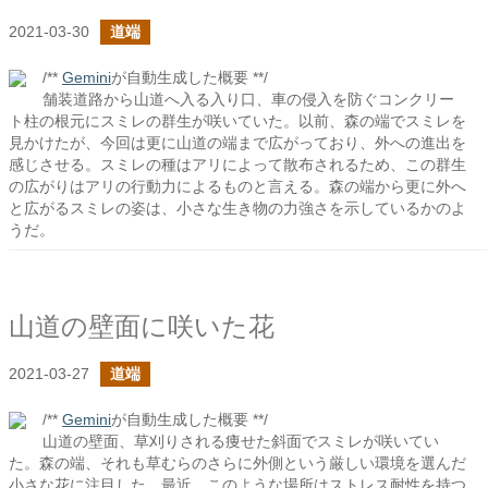
2021-03-30
道端
/**
Gemini
が自動生成した概要 **/
舗装道路から山道へ入る入り口、車の侵入を防ぐコンクリー
ト柱の根元にスミレの群生が咲いていた。以前、森の端でスミレを
見かけたが、今回は更に山道の端まで広がっており、外への進出を
感じさせる。スミレの種はアリによって散布されるため、この群生
の広がりはアリの行動力によるものと言える。森の端から更に外へ
と広がるスミレの姿は、小さな生き物の力強さを示しているかのよ
うだ。
山道の壁面に咲いた花
2021-03-27
道端
/**
Gemini
が自動生成した概要 **/
山道の壁面、草刈りされる痩せた斜面でスミレが咲いてい
た。森の端、それも草むらのさらに外側という厳しい環境を選んだ
小さな花に注目した。最近、このような場所はストレス耐性を持つ