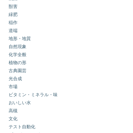
獣害
緑肥
稲作
道端
地形・地質
自然現象
化学全般
植物の形
古典園芸
光合成
市場
ビタミン・ミネラル・味
おいしい水
高槻
文化
テスト自動化