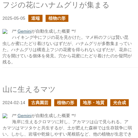
フジの花にハナムグリが集まる
2025-05-05
道端
植物の形
/**
Gemini
が自動生成した概要 **/
ハイキング中にフジの花を見かけた。マメ科のフジは賢い昆
虫しか蜜にたどり着けないはずだが、ハナムグリが多数集まってい
た。ハナムグリは構造上フジの花蜜を得られないはずだが、花弁に
穴を開けている個体を発見。穴から花蜜にたどり着けたのか疑問が
残る。
山に生えるマツ
2024-02-14
古典園芸
植物の形
地形・地質
光合成
/**
Gemini
が自動生成した概要 **/
海岸に生えるクロマツに対し、アカマツは山で見られる。ア
カマツはマツタケと共生するが、土が肥えた森林では生存競争に弱
い。しかし、岩場や乾燥しやすい尾根筋など、他の植物が生息でき