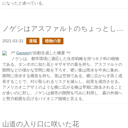
になったと述べている。
ノゲシはアスファルトのちょっとした隙間を狙う
2021-03-31
道端
植物の形
/**
Gemini
が自動生成した概要 **/
ノゲシは、都市環境に適応した生存戦略を持つキク科の植物
である。タンポポに似た花とギザギザの葉を持ち、アスファルトの
隙間などの僅かな空間に根を下ろす。硬い葉は雨水を中央に集め、
隙間に排水する構造を持ち、茎は空洞である。横に広がらず高く成
長することで、刈り取られるリスクを減らし、結実を成功させる。
アメリカオニアザミのような横に広がる種は早期に除去されること
が多いのに対し、ノゲシは都市の隙間を巧みに利用し、森の外側へ
と勢力範囲を広げるパイオニア植物と言える。
山道の入り口に咲いた花