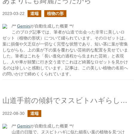
あまりにも綺麗だったから
2023-03-22
道端
植物の形
/**
Gemini
が自動生成した概要 **/
このブログ記事では、筆者が山道で出会った非常に美しいロ
ゼット（植物の形状）について綴られています。そのロゼットは、
葉に損傷や欠乏症が一切なく完璧な状態であり、短い茎に葉が密集
しながらも、上の葉が下の葉を覆わない芸術的な配置を見せていま
した。筆者はこれを「長い進化の過程から生まれた芸術」と表現
し、人や車が頻繁に行き交う道でこれほど綺麗なロゼットを見かけ
るのは珍しいと感動しています。記事は、この美しい植物の名前へ
の問いかけで締めくくられています。
山道手前の傾斜でヌスビトハギらしき草を見かけた
2022-08-30
道端
/**
Gemini
が自動生成した概要 **/
山道の日陰で、ヌスビトハギに似た細長い葉の植物を見つけ