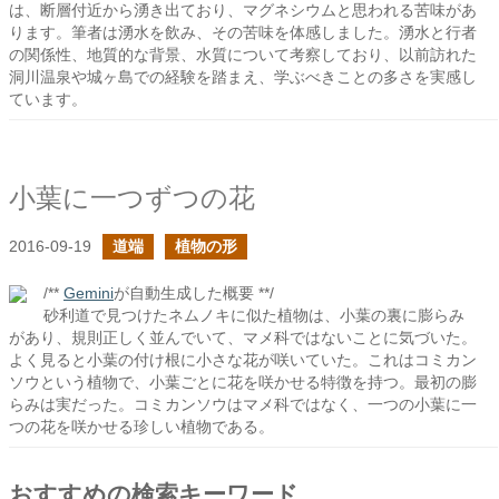
は、断層付近から湧き出ており、マグネシウムと思われる苦味があ
ります。筆者は湧水を飲み、その苦味を体感しました。湧水と行者
の関係性、地質的な背景、水質について考察しており、以前訪れた
洞川温泉や城ヶ島での経験を踏まえ、学ぶべきことの多さを実感し
ています。
小葉に一つずつの花
2016-09-19
道端
植物の形
/**
Gemini
が自動生成した概要 **/
砂利道で見つけたネムノキに似た植物は、小葉の裏に膨らみ
があり、規則正しく並んでいて、マメ科ではないことに気づいた。
よく見ると小葉の付け根に小さな花が咲いていた。これはコミカン
ソウという植物で、小葉ごとに花を咲かせる特徴を持つ。最初の膨
らみは実だった。コミカンソウはマメ科ではなく、一つの小葉に一
つの花を咲かせる珍しい植物である。
おすすめの検索キーワード