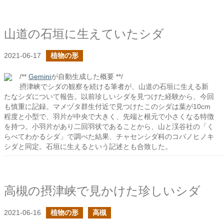
山道の石垣に生えていたシダ
2021-06-17
植物の形
/**
Gemini
が自動生成した概要 **/
摂津峡でシダの観察を続ける筆者が、山道の石垣に生える新
たなシダについて報告。以前珍しいシダを見つけた経験から、今回
も慎重に記録。マメヅタ群生付近で見つけたこのシダは葉が10cm
程度と小型で、羽片が中央で大きく、先端と根元で小さくなる特徴
を持つ。小羽片があり二回羽状であることから、山と渓谷社の「く
らべてわかるシダ」で調べた結果、チャセンシダ科のコバノヒノキ
シダと同定。石垣に生えるという記述とも合致した。
高槻の摂津峡で見かけた珍しいシダ
2021-06-16
植物の形
高槻