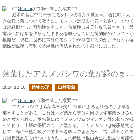
/**
Gemini
が自動生成した概要 **/
庭木の剪定中に息子にモクレンの冬芽を聞かれ、春に咲く大
きな花と葉について教えた。モクレンは最古の花木とされ、かつて
は常緑樹だった可能性を考えた。落葉性は後天的な形質であり、恐
竜時代には葉を茂らせたまま花を咲かせていた博物館のイラストが
根拠だ。現在、世界に常緑のモクレンが存在するのか、それとも落
葉性が生存に有利で常緑種は淘汰されたのか疑問に思った。
落葉したアカメガシワの葉が緑のままだ
2024-12-18
植物の形
自然現象
/**
Gemini
が自動生成した概要 **/
アカメガシワは落葉高木だが、観察によると緑色のまま葉を
落とすことがある。これは木が葉から養分を回収せず落葉させるた
めと考えられる。落ち葉にはマグネシウムやマンガン等の養分が残
っており、土壌の保肥力向上に繋がる。アカメガシワは先駆植物と
して、春に旺盛な吸水力で養分を吸収できるため、古い葉からの養
分回収は必須ではないようだ。この特性は里山再生に役立つ可能性