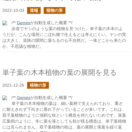
2022-10-03
道端
植物の形
/**
Gemini
が自動生成した概要 **/
歩道でヤシのような葉の植物を見つけた。単子葉の木本のよ
うだが、こんな場所にこぼれ種で生えるとは考えにくい。ヤシの実
は大きく、道路の隙間に落ちるのも不自然だ。一体どこから来たの
か、不思議な植物だ。
単子葉の木本植物の葉の展開を見る
2021-12-26
植物の形
/**
Gemini
が自動生成した概要 **/
単子葉の木本植物の葉は、細い葉柄で支えられており、重さ
に耐えきれず下向きに垂れ下がっていることが多いです。これは、
双子葉植物のように強靭な枝という構造を持たないためです。落葉
広葉樹のように、冬に葉を落としても枝が残る構造は、単子葉植物
には見られません。双子葉植物の枝は、葉の展開と落葉を繰り返