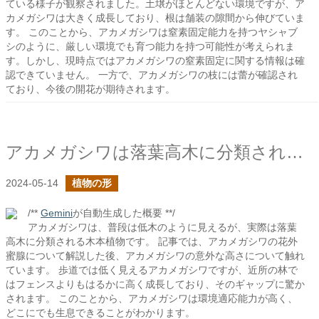
ている様子が観察されました。土壌がほとんどない環境ですが、ア
カメガシワは大きく成長しており、根は舗装の隙間から伸びていま
す。 このことから、アカメガシワは窒素固定能力を持つヤシャブ
シのように、厳しい環境でも育つ能力を持つ可能性が考えられま
す。しかし、現時点ではアカメガシワの窒素固定に関する情報は確
認できていません。 一方で、アカメガシワの枝には蕾が確認され
ており、今後の開花が期待されます。
アカメガシワは落葉高木に分類される木本植物だ
2024-05-14
植物の形
/**
Gemini
が自動生成した概要 **/
アカメガシワは、普段は低木のように見えるが、実際は落葉
高木に分類される木本植物です。 記事では、アカメガシワの花外
蜜腺について解説した後、アカメガシワの意外な高さについて触れ
ています。 歩道では低く見えるアカメガシワですが、近所の林で
はフェンスよりもはるかに高く成長しており、そのギャップに驚か
されます。 このことから、アカメガシワは環境適応能力が高く、
どこにでも生息できることがわかります。