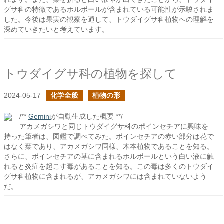
グサ科の特徴であるホルボールが含まれている可能性が示唆されま
した。今後は果実の観察を通して、トウダイグサ科植物への理解を
深めていきたいと考えています。
トウダイグサ科の植物を探して
2024-05-17
化学全般
植物の形
/**
Gemini
が自動生成した概要 **/
アカメガシワと同じトウダイグサ科のポインセチアに興味を
持った筆者は、図鑑で調べてみた。ポインセチアの赤い部分は花で
はなく葉であり、アカメガシワ同様、木本植物であることを知る。
さらに、ポインセチアの茎に含まれるホルボールという白い液に触
れると炎症を起こす毒があることを知る。この毒は多くのトウダイ
グサ科植物に含まれるが、アカメガシワには含まれていないよう
だ。