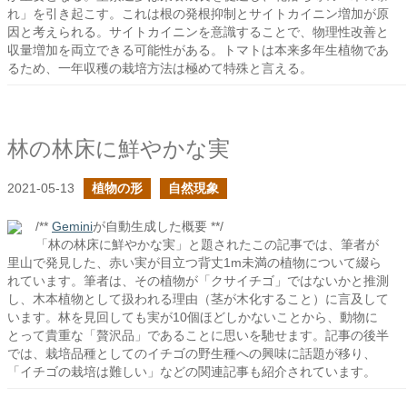
れ」を引き起こす。これは根の発根抑制とサイトカイニン増加が原
因と考えられる。サイトカイニンを意識することで、物理性改善と
収量増加を両立できる可能性がある。トマトは本来多年生植物であ
るため、一年収穫の栽培方法は極めて特殊と言える。
林の林床に鮮やかな実
2021-05-13
植物の形
自然現象
/**
Gemini
が自動生成した概要 **/
「林の林床に鮮やかな実」と題されたこの記事では、筆者が
里山で発見した、赤い実が目立つ背丈1m未満の植物について綴ら
れています。筆者は、その植物が「クサイチゴ」ではないかと推測
し、木本植物として扱われる理由（茎が木化すること）に言及して
います。林を見回しても実が10個ほどしかないことから、動物に
とって貴重な「贅沢品」であることに思いを馳せます。記事の後半
では、栽培品種としてのイチゴの野生種への興味に話題が移り、
「イチゴの栽培は難しい」などの関連記事も紹介されています。