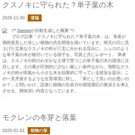
クスノキに守られた？単子葉の木
2025-11-30
道端
/**
Gemini
が自動生成した概要 **/
ブログ記事「クスノキに守られた？単子葉の木」は、筆者が
偶然発見した珍しい植物の共生関係を描いています。晴天の日に見
上げた立派なクスノキの幹が三叉に分かれる窪みに、シュロのよう
な単子葉の木が根付いている様子を、写真と共にレポート。 筆者
は、クスノキの幹のわずかな土壌で育つこの単子葉の木の環境に注
目します。土の量が圧倒的に少ない厳しい条件ながら、強靭なクス
ノキの幹が雨風から小さな木を効果的に守っている状況を提示。こ
の一見矛盾するような生育環境に対し、「果たして良いのか悪いの
か？」と問いかけ、読者に植物の生命力や環境適応の奥深さを考え
させる、興味深い内容となっています。
モクレンの冬芽と落葉
2025-01-01
植物の形