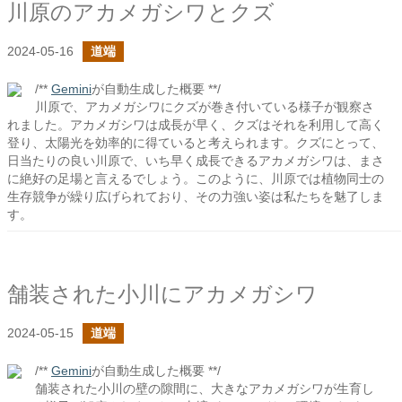
川原のアカメガシワとクズ
2024-05-16
道端
/**
Gemini
が自動生成した概要 **/
川原で、アカメガシワにクズが巻き付いている様子が観察さ
れました。アカメガシワは成長が早く、クズはそれを利用して高く
登り、太陽光を効率的に得ていると考えられます。クズにとって、
日当たりの良い川原で、いち早く成長できるアカメガシワは、まさ
に絶好の足場と言えるでしょう。このように、川原では植物同士の
生存競争が繰り広げられており、その力強い姿は私たちを魅了しま
す。
舗装された小川にアカメガシワ
2024-05-15
道端
/**
Gemini
が自動生成した概要 **/
舗装された小川の壁の隙間に、大きなアカメガシワが生育し