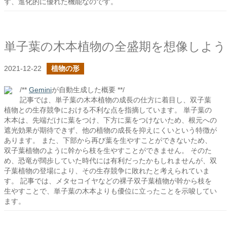
す、進化的に優れた機能なのです。
単子葉の木本植物の全盛期を想像しよう
2021-12-22
植物の形
/**
Gemini
が自動生成した概要 **/
記事では、単子葉の木本植物の成長の仕方に着目し、双子葉
植物との生存競争における不利な点を指摘しています。 単子葉の
木本は、先端だけに葉をつけ、下方に葉をつけないため、根元への
遮光効果が期待できず、他の植物の成長を抑えにくいという特徴が
あります。 また、下部から再び葉を生やすことができないため、
双子葉植物のように幹から枝を生やすことができません。 そのた
め、恐竜が闊歩していた時代には有利だったかもしれませんが、双
子葉植物の登場により、その生存競争に敗れたと考えられていま
す。 記事では、メタセコイヤなどの裸子双子葉植物が幹から枝を
生やすことで、単子葉の木本よりも優位に立ったことを示唆してい
ます。