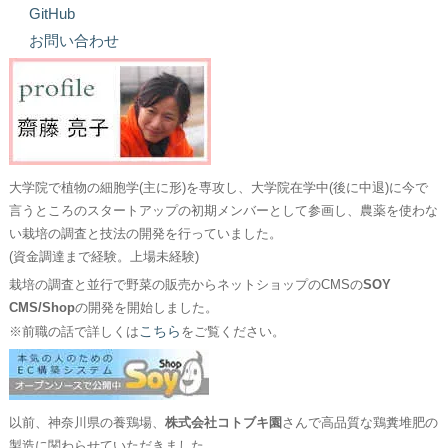
GitHub
お問い合わせ
大学院で植物の細胞学(主に形)を専攻し、大学院在学中(後に中退)に今で
言うところのスタートアップの初期メンバーとして参画し、農薬を使わな
い栽培の調査と技法の開発を行っていました。
(資金調達まで経験。上場未経験)
栽培の調査と並行で野菜の販売からネットショップのCMSの
SOY
CMS/Shop
の開発を開始しました。
こちら
※前職の話で詳しくは
をご覧ください。
以前、神奈川県の養鶏場、
株式会社コトブキ園
さんで高品質な鶏糞堆肥の
製造に関わらせていただきました。