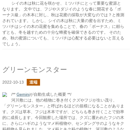
シイの木は秋に花を咲かせ、ミツバチにとって重要な蜜源と
なります。 文中では、フジやスダジイのような春に開花する「ボ
ーナス級」の木本に対し、秋は花蜜の採取が大変なのでは？と推測
されています。 しかし、シイの木は秋に大量の蜜を出すため、ミ
ツバチはシイの木の花蜜を集めることで、春の「ボーナス」に頼ら
ずとも、冬を越すための十分な蜂蜜を確保できるのです。 そのた
め、秋の蜜源についても、ミツバチは心配する必要はないと言える
でしょう。
グリーンモンスター
2022-10-13
道端
/**
Gemini
が自動生成した概要 **/
河川敷には、他の植物に巻き付くクズやフジが生い茂り、
「グリーンモンスター」と呼ばれるほどの規模になることがありま
す。クズは草本、フジは木本ですが、どちらも巻き付くことで効率
的に成長します。今回観察した場所では、クズに覆われたフジの木
に、さらにハギのようなマメ科植物や、センダングサのようなキク
科植物も見られました。マメ科とキク科の植物は、河川敷のような