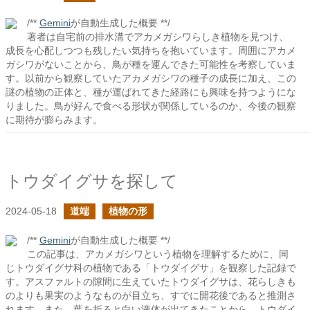
/**
Gemini
が自動生成した概要 **/
著者は自宅前の排水溝でアカメガシワらしき植物を見つけ、
成長を心配しつつも残したい気持ちを抱いています。周囲にアカメ
ガシワがないことから、鳥が種を運んできた可能性を考察していま
す。以前から観察していたアカメガシワの種子の成長に加え、この
謎の植物の正体と、種が運ばれてきた経路にも興味を持つようにな
りました。鳥が好んで食べる形状が関係しているのか、今後の観察
に期待が膨らみます。
トウダイグサを探して
2024-05-18
道端
植物の形
/**
Gemini
が自動生成した概要 **/
この記事は、アカメガシワという植物を理解するために、同
じトウダイグサ科の植物である「トウダイグサ」を観察した記録で
す。アスファルトの隙間に生えていたトウダイグサは、花らしきも
のよりも果実のようなものが目立ち、すでに開花後であると推測さ
れます。また、葉を折ると白い液体が出てきたことから、トウダイ