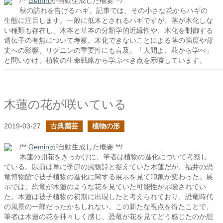
/**
Gemini
が自動生成した概要 **/
秋の訪れを告げるハギ。記事では、その小さな花からハギの
生態に注目します。一般に低木とされるハギですが、茎が木化しな
い種類も存在し、木本と草本の分類学的近縁性や、木化を制御する
遺伝子の有無について考察。木化できないことによる茎の強度や背
丈への影響、リグニンの重要性にも言及。「人間よ、萩から学べ」
と問いかけ、植物の生命戦略から学ぶべき点を示唆しています。
木蓮の花が咲いている
2019-03-27
古典園芸
植物の形
/**
Gemini
が自動生成した概要 **/
木蓮の開花をきっかけに、筆者は植物の進化について考察し
ている。以前は単に季節の風物詩と捉えていた木蓮だが、福井の恐
竜博物館で被子植物の進化に関する展示を見て印象が変わった。展
示では、恐竜が木蓮のような花を見ていた可能性が示唆されてい
た。木蓮は被子植物の初期に出現したと考えられており、恐竜時代
の風景の一部だったかもしれない。この新たな視点を得たことで、
筆者は木蓮の花を神々しく感じ、恐竜が花を見てどう感じたのか想