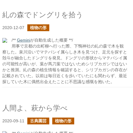
糺の森でドングリを拾う
2020-12-07
植物の形
/**
Gemini
が自動生成した概要 **/
用事で京都の出町柳へ行った際、下鴨神社の糺の森で木を観
察した。泉川沿いでマテバシイ属らしき木を見つけ、足元を探すと
殻斗が融合したドングリを発見。ドングリの形状からマテバシイ属
の可能性が高いが、葉が馬刀葉ではないためシリブカガシではない
かと推測。糺の森の植生情報を確認すると、シリブカガシの存在が
記載されていた。以前は毎日近くを歩いていたにも関わらず、最近
探していた木に偶然出会えたことに不思議な感慨を抱いた。
人間よ、萩から学べ
2020-09-11
古典園芸
植物の形