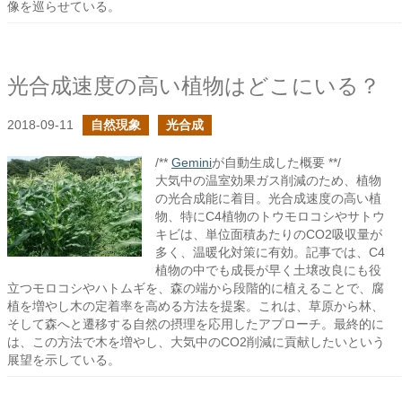
像を巡らせている。
光合成速度の高い植物はどこにいる？
2018-09-11
自然現象
光合成
/**
Gemini
が自動生成した概要 **/
大気中の温室効果ガス削減のため、植物
の光合成能に着目。光合成速度の高い植
物、特にC4植物のトウモロコシやサトウ
キビは、単位面積あたりのCO2吸収量が
多く、温暖化対策に有効。記事では、C4
植物の中でも成長が早く土壌改良にも役
立つモロコシやハトムギを、森の端から段階的に植えることで、腐
植を増やし木の定着率を高める方法を提案。これは、草原から林、
そして森へと遷移する自然の摂理を応用したアプローチ。最終的に
は、この方法で木を増やし、大気中のCO2削減に貢献したいという
展望を示している。