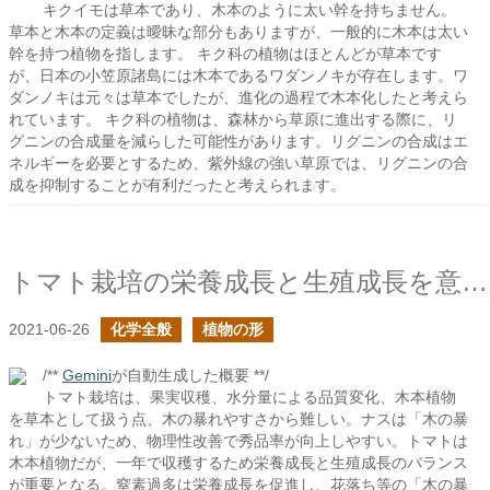
キクイモは草本であり、木本のように太い幹を持ちません。
草本と木本の定義は曖昧な部分もありますが、一般的に木本は太い
幹を持つ植物を指します。 キク科の植物はほとんどが草本です
が、日本の小笠原諸島には木本であるワダンノキが存在します。ワ
ダンノキは元々は草本でしたが、進化の過程で木本化したと考えら
れています。 キク科の植物は、森林から草原に進出する際に、リ
グニンの合成量を減らした可能性があります。リグニンの合成はエ
ネルギーを必要とするため、紫外線の強い草原では、リグニンの合
成を抑制することが有利だったと考えられます。
トマト栽培の栄養成長と生殖成長を意識する
2021-06-26
化学全般
植物の形
/**
Gemini
が自動生成した概要 **/
トマト栽培は、果実収穫、水分量による品質変化、木本植物
を草本として扱う点、木の暴れやすさから難しい。ナスは「木の暴
れ」が少ないため、物理性改善で秀品率が向上しやすい。トマトは
木本植物だが、一年で収穫するため栄養成長と生殖成長のバランス
が重要となる。窒素過多は栄養成長を促進し、花落ち等の「木の暴