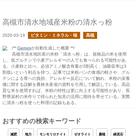
高槻市清水地域産米粉の清水っ粉
2020-03-19
ビタミン・ミネラル・味
高槻
/**
Gemini
が自動生成した概要 **/
高槻市清水地区産の米粉「清水っ粉」は、規格品の米を使用
し、低グルテンで小麦アレルギーの人でも食べられる可能性があ
る。小麦粉と比べ、必須アミノ酸含有量が3割高く、油吸収率は3
割低いという利点を持つ。記事では米粉パンの食感の軽さや、グル
テンによる胃への負担、アレルギー反応について触れ、米粉の栄養
価に関する誤解を農林水産省の資料を引用して解説している。高品
質な米を使用すれば、米粉の特性は更に向上する可能性があり、長
野県栄村の米作りで得られた知見の活用に期待を寄せている。実際
に清水っ粉を使った料理の記録もある。
おすすめの検索キーワード
減肥
地力
モンモリロナイト
ゼオライト
腐植
緑泥石