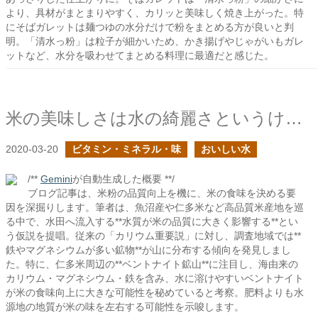
より、具材がまとまりやすく、カリッと美味しく焼き上がった。特
にそばガレットは麺つゆの水分だけで粉をまとめる方が良いと判
明。「清水っ粉」は粒子が細かいため、かき揚げやじゃがいもガレ
ットなど、水分を吸わせてまとめる料理に最適だと感じた。
米の美味しさは水の綺麗さというけれど
2020-03-20
ビタミン・ミネラル・味
おいしい水
/**
Gemini
が自動生成した概要 **/
ブログ記事は、米粉の品質向上を機に、米の食味を決める要
因を深掘りします。筆者は、魚沼産や仁多米など高品質米産地を巡
る中で、水田へ流入する**水質が米の品質に大きく影響する**とい
う仮説を提唱。従来の「カリウム重要説」に対し、調査地域では**
鉄やマグネシウムが多い鉱物**が山に分布する傾向を発見しまし
た。特に、仁多米周辺の**ベントナイト鉱山**に注目し、海由来の
カリウム・マグネシウム・鉄を含み、水に溶けやすいベントナイト
が米の食味向上に大きな可能性を秘めていると考察。肥料よりも水
源地の地質が米の味を左右する可能性を示唆します。