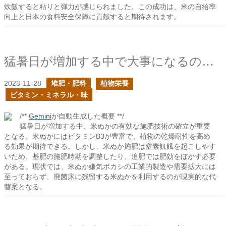
炊飯すると粘りと弾力が感じられました。この成功は、米の自給率
向上と日本の食料安全保障に貢献すると期待されます。
猛暑日が増加する中で大事になるのは米ぬかの施肥技術の確立になるだろう
2023-11-28
堆肥・肥料
植物栄養
ビタミン・ミネラル・味
/**
Gemini
が自動生成した概要 **/
猛暑日が増加する中、米ぬかの有効な施肥技術の確立が重要
となる。米ぬかにはビタミンB3が豊富で、植物の乾燥耐性を高め
る効果が期待できる。しかし、米ぬか施肥は窒素飢餓を起こしやす
いため、基肥の施肥時期を調整したり、追肥では肥効をぼかす必要
がある。現状では、米ぬか嫌気ボカシの工業的製造や需要拡大には
至っておらず、廃菌床に残留する米ぬかを利用するのが現実的な代
替案となる。