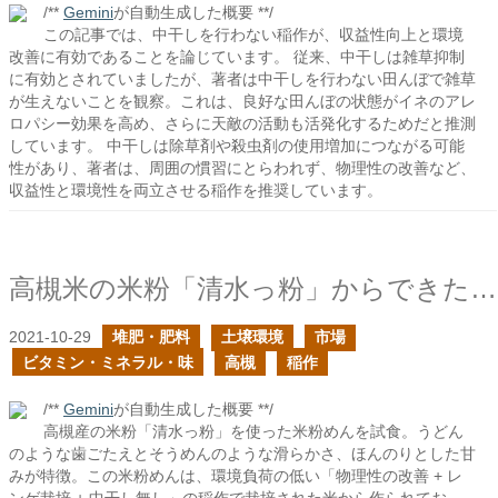
/**
Gemini
が自動生成した概要 **/
この記事では、中干しを行わない稲作が、収益性向上と環境
改善に有効であることを論じています。 従来、中干しは雑草抑制
に有効とされていましたが、著者は中干しを行わない田んぼで雑草
が生えないことを観察。これは、良好な田んぼの状態がイネのアレ
ロパシー効果を高め、さらに天敵の活動も活発化するためだと推測
しています。 中干しは除草剤や殺虫剤の使用増加につながる可能
性があり、著者は、周囲の慣習にとらわれず、物理性の改善など、
収益性と環境性を両立させる稲作を推奨しています。
高槻米の米粉「清水っ粉」からできた米粉めんを頂いた
2021-10-29
堆肥・肥料
土壌環境
市場
ビタミン・ミネラル・味
高槻
稲作
/**
Gemini
が自動生成した概要 **/
高槻産の米粉「清水っ粉」を使った米粉めんを試食。うどん
のような歯ごたえとそうめんのような滑らかさ、ほんのりとした甘
みが特徴。この米粉めんは、環境負荷の低い「物理性の改善 + レ