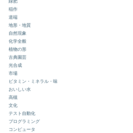
緑肥
稲作
道端
地形・地質
自然現象
化学全般
植物の形
古典園芸
光合成
市場
ビタミン・ミネラル・味
おいしい水
高槻
文化
テスト自動化
プログラミング
コンピュータ