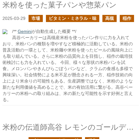
米粉を使った菓子パンや惣菜パン
2025-03-29
市場
ビタミン・ミネラル・味
高槻
稲作
/**
Gemini
が自動生成した概要 **/
高谷ベーカリーは高槻産米粉を使ったパン作りに力を入れて
おり、米粉パンの種類を増やすなど積極的に活動している。米粉の
普及活動の一環として、米粉麺や米粉を使ったビールの風味向上に
も取り組んでいる。さらに米粉の品質向上を目指し、稲作の栽培技
術検討にも力を入れている。 今回、様々な形状の米粉パンを試
食。メロンパンやきんぴらごぼうパンなど、クラムの食感も多様で
興味深い。社会情勢による米不足が懸念される一方、稲作技術の向
上により米余りの可能性もある。生産調整ではなく、米粉のような
新たな利用価値を高めることで、米の有効活用に繋がる。高谷ベー
カリーの米粉への取り組みは、米の新たな可能性を示す好例と言え
る。
米粉の伝道師高谷 レモンのゴールデンエール