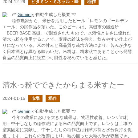
2024-12-29
ビタミン・ミネラル・味
稲作
/**
Gemini
が自動生成した概要 **/
稲作農家から、米粉を活用したビール「レモンのゴールデン
エール」の試作品を頂いた。このビールは、高槻市の醸造所
「BEER BASE 高槻」で製造されたもので、水溶性と甘さに優れた
清水っ粉を使用することで、麦芽の雑味を抑え、飲みやすい仕上が
りになっている。米の甘みと高品質な栽培方法により、苦みが少な
く日本酒とは異なる味わいだ。米粉は、粉末状であることから発酵
食品の品質向上に役立つ可能性を秘めていると感じた。
清水っ粉でできたからまる米すたー
2024-01-15
市場
稲作
/**
Gemini
が自動生成した概要 **/
今年の農業における大きな成果は、物理性改善、レンゲの利
用、中干しなしの稲作法による米の品質向上です。レンゲは土壌の
窒素固定に貢献し、中干しなしの稲作法は雑草抑制と水分保持を促
進します。これらの改善により、粒の揃った大粒の米が収穫でき、