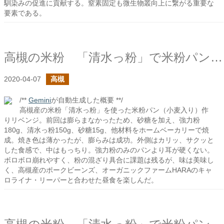
馴染みの促進に貢献する。窒素固定も微生物叢向上に繋がる重要な
要素である。
高槻の米粉 「清水っ粉」で米粉パン（小麦入り）を作ってみた（リベンジ編）
2020-04-07
高槻
/**
Gemini
が自動生成した概要 **/
高槻産の米粉「清水っ粉」を使った米粉パン（小麦入り）作
りリベンジ。前回は膨らまなかったため、砂糖を加え、強力粉
180g、清水っ粉150g、砂糖15g、他材料をホームベーカリーで焼
成。焼き色は薄かったが、膨らみは成功。外側はカリッ、サクッと
した食感で、中はもっちり。強力粉のみのパンより耳が硬くない。
ボロボロ崩れやすく、粉の混ざり具合に課題は残るが、味は美味し
く、高槻産のポークビーンズ、オーガニックファームHARAのキャ
ロライナ・リーパーと合わせた昼食を楽しんだ。