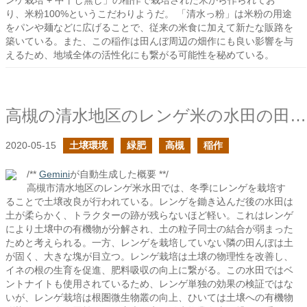
ンゲ栽培 + 中干し無し」の稲作で栽培された米から作られてお
り、米粉100%というこだわりようだ。 「清水っ粉」は米粉の用途
をパンや麺などに広げることで、従来の米食に加えて新たな販路を
築いている。また、この稲作は田んぼ周辺の畑作にも良い影響を与
えるため、地域全体の活性化にも繋がる可能性を秘めている。
高槻の清水地区のレンゲ米の水田の田起こし
2020-05-15
土壌環境
緑肥
高槻
稲作
/**
Gemini
が自動生成した概要 **/
高槻市清水地区のレンゲ米水田では、冬季にレンゲを栽培す
ることで土壌改良が行われている。レンゲを鋤き込んだ後の水田は
土が柔らかく、トラクターの跡が残らないほど軽い。これはレンゲ
により土壌中の有機物が分解され、土の粒子同士の結合が弱まった
ためと考えられる。一方、レンゲを栽培していない隣の田んぼは土
が固く、大きな塊が目立つ。レンゲ栽培は土壌の物理性を改善し、
イネの根の生育を促進、肥料吸収の向上に繋がる。この水田ではベ
ントナイトも使用されているため、レンゲ単独の効果の検証ではな
いが、レンゲ栽培は根圏微生物叢の向上、ひいては土壌への有機物