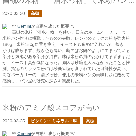
高槻の米粉 「清水っ粉」で米粉パン（小麦入り）を作ってみた（失敗編）
2020-03-30
高槻
/**
Gemini
が自動生成した概要 **/
高槻の米粉「清水っ粉」を使い、日立のホームベーカリーで
米粉パン作りに挑戦したものの失敗。レシピのミックス粉を強力粉
180g、米粉150gに置き換え、イーストも多めに入れたが、焼き上
がりは膨らまず、焼き色も薄い。断面はお餅のように固まっている
部分と気泡がある部分が混在。味は米粉の質のおかげでまずまずだ
が、イースト臭が気になった。原因は砂糖を入れなかったことと推
測。指定のミックス粉には砂糖や塩が含まれていた可能性が高い。
高谷ベーカリーの「清水っ粉」使用の米粉パンの美味しさに改めて
感動し、パン屋の研究の深さを実感した。
米粉のアミノ酸スコアが高い
2020-03-25
ビタミン・ミネラル・味
高槻
/**
Gemini
が自動生成した概要 **/