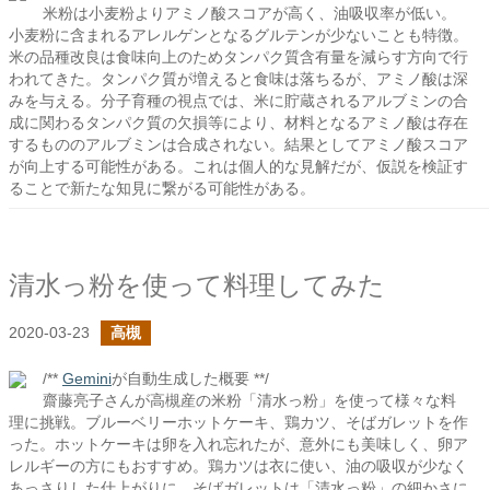
米粉は小麦粉よりアミノ酸スコアが高く、油吸収率が低い。
小麦粉に含まれるアレルゲンとなるグルテンが少ないことも特徴。
米の品種改良は食味向上のためタンパク質含有量を減らす方向で行
われてきた。タンパク質が増えると食味は落ちるが、アミノ酸は深
みを与える。分子育種の視点では、米に貯蔵されるアルブミンの合
成に関わるタンパク質の欠損等により、材料となるアミノ酸は存在
するもののアルブミンは合成されない。結果としてアミノ酸スコア
が向上する可能性がある。これは個人的な見解だが、仮説を検証す
ることで新たな知見に繋がる可能性がある。
清水っ粉を使って料理してみた
2020-03-23
高槻
/**
Gemini
が自動生成した概要 **/
齋藤亮子さんが高槻産の米粉「清水っ粉」を使って様々な料
理に挑戦。ブルーベリーホットケーキ、鶏カツ、そばガレットを作
った。ホットケーキは卵を入れ忘れたが、意外にも美味しく、卵ア
レルギーの方にもおすすめ。鶏カツは衣に使い、油の吸収が少なく
あっさりした仕上がりに。そばガレットは「清水っ粉」の細かさに