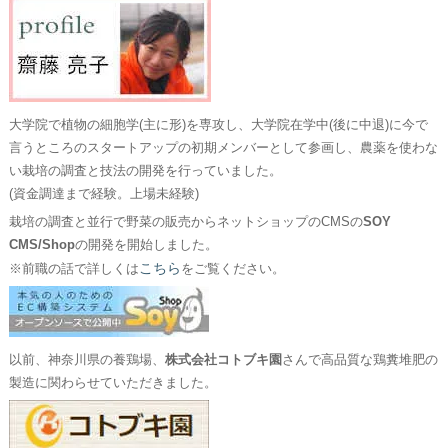
大学院で植物の細胞学(主に形)を専攻し、大学院在学中(後に中退)に今で
言うところのスタートアップの初期メンバーとして参画し、農薬を使わな
い栽培の調査と技法の開発を行っていました。
(資金調達まで経験。上場未経験)
栽培の調査と並行で野菜の販売からネットショップのCMSの
SOY
CMS/Shop
の開発を開始しました。
こちら
※前職の話で詳しくは
をご覧ください。
以前、神奈川県の養鶏場、
株式会社コトブキ園
さんで高品質な鶏糞堆肥の
製造に関わらせていただきました。