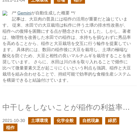
2021-11-04
土壌環境
市場
稲作
/**
Gemini
が自動生成した概要 **/
記事は、大豆肉の普及には稲作の活用が重要だと論じていま
す。 従来、水田での大豆栽培は転作に伴う土壌の排水性改善が、
稲作への復帰を困難にする点が懸念されていました。しかし、著者
は、物理性を改善した水田での稲作は、水持ちを損なわずに秀品率
を高めることから、稲作と大豆栽培を交互に行う輪作を提案してい
ます。 具体的には、数回の稲作後に大豆を栽培し、土壌の極端な
酸化を防ぐため、大豆と相性の良いマルチムギを栽培することを推
奨しています。 さらに、水田は川の水を取り入れることで畑作に
比べて微量要素欠乏が起こりにくいという利点も強調。稲作と大豆
栽培を組み合わせることで、持続可能で効率的な食糧生産システム
を構築できると結論付けています。
中干しをしないことが稲作の利益率を高める確信を得た
2021-10-30
土壌環境
化学全般
自然現象
緑肥
稲作