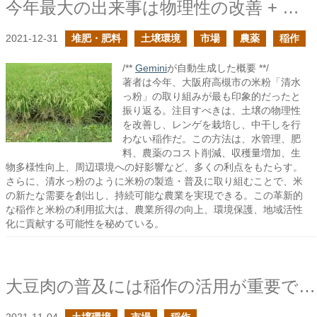
今年最大の出来事は物理性の改善 + レンゲ + 中干しなしの稲作によるインパクトを感じたこと
2021-12-31
堆肥・肥料
土壌環境
市場
農薬
稲作
/**
Gemini
が自動生成した概要 **/
著者は今年、大阪府高槻市の米粉「清水
っ粉」の取り組みが最も印象的だったと
振り返る。注目すべきは、土壌の物理性
を改善し、レンゲを栽培し、中干しを行
わない稲作だ。この方法は、水管理、肥
料、農薬のコスト削減、収穫量増加、生
物多様性向上、周辺環境への好影響など、多くの利点をもたらす。
さらに、清水っ粉のように米粉の製造・普及に取り組むことで、米
の新たな需要を創出し、持続可能な農業を実現できる。この革新的
な稲作と米粉の利用拡大は、農業所得の向上、環境保護、地域活性
化に貢献する可能性を秘めている。
大豆肉の普及には稲作の活用が重要であるはずだ