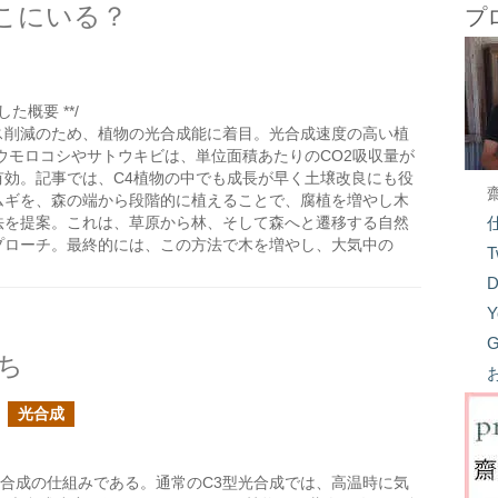
こにいる？
プ
た概要 **/
ス削減のため、植物の光合成能に着目。光合成速度の高い植
ウモロコシやサトウキビは、単位面積あたりのCO2吸収量が
有効。記事では、C4植物の中でも成長が早く土壌改良にも役
ムギを、森の端から段階的に植えることで、腐植を増やし木
法を提案。これは、草原から林、そして森へと遷移する自然
プローチ。最終的には、この方法で木を増やし、大気中の
T
。
D
Y
G
ち
光合成
光合成の仕組みである。通常のC3型光合成では、高温時に気