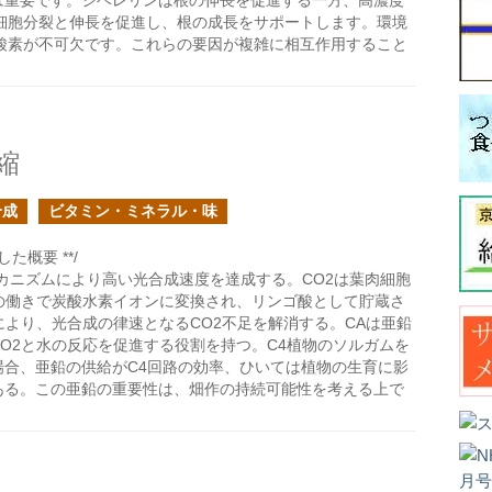
は重要です。ジベレリンは根の伸長を促進する一方、高濃度
細胞分裂と伸長を促進し、根の成長をサポートします。環境
酸素が不可欠です。これらの要因が複雑に相互作用すること
縮
合成
ビタミン・ミネラル・味
た概要 **/
メカニズムにより高い光合成速度を達成する。CO2は葉肉細胞
)の働きで炭酸水素イオンに変換され、リンゴ酸として貯蔵さ
により、光合成の律速となるCO2不足を解消する。CAは亜鉛
O2と水の反応を促進する役割を持つ。C4植物のソルガムを
場合、亜鉛の供給がC4回路の効率、ひいては植物の生育に影
ある。この亜鉛の重要性は、畑作の持続可能性を考える上で