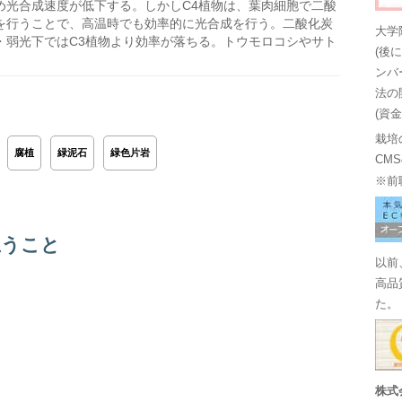
め光合成速度が低下する。しかしC4植物は、葉肉細胞で二酸
を行うことで、高温時でも効率的に光合成を行う。二酸化炭
大学
・弱光下ではC3植物より効率が落ちる。トウモロコシやサト
(後
ンバ
法の
(資
栽培
腐植
緑泥石
緑色片岩
CM
※前
思うこと
以前
高品
た。
株式