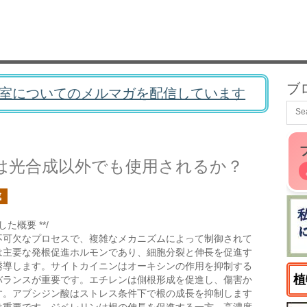
ブ
室についてのメルマガを配信しています
は光合成以外でも使用されるか？
成
た概要 **/
不可欠なプロセスで、複雑なメカニズムによって制御されて
は主要な発根促進ホルモンであり、細胞分裂と伸長を促進す
誘導します。サイトカイニンはオーキシンの作用を抑制する
植
バランスが重要です。エチレンは側根形成を促進し、傷害か
す。アブシジン酸はストレス条件下で根の成長を抑制します