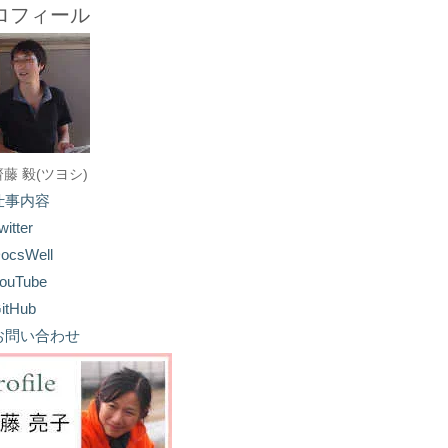
ロフィール
齋藤 毅(ツヨシ)
仕事内容
witter
ocsWell
ouTube
itHub
お問い合わせ