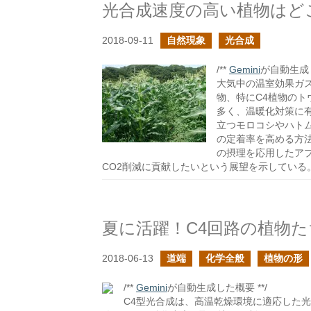
光合成速度の高い植物はど
2018-09-11
自然現象
光合成
/**
Gemini
が自動生成し
大気中の温室効果ガ
物、特にC4植物のト
多く、温暖化対策に
立つモロコシやハト
の定着率を高める方
の摂理を応用したア
CO2削減に貢献したいという展望を示している
夏に活躍！C4回路の植物た
2018-06-13
道端
化学全般
植物の形
/**
Gemini
が自動生成した概要 **/
C4型光合成は、高温乾燥環境に適応した