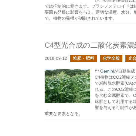
が、乾燥耐性獲得に
では抑制的に働きます。ブラシノステロイドは
要因も発根に影響を与え、適切な温度、水分、
で、植物の発根が制御されています。
C4型光合成の二酸化炭素濃
2018-09-12
堆肥・肥料
化学全般
光
/**
Gemini
が自動生成し
C4植物はCO2濃縮
で炭酸脱水酵素(CA
れる。このCO2濃縮
を含む金属酵素で、C
緑肥として利用する
響を与える可能性が
重要な要素となる。