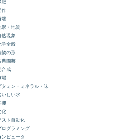
緑肥
稲作
道端
地形・地質
自然現象
化学全般
植物の形
古典園芸
光合成
市場
ビタミン・ミネラル・味
おいしい水
高槻
文化
テスト自動化
プログラミング
コンピュータ