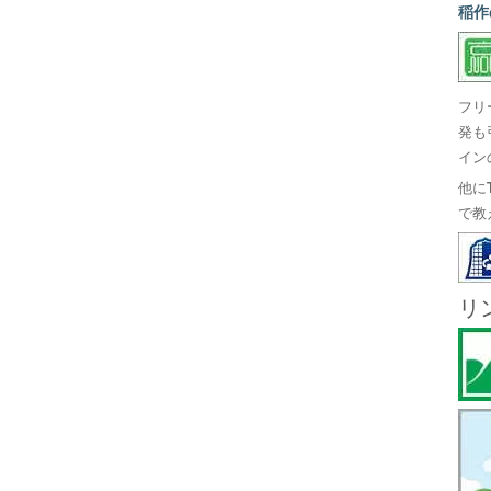
稲作
フリ
発も
イン
他に
で教
リ