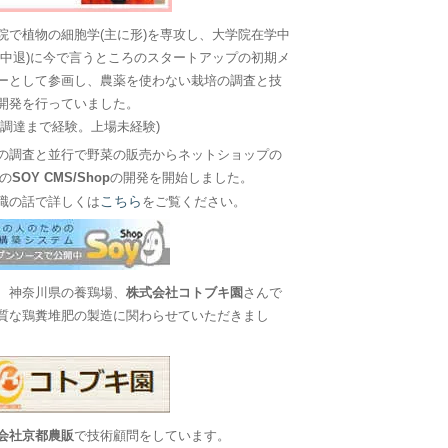
院で植物の細胞学(主に形)を専攻し、大学院在学中
に中退)に今で言うところのスタートアップの初期メ
ーとして参画し、農薬を使わない栽培の調査と技
開発を行っていました。
金調達まで経験。上場未経験)
の調査と並行で野菜の販売からネットショップの
Sの
SOY CMS/Shop
の開発を開始しました。
こちら
職の話で詳しくは
をご覧ください。
、神奈川県の養鶏場、
株式会社コトブキ園
さんで
質な鶏糞堆肥の製造に関わらせていただきまし
会社京都農販
で技術顧問をしています。