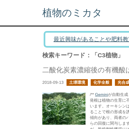
植物のミカタ
最近興味があることや肥料教
検索キーワード：「C3植物」
二酸化炭素濃縮後の有機酸
2018-09-13
土壌環境
化学全般
光合
/**
Gemini
が自動生成し
発根は植物の生育に
います。オーキシン
ることで根の形成を
傾向があり、両者の
らの回復に関与しま