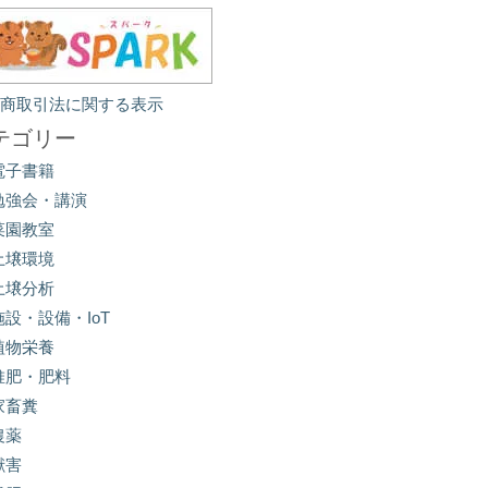
定商取引法に関する表示
テゴリー
電子書籍
勉強会・講演
菜園教室
土壌環境
土壌分析
施設・設備・IoT
植物栄養
堆肥・肥料
家畜糞
農薬
獣害