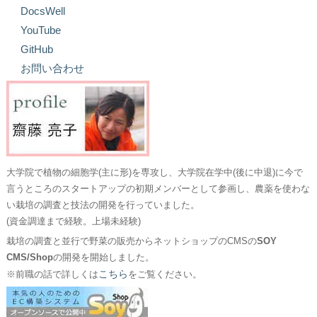
DocsWell
YouTube
GitHub
お問い合わせ
大学院で植物の細胞学(主に形)を専攻し、大学院在学中(後に中退)に今で
言うところのスタートアップの初期メンバーとして参画し、農薬を使わな
い栽培の調査と技法の開発を行っていました。
(資金調達まで経験。上場未経験)
栽培の調査と並行で野菜の販売からネットショップのCMSの
SOY
CMS/Shop
の開発を開始しました。
こちら
※前職の話で詳しくは
をご覧ください。