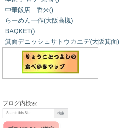
中華飯店 香来()
らーめん一作(大阪高槻)
BAQKET()
箕面デニッシュサトウカエデ(大阪箕面)
ブログ内検索