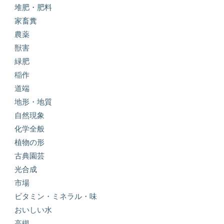
堆肥・肥料
家畜糞
農薬
獣害
緑肥
稲作
道端
地形・地質
自然現象
化学全般
植物の形
古典園芸
光合成
市場
ビタミン・ミネラル・味
おいしい水
高槻