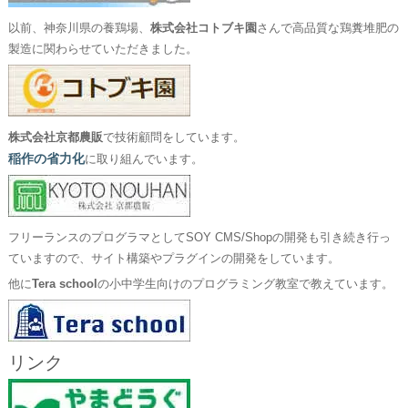
以前、神奈川県の養鶏場、
株式会社コトブキ園
さんで高品質な鶏糞堆肥の
製造に関わらせていただきました。
株式会社京都農販
で技術顧問をしています。
稲作の省力化
に取り組んでいます。
フリーランスのプログラマとしてSOY CMS/Shopの開発も引き続き行っ
ていますので、サイト構築やプラグインの開発をしています。
他に
Tera school
の小中学生向けのプログラミング教室で教えています。
リンク