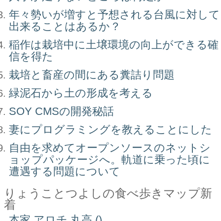
年々勢いが増すと予想される台風に対して
出来ることはあるか？
稲作は栽培中に土壌環境の向上ができる確
信を得た
栽培と畜産の間にある糞詰り問題
緑泥石から土の形成を考える
SOY CMSの開発秘話
妻にプログラミングを教えることにした
自由を求めてオープンソースのネットシ
ョップパッケージへ。軌道に乗った頃に
遭遇する問題について
りょうことつよしの食べ歩きマップ新
着
本家 アロチ 丸高 ()