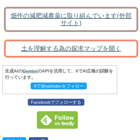
畑作の減肥減農薬に取り組んでいます(外部
サイト)
土を理解する為の探求マップを開く
生成AIの
Gemini
のAPIを活用して、XでAI広報の試験を
行っています。
Xで@saitodevをフォロー
Facebookでフォローする