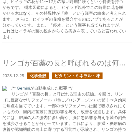
は、ヒイラギの花が11〜12月の寒い時期に咲くという特徴を持つ
からです。 樹木図鑑によると、ヒイラギ以外でこの時期に花を咲
かせる木はなく、その特異性が「柊」という漢字の由来と考えられ
ます。 さらに、ヒイラギの花粉を媒介するのはアブであることが
分かっています。 また、「疼木」という漢字も当てられますが、
これはヒイラギの葉の鋭さからくる痛みを表していると言われてい
ます。
リンゴが百薬の長と呼ばれるのは何故か？の続き
2023-12-25
化学全般
ビタミン・ミネラル・味
/**
Gemini
が自動生成した概要 **/
リンゴが「百薬の長」と呼ばれる理由の続編。今回は、リン
ゴに豊富なポリフェノール（特にプロシアニジン）の驚くべき効果
に焦点を当てています。一部のポリフェノールは腸で吸収されにく
いものの、腸内細菌叢に直接影響を与え、改善を促進します。具体
的には、肥満の人の腸内に多い菌や、脳に悪影響を与える菌の割合
を減少させることが分かっています。これにより、肥満・糖尿病の
改善や認知機能の向上に寄与する可能性が示唆され、リンゴの持つ