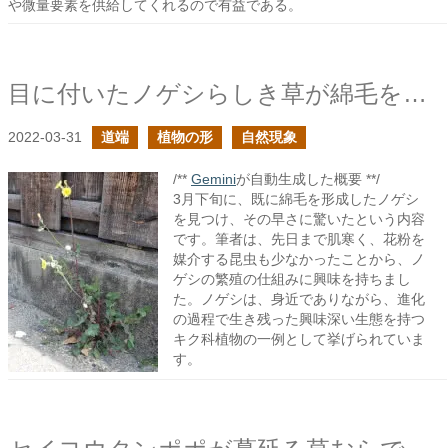
や微量要素を供給してくれるので有益である。
目に付いたノゲシらしき草が綿毛を形成していた
2022-03-31
道端
植物の形
自然現象
/**
Gemini
が自動生成した概要 **/
3月下旬に、既に綿毛を形成したノゲシ
を見つけ、その早さに驚いたという内容
です。筆者は、先日まで肌寒く、花粉を
媒介する昆虫も少なかったことから、ノ
ゲシの繁殖の仕組みに興味を持ちまし
た。ノゲシは、身近でありながら、進化
の過程で生き残った興味深い生態を持つ
キク科植物の一例として挙げられていま
す。