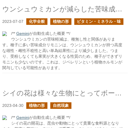
ウンシュウミカンが減らした苦味成分は何か？
2023-07-07
化学全般
植物の形
ビタミン・ミネラル・味
/**
Gemini
が自動生成した概要 **/
ウンシュウミカンの苦味軽減は、種無し性と関係がありま
す。種子に多い苦味成分リモニンは、ウンシュウミカンが持つ高度
な雄性・雌性不稔性と高い単為結果性により減少しました。つま
り、受粉しなくても果実が大きくなる性質のため、種子ができずリ
モニンも少ないのです。これは、ジベレリンという植物ホルモンが
関与している可能性があります。
シイの花は様々な生物にとってボーナスのようなものだと思う
2023-04-30
植物の形
自然現象
/**
Gemini
が自動生成した概要 **/
シイの花の開花は、昆虫や動物にとって貴重な食料源となり