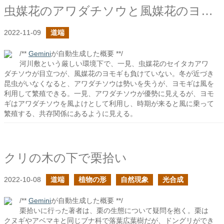
虫媒花のアワダチソウと風媒花のヨモギ
2022-11-09
道端
/**
Gemini
が自動生成した概要 **/
河川敷という厳しい環境下で、一見、虫媒花のセイタカアワ
ダチソウが目立つが、風媒花のヨモギも負けていない。冬が近づき
昆虫がいなくなると、アワダチソウは勢いを失うが、ヨモギは風を
利用して繁殖できる。一見、アワダチソウが優勢に見えるが、ヨモ
ギはアワダチソウを風よけとして利用し、時期が来ると風に乗って
繁殖する、共存関係にあるように見える。
クリの木の下で栗拾い
2022-10-08
道端
植物の形
自然現象
光合成
/**
Gemini
が自動生成した概要 **/
栗拾いに行った著者は、栗の生態について疑問を抱く。栗は
クヌギやアベマキと同じブナ科で落葉広葉樹だが、ドングリができ