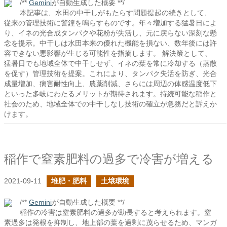
/**
Gemini
が自動生成した概要 **/
本記事は、水田の中干しがもたらす問題提起の続きとして、
従来の管理技術に警鐘を鳴らすものです。年々増加する猛暑日によ
り、イネの光合成タンパクや花粉が失活し、元に戻らない深刻な懸
念を提示。中干しは水田本来の優れた機能を損ない、数年後には許
容できない悪影響が生じる可能性を指摘します。 解決策として、
猛暑日でも地域全体で中干しせず、イネの葉を常に冷却する（蒸散
を促す）管理技術を提案。これにより、タンパク失活を防ぎ、光合
成量増加、病害耐性向上、農薬削減、さらには周辺の体感温度低下
といった多岐にわたるメリットが期待されます。持続可能な稲作と
社会のため、地域全体での中干しなし技術の確立が急務だと訴えか
けます。
稲作で窒素肥料の過多で冷害が増える
2021-09-11
堆肥・肥料
土壌環境
/**
Gemini
が自動生成した概要 **/
稲作の冷害は窒素肥料の過多が助長すると考えられます。窒
素過多は発根を抑制し、地上部の葉を過剰に茂らせるため、マンガ