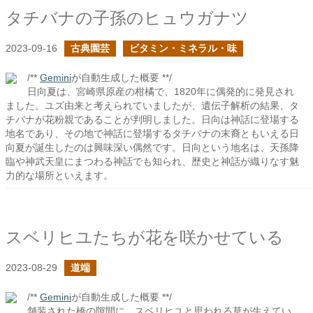
タチバナの子孫のヒュウガナツ
2023-09-16
古典園芸
ビタミン・ミネラル・味
/**
Gemini
が自動生成した概要 **/
日向夏は、宮崎県原産の柑橘で、1820年に偶発的に発見され
ました。ユズ由来と考えられていましたが、遺伝子解析の結果、タ
チバナが花粉親であることが判明しました。日向は神話に登場する
地名であり、その地で神話に登場するタチバナの末裔ともいえる日
向夏が誕生したのは興味深い偶然です。日向という地名は、天孫降
臨や神武天皇にまつわる神話でも知られ、歴史と神話が織りなす魅
力的な場所といえます。
スベリヒユたちが花を咲かせている
2023-08-29
道端
/**
Gemini
が自動生成した概要 **/
舗装された橋の隙間に、スベリヒユと思われる草が生えてい