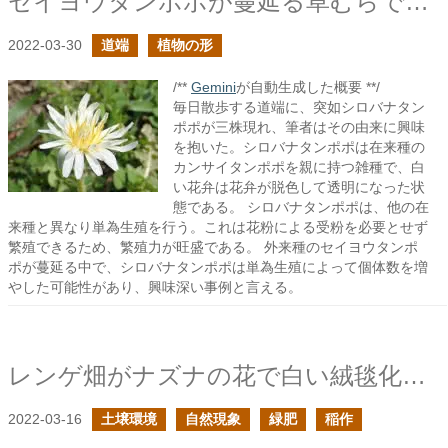
セイヨウタンポポが蔓延る草むらでシロバナタンポポを見かけた
2022-03-30
道端
植物の形
/**
Gemini
が自動生成した概要 **/
毎日散歩する道端に、突如シロバナタン
ポポが三株現れ、筆者はその由来に興味
を抱いた。シロバナタンポポは在来種の
カンサイタンポポを親に持つ雑種で、白
い花弁は花弁が脱色して透明になった状
態である。 シロバナタンポポは、他の在
来種と異なり単為生殖を行う。これは花粉による受粉を必要とせず
繁殖できるため、繁殖力が旺盛である。 外来種のセイヨウタンポ
ポが蔓延る中で、シロバナタンポポは単為生殖によって個体数を増
やした可能性があり、興味深い事例と言える。
レンゲ畑がナズナの花で白い絨毯化した
2022-03-16
土壌環境
自然現象
緑肥
稲作