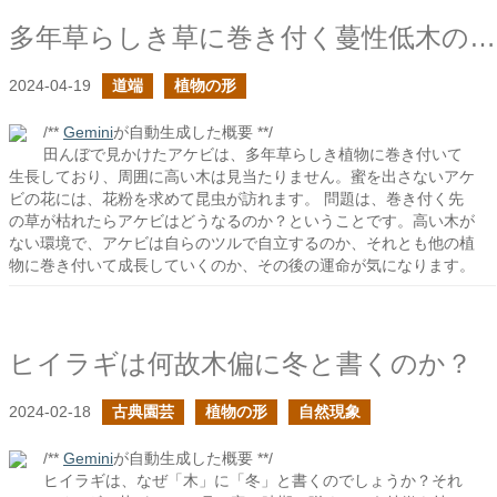
多年草らしき草に巻き付く蔓性低木のアケビ
2024-04-19
道端
植物の形
/**
Gemini
が自動生成した概要 **/
田んぼで見かけたアケビは、多年草らしき植物に巻き付いて
生長しており、周囲に高い木は見当たりません。蜜を出さないアケ
ビの花には、花粉を求めて昆虫が訪れます。 問題は、巻き付く先
の草が枯れたらアケビはどうなるのか？ということです。高い木が
ない環境で、アケビは自らのツルで自立するのか、それとも他の植
物に巻き付いて成長していくのか、その後の運命が気になります。
ヒイラギは何故木偏に冬と書くのか？
2024-02-18
古典園芸
植物の形
自然現象
/**
Gemini
が自動生成した概要 **/
ヒイラギは、なぜ「木」に「冬」と書くのでしょうか？それ