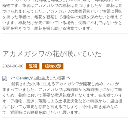
植物です。筆者はアカメガシワの雄花は見つけましたが、雌花は見
つけられませんでした。アカメガシワの雌雄異株という性質に興味
を持った筆者は、雌花を観察して植物学の知識を深めたいと考えて
います。雄花だけが先に咲いている場合、受粉に不利ではないかと
疑問を抱きつつ、雌花を探し続ける決意でいます。
アカメガシワの花が咲いていた
2024-06-06
道端
植物の形
/**
Gemini
が自動生成した概要 **/
舗装された小川に生えるアカメガシワが開花し始め、ハエが
集まっていました。アカメガシワは梅雨時から梅雨明けにかけて咲
くため、養蜂において重要な蜜源花粉源となります。在来種でパイ
オニア植物、蜜源、落葉による土壌肥沃化などの特徴から、里山復
活においても重要な存在と言えるでしょう。今回は咲き始めなの
で、満開時にも観察を続けたいと思います。