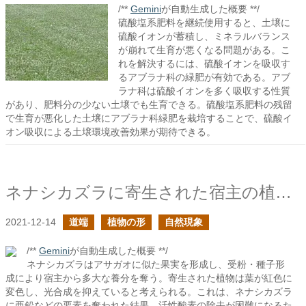
/**
Gemini
が自動生成した概要 **/
硫酸塩系肥料を継続使用すると、土壌に
硫酸イオンが蓄積し、ミネラルバランス
が崩れて生育が悪くなる問題がある。こ
れを解決するには、硫酸イオンを吸収す
るアブラナ科の緑肥が有効である。アブ
ラナ科は硫酸イオンを多く吸収する性質
があり、肥料分の少ない土壌でも生育できる。硫酸塩系肥料の残留
で生育が悪化した土壌にアブラナ科緑肥を栽培することで、硫酸イ
オン吸収による土壌環境改善効果が期待できる。
ネナシカズラに寄生された宿主の植物は大変だ
2021-12-14
道端
植物の形
自然現象
/**
Gemini
が自動生成した概要 **/
ネナシカズラはアサガオに似た果実を形成し、受粉・種子形
成により宿主から多大な養分を奪う。寄生された植物は葉が紅色に
変色し、光合成を抑えていると考えられる。これは、ネナシカズラ
に亜鉛などの要素を奪われた結果、活性酸素の除去が困難になるた