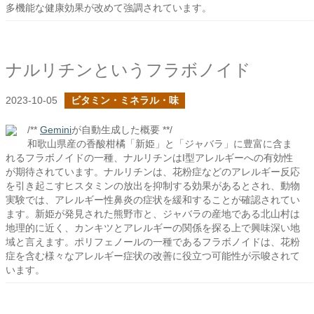
多機能な健康効果が改めて強調されています。
ナルリチンというフラボノイド
2023-10-05
ビタミン・ミネラル・味
/**
Gemini
が自動生成した概要 **/
和歌山県産の香酸柑橘「新姫」と「ジャバラ」に豊富に含ま
れるフラボノイドの一種、ナルリチンはI型アレルギーへの有効性
が期待されています。ナルリチンは、花粉症などのアレルギー反応
を引き起こすヒスタミンの放出を抑制する効果があるとされ、動物
実験では、アレルギー性鼻炎の症状を緩和することが確認されてい
ます。新姫が発見された熊野市と、ジャバラの産地である北山村は
地理的に近く、カンキツとアレルギーの関係を探る上で興味深い地
域と言えます。ポリフェノールの一種であるフラボノイドは、花粉
症を含む様々なアレルギー症状の改善に役立つ可能性が示唆されて
います。