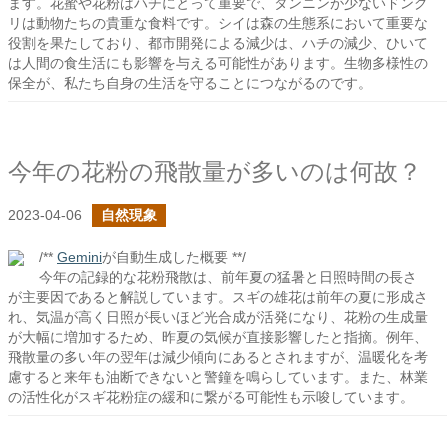
ます。花蜜や花粉はハチにとって重要で、タンニンが少ないドング
リは動物たちの貴重な食料です。シイは森の生態系において重要な
役割を果たしており、都市開発による減少は、ハチの減少、ひいて
は人間の食生活にも影響を与える可能性があります。生物多様性の
保全が、私たち自身の生活を守ることにつながるのです。
今年の花粉の飛散量が多いのは何故？
2023-04-06
自然現象
/**
Gemini
が自動生成した概要 **/
今年の記録的な花粉飛散は、前年夏の猛暑と日照時間の長さ
が主要因であると解説しています。スギの雄花は前年の夏に形成さ
れ、気温が高く日照が長いほど光合成が活発になり、花粉の生成量
が大幅に増加するため、昨夏の気候が直接影響したと指摘。例年、
飛散量の多い年の翌年は減少傾向にあるとされますが、温暖化を考
慮すると来年も油断できないと警鐘を鳴らしています。また、林業
の活性化がスギ花粉症の緩和に繋がる可能性も示唆しています。