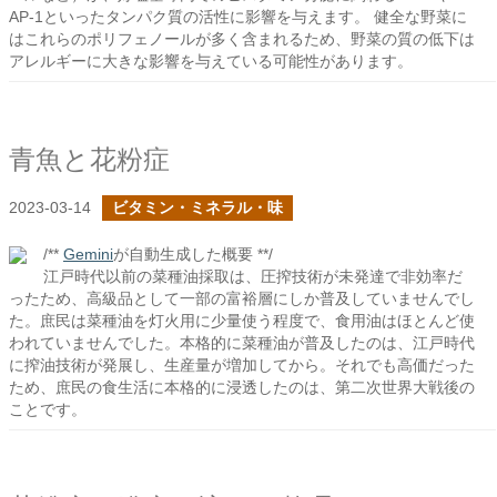
AP-1といったタンパク質の活性に影響を与えます。 健全な野菜に
はこれらのポリフェノールが多く含まれるため、野菜の質の低下は
アレルギーに大きな影響を与えている可能性があります。
青魚と花粉症
2023-03-14
ビタミン・ミネラル・味
/**
Gemini
が自動生成した概要 **/
江戸時代以前の菜種油採取は、圧搾技術が未発達で非効率だ
ったため、高級品として一部の富裕層にしか普及していませんでし
た。庶民は菜種油を灯火用に少量使う程度で、食用油はほとんど使
われていませんでした。本格的に菜種油が普及したのは、江戸時代
に搾油技術が発展し、生産量が増加してから。それでも高価だった
ため、庶民の食生活に本格的に浸透したのは、第二次世界大戦後の
ことです。