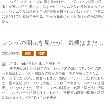
ハイキング中にフジの花を見かけた。マメ科のフジは賢い昆
虫しか蜜にたどり着けないはずだが、ハナムグリが多数集まってい
た。ハナムグリは構造上フジの花蜜を得られないはずだが、花弁に
穴を開けている個体を発見。穴から花蜜にたどり着けたのか疑問が
残る。
レンゲの開花を見たが、気候はまだ寒い
2025-03-31
緑肥
稲作
/**
Gemini
が自動生成した概要 **/
寒暖差が激しい今日この頃、レンゲ米の田んぼでレンゲの開
花を確認した。4月下旬並みの暖かさの後、寒さが戻ってきたた
め、開花はまばらで、集合花もまだ円盤状。ハナバチは訪れておら
ず、蜜や花粉は残っている状態。ここ数日の寒さで、ハナバチは活
動していないようだ。通常、レンゲの開花は、気温上昇と共に活発
化し、ハナバチの訪花を促す。しかし、寒暖差の影響で開花と訪花
活動のタイミングがずれている様子。