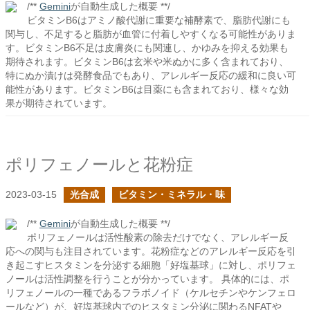
/**
Gemini
が自動生成した概要 **/
ビタミンB6はアミノ酸代謝に重要な補酵素で、脂肪代謝にも
関与し、不足すると脂肪が血管に付着しやすくなる可能性がありま
す。ビタミンB6不足は皮膚炎にも関連し、かゆみを抑える効果も
期待されます。ビタミンB6は玄米や米ぬかに多く含まれており、
特にぬか漬けは発酵食品でもあり、アレルギー反応の緩和に良い可
能性があります。ビタミンB6は目薬にも含まれており、様々な効
果が期待されています。
ポリフェノールと花粉症
2023-03-15
光合成
ビタミン・ミネラル・味
/**
Gemini
が自動生成した概要 **/
ポリフェノールは活性酸素の除去だけでなく、アレルギー反
応への関与も注目されています。花粉症などのアレルギー反応を引
き起こすヒスタミンを分泌する細胞「好塩基球」に対し、ポリフェ
ノールは活性調整を行うことが分かっています。 具体的には、ポ
リフェノールの一種であるフラボノイド（ケルセチンやケンフェロ
ールなど）が、好塩基球内でのヒスタミン分泌に関わるNFATや