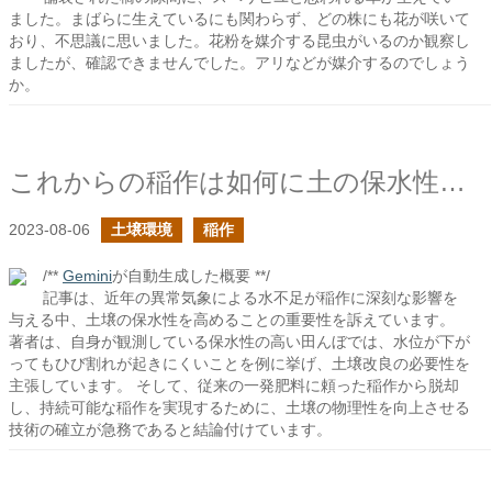
ました。まばらに生えているにも関わらず、どの株にも花が咲いて
おり、不思議に思いました。花粉を媒介する昆虫がいるのか観察し
ましたが、確認できませんでした。アリなどが媒介するのでしょう
か。
これからの稲作は如何に土の保水性を向上するかになるはず
2023-08-06
土壌環境
稲作
/**
Gemini
が自動生成した概要 **/
記事は、近年の異常気象による水不足が稲作に深刻な影響を
与える中、土壌の保水性を高めることの重要性を訴えています。
著者は、自身が観測している保水性の高い田んぼでは、水位が下が
ってもひび割れが起きにくいことを例に挙げ、土壌改良の必要性を
主張しています。 そして、従来の一発肥料に頼った稲作から脱却
し、持続可能な稲作を実現するために、土壌の物理性を向上させる
技術の確立が急務であると結論付けています。