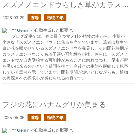
スズメノエンドウらしき草がカラスノエンドウよりも若干遅く開花していた
2026-03-29
道端
植物の形
/**
Gemini
が自動生成した概要 **/
ブログ記事では、春に目立つマメ科の植物の中から、小葉が
小さな「スズメノエンドウ」に焦点を当てています。筆者は群生で
白い花を咲かせているスズメノエンドウを発見し、その開花時期が
カラスノエンドウよりも若干遅い可能性を指摘。さらに、スズメノ
エンドウが自家受粉する可能性があることに触れつつも、昆虫が蜜
を吸いに来るのかという疑問を抱き、今後その生態を継続して観察
していく意向を示しています。開花期間が短いとしながらも、植物
の奥深さへの探求心が感じられる内容です。
フジの花にハナムグリが集まる
2025-05-05
道端
植物の形
/**
Gemini
が自動生成した概要 **/