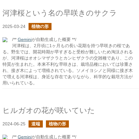
河津桜という名の早咲きのサクラ
2025-03-24
植物の形
/**
Gemini
が自動生成した概要 **/
河津桜は、2月頃に1ヶ月もの長い花期を持つ早咲きの桜であ
る。野生では、開花時期が早すぎると受粉が難しいため淘汰される
が、河津桜はオオシマザクラとカンヒザクラの交雑種であり、この
特質が生まれた。本来不利な早咲きは、栽培品種においては珍重さ
れ、接ぎ木によって増殖されている。ソメイヨシノと同様に接ぎ木
で増える河津桜は、身近な存在でありながら、科学的な栽培方法が
用いられている。
ヒルガオの花が咲いていた
2024-06-25
道端
植物の形
/**
Gemini
が自動生成した概要 **/