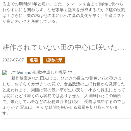
るまでの期間が1年と短い。また、タンニンを含まず動物に食べら
れやすいにも関わらず、なぜ素早く堅果を形成するのか？毬の役割
は？さらに、栗の木は他の木に比べて葉の黄化が早く、生産コスト
が高いのか？と考察している。
耕作されていない田の中心に咲いた大きな花
2022-07-07
道端
植物の形
/**
Gemini
が自動生成した概要 **/
耕作放棄された田んぼに、ひときわ目立つ黄色い花が咲きま
した。おそらくカボチャの花で、食品残渣のこぼれ種から発芽した
と思われます。周囲は背の低い草が生い茂り、小さな昆虫にとって
は花にたどり着くのも容易ではありません。人里離れたこの場所
で、果たしてハチなどの花粉媒介者は現れ、受粉は成功するのでし
ょうか？ 写真は、そんな疑問を抱かせる風景を切り取っていま
す。