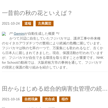
一昔前の秋の花といえば？
2021-10-24
道端
古典園芸
/**
Gemini
が自動生成した概要 **/
かつて川辺に自生していたフジバカマは、護岸工事や外来種
のセイタカアワダチソウの繁殖により絶滅の危機に瀕しています。
フジバカマは秋の七草の一つで、万葉集にも歌われるなど、古くか
ら日本人に親しまれてきました。現在、保護活動が行われています
が、フジバカマが自生できる環境を取り戻すことが重要です。NHK
for Schoolの動画では、大阪府枚方市の事例を通して、フジバカマ
の現状と保護の取り組みを紹介しています。
田からはじめる総合的病害虫管理の続き
2021-10-16
自然現象
光合成
稲作