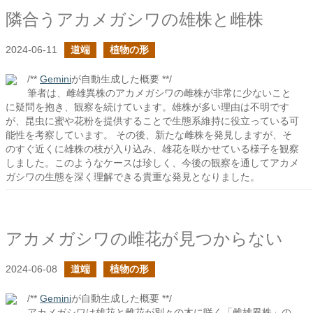
隣合うアカメガシワの雄株と雌株
2024-06-11
道端
植物の形
/**
Gemini
が自動生成した概要 **/
筆者は、雌雄異株のアカメガシワの雌株が非常に少ないこと
に疑問を抱き、観察を続けています。雄株が多い理由は不明です
が、昆虫に蜜や花粉を提供することで生態系維持に役立っている可
能性を考察しています。 その後、新たな雌株を発見しますが、そ
のすぐ近くに雄株の枝が入り込み、雄花を咲かせている様子を観察
しました。このようなケースは珍しく、今後の観察を通してアカメ
ガシワの生態を深く理解できる貴重な発見となりました。
アカメガシワの雌花が見つからない
2024-06-08
道端
植物の形
/**
Gemini
が自動生成した概要 **/
アカメガシワは雄花と雌花が別々の木に咲く「雌雄異株」の