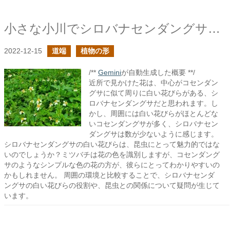
小さな小川でシロバナセンダングサらしき花を見かけた
2022-12-15
道端
植物の形
/**
Gemini
が自動生成した概要 **/
近所で見かけた花は、中心がコセンダン
グサに似て周りに白い花びらがある、シ
ロバナセンダングサだと思われます。し
かし、周囲には白い花びらがほとんどな
いコセンダングサが多く、シロバナセン
ダングサは数が少ないように感じます。
シロバナセンダングサの白い花びらは、昆虫にとって魅力的ではな
いのでしょうか？ミツバチは花の色を識別しますが、コセンダング
サのようなシンプルな色の花の方が、彼らにとってわかりやすいの
かもしれません。 周囲の環境と比較することで、シロバナセンダ
ングサの白い花びらの役割や、昆虫との関係について疑問が生じて
います。