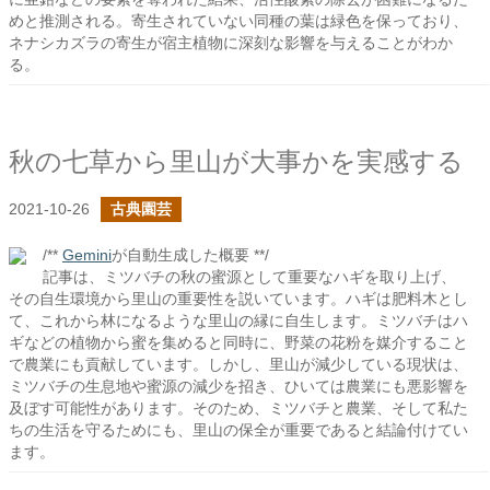
めと推測される。寄生されていない同種の葉は緑色を保っており、
ネナシカズラの寄生が宿主植物に深刻な影響を与えることがわか
る。
秋の七草から里山が大事かを実感する
2021-10-26
古典園芸
/**
Gemini
が自動生成した概要 **/
記事は、ミツバチの秋の蜜源として重要なハギを取り上げ、
その自生環境から里山の重要性を説いています。ハギは肥料木とし
て、これから林になるような里山の縁に自生します。ミツバチはハ
ギなどの植物から蜜を集めると同時に、野菜の花粉を媒介すること
で農業にも貢献しています。しかし、里山が減少している現状は、
ミツバチの生息地や蜜源の減少を招き、ひいては農業にも悪影響を
及ぼす可能性があります。そのため、ミツバチと農業、そして私た
ちの生活を守るためにも、里山の保全が重要であると結論付けてい
ます。