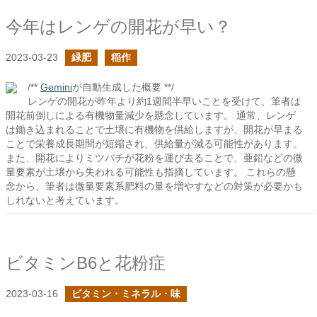
今年はレンゲの開花が早い？
2023-03-23
緑肥
稲作
/**
Gemini
が自動生成した概要 **/
レンゲの開花が昨年より約1週間半早いことを受けて、筆者は
開花前倒しによる有機物量減少を懸念しています。 通常、レンゲ
は鋤き込まれることで土壌に有機物を供給しますが、開花が早まる
ことで栄養成長期間が短縮され、供給量が減る可能性があります。
また、開花によりミツバチが花粉を運び去ることで、亜鉛などの微
量要素が土壌から失われる可能性も指摘しています。 これらの懸
念から、筆者は微量要素系肥料の量を増やすなどの対策が必要かも
しれないと考えています。
ビタミンB6と花粉症
2023-03-16
ビタミン・ミネラル・味