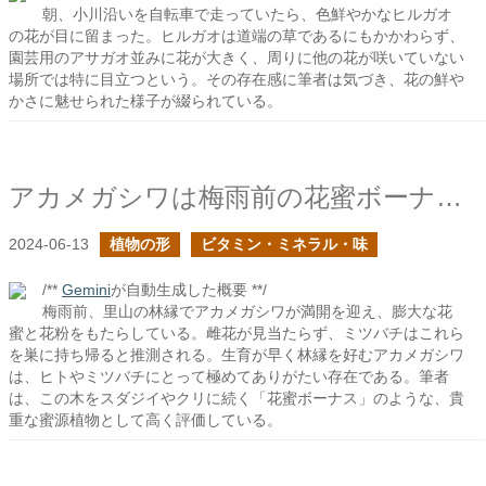
朝、小川沿いを自転車で走っていたら、色鮮やかなヒルガオ
の花が目に留まった。ヒルガオは道端の草であるにもかかわらず、
園芸用のアサガオ並みに花が大きく、周りに他の花が咲いていない
場所では特に目立つという。その存在感に筆者は気づき、花の鮮や
かさに魅せられた様子が綴られている。
アカメガシワは梅雨前の花蜜ボーナスのような木だ
2024-06-13
植物の形
ビタミン・ミネラル・味
/**
Gemini
が自動生成した概要 **/
梅雨前、里山の林縁でアカメガシワが満開を迎え、膨大な花
蜜と花粉をもたらしている。雌花が見当たらず、ミツバチはこれら
を巣に持ち帰ると推測される。生育が早く林縁を好むアカメガシワ
は、ヒトやミツバチにとって極めてありがたい存在である。筆者
は、この木をスダジイやクリに続く「花蜜ボーナス」のような、貴
重な蜜源植物として高く評価している。