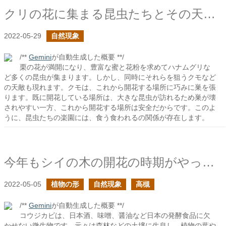
クリの花に集まる昆虫たちとその天敵たち
2022-05-29
自然現象
/**
Gemini
が自動生成した概要 **/
栗の花が満開になり、豊富な蜜と花粉を求めてハナムグリな
ど多くの昆虫が集まります。しかし、同時にそれらを狙うクモなど
の天敵も現れます。クモは、これから開花する場所に巧みに巣を張
ります。既に開花している場所は、大きな昆虫が訪れるため巣が壊
されやすい一方、これから開花する場所は安全だからです。このよ
うに、昆虫たちの楽園には、食う食われるの関係が存在します。
今年もシイの木の開花の時期がやってきた
2022-05-05
植物の形
自然現象
高槻
/**
Gemini
が自動生成した概要 **/
コウジカビは、日本酒、味噌、醤油など日本の発酵食品に欠
かせない微生物です。元々は森林などの土壌に生息し、植物の葉や