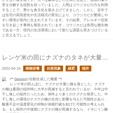
実を分解する役割を担っていました。人間はコウジカビの力を利用
することで、豊かな食文化を築き上げてきました。しかし、近年で
は住宅の高気密化や生活様式の変化により、コウジカビが繁殖しや
すい環境が室内に生まれてきています。その結果、アレルギー症状
を引き起こす事例も報告されています。コウジカビは有用な微生物
である一方、現代の生活環境において新たな課題も突きつけている
と言えるでしょう。
レンゲ米の田にナズナのタネが大量に落ちた
2022-04-15
植物栄養
自然現象
緑肥
稲作
/**
Gemini
が自動生成した概要 **/
レンゲ米の田んぼに、ナズナが大量に種を落とした。ナズナ
の種は夏期の稲作時に大半が死滅すると言われているが、今年は中
干し無しの稲作だったため、例年より多くのナズナが発芽した。中
干し無しの環境がナズナの種の生存に影響を与えた可能性があり、
酸素不足や温度変化の抑制が休眠打破を妨げた可能性が考えられ
る。もし稲作の中後期にナズナの種が死滅するなら、イネにリン酸