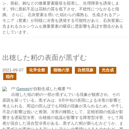
ン、亜鉛、銅などの微量要素吸収を阻害し、生理障害を誘発しま
す。特に亜鉛不足は花粉の質を低下させ、不稔性につながると指
摘。 さらに、石灰窒素を用いた稲わらの腐熟も、生成されるアン
モニア（窒素）が同様に冷害を誘発する可能性があり、石灰窒素に
含まれるカルシウムも微量要素の吸収に悪影響を及ぼす懸念がある
としています。
出穂した籾の表面が黒ずむ
2021-09-07
化学全般
植物の形
自然現象
光合成
稲作
/**
Gemini
が自動生成した概要 **/
出穂した稲の籾の一部が黒ずんでいる現象が観察され、その
原因を探っている。黒ずみは、8月中旬の長雨による冷害の影響と
考えられる。周辺の田んぼでも同様の現象が見られるため、中干し
不足の影響は低いと推測。冷害の種類として、定植初期の低温が影
響する遅延型冷害、出穂後の低温が影響する障害型冷害、そして両
者が混合した混合型冷害がある。黒ずんだ籾が膨らむかどうか、ま