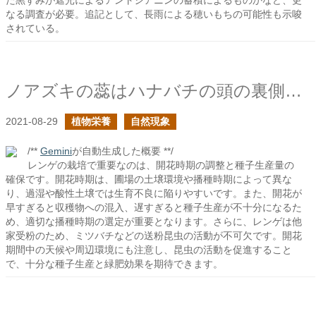
た黒ずみが遮光によるアントシアニンの蓄積によるものかなど、更
なる調査が必要。追記として、長雨による穂いもちの可能性も示唆
されている。
ノアズキの蕊はハナバチの頭の裏側にそっと回り込む
2021-08-29
植物栄養
自然現象
/**
Gemini
が自動生成した概要 **/
レンゲの栽培で重要なのは、開花時期の調整と種子生産量の
確保です。開花時期は、圃場の土壌環境や播種時期によって異な
り、過湿や酸性土壌では生育不良に陥りやすいです。また、開花が
早すぎると収穫物への混入、遅すぎると種子生産が不十分になるた
め、適切な播種時期の選定が重要となります。さらに、レンゲは他
家受粉のため、ミツバチなどの送粉昆虫の活動が不可欠です。開花
期間中の天候や周辺環境にも注意し、昆虫の活動を促進すること
で、十分な種子生産と緑肥効果を期待できます。