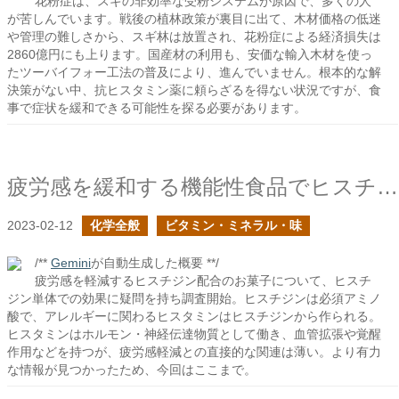
花粉症は、スギの非効率な受粉システムが原因で、多くの人
が苦しんでいます。戦後の植林政策が裏目に出て、木材価格の低迷
や管理の難しさから、スギ林は放置され、花粉症による経済損失は
2860億円にも上ります。国産材の利用も、安価な輸入木材を使っ
たツーバイフォー工法の普及により、進んでいません。根本的な解
決策がない中、抗ヒスタミン薬に頼らざるを得ない状況ですが、食
事で症状を緩和できる可能性を探る必要があります。
疲労感を緩和する機能性食品でヒスチジン配合を謳っていた
2023-02-12
化学全般
ビタミン・ミネラル・味
/**
Gemini
が自動生成した概要 **/
疲労感を軽減するヒスチジン配合のお菓子について、ヒスチ
ジン単体での効果に疑問を持ち調査開始。ヒスチジンは必須アミノ
酸で、アレルギーに関わるヒスタミンはヒスチジンから作られる。
ヒスタミンはホルモン・神経伝達物質として働き、血管拡張や覚醒
作用などを持つが、疲労感軽減との直接的な関連は薄い。より有力
な情報が見つかったため、今回はここまで。