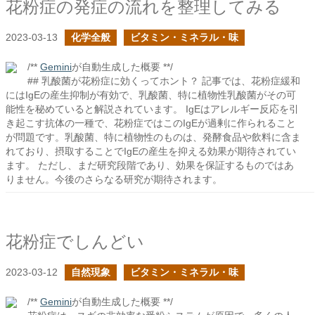
花粉症の発症の流れを整理してみる
2023-03-13
化学全般
ビタミン・ミネラル・味
/**
Gemini
が自動生成した概要 **/
## 乳酸菌が花粉症に効くってホント？ 記事では、花粉症緩和
にはIgEの産生抑制が有効で、乳酸菌、特に植物性乳酸菌がその可
能性を秘めていると解説されています。 IgEはアレルギー反応を引
き起こす抗体の一種で、花粉症ではこのIgEが過剰に作られること
が問題です。乳酸菌、特に植物性のものは、発酵食品や飲料に含ま
れており、摂取することでIgEの産生を抑える効果が期待されてい
ます。 ただし、まだ研究段階であり、効果を保証するものではあ
りません。今後のさらなる研究が期待されます。
花粉症でしんどい
2023-03-12
自然現象
ビタミン・ミネラル・味
/**
Gemini
が自動生成した概要 **/