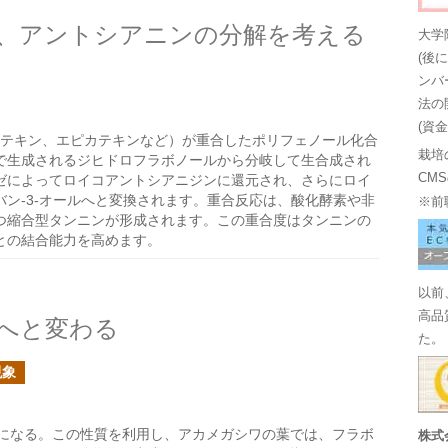
、アントシアニンの分解を考える
大学
(後
ンバ
法の
(資
カテキン、エピカテキンなど）が重合したポリフェノール化合
栽培
で生成されるジヒドロフラボノールから分岐して生合成され
CM
ゼによってロイコアントシアニジンに還元され、さらにロイ
ン-3-オールへと変換されます。重合反応は、酸化酵素や非
※前
つ縮合型タンニンが形成されます。この重合度はタンニンの
との結合能力を高めます。
以前
高品
へと変わる
た。
現象
になる。この性質を利用し、アカメガシワの葉では、フラボ
株式