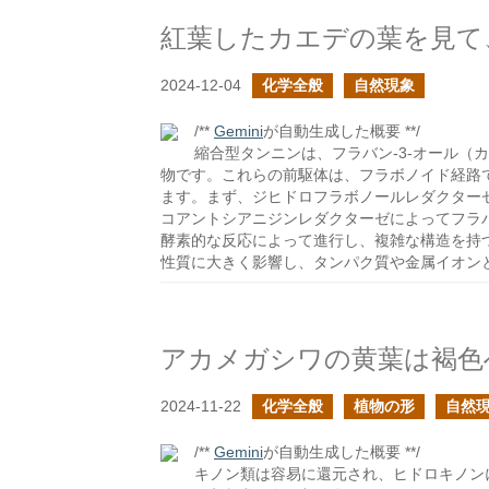
紅葉したカエデの葉を見て
2024-12-04
化学全般
自然現象
/**
Gemini
が自動生成した概要 **/
縮合型タンニンは、フラバン-3-オール（
物です。これらの前駆体は、フラボノイド経路
ます。まず、ジヒドロフラボノールレダクター
コアントシアニジンレダクターゼによってフラバ
酵素的な反応によって進行し、複雑な構造を持
性質に大きく影響し、タンパク質や金属イオン
アカメガシワの黄葉は褐色
2024-11-22
化学全般
植物の形
自然
/**
Gemini
が自動生成した概要 **/
キノン類は容易に還元され、ヒドロキノン