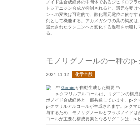
ノイド生合成経路の中間体であるジヒドロフラ
トシアニジン合成が抑制されると、還元を受け
ンへの変換は可逆的で、酸化還元電位に依存す
剤として機能する。アカメガシワの葉の褐変は
還元されたタンニンへと変化する過程を示唆し
る。
2024-11-12
化学全般
/**
Gemini
が自動生成した概要 **/
p-クマリルアルコールは、リグニンの構
ボノイド合成経路と一部共通しています。p-クマ
p-クマリルアルコールが生成されます。p-ク
与するため、モノリグノールとフラボノイドは
コールが主要な構成要素となるリグニンは、p-ヒ