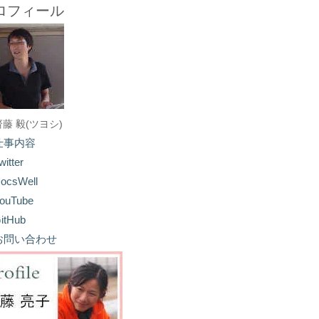
ロフィール
齋藤 毅(ツヨシ)
仕事内容
witter
ocsWell
ouTube
itHub
お問い合わせ