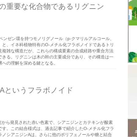
の重要な化合物であるリグニン
ベンゼン環を持つモノリグノール（p-クマリルアルコール、
）と、イネ科植物特有のO-メチル化フラボノイドであるトリ
見複雑な構造だが、これらの構成要素の合成経路や重合方法
できる。リグニンは木の幹の主要成分であり、その構造は一
壌への理解を深める鍵となる。
Aというフラボノイド
皮から発見された赤い色素で、シアニジンとカテキンが酸素
です。この結合様式は、過去記事で紹介したO-メチル化フラ
ラノシアニジンAは、さらに他のポリフェノールや糖と結合