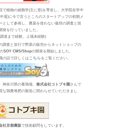
院で植物の細胞学(主に形)を専攻し、大学院在学中
に中退)に今で言うところのスタートアップの初期メ
ーとして参画し、農薬を使わない栽培の調査と技
開発を行っていました。
金調達まで経験。上場未経験)
の調査と並行で野菜の販売からネットショップの
Sの
SOY CMS/Shop
の開発を開始しました。
こちら
職の話で詳しくは
をご覧ください。
、神奈川県の養鶏場、
株式会社コトブキ園
さんで
質な鶏糞堆肥の製造に関わらせていただきまし
会社京都農販
で技術顧問をしています。