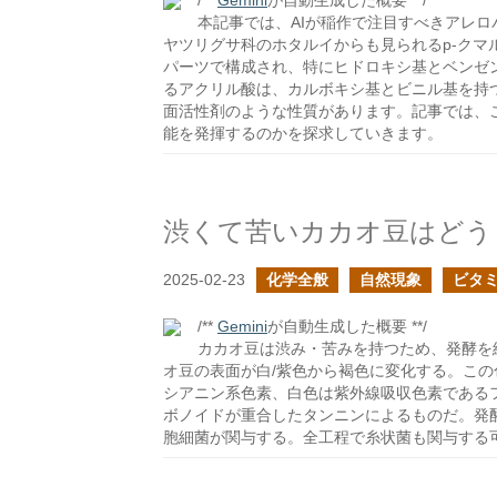
/**
Gemini
が自動生成した概要 **/
本記事では、AIが稲作で注目すべきアレロ
ヤツリグサ科のホタルイからも見られるp-クマ
パーツで構成され、特にヒドロキシ基とベンゼ
るアクリル酸は、カルボキシ基とビニル基を持
面活性剤のような性質があります。記事では、
能を発揮するのかを探求していきます。
2025-02-23
化学全般
自然現象
ビタ
/**
Gemini
が自動生成した概要 **/
カカオ豆は渋み・苦みを持つため、発酵を
オ豆の表面が白/紫色から褐色に変化する。こ
シアニン系色素、白色は紫外線吸収色素である
ボノイドが重合したタンニンによるものだ。発
胞細菌が関与する。全工程で糸状菌も関与する