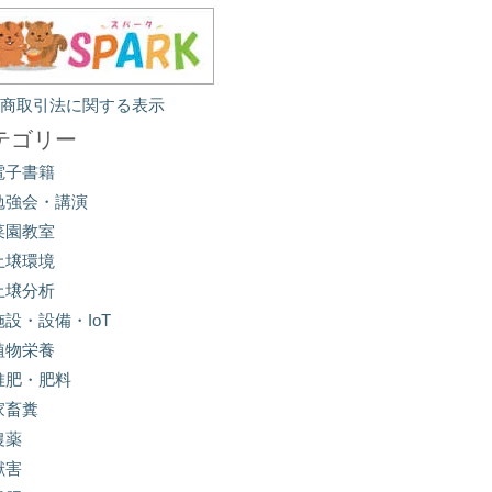
定商取引法に関する表示
テゴリー
電子書籍
勉強会・講演
菜園教室
土壌環境
土壌分析
施設・設備・IoT
植物栄養
堆肥・肥料
家畜糞
農薬
獣害