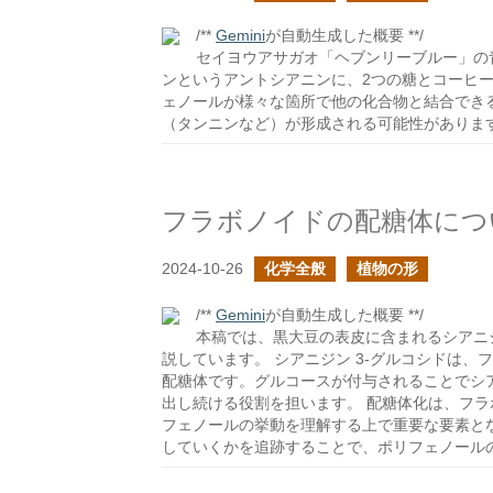
/**
Gemini
が自動生成した概要 **/
セイヨウアサガオ「ヘブンリーブルー」の
ンというアントシアニンに、2つの糖とコーヒ
ェノールが様々な箇所で他の化合物と結合でき
（タンニンなど）が形成される可能性がありま
フラボノイドの配糖体につ
2024-10-26
化学全般
植物の形
/**
Gemini
が自動生成した概要 **/
本稿では、黒大豆の表皮に含まれるシアニジ
説しています。 シアニジン 3-グルコシドは
配糖体です。グルコースが付与されることでシ
出し続ける役割を担います。 配糖体化は、フ
フェノールの挙動を理解する上で重要な要素と
していくかを追跡することで、ポリフェノール