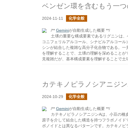
ベンゼン環を含むもう一つ
2024-11-11
化学全般
/**
Gemini
が自動生成した概要 **/
土壌の重要な構成要素であるリグニンは、
コニフェリルアルコール、シナピルアルコール
シンが結合した複雑な高分子化合物である。一
を理解することで、土壌の理解を深めることが
見複雑だが、基本構成要素を理解することで土
カテキノピラノシアニジン
2024-10-29
化学全般
/**
Gemini
が自動生成した概要 **/
カテキノピラノシアニジンAは、小豆の種
原子を介して結合した構造を持つフラボノイド
ボノイドとは異なるパターンです。カテキノピ