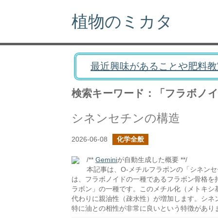
植物のミカタ
最近興味があることや肥料教
検索キーワード：「フラボノ
シネンセチンの構造
2026-06-08
化学全般
/**
Gemini
が自動生成した概要 **/
本記事は、O-メチルフラボンの「シネン
は、フラボノイドの一種であるフラボン骨格を
ラボン」の一種です。このメチル化（メトキシ
代わりに親油性（疎水性）が増加します。シネ
特に油との相性が非常に良いという特徴があり