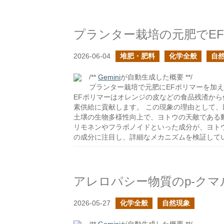
2026-06-04
堆肥・肥料
化学全般
自
/**
Gemini
が自動生成した概要 **/
プランター栽培で元肥にEFポリマーを加
EFポリマーはオレンジの皮などの食品残渣か
素供給に貢献します。 この現象の理由として、以
土壌の生物多様性向上で、ヨトウの天敵である動
リモネンやフラボノイドといった成分が、ヨト
の成分に注目し、詳細なメカニズムを検証して
アレロパシー物質のp-クマ
2026-05-27
化学全般
自然現象