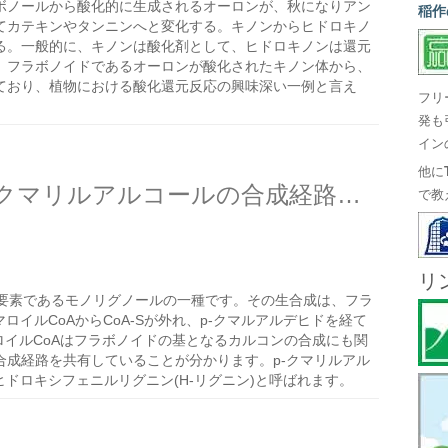
ボノールから酸化的に生成されるオーロンが、秋になりアン
稲作
てカテキンやタンニンへと変化する。キノンからヒドロキノ
る。一般的に、キノンは酸化剤として、ヒドロキノンは還元
、フラボノイドであるオーロンが酸化されたキノン体から、
ており、植物における酸化還元反応の興味深い一例と言え
フリ
発も
イン
他に
モノリグノールの一種のp-クマリルアルコールの合成経路を見る
で教
リ
成要素であるモノリグノールの一種です。その生合成は、フラ
ロイルCoAからCoA-Sが外れ、p-クマルアルデヒドを経て
マロイルCoAはフラボノイドの基となるカルコンの合成にも関
合成経路を共有していることが分かります。p-クマリルアル
ドロキシフェニルリグニン(H-リグニン)と呼ばれます。