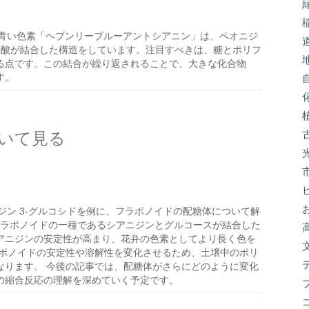
青い色素「ヘブンリーブルーアントシアニン」は、ペオニジ
ー酸が結合した構造をしています。注目すべきは、糖とポリフ
る点です。この結合が繰り返されることで、大きな化合物
す。
いて見る
ン 3-グルコシドを例に、フラボノイドの配糖体について解
、フラボノイドの一種であるシアニジンとグルコースが結合した
アニジンの安定性が高まり、花弁の色素としてより長く色を
ラボノイドの安定性や溶解性を変化させるため、土壌中のポリ
なります。 今後の記事では、配糖体がさらにどのように変化
の縮合反応の理解を深めていく予定です。