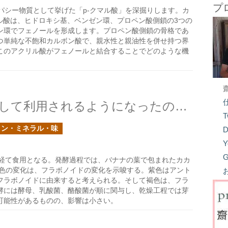
プ
パシー物質として挙げた「p-クマル酸」を深掘りします。カ
ル酸は、ヒドロキシ基、ベンゼン環、プロペン酸側鎖の3つの
ン環でフェノールを形成します。プロペン酸側鎖の骨格であ
つ単純な不飽和カルボン酸で、親水性と親油性を併せ持つ界
このアクリル酸がフェノールと結合することでどのような機
渋くて苦いカカオ豆はどうして利用されるようになったのか？の続き
T
ミン・ミネラル・味
D
Y
G
経て食用となる。発酵過程では、バナナの葉で包まれたカカ
の色の変化は、フラボノイドの変化を示唆する。紫色はアント
フラボノイドに由来すると考えられる。そして褐色は、フラ
酵には酵母、乳酸菌、酪酸菌が順に関与し、乾燥工程では芽
可能性があるものの、影響は小さい。