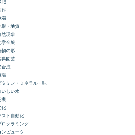
緑肥
稲作
道端
地形・地質
自然現象
化学全般
植物の形
古典園芸
光合成
市場
ビタミン・ミネラル・味
おいしい水
高槻
文化
テスト自動化
プログラミング
コンピュータ