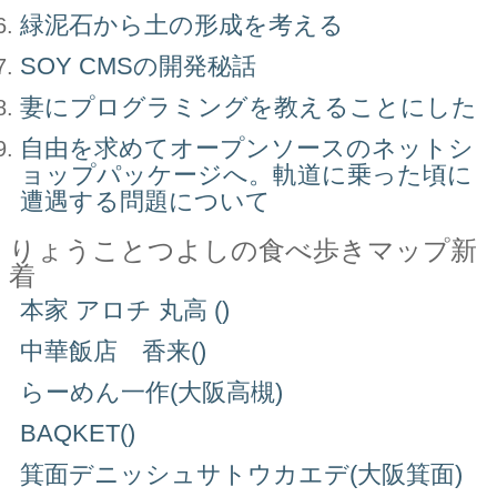
緑泥石から土の形成を考える
SOY CMSの開発秘話
妻にプログラミングを教えることにした
自由を求めてオープンソースのネットシ
ョップパッケージへ。軌道に乗った頃に
遭遇する問題について
りょうことつよしの食べ歩きマップ新
着
本家 アロチ 丸高 ()
中華飯店 香来()
らーめん一作(大阪高槻)
BAQKET()
箕面デニッシュサトウカエデ(大阪箕面)