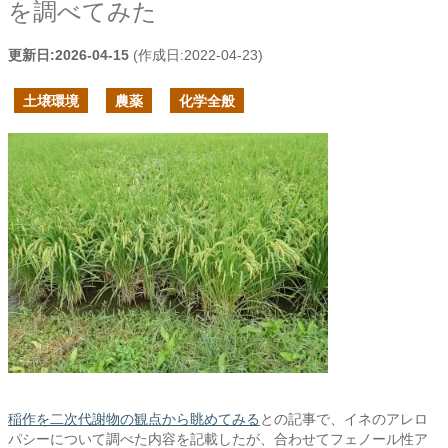
を調べてみた
更新日:
2026-04-15
(作成日:
2022-04-23
)
土壌環境
農薬
化学全般
稲作を二次代謝物の観点から眺めてみる
との記事で、イネのアレロ
パシーについて調べた内容を記載したが、合わせてフェノール性ア