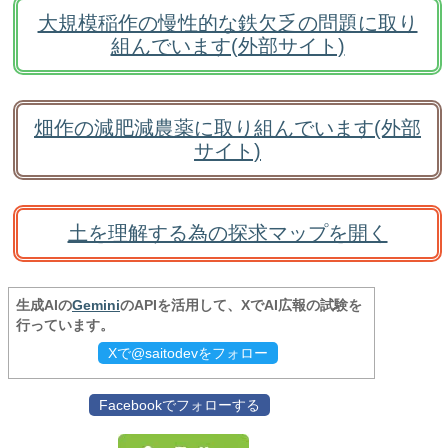
大規模稲作の慢性的な鉄欠乏の問題に取り
組んでいます(外部サイト)
畑作の減肥減農薬に取り組んでいます(外部
サイト)
土を理解する為の探求マップを開く
生成AIの
Gemini
のAPIを活用して、XでAI広報の試験を
行っています。
Xで@saitodevをフォロー
Facebookでフォローする