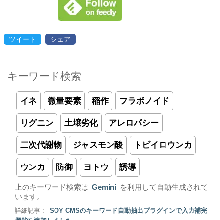
ツイート
シェア
キーワード検索
イネ
微量要素
稲作
フラボノイド
リグニン
土壌劣化
アレロパシー
二次代謝物
ジャスモン酸
トビイロウンカ
ウンカ
防御
ヨトウ
誘導
上のキーワード検索は
Gemini
を利用して自動生成されて
います。
詳細記事 :
SOY CMSのキーワード自動抽出プラグインで入力補完