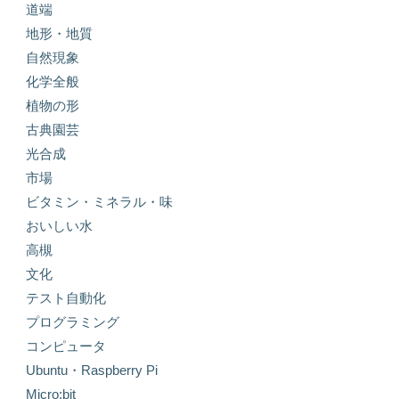
道端
地形・地質
自然現象
化学全般
植物の形
古典園芸
光合成
市場
ビタミン・ミネラル・味
おいしい水
高槻
文化
テスト自動化
プログラミング
コンピュータ
Ubuntu・Raspberry Pi
Micro:bit