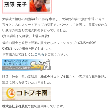
大学院で植物の細胞学(主に形)を専攻し、大学院在学中(後に中退)に今で
言うところのスタートアップの初期メンバーとして参画し、農薬を使わな
い栽培の調査と技法の開発を行っていました。
(資金調達まで経験。上場未経験)
栽培の調査と並行で野菜の販売からネットショップのCMSの
SOY
CMS/Shop
の開発を開始しました。
こちら
※前職の話で詳しくは
をご覧ください。
以前、神奈川県の養鶏場、
株式会社コトブキ園
さんで高品質な鶏糞堆肥の
製造に関わらせていただきました。
株式会社京都農販
で技術顧問をしています。