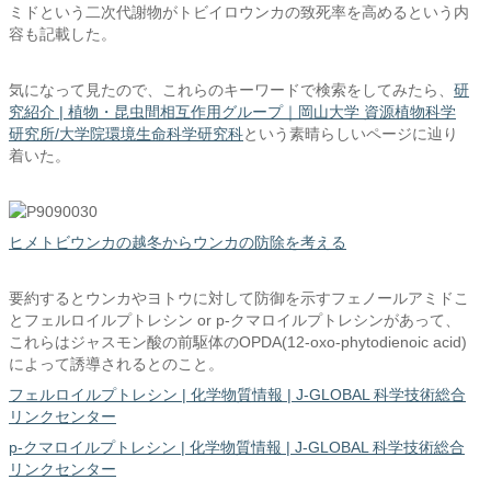
ミドという二次代謝物がトビイロウンカの致死率を高めるという内
容も記載した。
気になって見たので、これらのキーワードで検索をしてみたら、
研
究紹介 | 植物・昆虫間相互作用グループ｜岡山大学 資源植物科学
研究所/大学院環境生命科学研究科
という素晴らしいページに辿り
着いた。
ヒメトビウンカの越冬からウンカの防除を考える
要約するとウンカやヨトウに対して防御を示すフェノールアミドこ
とフェルロイルプトレシン or p-クマロイルプトレシンがあって、
これらはジャスモン酸の前駆体のOPDA(12-oxo-phytodienoic acid)
によって誘導されるとのこと。
フェルロイルプトレシン | 化学物質情報 | J-GLOBAL 科学技術総合
リンクセンター
p-クマロイルプトレシン | 化学物質情報 | J-GLOBAL 科学技術総合
リンクセンター