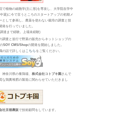
院で植物の細胞学(主に形)を専攻し、大学院在学中
に中退)に今で言うところのスタートアップの初期メ
ーとして参画し、農薬を使わない栽培の調査と技
開発を行っていました。
金調達まで経験。上場未経験)
の調査と並行で野菜の販売からネットショップの
Sの
SOY CMS/Shop
の開発を開始しました。
こちら
職の話で詳しくは
をご覧ください。
、神奈川県の養鶏場、
株式会社コトブキ園
さんで
質な鶏糞堆肥の製造に関わらせていただきまし
会社京都農販
で技術顧問をしています。