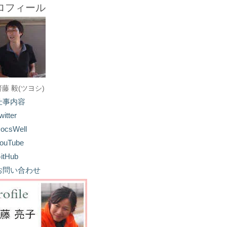
ロフィール
齋藤 毅(ツヨシ)
仕事内容
witter
ocsWell
ouTube
itHub
お問い合わせ