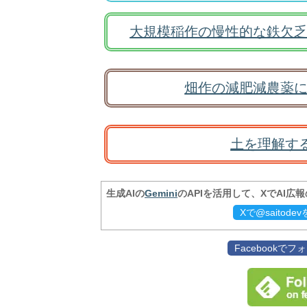
大規模稲作の慢性的な鉄欠乏
畑作の減肥減農薬に
土を理解す
生成AIの
Gemini
のAPIを活用して、XでAI広
Xで@saitod
Facebookで