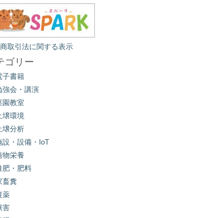
定商取引法に関する表示
テゴリー
電子書籍
勉強会・講演
菜園教室
土壌環境
土壌分析
施設・設備・IoT
植物栄養
堆肥・肥料
家畜糞
農薬
獣害