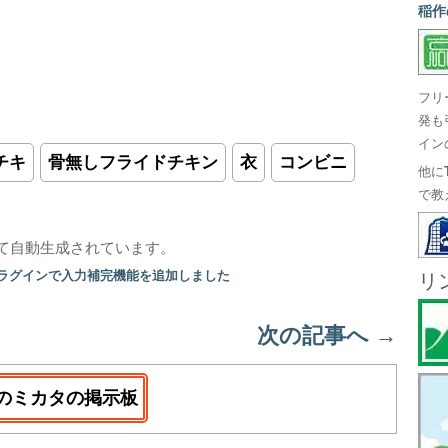
稲作
フリ
発も
イン
チキ
骨無しフライドチキン
衣
コンビニ
他に
で教
て自動生成されています。
プラグインで入力補完機能を追加しました
リ
次の記事へ
→
のミカタの掲示板