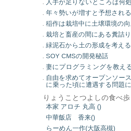
人手が足りないところは何
年々勢いが増すと予想され
稲作は栽培中に土壌環境の
栽培と畜産の間にある糞詰
緑泥石から土の形成を考え
SOY CMSの開発秘話
妻にプログラミングを教え
自由を求めてオープンソー
に乗った頃に遭遇する問題
りょうことつよしの食べ歩
本家 アロチ 丸高 ()
中華飯店 香来()
らーめん一作(大阪高槻)