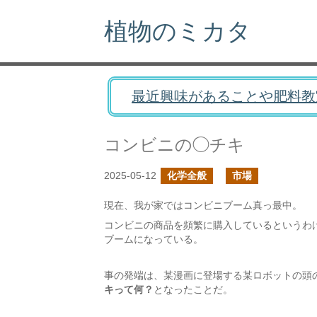
植物のミカタ
最近興味があることや肥料教
コンビニの◯チキ
2025-05-12
化学全般
市場
現在、我が家ではコンビニブーム真っ最中。
コンビニの商品を頻繁に購入しているというわ
ブームになっている。
事の発端は、某漫画に登場する某ロボットの頭
キって何？
となったことだ。