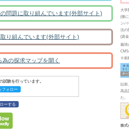
大学
の問題に取り組んでいます(外部サイト)
(後
ンバ
法の
取り組んでいます(外部サイト)
(資
栽培
CM
※前
る為の探求マップを開く
報の試験を行っています。
以前
evをフォロー
高品
た。
フォローする
株式