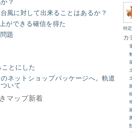
処か？
る台風に対して出来ることはあるか？
向上ができる確信を得た
特
り問題
カ
る
ることにした
スのネットショップパッケージへ。軌道
について
きマップ新着