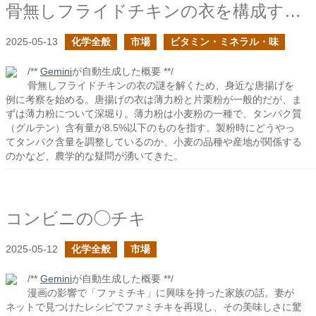
骨無しフライドチキンの衣を構成する薄力粉とは何か？
2025-05-13
化学全般
市場
ビタミン・ミネラル・味
/**
Gemini
が自動生成した概要 **/
骨無しフライドチキンの衣の謎を解くため、身近な唐揚げを
例に考察を始める。唐揚げの衣は薄力粉と片栗粉が一般的だが、ま
ずは薄力粉について深堀り。薄力粉は小麦粉の一種で、タンパク質
（グルテン）含有量が8.5%以下のものを指す。製粉時にどうやっ
てタンパク含量を調整しているのか、小麦の品種や産地が関係する
のかなど、農学的な疑問が湧いてきた。
コンビニの◯チキ
2025-05-12
化学全般
市場
/**
Gemini
が自動生成した概要 **/
漫画の影響で「ファミチキ」に興味を持った家族の話。妻が
ネットで見つけたレシピでファミチキを再現し、その美味しさに驚