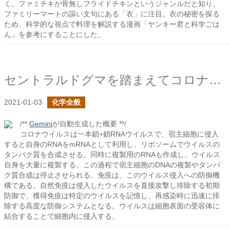
く。ファミチキが骨無しフライドチキンというジャンルだと知り、
ファミリーマートの謳い文句にある「衣」に注目。衣の秘密を探る
ため、科学的な視点で料理を解説する漫画「ヤンキー君と科学ごは
ん」を参考にすることにした。
セントラルドグマを踏まえてコロナウィルスについてを知る
2021-01-03
化学全般
/**
Gemini
が自動生成した概要 **/
コロナウイルスは一本鎖+鎖RNAウイルスで、宿主細胞に侵入
すると自身のRNAをmRNAとして利用し、リボソームでウイルスの
タンパク質を合成させる。同時に複製用のRNAも作成し、ウイルス
自身を大量に複製する。この過程で宿主細胞のDNAの複製やタンパ
ク質合成は停止させられる。免疫は、このウイルス侵入への防御機
構である。自然免疫は侵入したウイルスを直接攻撃し排除する初期
防御で、獲得免疫は特定のウイルスを記憶し、再感染時に迅速に排
除する高度な防御システムとなる。ウイルスは細胞表面の受容体に
結合することで細胞内に侵入する。