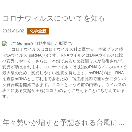
コロナウィルスについてを知る
2021-01-02
化学全般
/**
Gemini
が自動生成した概要 **/
コロナウイルスはコロナウイルス科に属する一本鎖プラス鎖
RNAウイルス(ssRNA(+))です。RNAウイルスはDNAウイルスに比
べ変異しやすく、さらに一本鎖であるため複製ミスが修復されず、
変異が助長されます。コロナウイルスは既知のRNAウイルスの中で
最大級のため、変異しやすい性質を持ちます。ssRNA(+)は、RNA
を直接mRNAとして利用できるため、宿主細胞内で速やかにタンパ
ク質合成を開始できます。コロナという名前の由来は、ウイルスの
表面にある突起が王冠(コロナ)のように見えることにちなんでいま
す。
年々勢いが増すと予想される台風に対して出来ることはあるか？