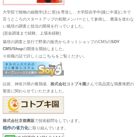
大学院で植物の細胞学(主に形)を専攻し、大学院在学中(後に中退)に今で
言うところのスタートアップの初期メンバーとして参画し、農薬を使わな
い栽培の調査と技法の開発を行っていました。
(資金調達まで経験。上場未経験)
栽培の調査と並行で野菜の販売からネットショップのCMSの
SOY
CMS/Shop
の開発を開始しました。
こちら
※前職の話で詳しくは
をご覧ください。
以前、神奈川県の養鶏場、
株式会社コトブキ園
さんで高品質な鶏糞堆肥の
製造に関わらせていただきました。
株式会社京都農販
で技術顧問をしています。
稲作の省力化
に取り組んでいます。