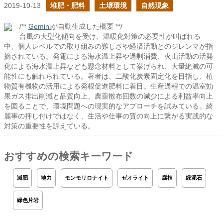
2019-10-13
堆肥・肥料
土壌環境
自然現象
/**
Gemini
が自動生成した概要 **/
台風の大型化傾向を受け、温暖化対策の必要性が叫ばれる
中、個人レベルでの取り組みの難しさや経済活動とのジレンマが指
摘されている。発電による海水温上昇や過剰消費、火山活動の活発
化による海水温上昇なども懸念材料として挙げられ、大量絶滅の可
能性にも触れられている。著者は、二酸化炭素固定化を目指し、植
物質有機物の活用による発根促進肥料に着目。生産過程での温室効
果ガス排出削減と品質向上、農薬散布回数の減少による利益率向上
を図ることで、環境問題への現実的なアプローチを試みている。綺
麗事の押し付けではなく、生活や仕事の質の向上に繋がる実践的な
対策の重要性を訴えている。
おすすめの検索キーワード
減肥
地力
モンモリロナイト
ゼオライト
腐植
緑泥石
緑色片岩