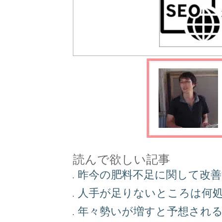
読んで欲しい記事
昨今の肥料不足に関して改
人手が足りないところは何
年々勢いが増すと予想され