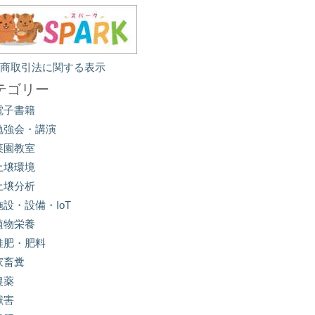
定商取引法に関する表示
テゴリー
電子書籍
勉強会・講演
菜園教室
土壌環境
土壌分析
施設・設備・IoT
植物栄養
堆肥・肥料
家畜糞
農薬
獣害