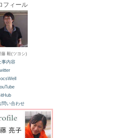
ロフィール
齋藤 毅(ツヨシ)
仕事内容
witter
ocsWell
ouTube
itHub
お問い合わせ