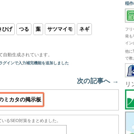
稲作
きひげ
つる
葉
サツマイモ
ネギ
フリ
発も
イン
他に
て自動生成されています。
で教
プラグインで入力補完機能を追加しました
次の記事へ
→
リ
のミカタの掲示板
ているSEO対策をまとめました。