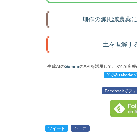
畑作の減肥減農薬に
土を理解す
生成AIの
Gemini
のAPIを活用して、XでAI広
Xで@saitod
Facebookで
ツイート
シェア