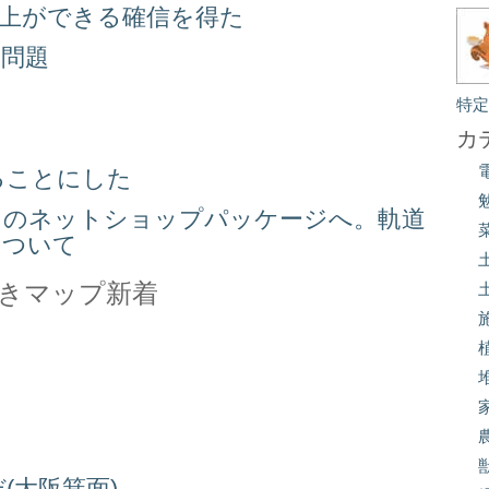
向上ができる確信を得た
り問題
る
特
カ
ることにした
スのネットショップパッケージへ。軌道
について
きマップ新着
(大阪箕面)