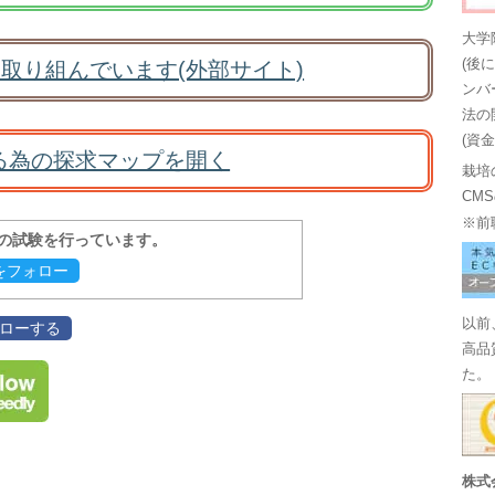
大学
(後
取り組んでいます(外部サイト)
ンバ
法の
(資
る為の探求マップを開く
栽培
CM
※前
報の試験を行っています。
evをフォロー
以前
フォローする
高品
た。
株式