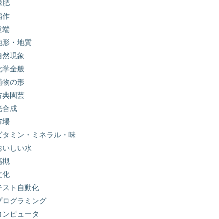
緑肥
稲作
道端
地形・地質
自然現象
化学全般
植物の形
古典園芸
光合成
市場
ビタミン・ミネラル・味
おいしい水
高槻
文化
テスト自動化
プログラミング
コンピュータ