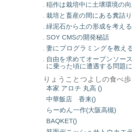
稲作は栽培中に土壌環境の
栽培と畜産の間にある糞詰
緑泥石から土の形成を考え
SOY CMSの開発秘話
妻にプログラミングを教え
自由を求めてオープンソー
に乗った頃に遭遇する問題
りょうことつよしの食べ歩
本家 アロチ 丸高 ()
中華飯店 香来()
らーめん一作(大阪高槻)
BAQKET()
箕面デニッシュサトウカエデ