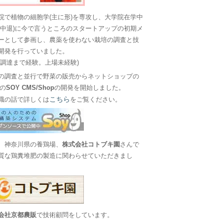
院で植物の細胞学(主に形)を専攻し、大学院在学中
に中退)に今で言うところのスタートアップの初期メ
ーとして参画し、農薬を使わない栽培の調査と技
開発を行っていました。
金調達まで経験。上場未経験)
の調査と並行で野菜の販売からネットショップの
Sの
SOY CMS/Shop
の開発を開始しました。
こちら
職の話で詳しくは
をご覧ください。
、神奈川県の養鶏場、
株式会社コトブキ園
さんで
質な鶏糞堆肥の製造に関わらせていただきまし
会社京都農販
で技術顧問をしています。