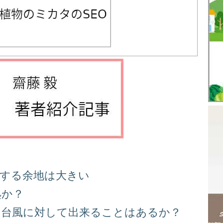
善する余地は大きい
処か？
る台風に対して出来ることはあるか？