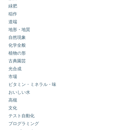
緑肥
稲作
道端
地形・地質
自然現象
化学全般
植物の形
古典園芸
光合成
市場
ビタミン・ミネラル・味
おいしい水
高槻
文化
テスト自動化
プログラミング