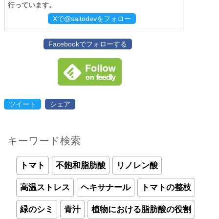
行っています。
Xで@saitodevをフォロー
Facebookでフォローする
ツイート
シェア
キーワード検索
トマト
不飽和脂肪酸
リノレン酸
高温ストレス
ヘキサナール
トマトの整枝
緑のシミ
青汁
植物における脂肪酸の役割