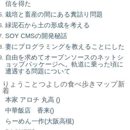
信を得た
栽培と畜産の間にある糞詰り問題
緑泥石から土の形成を考える
SOY CMSの開発秘話
妻にプログラミングを教えることにした
自由を求めてオープンソースのネットシ
ョップパッケージへ。軌道に乗った頃に
遭遇する問題について
りょうことつよしの食べ歩きマップ新
着
本家 アロチ 丸高 ()
中華飯店 香来()
らーめん一作(大阪高槻)