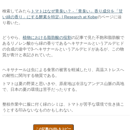
検索してみたら
トマトはなぜ青臭い？ -「青臭い」香り成分を「甘
い緑の香り」にする酵素を特定- | Research at Kobe
のページに辿
り着いた。
どうやら、
植物における脂肪酸の役割
の記事で見た不飽和脂肪酸で
あるリノレン酸から緑の香りであるヘキサナールというアルデヒド
の合成の途中で3-ヘキサナールというアルデヒドがあるが、この物
質が青汁と表記されていた。
ヘキサナールは虫による食害の被害を軽減したり、高温ストレスへ
の耐性に関与する物質である。
トマトは夏の野菜と思いきや、原産地は冷涼なアンデス山脈の高地
で、日本の夏の環境は苦手だったりする。
整枝作業中に服に付く緑のシミは、トマトが苦手な環境で生き抜こ
うとする印みないなものかもしれない。
この記事のURLをコピー