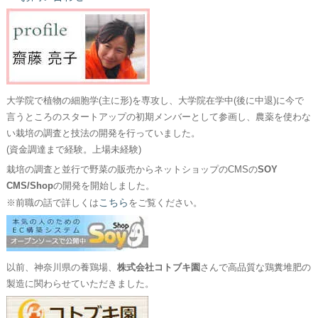
大学院で植物の細胞学(主に形)を専攻し、大学院在学中(後に中退)に今で
言うところのスタートアップの初期メンバーとして参画し、農薬を使わな
い栽培の調査と技法の開発を行っていました。
(資金調達まで経験。上場未経験)
栽培の調査と並行で野菜の販売からネットショップのCMSの
SOY
CMS/Shop
の開発を開始しました。
こちら
※前職の話で詳しくは
をご覧ください。
以前、神奈川県の養鶏場、
株式会社コトブキ園
さんで高品質な鶏糞堆肥の
製造に関わらせていただきました。