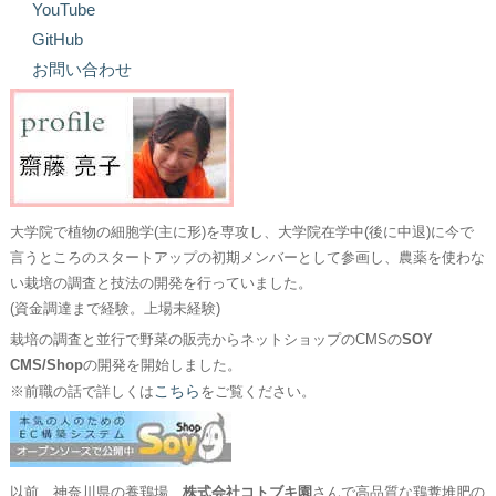
YouTube
GitHub
お問い合わせ
大学院で植物の細胞学(主に形)を専攻し、大学院在学中(後に中退)に今で
言うところのスタートアップの初期メンバーとして参画し、農薬を使わな
い栽培の調査と技法の開発を行っていました。
(資金調達まで経験。上場未経験)
栽培の調査と並行で野菜の販売からネットショップのCMSの
SOY
CMS/Shop
の開発を開始しました。
こちら
※前職の話で詳しくは
をご覧ください。
以前、神奈川県の養鶏場、
株式会社コトブキ園
さんで高品質な鶏糞堆肥の