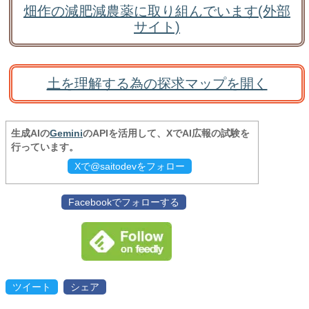
畑作の減肥減農薬に取り組んでいます(外部
サイト)
土を理解する為の探求マップを開く
生成AIの
Gemini
のAPIを活用して、XでAI広報の試験を
行っています。
Xで@saitodevをフォロー
Facebookでフォローする
ツイート
シェア