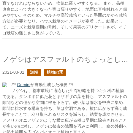
育てなければならないため、病気に罹りやすくなる。 また、品種
改良によって大きくなった実は腐りやすく、地面に直接触れると傷
みやすい。そのため、マルチや高設栽培といった手間のかかる栽培
方法が必要となり、ハウス栽培のイメージが定着した。結果とし
て、ニーズと栽培適期の乖離、そして果実のデリケートさが、イチ
ゴ栽培の難しさに繋がっている。
ノゲシはアスファルトのちょっとした隙間を狙う
2021-03-31
道端
植物の形
/**
Gemini
が自動生成した概要 **/
ノゲシは、都市環境に適応した生存戦略を持つキク科の植物
である。タンポポに似た花とギザギザの葉を持ち、アスファルトの
隙間などの僅かな空間に根を下ろす。硬い葉は雨水を中央に集め、
隙間に排水する構造を持ち、茎は空洞である。横に広がらず高く成
長することで、刈り取られるリスクを減らし、結実を成功させる。
アメリカオニアザミのような横に広がる種は早期に除去されること
が多いのに対し、ノゲシは都市の隙間を巧みに利用し、森の外側へ
と勢力範囲を広げるパイオニア植物と言える。