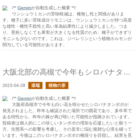
/**
Gemini
が自動生成した概要 **/
ウンシュウミカンの苦味軽減は、種無し性と関係がありま
す。種子に多い苦味成分リモニンは、ウンシュウミカンが持つ高度
な雄性・雌性不稔性と高い単為結果性により減少しました。つま
り、受粉しなくても果実が大きくなる性質のため、種子ができずリ
モニンも少ないのです。これは、ジベレリンという植物ホルモンが
関与している可能性があります。
大阪北部の高槻で今年もシロバナタンポポを見かけた
2023-04-28
道端
植物の形
/**
Gemini
が自動生成した概要 **/
大阪府高槻市で今年も白い花を咲かせたシロバナタンポポが
発見されました。昨年も確認された場所での開花であり、多年草で
ある特性から、昨年の株が再び咲いた可能性が指摘されています。
投稿者は個人的にこの珍しいタンポポの増加を応援したいと願う一
方、生態系への影響を考慮し、その是非に悩む複雑な心境を綴って
います。今後はこのシロバナタンポポの種採りを目指し、結実を見