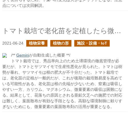
点については次回解説。
トマト栽培で老化苗を定植したら微量要素の課題が付き纏う
2021-06-24
植物栄養
植物の形
施設・設備・IoT
/**
Gemini
が自動生成した概要 **/
トマト栽培では、秀品率向上のため土壌環境の徹底管理が必
要だが、トマトとサツマイモで生産性悪化が見られた。トマトは樹
勢が暴れ、サツマイモは根の肥大が不十分だった。トマト栽培で
は、老化苗の定植が一般的だが、これが後期の栽培難易度を高めて
いる可能性がある。老化苗は根の先端が少ないため、窒素は吸収し
やすい一方、カリウム、マグネシウム、微量要素の吸収は困難にな
る。結果として、花落ちの原因とされる亜鉛欠乏への施肥での対応
は難しく、葉面散布が有効な手段となる。高額な環境制御に頼りす
ぎないためにも、微量要素の葉面散布剤の活用が重要となる。