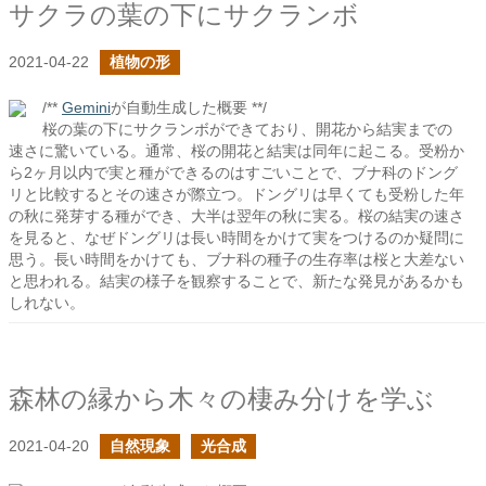
サクラの葉の下にサクランボ
2021-04-22
植物の形
/**
Gemini
が自動生成した概要 **/
桜の葉の下にサクランボができており、開花から結実までの
速さに驚いている。通常、桜の開花と結実は同年に起こる。受粉か
ら2ヶ月以内で実と種ができるのはすごいことで、ブナ科のドング
リと比較するとその速さが際立つ。ドングリは早くても受粉した年
の秋に発芽する種ができ、大半は翌年の秋に実る。桜の結実の速さ
を見ると、なぜドングリは長い時間をかけて実をつけるのか疑問に
思う。長い時間をかけても、ブナ科の種子の生存率は桜と大差ない
と思われる。結実の様子を観察することで、新たな発見があるかも
しれない。
森林の縁から木々の棲み分けを学ぶ
2021-04-20
自然現象
光合成