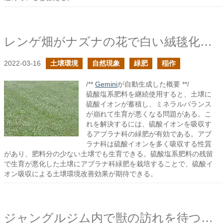
レンゲ畑がナズナの花で白い絨毯化した
2022-03-16
土壌環境
自然現象
緑肥
稲作
/**
Gemini
が自動生成した概要 **/
硫酸塩系肥料を継続使用すると、土壌に
硫酸イオンが蓄積し、ミネラルバランス
が崩れて生育が悪くなる問題がある。こ
れを解決するには、硫酸イオンを吸収す
るアブラナ科の緑肥が有効である。アブ
ラナ科は硫酸イオンを多く吸収する性質
があり、肥料分の少ない土壌でも生育できる。硫酸塩系肥料の残留
で生育が悪化した土壌にアブラナ科緑肥を栽培することで、硫酸イ
オン吸収による土壌環境改善効果が期待できる。
ジャングルジム内で獣の訪れを待つひっつき虫