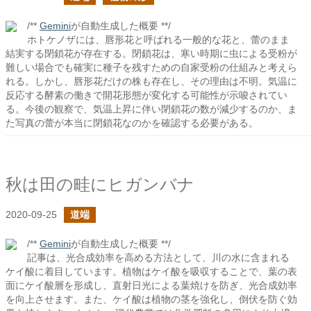
/**
Gemini
が自動生成した概要 **/
ホトケノザには、唇形花と呼ばれる一般的な花と、蕾のまま
結実する閉鎖花が存在する。閉鎖花は、寒い時期に虫による受粉が
難しい場合でも確実に種子を残すための自家受粉の仕組みと考えら
れる。しかし、唇形花だけの株も存在し、その理由は不明。気温に
反応する酵素の働きで開花形態が変化する可能性が示唆されてい
る。今後の観察で、気温上昇に伴い閉鎖花の数が減少するのか、ま
た写真の蕾が本当に閉鎖花なのかを確認する必要がある。
秋は田の畦にヒガンバナ
2020-09-25
道端
/**
Gemini
が自動生成した概要 **/
記事は、光合成効率を高める方法として、川の水に含まれる
ケイ酸に着目しています。植物はケイ酸を吸収することで、葉の表
面にケイ酸層を形成し、直射日光による葉焼けを防ぎ、光合成効率
を向上させます。また、ケイ酸は植物の茎を強化し、倒伏を防ぐ効