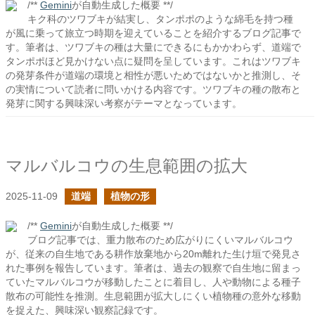
/**
Gemini
が自動生成した概要 **/
キク科のツワブキが結実し、タンポポのような綿毛を持つ種
が風に乗って旅立つ時期を迎えていることを紹介するブログ記事で
す。筆者は、ツワブキの種は大量にできるにもかかわらず、道端で
タンポポほど見かけない点に疑問を呈しています。これはツワブキ
の発芽条件が道端の環境と相性が悪いためではないかと推測し、そ
の実情について読者に問いかける内容です。ツワブキの種の散布と
発芽に関する興味深い考察がテーマとなっています。
マルバルコウの生息範囲の拡大
2025-11-09
道端
植物の形
/**
Gemini
が自動生成した概要 **/
ブログ記事では、重力散布のため広がりにくいマルバルコウ
が、従来の自生地である耕作放棄地から20m離れた生け垣で発見さ
れた事例を報告しています。筆者は、過去の観察で自生地に留まっ
ていたマルバルコウが移動したことに着目し、人や動物による種子
散布の可能性を推測。生息範囲が拡大しにくい植物種の意外な移動
を捉えた、興味深い観察記録です。