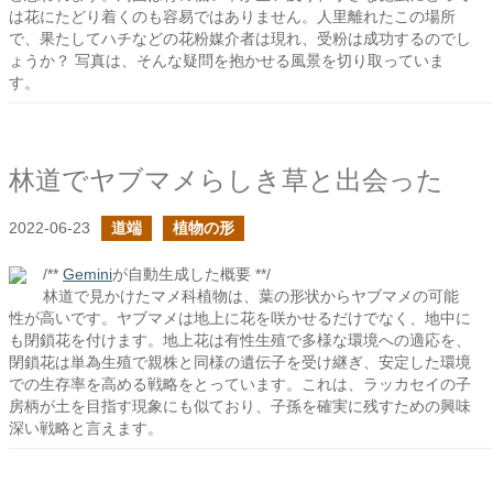
は花にたどり着くのも容易ではありません。人里離れたこの場所
で、果たしてハチなどの花粉媒介者は現れ、受粉は成功するのでし
ょうか？ 写真は、そんな疑問を抱かせる風景を切り取っていま
す。
林道でヤブマメらしき草と出会った
2022-06-23
道端
植物の形
/**
Gemini
が自動生成した概要 **/
林道で見かけたマメ科植物は、葉の形状からヤブマメの可能
性が高いです。ヤブマメは地上に花を咲かせるだけでなく、地中に
も閉鎖花を付けます。地上花は有性生殖で多様な環境への適応を、
閉鎖花は単為生殖で親株と同様の遺伝子を受け継ぎ、安定した環境
での生存率を高める戦略をとっています。これは、ラッカセイの子
房柄が土を目指す現象にも似ており、子孫を確実に残すための興味
深い戦略と言えます。