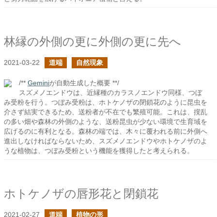
林縁の外側の更に外側の更に先へ
2021-03-22
道端
自然現象
/**
Gemini
が自動生成した概要 **/
スズメノエンドウは、近縁種のカラスノエンドウ同様、つぼ
み受粉を行う。つぼみ受粉は、ホトケノザの閉鎖花のように昆虫を
介さず結実できるため、送粉者が不在でも繁殖可能。これは、撹乱
の多い畑や森林の外側のような、送粉昆虫が少ない環境で生育域を
広げるのに有利となる。森林の端では、木々に覆われる前に外側へ
進出しなければならないため、スズメノエンドウやホトケノザのよ
うな植物は、つぼみ受粉という機能を獲得したと考えられる。
ホトケノザの唇形花と閉鎖花
2021-02-27
道端
植物の形