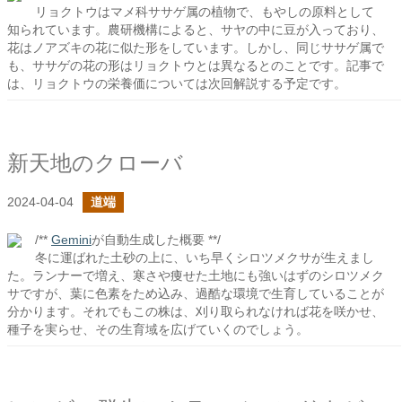
リョクトウはマメ科ササゲ属の植物で、もやしの原料として
知られています。農研機構によると、サヤの中に豆が入っており、
花はノアズキの花に似た形をしています。しかし、同じササゲ属で
も、ササゲの花の形はリョクトウとは異なるとのことです。記事で
は、リョクトウの栄養価については次回解説する予定です。
新天地のクローバ
2024-04-04
道端
/**
Gemini
が自動生成した概要 **/
冬に運ばれた土砂の上に、いち早くシロツメクサが生えまし
た。ランナーで増え、寒さや痩せた土地にも強いはずのシロツメク
サですが、葉に色素をため込み、過酷な環境で生育していることが
分かります。それでもこの株は、刈り取られなければ花を咲かせ、
種子を実らせ、その生育域を広げていくのでしょう。