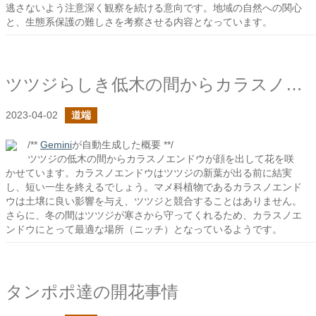
逃さないよう注意深く観察を続ける意向です。地域の自然への関心
と、生態系保護の難しさを考察させる内容となっています。
ツツジらしき低木の間からカラスノエンドウ
2023-04-02
道端
/**
Gemini
が自動生成した概要 **/
ツツジの低木の間からカラスノエンドウが顔を出して花を咲
かせています。カラスノエンドウはツツジの新葉が出る前に結実
し、短い一生を終えるでしょう。マメ科植物であるカラスノエンド
ウは土壌に良い影響を与え、ツツジと競合することはありません。
さらに、冬の間はツツジが寒さから守ってくれるため、カラスノエ
ンドウにとって最適な場所（ニッチ）となっているようです。
タンポポ達の開花事情