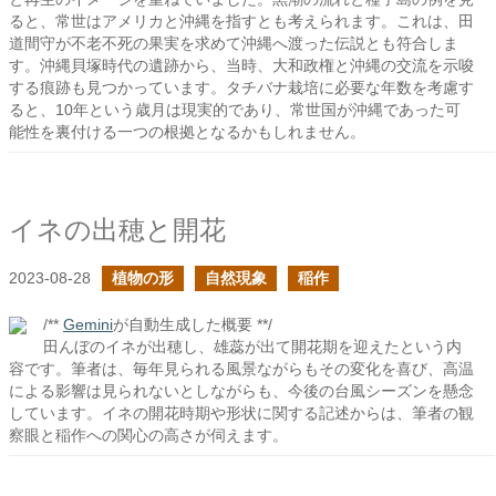
ると、常世はアメリカと沖縄を指すとも考えられます。これは、田
道間守が不老不死の果実を求めて沖縄へ渡った伝説とも符合しま
す。沖縄貝塚時代の遺跡から、当時、大和政権と沖縄の交流を示唆
する痕跡も見つかっています。タチバナ栽培に必要な年数を考慮す
ると、10年という歳月は現実的であり、常世国が沖縄であった可
能性を裏付ける一つの根拠となるかもしれません。
イネの出穂と開花
2023-08-28
植物の形
自然現象
稲作
/**
Gemini
が自動生成した概要 **/
田んぼのイネが出穂し、雄蕊が出て開花期を迎えたという内
容です。筆者は、毎年見られる風景ながらもその変化を喜び、高温
による影響は見られないとしながらも、今後の台風シーズンを懸念
しています。イネの開花時期や形状に関する記述からは、筆者の観
察眼と稲作への関心の高さが伺えます。