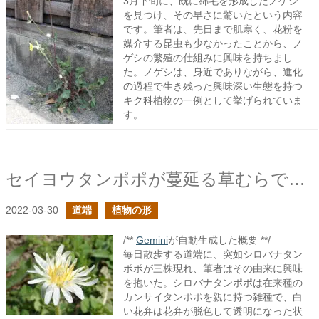
3月下旬に、既に綿毛を形成したノゲシ
を見つけ、その早さに驚いたという内容
です。筆者は、先日まで肌寒く、花粉を
媒介する昆虫も少なかったことから、ノ
ゲシの繁殖の仕組みに興味を持ちまし
た。ノゲシは、身近でありながら、進化
の過程で生き残った興味深い生態を持つ
キク科植物の一例として挙げられていま
す。
セイヨウタンポポが蔓延る草むらでシロバナタンポポを見かけた
2022-03-30
道端
植物の形
/**
Gemini
が自動生成した概要 **/
毎日散歩する道端に、突如シロバナタン
ポポが三株現れ、筆者はその由来に興味
を抱いた。シロバナタンポポは在来種の
カンサイタンポポを親に持つ雑種で、白
い花弁は花弁が脱色して透明になった状