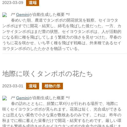
2023-03-09
道端
/**
Gemini
が自動生成した概要 **/
春めいた朝、農道でタンポポの開花状況を観察。セイヨウタ
ンポポはすでに開花・結実し、綿毛を飛ばした後だった。一方、カ
ンサイタンポポはまだ蕾の状態。セイヨウタンポポは、人が活動的
になる前に種を飛ばしてしまう繁殖力の強さを見せつけた。早春の
うちに花を咲かせ、いち早く種を飛ばす戦略は、外来種であるセイ
ヨウタンポポのしたたかさを物語っている。
地際に咲くタンポポの花たち
2023-03-01
道端
植物の形
/**
Gemini
が自動生成した概要 **/
春の訪れとともに、頻繁に草刈りが行われる場所で、地際に
咲くセイヨウタンポポが見られます。花茎は短く、光合成ができる
とは思えない紫色で小さな葉が数枚あるのみです。これは、昨年の
秋までに根に蓄えた栄養だけで開花・結実するためです。厳しい環
境でも繁殖を成功させるセイヨウタンポポの生命力の強さを感じま