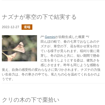
ナズナが寒空の下で結実する
2022-12-27
道端
/**
Gemini
が自動生成した概要 **/
田んぼの畦で、春の七草でおなじみのナ
ズナが、寒空の下、花を咲かせ実を付け
ている様子が見られます。稲刈り後に発
芽し、冬の訪れと共に、短い期間で懸命
に生を全うしようとする姿は、健気さを
感じさせます。昨年も同じような感動を
覚え、自身の感受性の変わらなさに気づかされます。ナズナの力強
い生命力は、冬の寒さの中でも、私たちの心を温めてくれるかのよ
うです。
クリの木の下で栗拾い