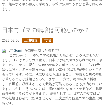
す。越冬する草が蓄える栄養を、栽培に活用できればと夢が膨らみ
ます。
日本でゴマの栽培は可能なのか？
2023-02-08
土壌環境
市場
/**
Gemini
が自動生成した概要 **/
この記事は、日本でゴマの栽培が可能かどうかを考察してい
ます。ゴマはアフリカ原産で、日本では縄文時代から利用されてき
ました。しかし、現在では99%が輸入に頼っています。 ゴマは干
ばつに強く、多雨を嫌うため、日本の気候では栽培が難しいと考え
られています。特に、秋に収穫期を迎えること、梅雨と台風の時期
が重なることが課題となっています。 一方で、梅雨時期に播種
し、台風前に収穫することで栽培が可能であることも指摘されてい
ます。しかし、そのためには土壌の物理性を向上させるなど、栽培
条件を整える必要があります。 結論としては、日本の気候ではゴ
マの栽培は容易ではありませんが、工夫次第で国産ゴマの生産は可
能です。