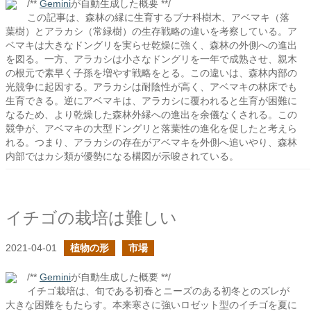
/**
Gemini
が自動生成した概要 **/
この記事は、森林の縁に生育するブナ科樹木、アベマキ（落
葉樹）とアラカシ（常緑樹）の生存戦略の違いを考察している。ア
ベマキは大きなドングリを実らせ乾燥に強く、森林の外側への進出
を図る。一方、アラカシは小さなドングリを一年で成熟させ、親木
の根元で素早く子孫を増やす戦略をとる。この違いは、森林内部の
光競争に起因する。アラカシは耐陰性が高く、アベマキの林床でも
生育できる。逆にアベマキは、アラカシに覆われると生育が困難に
なるため、より乾燥した森林外縁への進出を余儀なくされる。この
競争が、アベマキの大型ドングリと落葉性の進化を促したと考えら
れる。つまり、アラカシの存在がアベマキを外側へ追いやり、森林
内部ではカシ類が優勢になる構図が示唆されている。
イチゴの栽培は難しい
2021-04-01
植物の形
市場
/**
Gemini
が自動生成した概要 **/
イチゴ栽培は、旬である初春とニーズのある初冬とのズレが
大きな困難をもたらす。本来寒さに強いロゼット型のイチゴを夏に