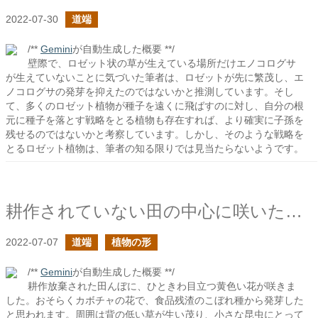
2022-07-30
道端
/**
Gemini
が自動生成した概要 **/
壁際で、ロゼット状の草が生えている場所だけエノコログサ
が生えていないことに気づいた筆者は、ロゼットが先に繁茂し、エ
ノコログサの発芽を抑えたのではないかと推測しています。そし
て、多くのロゼット植物が種子を遠くに飛ばすのに対し、自分の根
元に種子を落とす戦略をとる植物も存在すれば、より確実に子孫を
残せるのではないかと考察しています。しかし、そのような戦略を
とるロゼット植物は、筆者の知る限りでは見当たらないようです。
耕作されていない田の中心に咲いた大きな花
2022-07-07
道端
植物の形
/**
Gemini
が自動生成した概要 **/
耕作放棄された田んぼに、ひときわ目立つ黄色い花が咲きま
した。おそらくカボチャの花で、食品残渣のこぼれ種から発芽した
と思われます。周囲は背の低い草が生い茂り、小さな昆虫にとって