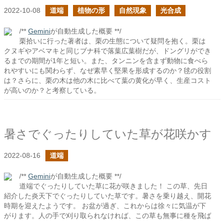
2022-10-08
道端
植物の形
自然現象
光合成
/**
Gemini
が自動生成した概要 **/
栗拾いに行った著者は、栗の生態について疑問を抱く。栗は
クヌギやアベマキと同じブナ科で落葉広葉樹だが、ドングリができ
るまでの期間が1年と短い。また、タンニンを含まず動物に食べら
れやすいにも関わらず、なぜ素早く堅果を形成するのか？毬の役割
は？さらに、栗の木は他の木に比べて葉の黄化が早く、生産コスト
が高いのか？と考察している。
暑さでぐったりしていた草が花咲かす
2022-08-16
道端
/**
Gemini
が自動生成した概要 **/
道端でぐったりしていた草に花が咲きました！ この草、先日
紹介した炎天下でぐったりしていた草です。暑さを乗り越え、開花
時期を迎えたようです。 お盆が過ぎ、これからは徐々に気温が下
がります。人の手で刈り取られなければ、この草も無事に種を飛ば