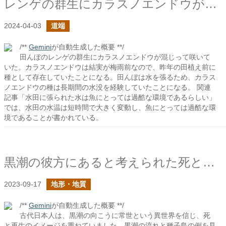
レンゲの群生にカラスノエンドウが混じってた
2024-04-03
道端
/**
Gemini
が自動生成した概要 **/
田んぼのレンゲの群生にカラスノエンドウが混じって咲いて
いた。カラスノエンドウは結実が梅雨前なので、昨年の田植え前に
種として存在していたことになる。田んぼは水を張るため、カラス
ノエンドウの種は長期間の水没を経験していたことになる。 関連
記事「水田に張られた水は魚にとっては過酷な環境であるらしい」
では、水田の水温は短時間で大きく変動し、魚にとっては過酷な環
境であることが書かれている。
黒潮の彼方にあると考えられた死と再生の異郷「常世」
2023-09-17
地形・地質
/**
Gemini
が自動生成した概要 **/
古代日本人は、黒潮の向こうに常世という異世界を信じ、死
と再生のイメージを重ねていました。黒潮の流れと種子島の例を見