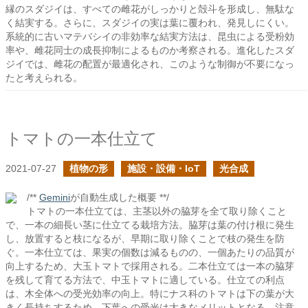
縁のスダジイは、すべての雌花がしっかりと殻斗を形成し、無駄な
く結実する。さらに、スダジイの実は葉に覆われ、発見しにくい。
系統的に古いマテバシイの非効率な結実方法は、昆虫による受粉効
率や、雌花同士の成長抑制によるものか考察される。進化したスダ
ジイでは、雌花の配置が最適化され、このような制御が不要になっ
たと考えられる。
トマトの一本仕立て
2021-07-27
植物の形
施設・設備・IoT
光合成
/**
Gemini
が自動生成した概要 **/
トマトの一本仕立ては、主茎以外の脇芽を全て取り除くこと
で、一本の細長い茎に仕立てる栽培方法。脇芽は葉の付け根に発生
し、放置すると枝になるが、早期に取り除くことで枝の発生を防
ぐ。一本仕立ては、果実の個数は減るものの、一個あたりの品質が
向上するため、大玉トマトで採用される。二本仕立ては一本の脇芽
を残して育てる方法で、中玉トマトに適している。仕立ての利点
は、木全体への受光効率の向上。特にナス科のトマトは下の葉が大
きく長持ちするため、下葉への受光は大きなメリットとなる。注意