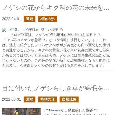
ノゲシの花からキク科の花の未来を思う
2022-04-01
道端
植物の形
/**
Gemini
が自動生成した概要 **/
ブログ記事は、ノゲシの綿毛形成が早い理由を探る中で、
「白い花のノゲシが急増中」という情報に注目しています。これ
は、過去に紹介したシロバナタンポポが黄色から白へ変化した事例
と共通することから、キク科の黄色い花が白い花弁に変化する傾向
があるのではないかと筆者は考察。ノゲシには単為生殖の話題が見
当たらないものの、この色の変化が新たな環境指標となる可能性に
も言及し、今後白いノゲシの観察を続ける意向を示しています。
目に付いたノゲシらしき草が綿毛を形成していた
2022-03-31
道端
植物の形
自然現象
/**
Gemini
が自動生成した概要 **/