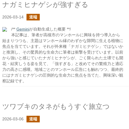
ナガミヒナゲシが強すぎる
2026-03-14
道端
/**
Gemini
が自動生成した概要 **/
本記事は、筆者が高槻市のマンホールに興味を持つ導入から
始まりつつも、主題はマンホール縁のわずかな隙間に生える植物に
焦点を当てています。それが外来種「ナガミヒナゲシ」ではないか
と推測し、その驚異的な生命力に筆者は衝撃を受けています。以前
から強いと感じていたナガミヒナゲシが、ごく限られた土壌でも開
花・結実しうる姿を見て、「強すぎる」と改めてその繁殖力と適応
力の高さに感嘆。地域ごとのマンホール広告にも触れつつ、最終的
にはナガミヒナゲシの圧倒的な生命力に焦点を当てた、興味深い観
察記録です。
ツワブキのタネがもうすぐ旅立つ
2026-03-06
道端