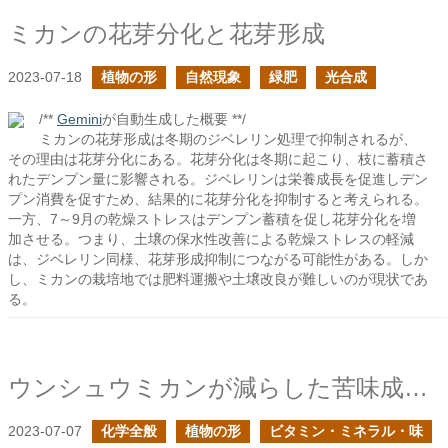
ミカンの花芽分化と花芽形成
2023-07-18
植物の形
自然現象
緑肥
光合成
/**
Gemini
が自動生成した概要 **/
ミカンの花芽形成は冬期のジベレリン処理で抑制されるが、
その理由は花芽分化にある。花芽分化は冬期に起こり、枝に蓄積さ
れたデンプン量に影響される。ジベレリンは栄養成長を促進しデン
プン消費を促すため、結果的に花芽分化を抑制すると考えられる。
一方、7～9月の乾燥ストレスはデンプン蓄積を促し花芽分化を増
加させる。つまり、土壌の保水性改善による乾燥ストレスの軽減
は、ジベレリン同様、花芽形成抑制につながる可能性がある。しか
し、ミカンの栽培地では肥料運搬や土壌改良が難しいのが現状であ
る。
ウンシュウミカンが減らした苦味成分は何か？
2023-07-07
化学全般
植物の形
ビタミン・ミネラル・味