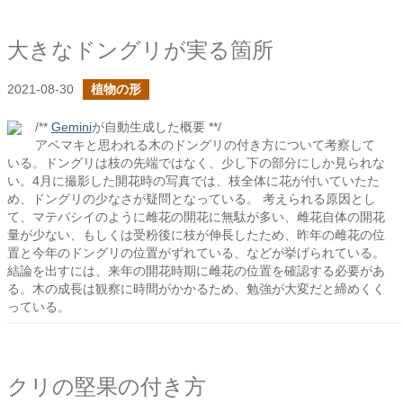
大きなドングリが実る箇所
2021-08-30
植物の形
/**
Gemini
が自動生成した概要 **/
アベマキと思われる木のドングリの付き方について考察して
いる。ドングリは枝の先端ではなく、少し下の部分にしか見られな
い。4月に撮影した開花時の写真では、枝全体に花が付いていたた
め、ドングリの少なさが疑問となっている。 考えられる原因とし
て、マテバシイのように雌花の開花に無駄が多い、雌花自体の開花
量が少ない、もしくは受粉後に枝が伸長したため、昨年の雌花の位
置と今年のドングリの位置がずれている、などが挙げられている。
結論を出すには、来年の開花時期に雌花の位置を確認する必要があ
る。木の成長は観察に時間がかかるため、勉強が大変だと締めくく
っている。
クリの堅果の付き方