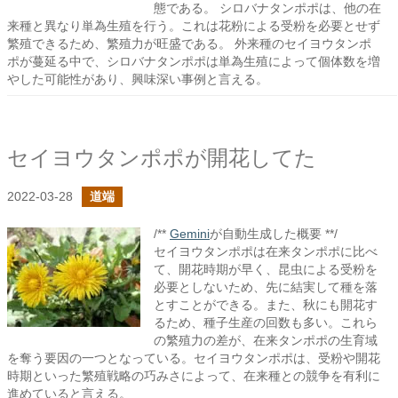
態である。 シロバナタンポポは、他の在
来種と異なり単為生殖を行う。これは花粉による受粉を必要とせず
繁殖できるため、繁殖力が旺盛である。 外来種のセイヨウタンポ
ポが蔓延る中で、シロバナタンポポは単為生殖によって個体数を増
やした可能性があり、興味深い事例と言える。
セイヨウタンポポが開花してた
2022-03-28
道端
/**
Gemini
が自動生成した概要 **/
セイヨウタンポポは在来タンポポに比べ
て、開花時期が早く、昆虫による受粉を
必要としないため、先に結実して種を落
とすことができる。また、秋にも開花す
るため、種子生産の回数も多い。これら
の繁殖力の差が、在来タンポポの生育域
を奪う要因の一つとなっている。セイヨウタンポポは、受粉や開花
時期といった繁殖戦略の巧みさによって、在来種との競争を有利に
進めていると言える。