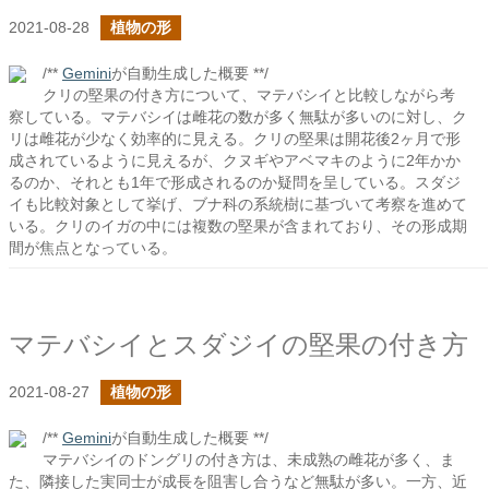
2021-08-28
植物の形
/**
Gemini
が自動生成した概要 **/
クリの堅果の付き方について、マテバシイと比較しながら考
察している。マテバシイは雌花の数が多く無駄が多いのに対し、ク
リは雌花が少なく効率的に見える。クリの堅果は開花後2ヶ月で形
成されているように見えるが、クヌギやアベマキのように2年かか
るのか、それとも1年で形成されるのか疑問を呈している。スダジ
イも比較対象として挙げ、ブナ科の系統樹に基づいて考察を進めて
いる。クリのイガの中には複数の堅果が含まれており、その形成期
間が焦点となっている。
マテバシイとスダジイの堅果の付き方
2021-08-27
植物の形
/**
Gemini
が自動生成した概要 **/
マテバシイのドングリの付き方は、未成熟の雌花が多く、ま
た、隣接した実同士が成長を阻害し合うなど無駄が多い。一方、近