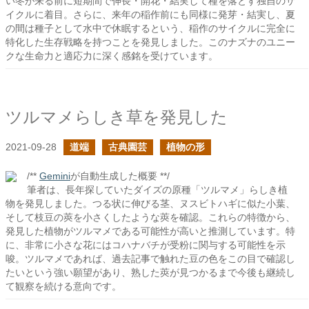
い冬が来る前に短期間で伸長・開花・結実して種を落とす独自のサ
イクルに着目。さらに、来年の稲作前にも同様に発芽・結実し、夏
の間は種子として水中で休眠するという、稲作のサイクルに完全に
特化した生存戦略を持つことを発見しました。このナズナのユニー
クな生命力と適応力に深く感銘を受けています。
ツルマメらしき草を発見した
2021-09-28
道端
古典園芸
植物の形
/**
Gemini
が自動生成した概要 **/
筆者は、長年探していたダイズの原種「ツルマメ」らしき植
物を発見しました。つる状に伸びる茎、ヌスビトハギに似た小葉、
そして枝豆の莢を小さくしたような莢を確認。これらの特徴から、
発見した植物がツルマメである可能性が高いと推測しています。特
に、非常に小さな花にはコハナバチが受粉に関与する可能性を示
唆。ツルマメであれば、過去記事で触れた豆の色をこの目で確認し
たいという強い願望があり、熟した莢が見つかるまで今後も継続し
て観察を続ける意向です。