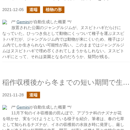
2021-12-05
道端
植物の形
/**
Gemini
が自動生成した概要 **/
放置された公園のジャングルジムが、ヌスビトハギだらけに
なっていた。ひっつき虫として動物にくっついて種子を運ぶヌスビ
トハギだが、ジャングルジム内では動物が来にくいため、種子はジ
ム内でしか生きられない可能性が高い。このままではジャングルジ
ムはヌスビトハギで埋め尽くされてしまうかもしれない。ヌスビト
ハギにとって、それは楽園となるのだろうか、疑問が残る。
稲作収穫後から冬までの短い期間で生を全うするナズナ
2021-11-28
道端
/**
Gemini
が自動生成した概要 **/
11月下旬のイネ収穫後の田んぼで、アブラナ科のナズナが花
を咲かせ、実をつけようとしている様子を紹介。筆者は、春の七草
として知られるナズナが、イネの収穫前の水抜き時に発芽し、厳し