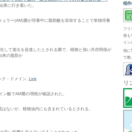
稲作
結果に行き着いた。
ュラー(AM)菌が培養中に脂肪酸を添加することで単独培養
フリ
発も
イン
共生して進出を促進したとされる菌で、植物と強い共存関係が
他に
由来の脂肪か
で教
リック・ドメイン,
Link
リ
トレイン酸でAM菌の増殖が確認された。
載はないが、植物油内にも含まれているとされる。