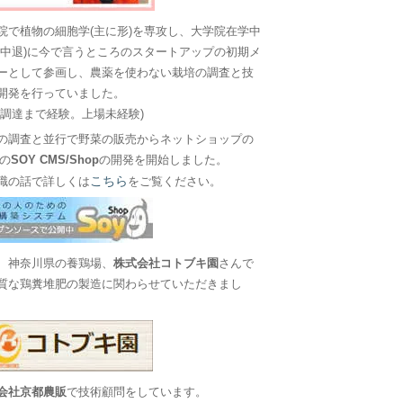
院で植物の細胞学(主に形)を専攻し、大学院在学中
に中退)に今で言うところのスタートアップの初期メ
ーとして参画し、農薬を使わない栽培の調査と技
開発を行っていました。
金調達まで経験。上場未経験)
の調査と並行で野菜の販売からネットショップの
Sの
SOY CMS/Shop
の開発を開始しました。
こちら
職の話で詳しくは
をご覧ください。
、神奈川県の養鶏場、
株式会社コトブキ園
さんで
質な鶏糞堆肥の製造に関わらせていただきまし
会社京都農販
で技術顧問をしています。