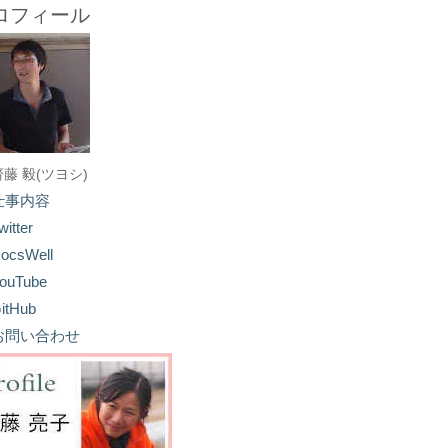
ロフィール
齋藤 毅(ツヨシ)
仕事内容
witter
ocsWell
ouTube
itHub
お問い合わせ