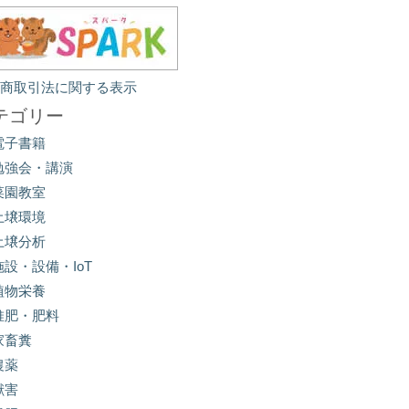
定商取引法に関する表示
テゴリー
電子書籍
勉強会・講演
菜園教室
土壌環境
土壌分析
施設・設備・IoT
植物栄養
堆肥・肥料
家畜糞
農薬
獣害