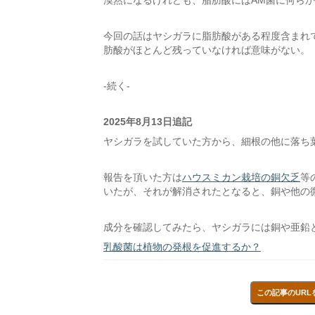
漠然になるけれども、脂肪酸にはAM菌に何ら
今回の話はヤシガラに脂肪酸がある程度含まれ
肪酸がほとんど残っていなければ意味がない。
-続く-
2025年8月13日追記
ヤシガラを試していた方から、細根の他に落ち
報告を頂いた方は
ハウスミカン栽培の銅欠乏
等
いたが、それが解消されたとなると、銅や他の
成分を確認してみたら、ヤシガラには銅や亜鉛
乳酸菌は植物の発根を促進するか？
この記事のURL