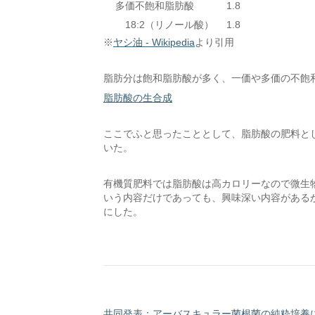
多価不飽和脂肪酸
1.8
18:2（リノール酸）
1.8
※
ヤシ油 - Wikipedia
より引用
脂肪分は飽和脂肪酸が多く、一価や多価の不飽
脂肪酸の生合成
ここでふと思ったこととして、脂肪酸の肥料と
いた。
有機質肥料では脂肪酸は高カロリーなので微生
いう内容だけであっても、興味深い内容がある
にした。
共同発表：アーバスキュラー菌根菌の純粋培養に