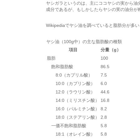
ヤシガラというのは、主にココヤシの実から油
成分であるが、もしかしたらヤシの実の油分が
Wikipediaでヤシ油を調べていると脂肪分が
ヤシ油（100g中）の主な脂肪酸の種類
項目
分量（g）
脂肪
100
飽和脂肪酸
86.5
8:0（カプリル酸）
7.5
10:0（カプリン酸）
6.0
12:0（ラウリン酸）
44.6
14:0（ミリスチン酸）
16.8
16:0（パルミチン酸）
8.2
18:0（ステアリン酸）
2.8
一価不飽和脂肪酸
5.8
18:1（オレイン酸）
5.8