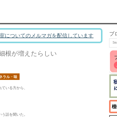
ブ
室についてのメルマガを配信しています
細根が増えたらしい
ネラル・味
れている方から、
植
いう話を聞いた。