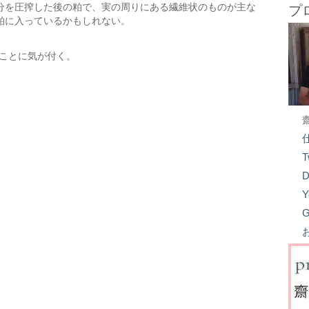
分を圧搾した後の粕で、実の周りにある繊維状のものが主な
プ
粕に入っているかもしれない。
多いことに気が付く。
T
D
Y
G