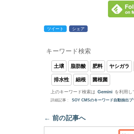
ツイート
シェア
キーワード検索
土壌
脂肪酸
肥料
ヤシガラ
排水性
細根
菌根菌
上のキーワード検索は
Gemini
を利用し
詳細記事 :
SOY CMSのキーワード自動抽出
←
前の記事へ