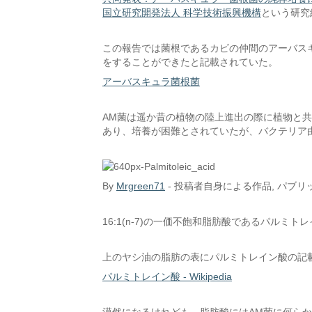
国立研究開発法人 科学技術振興機構
という研究
この報告では菌根であるカビの仲間のアーバスキ
をすることができたと記載されていた。
アーバスキュラ菌根菌
AM菌は遥か昔の植物の陸上進出の際に植物と
あり、培養が困難とされていたが、バクテリア
By
Mrgreen71
-
投稿者自身による作品
, パブ
16:1(n-7)の一価不飽和脂肪酸であるパルミ
上のヤシ油の脂肪の表にパルミトレイン酸の記
パルミトレイン酸 - Wikipedia