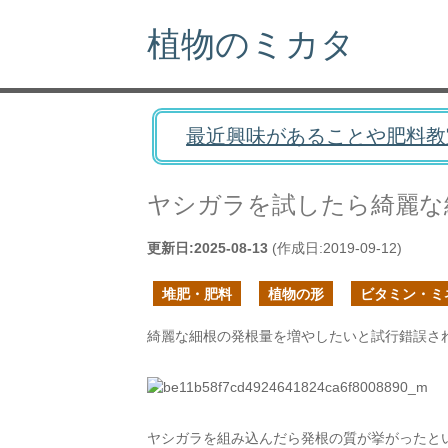
植物のミカタ
最近興味があることや肥料教
ヤシガラを試したら綺麗な
更新日:
2025-08-13
(作成日:
2019-09-12
)
堆肥・肥料
植物の形
ビタミン・ミ
綺麗な細根の発根量を増やしたいと試行錯誤さ
ヤシガラを組み込んだら発根の質が挙がったと