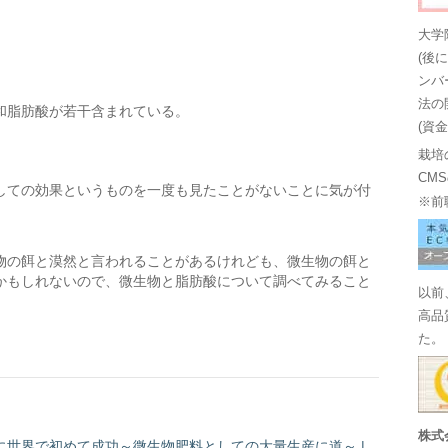
大学
(後
ンバ
法の
和脂肪酸が若干含まれている。
(資
栽培
CM
しての効果というものを一度も見たことがないことに気が付
※前
物の餌と漠然と言われることがあるけれども、微生物の餌と
かもしれないので、微生物と脂肪酸について調べてみること
以前
高品
た。
株式
世界で初めて成功～微生物肥料としての大量生産に道～ |