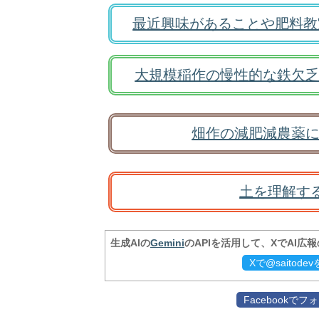
最近興味があることや肥料教
大規模稲作の慢性的な鉄欠乏
畑作の減肥減農薬に
土を理解す
生成AIの
Gemini
のAPIを活用して、XでAI広
Xで@saitod
Facebookで