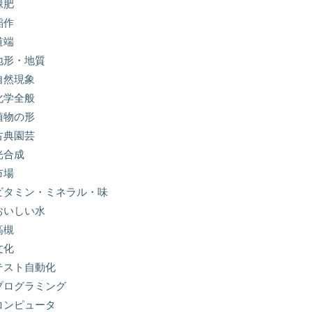
緑肥
稲作
道端
地形・地質
自然現象
化学全般
植物の形
古典園芸
光合成
市場
ビタミン・ミネラル・味
おいしい水
高槻
文化
テスト自動化
プログラミング
コンピュータ