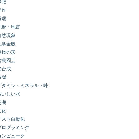
緑肥
稲作
道端
地形・地質
自然現象
化学全般
植物の形
古典園芸
光合成
市場
ビタミン・ミネラル・味
おいしい水
高槻
文化
テスト自動化
プログラミング
コンピュータ