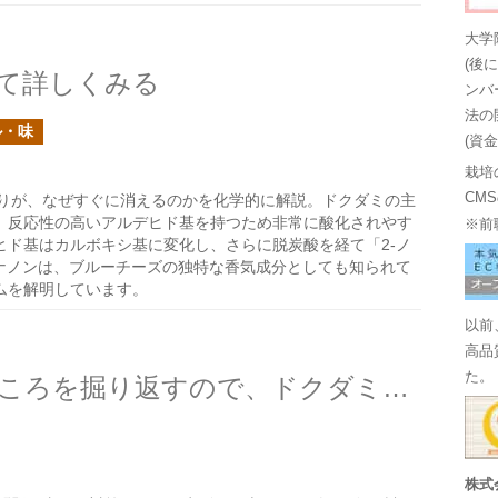
大学
(後
て詳しくみる
ンバ
法の
ル・味
(資
栽培
CM
りが、なぜすぐに消えるのかを化学的に解説。ドクダミの主
、反応性の高いアルデヒド基を持つため非常に酸化されやす
※前
ヒド基はカルボキシ基に変化し、さらに脱炭酸を経て「2-ノ
ノナノンは、ブルーチーズの独特な香気成分としても知られて
ムを解明しています。
以前
高品
た。
イタチが生ゴミを埋めたところを掘り返すので、ドクダミの臭いでどうにか出来ないか
株式