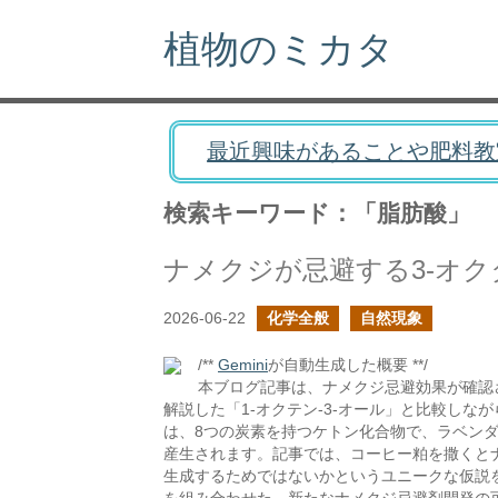
植物のミカタ
最近興味があることや肥料教
検索キーワード：「脂肪酸」
ナメクジが忌避する3-オク
2026-06-22
化学全般
自然現象
/**
Gemini
が自動生成した概要 **/
本ブログ記事は、ナメクジ忌避効果が確認
解説した「1-オクテン-3-オール」と比較しな
は、8つの炭素を持つケトン化合物で、ラベン
産生されます。記事では、コーヒー粕を撒くと
生成するためではないかというユニークな仮説