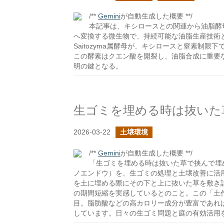
/**
Gemini
が自動生成した概要 **/
本記事は、キシロースとの関連から油脂酵
へ変換する微生物で、持続可能な油脂生産技術
Saitozyma属酵母が、キシロースと窒素制
この酵素はクエン酸を開裂し、油脂合成に重要
明の鍵となる。
生ゴミを埋める時は抜いた
2026-03-22
土壌環境
/**
Gemini
が自動生成した概要 **/
「生ゴミを埋める時は抜いた草で挟んで埋
ノエンドウ）を、生ゴミの処理と土壌改善に活
を土に埋める際にその下と上に抜いた草を敷き
の期間短縮を実感しているとのこと。この「土
目。脂肪酸などの高カロリー成分が豊富であれ
しています。日々の生ゴミ問題と庭の有効活用