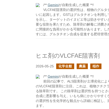
/**
Gemini
が自動生成した概要 **/
VLCFAE阻害剤の選択性は、植物のグルタ
いに起因します。GSTはグルタチオンを利用
を示し、ターゲットのイヌビエ等は効きやすい
要な役割を果たすため、除草剤の解毒に消費さ
に間接的な負荷がかかる可能性があります。し
すには、グルタチオン合成を促進する肥培管理
ヒエ剤のVLCFAE阻害剤
2026-05-25
化学全般
農薬
稲作
/**
Gemini
が自動生成した概要 **/
前回の記事で、ALS阻害剤が土壌劣化に
のVLCFAE阻害剤に注目。これは、植物クチ
る除草剤です。 この除草剤は選択性を持つと
合成に悪影響を与え、いもち病にかかりやすくなる
の選択性を生化学的な観点から詳細に検証し、
ます。