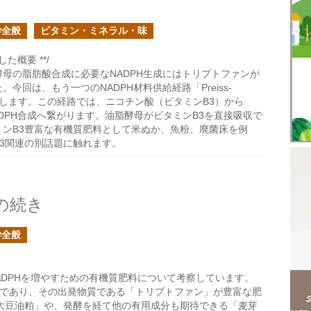
学全般
ビタミン・ミネラル・味
た概要 **/
母の脂肪酸合成に必要なNADPH生成にはトリプトファンが
今回は、もう一つのNADPH材料供給経路「Preiss-
を紹介します。この経路では、ニコチン酸（ビタミンB3）から
ADPH合成へ繋がります。油脂酵母がビタミンB3を直接吸収で
ミンB3豊富な有機質肥料として米ぬか、魚粉、廃菌床を例
3関連の別話題に触れます。
の続き
学全般
ADPHを増やすための有機質肥料について考察しています。
鍵であり、その出発物質である「トリプトファン」が豊富な肥
大豆油粕」や、発酵を経て他の有用成分も期待できる「麦芽