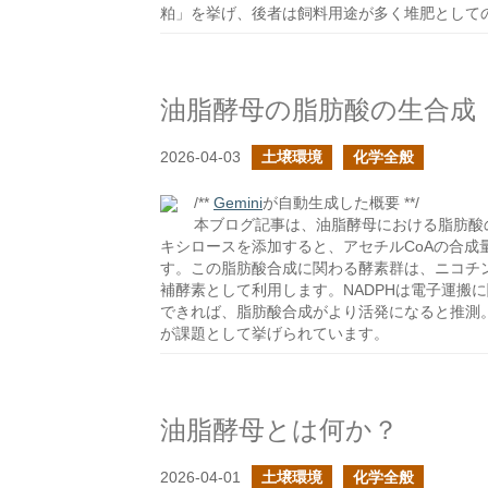
粕」を挙げ、後者は飼料用途が多く堆肥として
油脂酵母の脂肪酸の生合成
2026-04-03
土壌環境
化学全般
/**
Gemini
が自動生成した概要 **/
本ブログ記事は、油脂酵母における脂肪酸
キシロースを添加すると、アセチルCoAの合
す。この脂肪酸合成に関わる酵素群は、ニコチン
補酵素として利用します。NADPHは電子運搬
できれば、脂肪酸合成がより活発になると推測。
が課題として挙げられています。
油脂酵母とは何か？
2026-04-01
土壌環境
化学全般