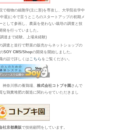
院で植物の細胞学(主に形)を専攻し、大学院在学中
に中退)に今で言うところのスタートアップの初期メ
ーとして参画し、農薬を使わない栽培の調査と技
開発を行っていました。
金調達まで経験。上場未経験)
の調査と並行で野菜の販売からネットショップの
Sの
SOY CMS/Shop
の開発を開始しました。
こちら
職の話で詳しくは
をご覧ください。
、神奈川県の養鶏場、
株式会社コトブキ園
さんで
質な鶏糞堆肥の製造に関わらせていただきまし
会社京都農販
で技術顧問をしています。