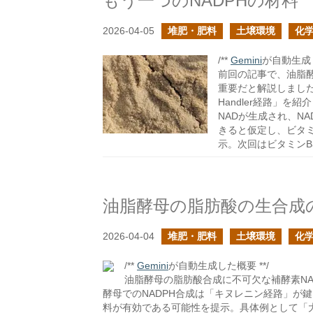
もう一つのNADPHの材料
2026-04-05
堆肥・肥料
土壌環境
化
/**
Gemini
が自動生成し
前回の記事で、油脂酵
重要だと解説しました。
Handler経路」
NADが生成され、N
きると仮定し、ビタ
示。次回はビタミンB
油脂酵母の脂肪酸の生合成
2026-04-04
堆肥・肥料
土壌環境
化
/**
Gemini
が自動生成した概要 **/
油脂酵母の脂肪酸合成に不可欠な補酵素N
酵母でのNADPH合成は「キヌレニン経路」が
料が有効である可能性を提示。具体例として「