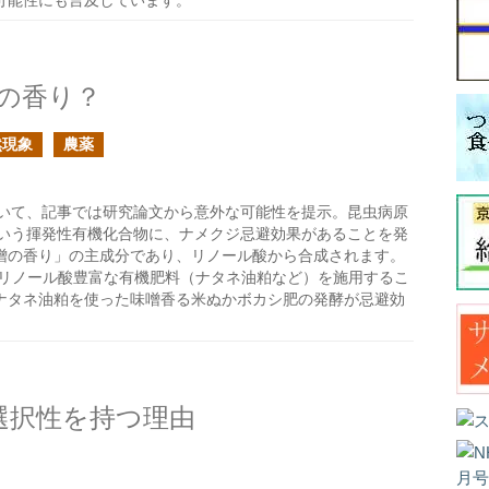
可能性にも言及しています。
の香り？
然現象
農薬
いて、記事では研究論文から意外な可能性を提示。昆虫病原
」という揮発性有機化合物に、ナメクジ忌避効果があることを発
噌の香り」の主成分であり、リノール酸から合成されます。
、リノール酸豊富な有機肥料（ナタネ油粕など）を施用するこ
ナタネ油粕を使った味噌香る米ぬかボカシ肥の発酵が忌避効
が選択性を持つ理由