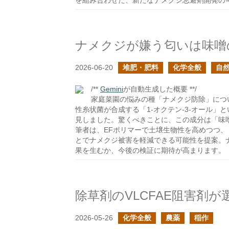
を組み合わせた、新たなナメクジ忌避剤開発の
ナメクジが嫌う匂いは味噌
2026-06-20
堆肥・肥料
化学全般
自
/**
Gemini
が自動生成した概要 **/
家庭菜園の悩みの種「ナメクジ防除」につ
性糸状菌が合成する「1-オクテン-3-オール
見しました。驚くべきことに、この成分は「味
筆者は、EFポリマーで土壌生物性を高めつつ
とでナメクジ被害を軽減できる可能性を提案。
果を生むか、今後の検証に期待が高まります。
除草剤のVLCFAE阻害剤
2026-05-26
化学全般
農薬
稲作