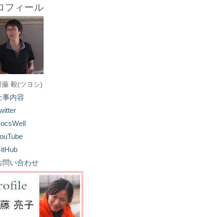
ロフィール
齋藤 毅(ツヨシ)
仕事内容
witter
ocsWell
ouTube
itHub
お問い合わせ