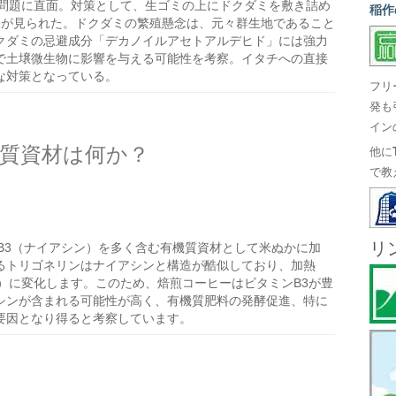
問題に直面。対策として、生ゴミの上にドクダミを敷き詰め
稲作
果が見られた。ドクダミの繁殖懸念は、元々群生地であること
クダミの忌避成分「デカノイルアセトアルデヒド」には強力
で土壌微生物に影響を与える可能性を考察。イタチへの直接
な対策となっている。
フリ
発も
イン
機質資材は何か？
他に
で教
リ
B3（ナイアシン）を多く含む有機質資材として米ぬかに加
るトリゴネリンはナイアシンと構造が酷似しており、加熱
）に変化します。このため、焙煎コーヒーはビタミンB3が豊
シンが含まれる可能性が高く、有機質肥料の発酵促進、特に
要因となり得ると考察しています。