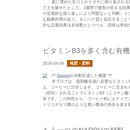
庭に埋めた生ゴミがイタチに掘り返される
て土を被せたところ、1週間で被害が収まる効
や定期的な掘り返しにより問題ないと判断。ド
な殺菌作用があり、タンパク質と反応すること
的な忌避効果は未知数としつつも、現状は有効
ビタミンB3を多く含む有
2026-04-06
堆肥・肥料
/**
Gemini
が自動生成した概要 **/
本ブログは、脂肪酸合成に必要なビタミン
え、コーヒーに注目します。コーヒーに含まれ
（焙煎）されることでビタミンB3（ニコチン酸
富です。この特性から、コーヒー粕にもナイア
トリコデルマ菌のような青い菌糸の発生を促す