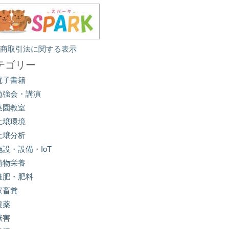
定商取引法に関する表示
テゴリー
電子書籍
勉強会・講演
菜園教室
土壌環境
土壌分析
施設・設備・IoT
植物栄養
堆肥・肥料
家畜糞
農薬
獣害