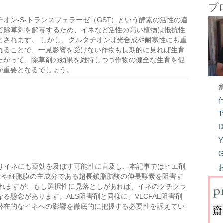
プ
チオン-S-トランスフェラーゼ（GST）という酵素の活性の違
して除草剤を解毒するため、イネなど活性の高い植物は抵抗性
とされます。 しかし、グルタチオンは光合成や耐寒性にも重
れることで、一見影響を受けない作物も長期的に見れば生育
たがって、除草剤の効果を維持しつつ作物の健全な生育を促
が重要となるでしょう。
T
D
Y
G
よりイネにも薬効を及ぼす可能性に言及し、本記事ではヒエ剤
クラや細胞膜の主成分である超長鎖脂肪酸の伸長酵素を阻害す
されますが、もし選択性に見落としがあれば、イネのクチクラ
懸念があります。ALS阻害剤と同様に、VLCFAE阻害剤
潜在的なイネへの影響を徹底的に把握する必要性を訴えてい