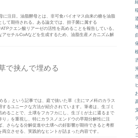
母に注目。油脂酵母とは、非可食バイオマス由来の糖を油脂
として期待される。ある論文では、担子菌に属する
限下でATPクエン酸リアーゼの活性を高めることを報告している。
なアセチルCoAなどを生成するため、油脂生産メカニズム解
草で挟んで埋める
める」という記事では、庭で抜いた草（主にマメ科のカラス
用するユニークな方法が紹介されています。筆者は、生ゴミ
詰めることで、土壌をフカフカにし、生ゴミが土に還るまで
作り」を重視し、特にカラスノエンドウの早期分解性に注
ば、さらなる分解促進や土壌への好影響が期待できると考察
を両立させる、実践的なヒントが詰まった内容です。