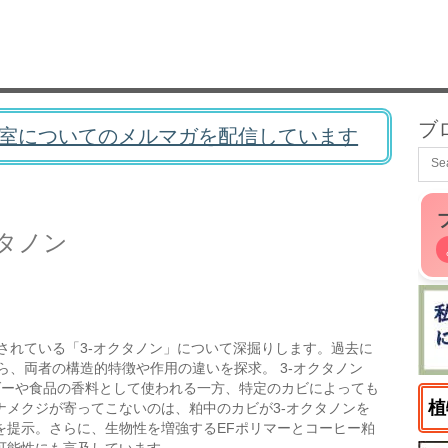
ブ
室についてのメルマガを配信しています
タノン
されている「3-オクタノン」について深掘りします。過去に
がら、両者の構造的特徴や作用の違いを探求。 3-オクタノン
ダーや食品の香料として使われる一方、特定のカビによっても
植
ナメクジが寄ってこないのは、粕中のカビが3-オクタノンを
を提示。さらに、生物性を増強するEFポリマーとコーヒー粕