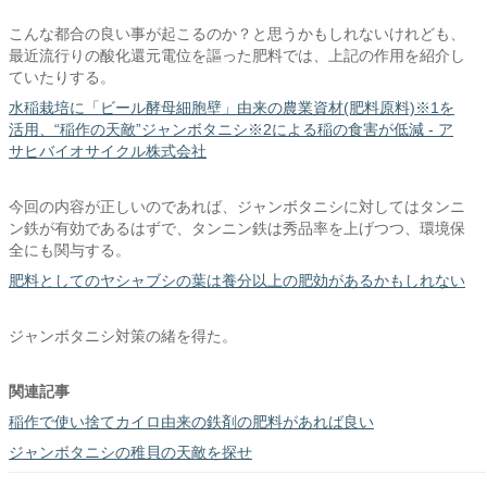
こんな都合の良い事が起こるのか？と思うかもしれないけれども、
最近流行りの酸化還元電位を謳った肥料では、上記の作用を紹介し
ていたりする。
水稲栽培に「ビール酵母細胞壁」由来の農業資材(肥料原料)※1を
活用、“稲作の天敵”ジャンボタニシ※2による稲の食害が低減 - ア
サヒバイオサイクル株式会社
今回の内容が正しいのであれば、ジャンボタニシに対してはタンニ
ン鉄が有効であるはずで、タンニン鉄は秀品率を上げつつ、環境保
全にも関与する。
肥料としてのヤシャブシの葉は養分以上の肥効があるかもしれない
ジャンボタニシ対策の緒を得た。
関連記事
稲作で使い捨てカイロ由来の鉄剤の肥料があれば良い
ジャンボタニシの稚貝の天敵を探せ