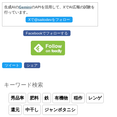
生成AIの
Gemini
のAPIを活用して、XでAI広報の試験を
行っています。
Xで@saitodevをフォロー
Facebookでフォローする
ツイート
シェア
キーワード検索
秀品率
肥料
鉄
有機物
稲作
レンゲ
還元
中干し
ジャンボタニシ