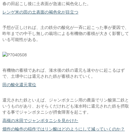
春の田起こし後に土表面が急速に褐色化した。
レンゲ米の田の土表面の褐色化が目立つ
予想が正しければ、土の鉄分の酸化が一斉に起こった事が要因で、
昨年までの中干し無しの栽培による有機物の蓄積が大きく影響して
いる可能性がある。
有機物の蓄積であれば、潅水後の鉄の還元も速やかに起こるはず
で、土壌中には還元された鉄が蓄積されていく。
田の酸化還元電位
還元された鉄といえば、ジャンボタニシ用の農薬でリン酸第二鉄と
いうものがあり、おそらくだけれども潅水時に還元された鉄を摂取
する事でジャンボタニシが摂食障害を起こす。
高槻の水田でジャンボタニシを見かけた
畑作の輪作の稲作ではリン酸はどのようにして減っていくのか？