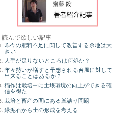
読んで欲しい記事
昨今の肥料不足に関して改善する余地は大
きい
人手が足りないところは何処か？
年々勢いが増すと予想される台風に対して
出来ることはあるか？
稲作は栽培中に土壌環境の向上ができる確
信を得た
栽培と畜産の間にある糞詰り問題
緑泥石から土の形成を考える