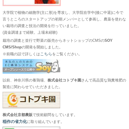
大学院で植物の細胞学(主に形)を専攻し、大学院在学中(後に中退)に今で
言うところのスタートアップの初期メンバーとして参画し、農薬を使わな
い栽培の調査と技法の開発を行っていました。
(資金調達まで経験。上場未経験)
栽培の調査と並行で野菜の販売からネットショップのCMSの
SOY
CMS/Shop
の開発を開始しました。
こちら
※前職の話で詳しくは
をご覧ください。
以前、神奈川県の養鶏場、
株式会社コトブキ園
さんで高品質な鶏糞堆肥の
製造に関わらせていただきました。
株式会社京都農販
で技術顧問をしています。
稲作の省力化
に取り組んでいます。