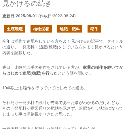
見かけるの続き
更新日:
2025-08-01
(作成日:
2022-08-24
)
土壌環境
植物栄養
堆肥・肥料
稲作
今年は稲作で追肥をしている方をよく見かける
の記事で、タイトル
の通り、一発肥料 + 追肥(穂肥)をしている方をよく見かけるという
内容を記載した。
先日、比較的若手の稲作をされている方が、
家業の稲作を継いでか
らはじめて追肥(穂肥)を行った
という話を聞いた。
10年以上も稲作を行っていてはじめての追肥。
それだけ一発肥料の設計が秀逸であった事がわかるのだけれども、
その一発肥料が意図通りの肥効を示さず、追肥を行う状況になって
しまった事は深刻視すべきだと思った。
一発肥料は穂肥も加味した設計になっているからだ。