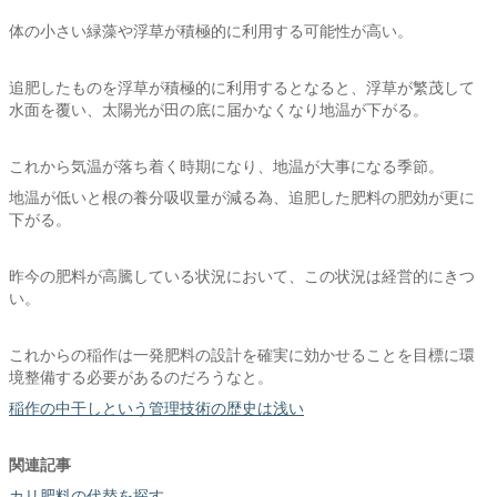
体の小さい緑藻や浮草が積極的に利用する可能性が高い。
追肥したものを浮草が積極的に利用するとなると、浮草が繁茂して
水面を覆い、太陽光が田の底に届かなくなり地温が下がる。
これから気温が落ち着く時期になり、地温が大事になる季節。
地温が低いと根の養分吸収量が減る為、追肥した肥料の肥効が更に
下がる。
昨今の肥料が高騰している状況において、この状況は経営的にきつ
い。
これからの稲作は一発肥料の設計を確実に効かせることを目標に環
境整備する必要があるのだろうなと。
稲作の中干しという管理技術の歴史は浅い
関連記事
カリ肥料の代替を探す