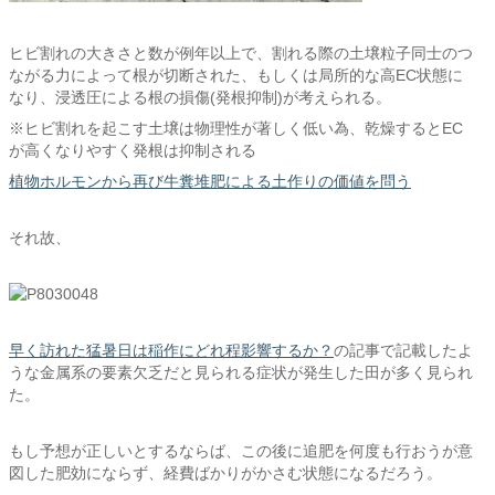
ヒビ割れの大きさと数が例年以上で、割れる際の土壌粒子同士のつ
ながる力によって根が切断された、もしくは局所的な高EC状態に
なり、浸透圧による根の損傷(発根抑制)が考えられる。
※ヒビ割れを起こす土壌は物理性が著しく低い為、乾燥するとEC
が高くなりやすく発根は抑制される
植物ホルモンから再び牛糞堆肥による土作りの価値を問う
それ故、
早く訪れた猛暑日は稲作にどれ程影響するか？
の記事で記載したよ
うな金属系の要素欠乏だと見られる症状が発生した田が多く見られ
た。
もし予想が正しいとするならば、この後に追肥を何度も行おうが意
図した肥効にならず、経費ばかりがかさむ状態になるだろう。