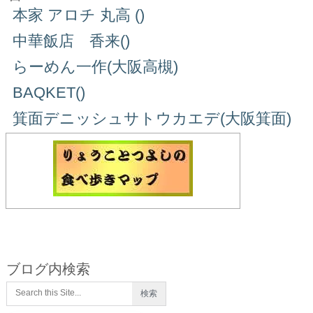
本家 アロチ 丸高 ()
中華飯店 香来()
らーめん一作(大阪高槻)
BAQKET()
箕面デニッシュサトウカエデ(大阪箕面)
ブログ内検索