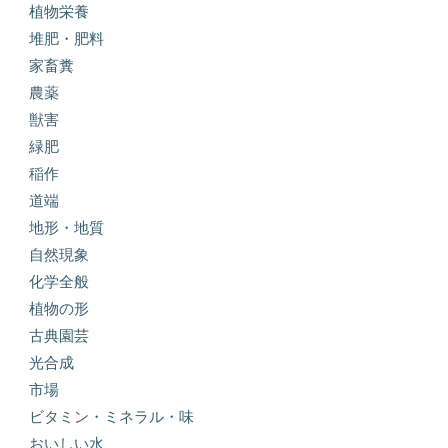
植物栄養
堆肥・肥料
家畜糞
農薬
獣害
緑肥
稲作
道端
地形・地質
自然現象
化学全般
植物の形
古典園芸
光合成
市場
ビタミン・ミネラル・味
おいしい水