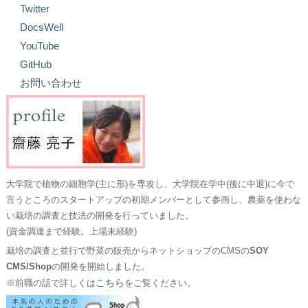
Twitter
DocsWell
YouTube
GitHub
お問い合わせ
大学院で植物の細胞学(主に形)を専攻し、大学院在学中(後に中退)に今で
言うところのスタートアップの初期メンバーとして参画し、農薬を使わな
い栽培の調査と技法の開発を行っていました。
(資金調達まで経験。上場未経験)
栽培の調査と並行で野菜の販売からネットショップのCMSの
SOY
CMS/Shop
の開発を開始しました。
こちら
※前職の話で詳しくは
をご覧ください。