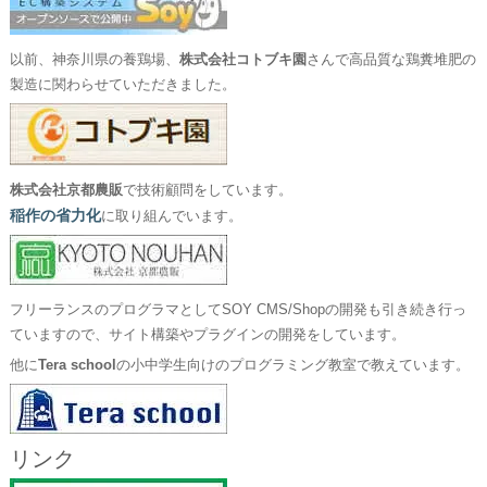
以前、神奈川県の養鶏場、
株式会社コトブキ園
さんで高品質な鶏糞堆肥の
製造に関わらせていただきました。
株式会社京都農販
で技術顧問をしています。
稲作の省力化
に取り組んでいます。
フリーランスのプログラマとしてSOY CMS/Shopの開発も引き続き行っ
ていますので、サイト構築やプラグインの開発をしています。
他に
Tera school
の小中学生向けのプログラミング教室で教えています。
リンク