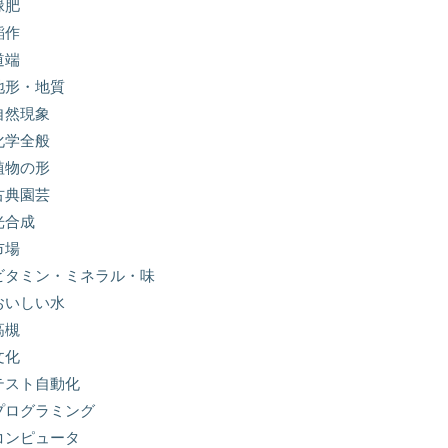
緑肥
稲作
道端
地形・地質
自然現象
化学全般
植物の形
古典園芸
光合成
市場
ビタミン・ミネラル・味
おいしい水
高槻
文化
テスト自動化
プログラミング
コンピュータ