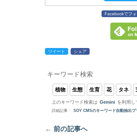
Facebookで
ツイート
シェア
キーワード検索
植物
生態
生育
花
タネ
上のキーワード検索は
Gemini
を利用し
詳細記事 :
SOY CMSのキーワード自動抽出
←
前の記事へ