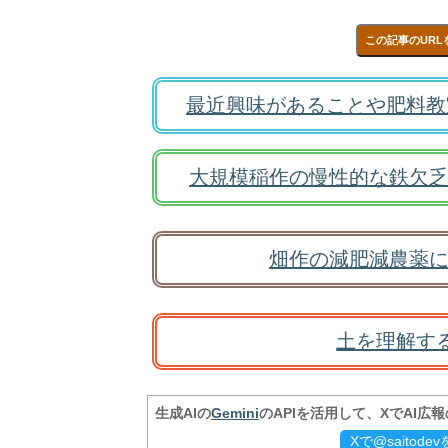
この記事のURL
最近興味があることや肥料教
大規模稲作の慢性的な鉄欠乏
畑作の減肥減農薬に
土を理解す
生成AIの
Gemini
のAPIを活用して、XでAI広
Xで@saitod