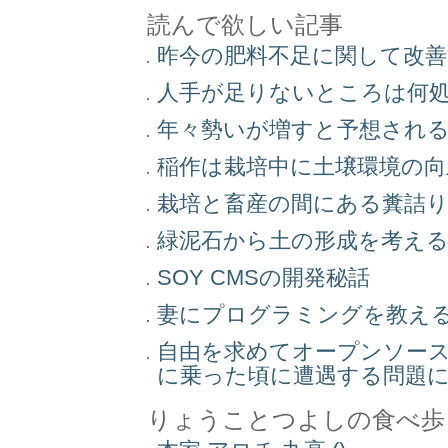
読んで欲しい記事
昨今の肥料不足に関して改
人手が足りないところは何
年々勢いが増すと予想され
稲作は栽培中に土壌環境の
栽培と畜産の間にある糞詰
緑泥石から土の形成を考え
SOY CMSの開発秘話
妻にプログラミングを教え
自由を求めてオープンソー
に乗った頃に遭遇する問題
りょうことつよしの食べ歩