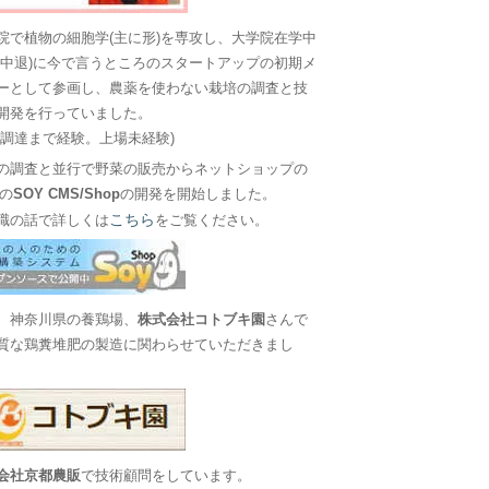
院で植物の細胞学(主に形)を専攻し、大学院在学中
に中退)に今で言うところのスタートアップの初期メ
ーとして参画し、農薬を使わない栽培の調査と技
開発を行っていました。
金調達まで経験。上場未経験)
の調査と並行で野菜の販売からネットショップの
Sの
SOY CMS/Shop
の開発を開始しました。
こちら
職の話で詳しくは
をご覧ください。
、神奈川県の養鶏場、
株式会社コトブキ園
さんで
質な鶏糞堆肥の製造に関わらせていただきまし
会社京都農販
で技術顧問をしています。