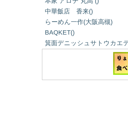
本家 アロチ 丸高 ()
中華飯店 香来()
らーめん一作(大阪高槻)
BAQKET()
箕面デニッシュサトウカエデ