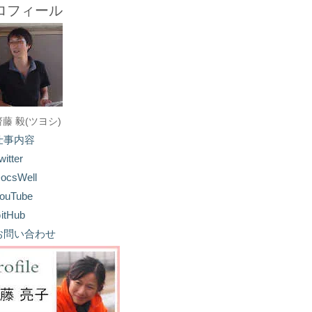
ロフィール
齋藤 毅(ツヨシ)
仕事内容
witter
ocsWell
ouTube
itHub
お問い合わせ