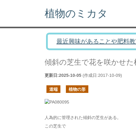
植物のミカタ
最近興味があることや肥料教
傾斜の芝生で花を咲かせた
更新日:
2025-10-05
(作成日:
2017-10-09
)
道端
植物の形
人為的に管理された傾斜の芝生がある。
この芝生で