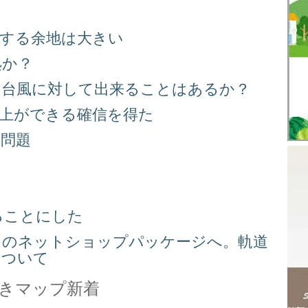
善する余地は大きい
処か？
る台風に対して出来ることはあるか？
向上ができる確信を得た
り問題
る
ることにした
スのネットショップパッケージへ。軌道
について
きマップ新着