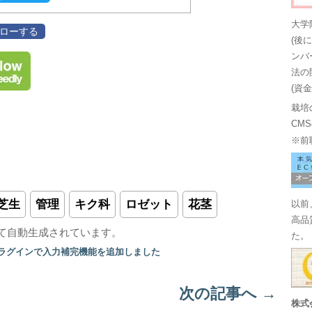
大学
フォローする
(後
ンバ
法の
(資
栽培
CM
※前
芝生
管理
キク科
ロゼット
花茎
以前
高品
て自動生成されています。
た。
プラグインで入力補完機能を追加しました
次の記事へ
→
株式