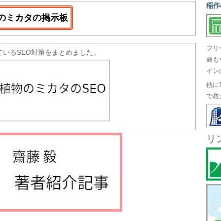
稲作
のミカタの掲示板
フリ
ているSEO対策をまとめました。
発も
イン
他に
で教
リ