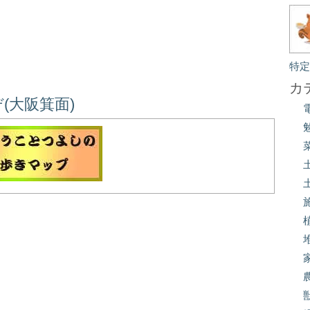
特
カ
(大阪箕面)