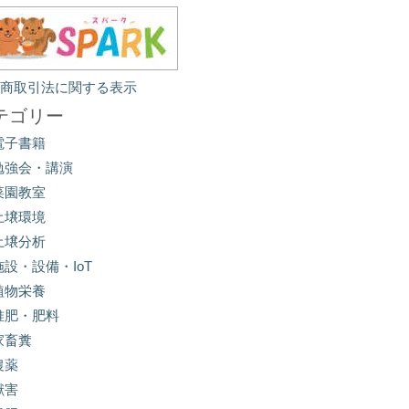
定商取引法に関する表示
テゴリー
電子書籍
勉強会・講演
菜園教室
土壌環境
土壌分析
施設・設備・IoT
植物栄養
堆肥・肥料
家畜糞
農薬
獣害