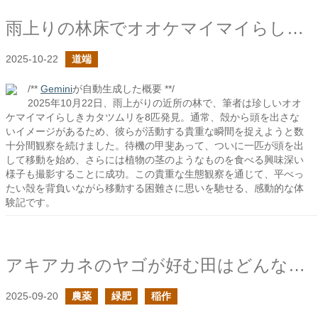
雨上りの林床でオオケマイマイらしき貝と出会った
2025-10-22
道端
/**
Gemini
が自動生成した概要 **/
2025年10月22日、雨上がりの近所の林で、筆者は珍しいオオ
ケマイマイらしきカタツムリを8匹発見。通常、殻から頭を出さな
いイメージがあるため、彼らが活動する貴重な瞬間を捉えようと数
十分間観察を続けました。待機の甲斐あって、ついに一匹が頭を出
して移動を始め、さらには植物の茎のようなものを食べる興味深い
様子も撮影することに成功。この貴重な生態観察を通じて、平べっ
たい殻を背負いながら移動する困難さに思いを馳せる、感動的な体
験記です。
アキアカネのヤゴが好む田はどんなところ？
2025-09-20
農薬
緑肥
稲作