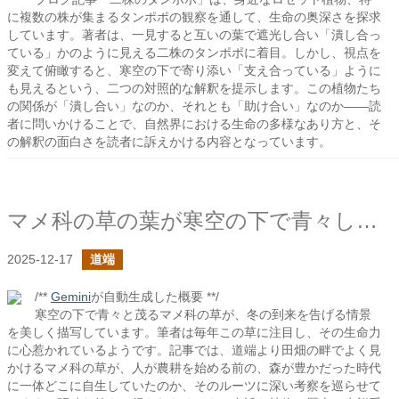
に複数の株が集まるタンポポの観察を通して、生命の奥深さを探求
しています。著者は、一見すると互いの葉で遮光し合い「潰し合っ
ている」かのように見える二株のタンポポに着目。しかし、視点を
変えて俯瞰すると、寒空の下で寄り添い「支え合っている」ように
も見えるという、二つの対照的な解釈を提示します。この植物たち
の関係が「潰し合い」なのか、それとも「助け合い」なのか――読
者に問いかけることで、自然界における生命の多様なあり方と、そ
の解釈の面白さを読者に訴えかける内容となっています。
マメ科の草の葉が寒空の下で青々しくて素敵
2025-12-17
道端
/**
Gemini
が自動生成した概要 **/
寒空の下で青々と茂るマメ科の草が、冬の到来を告げる情景
を美しく描写しています。筆者は毎年この草に注目し、その生命力
に心惹かれているようです。記事では、道端より田畑の畔でよく見
かけるマメ科の草が、人が農耕を始める前の、森が豊かだった時代
に一体どこに自生していたのか、そのルーツに深い考察を巡らせて