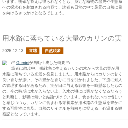
います。明確な答えは得られなくとも、身近な植物の歴史や生態系
への探求心を刺激される内容で、読者も日常の中で足元の自然に目
を向けるきっかけとなるでしょう。
用水路に落ちている大量のカリンの実
2025-12-13
道端
自然現象
/**
Gemini
が自動生成した概要 **/
筆者は散歩中、傾斜地に生えるカリンの木から大量の実が用
水路に落ちている光景を発見しました。用水路からはカリンの甘く
良い香りが漂い、その豊かな香りに目を引かれました。下流に知人
の管理する田があるため、実が田に与える影響を一時懸念したもの
の、今の時期は水が入らない上、入水の頃には実がなくなるだろう
と判断し、影響は無いと結論づけています。食されないのは惜しい
と感じつつも、カリンに含まれる栄養素が用水路の生態系を豊かに
する可能性に言及。自然のサイクルを前向きに捉える、心温まる観
察記となっています。