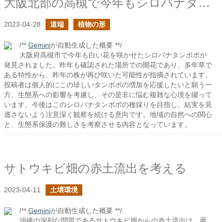
大阪北部の高槻で今年もシロバナタンポポを見かけた
2023-04-28
道端
植物の形
/**
Gemini
が自動生成した概要 **/
大阪府高槻市で今年も白い花を咲かせたシロバナタンポポが
発見されました。昨年も確認された場所での開花であり、多年草で
ある特性から、昨年の株が再び咲いた可能性が指摘されています。
投稿者は個人的にこの珍しいタンポポの増加を応援したいと願う一
方、生態系への影響を考慮し、その是非に悩む複雑な心境を綴って
います。今後はこのシロバナタンポポの種採りを目指し、結実を見
逃さないよう注意深く観察を続ける意向です。地域の自然への関心
と、生態系保護の難しさを考察させる内容となっています。
サトウキビ畑の赤土流出を考える
2023-04-11
土壌環境
/**
Gemini
が自動生成した概要 **/
沖縄の深刻な問題であるサトウキビ畑からの赤土流出は、亜