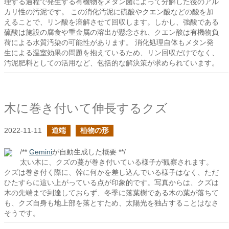
理する過程で発生する有機物をメタン菌によって分解した後のアル
カリ性の汚泥です。 この消化汚泥に硫酸やクエン酸などの酸を加
えることで、リン酸を溶解させて回収します。しかし、強酸である
硫酸は施設の腐食や重金属の溶出が懸念され、クエン酸は有機物負
荷による水質汚染の可能性があります。 消化処理自体もメタン発
生による温室効果の問題を抱えているため、リン回収だけでなく、
汚泥肥料としての活用など、包括的な解決策が求められています。
木に巻き付いて伸長するクズ
2022-11-11
道端
植物の形
/**
Gemini
が自動生成した概要 **/
太い木に、クズの蔓が巻き付いている様子が観察されます。
クズは巻き付く際に、幹に何かを差し込んでいる様子はなく、ただ
ひたすらに這い上がっている点が印象的です。写真からは、クズは
木の先端まで到達しておらず、冬季に落葉樹である木の葉が落ちて
も、クズ自身も地上部を落とすため、太陽光を独占することはなさ
そうです。