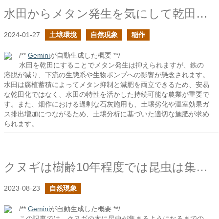
水田からメタン発生を気にして乾田にすることは良い手なのだろうか？
2024-01-27
土壌環境
自然現象
稲作
/**
Gemini
が自動生成した概要 **/
水田を乾田にすることでメタン発生は抑えられますが、鉄の
溶脱が減り、下流の生態系や生物ポンプへの影響が懸念されます。
水田は腐植蓄積によってメタン抑制と減肥を両立できるため、安易
な乾田化ではなく、水田の特性を活かした持続可能な農業が重要で
す。また、畑作における過剰な石灰施用も、土壌劣化や温室効果ガ
ス排出増加につながるため、土壌分析に基づいた適切な施肥が求め
られます。
クヌギは樹齢10年程度では昆虫は集まらないらしい
2023-08-23
自然現象
/**
Gemini
が自動生成した概要 **/
この記事では、クヌギの木に昆虫が集まるようになるまでの