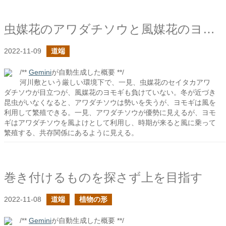
虫媒花のアワダチソウと風媒花のヨモギ
2022-11-09
道端
/**
Gemini
が自動生成した概要 **/
河川敷という厳しい環境下で、一見、虫媒花のセイタカアワ
ダチソウが目立つが、風媒花のヨモギも負けていない。冬が近づき
昆虫がいなくなると、アワダチソウは勢いを失うが、ヨモギは風を
利用して繁殖できる。一見、アワダチソウが優勢に見えるが、ヨモ
ギはアワダチソウを風よけとして利用し、時期が来ると風に乗って
繁殖する、共存関係にあるように見える。
巻き付けるものを探さず上を目指す
2022-11-08
道端
植物の形
/**
Gemini
が自動生成した概要 **/