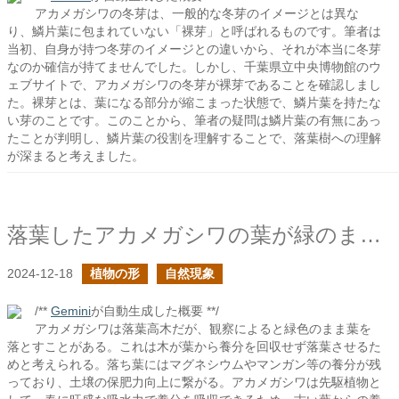
アカメガシワの冬芽は、一般的な冬芽のイメージとは異な
り、鱗片葉に包まれていない「裸芽」と呼ばれるものです。筆者は
当初、自身が持つ冬芽のイメージとの違いから、それが本当に冬芽
なのか確信が持てませんでした。しかし、千葉県立中央博物館のウ
ェブサイトで、アカメガシワの冬芽が裸芽であることを確認しまし
た。裸芽とは、葉になる部分が縮こまった状態で、鱗片葉を持たな
い芽のことです。このことから、筆者の疑問は鱗片葉の有無にあっ
たことが判明し、鱗片葉の役割を理解することで、落葉樹への理解
が深まると考えました。
落葉したアカメガシワの葉が緑のままだ
2024-12-18
植物の形
自然現象
/**
Gemini
が自動生成した概要 **/
アカメガシワは落葉高木だが、観察によると緑色のまま葉を
落とすことがある。これは木が葉から養分を回収せず落葉させるた
めと考えられる。落ち葉にはマグネシウムやマンガン等の養分が残
っており、土壌の保肥力向上に繋がる。アカメガシワは先駆植物と