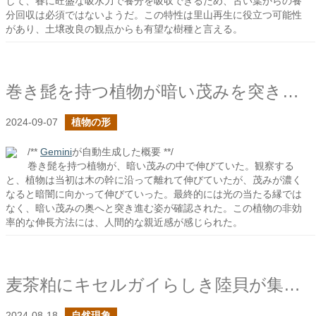
して、春に旺盛な吸水力で養分を吸収できるため、古い葉からの養
分回収は必須ではないようだ。この特性は里山再生に役立つ可能性
があり、土壌改良の観点からも有望な樹種と言える。
巻き髭を持つ植物が暗い茂みを突き進む
2024-09-07
植物の形
/**
Gemini
が自動生成した概要 **/
巻き髭を持つ植物が、暗い茂みの中で伸びていた。観察する
と、植物は当初は木の幹に沿って離れて伸びていたが、茂みが濃く
なると暗闇に向かって伸びていった。最終的には光の当たる縁では
なく、暗い茂みの奥へと突き進む姿が確認された。この植物の非効
率的な伸長方法には、人間的な親近感が感じられた。
麦茶粕にキセルガイらしき陸貝が集まる
2024-08-18
自然現象