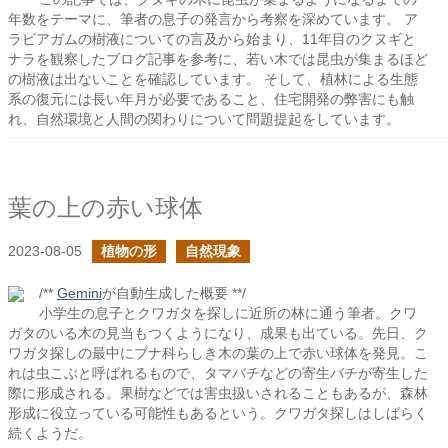
年数をテーマに、筆者の息子の発言から考察を深めています。 ア
ラビアガムの樹液についての言及から始まり、11年目のクヌギと
ナラを観察したブログ記事を参考に、若い木では昆虫が集まるほど
の樹液は出ないことを確認しています。 そして、植林による生態
系の復元には長い年月が必要であること、住宅開発の弊害にも触
れ、自然環境と人間の関わりについて問題提起をしています。
葉の上の赤い球体
2023-08-05
植物の形
自然現象
/**
Gemini
が自動生成した概要 **/
小学生の息子とクワガタを探しに近所の林に通う筆者。クワ
ガタのいる木の見当もつくようになり、成果も出ている。先日、ク
ワガタ探しの最中にブナ科らしき木の葉の上で赤い球体を発見。こ
れは虫こぶと呼ばれるもので、タマバチなどの寄生バチが寄生した
際に形成される。果樹などでは害虫扱いされることもあるが、森林
形成に役立っている可能性もあるという。クワガタ探しはしばらく
続くようだ。