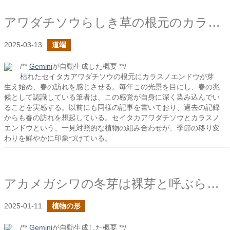
アワダチソウらしき草の根元のカラスノエンドウたち2025
2025-03-13
道端
/**
Gemini
が自動生成した概要 **/
枯れたセイタカアワダチソウの根元にカラスノエンドウが芽
生え始め、春の訪れを感じさせる。毎年この光景を目にし、春の兆
候として認識している筆者は、この感覚が自身に深く染み込んでい
ることを実感する。以前にも同様の記事を書いており、過去の記録
からも春の訪れを想起している。セイタカアワダチソウとカラスノ
エンドウという、一見対照的な植物の組み合わせが、季節の移り変
わりを鮮やかに印象づけている。
アカメガシワの冬芽は裸芽と呼ぶらしい
2025-01-11
植物の形
/**
Gemini
が自動生成した概要 **/