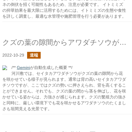
ネの倒伏を招く可能性もあるため、注意が必要です。 イトミミズ
の抑草効果を最大限に活用するためには、イトミミズの生態や食性
を詳しく調査し、最適な水管理や施肥管理を行う必要があります。
クズの葉の隙間からアワダチソウが花を咲かせる
2022-10-29
道端
/**
Gemini
が自動生成した概要 **/
河川敷では、セイタカアワダチソウがクズの葉の隙間から花
を咲かせている様子が見られます。通常は背の高いセイタカアワダ
チソウですが、ここではクズの勢いに押さえられ、背を高くするこ
とができません。それでも、クズの葉の間から茎を伸ばし、花を咲
かせている姿からは、力強さが感じられます。クズの繁殖力の強さ
と同時に、厳しい環境下でも花を咲かせるアワダチソウのたくまし
さも垣間見える光景です。