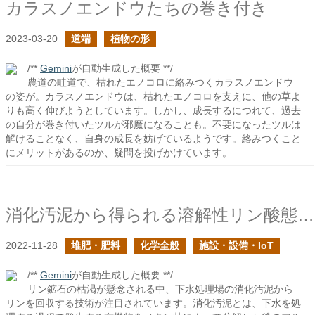
カラスノエンドウたちの巻き付き
2023-03-20
道端
植物の形
/**
Gemini
が自動生成した概要 **/
農道の畦道で、枯れたエノコロに絡みつくカラスノエンドウ
の姿が。カラスノエンドウは、枯れたエノコロを支えに、他の草よ
りも高く伸びようとしています。しかし、成長するにつれて、過去
の自分が巻き付いたツルが邪魔になることも。不要になったツルは
解けることなく、自身の成長を妨げているようです。絡みつくこと
にメリットがあるのか、疑問を投げかけています。
消化汚泥から得られる溶解性リン酸態リン
2022-11-28
堆肥・肥料
化学全般
施設・設備・IoT
/**
Gemini
が自動生成した概要 **/
リン鉱石の枯渇が懸念される中、下水処理場の消化汚泥から
リンを回収する技術が注目されています。消化汚泥とは、下水を処