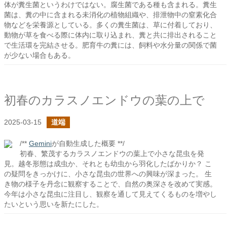
体が糞生菌というわけではない。腐生菌である種も含まれる。糞生
菌は、糞の中に含まれる未消化の植物組織や、排泄物中の窒素化合
物などを栄養源としている。多くの糞生菌は、草に付着しており、
動物が草を食べる際に体内に取り込まれ、糞と共に排出されること
で生活環を完結させる。肥育牛の糞には、飼料や水分量の関係で菌
が少ない場合もある。
初春のカラスノエンドウの葉の上で
2025-03-15
道端
/**
Gemini
が自動生成した概要 **/
初春、繁茂するカラスノエンドウの葉上で小さな昆虫を発
見。越冬形態は成虫か、それとも幼虫から羽化したばかりか？ こ
の疑問をきっかけに、小さな昆虫の世界への興味が深まった。 生
き物の様子を丹念に観察することで、自然の奥深さを改めて実感。
今年は小さな昆虫に注目し、観察を通して見えてくるものを増やし
たいという思いを新たにした。