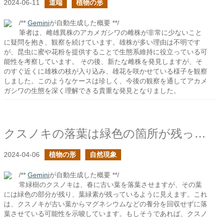
2024-06-11
道端
植物の形
/**
Gemini
が自動生成した概要 **/
筆者は、雌雄異株のアカメガシワの雌株が非常に少ないこと
に疑問を抱き、観察を続けています。雄株が多い理由は不明です
が、昆虫に蜜や花粉を提供することで生態系維持に役立っている可
能性を考察しています。 その後、新たな雌株を発見しますが、そ
のすぐ近くに雄株の枝が入り込み、雄花を咲かせている様子を観察
しました。このようなケースは珍しく、今後の観察を通してアカメ
ガシワの生態を深く理解できる貴重な発見となりました。
クスノキの落葉は緑色の箇所が残った状態で起こってる
2024-04-06
植物の形
自然現象
/**
Gemini
が自動生成した概要 **/
常緑樹のクスノキは、春に古い葉を落葉させますが、その葉
には緑色の部分が残り、葉緑素が残っているように見えます。これ
は、クスノキが古い葉からマグネシウムなどの養分を回収せずに落
葉させている可能性を示唆しています。もしそうであれば、クスノ