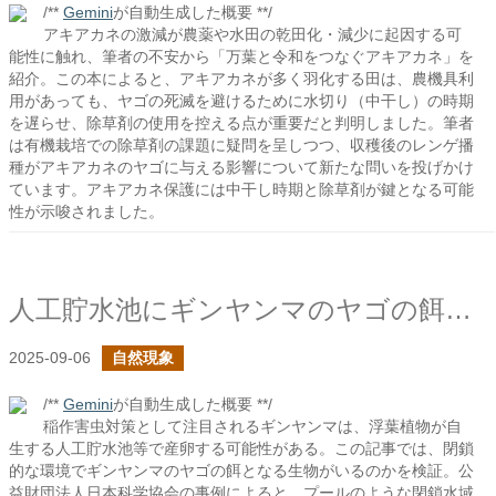
/**
Gemini
が自動生成した概要 **/
アキアカネの激減が農薬や水田の乾田化・減少に起因する可
能性に触れ、筆者の不安から「万葉と令和をつなぐアキアカネ」を
紹介。この本によると、アキアカネが多く羽化する田は、農機具利
用があっても、ヤゴの死滅を避けるために水切り（中干し）の時期
を遅らせ、除草剤の使用を控える点が重要だと判明しました。筆者
は有機栽培での除草剤の課題に疑問を呈しつつ、収穫後のレンゲ播
種がアキアカネのヤゴに与える影響について新たな問いを投げかけ
ています。アキアカネ保護には中干し時期と除草剤が鍵となる可能
性が示唆されました。
人工貯水池にギンヤンマのヤゴの餌と成り得る生物はいるか？
2025-09-06
自然現象
/**
Gemini
が自動生成した概要 **/
稲作害虫対策として注目されるギンヤンマは、浮葉植物が自
生する人工貯水池等で産卵する可能性がある。この記事では、閉鎖
的な環境でギンヤンマのヤゴの餌となる生物がいるのかを検証。公
益財団法人日本科学協会の事例によると、プールのような閉鎖水域