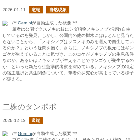
2026-01-11
道端
自然現象
/**
Gemini
が自動生成した概要 **/
筆者は公園でクスノキの枝にシダ植物ノキシノブが複数自生
しているのを発見。しかし、公園内の他の樹木にはほとんど見当た
らないことから、「ノキシノブはクスノキのみを選んで自生してい
るのか？」という疑問を抱く。さらに、ノキシノブの根元にはギン
ゴケが生えていることに気づき、このコケがノキシノブの生息条件
なのか、あるいはノキシノブが生えることでギンゴケが発生するの
か、といった新たな生態学的考察を深めている。ノキシノブの特定
の宿主選択と共生関係について、筆者の探究心が高まっている様子
が窺える。
二株のタンポポ
2025-12-19
道端
/**
Gemini
が自動生成した概要 **/
ブログ記事「二株のタンポポ」は、身近なロゼット植物、特