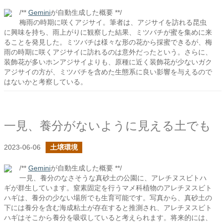
/**
Gemini
が自動生成した概要 **/
梅雨の時期に咲くアジサイ。筆者は、アジサイを訪れる昆虫
に興味を持ち、雨上がりに観察した結果、ミツバチが蜜を集めに来
ることを発見した。ミツバチは様々な形の花から採蜜できるが、梅
雨の時期に咲くアジサイに訪れるのは意外だったという。さらに、
装飾花が多いホンアジサイよりも、原種に近く装飾花が少ないガク
アジサイの方が、ミツバチを含めた生態系に良い影響を与えるので
はないかと考察している。
一見、養分がないように見える土でも
2023-06-06
土壌環境
/**
Gemini
が自動生成した概要 **/
一見、養分のなさそうな真砂土の公園に、アレチヌスビトハ
ギが群生しています。窒素固定を行うマメ科植物のアレチヌスビト
ハギは、養分の少ない場所でも生育可能です。写真から、真砂土の
下には養分を含む海成粘土が存在すると推測され、アレチヌスビト
ハギはそこから養分を吸収していると考えられます。将来的には、