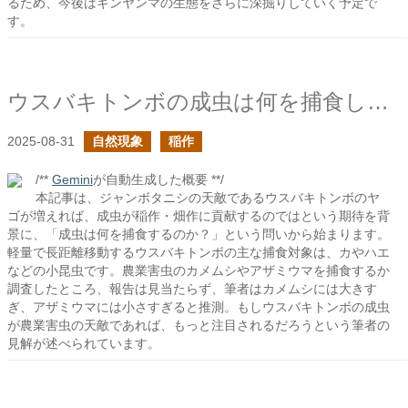
るため、今後はギンヤンマの生態をさらに深掘りしていく予定で
す。
ウスバキトンボの成虫は何を捕食している？
2025-08-31
自然現象
稲作
/**
Gemini
が自動生成した概要 **/
本記事は、ジャンボタニシの天敵であるウスバキトンボのヤ
ゴが増えれば、成虫が稲作・畑作に貢献するのではという期待を背
景に、「成虫は何を捕食するのか？」という問いから始まります。
軽量で長距離移動するウスバキトンボの主な捕食対象は、カやハエ
などの小昆虫です。農業害虫のカメムシやアザミウマを捕食するか
調査したところ、報告は見当たらず、筆者はカメムシには大きす
ぎ、アザミウマには小さすぎると推測。もしウスバキトンボの成虫
が農業害虫の天敵であれば、もっと注目されるだろうという筆者の
見解が述べられています。