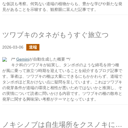
な仮説も考察。何気ない道端の植物からも、豊かな学びや新たな発
見があることを示唆する、観察眼に富んだ記事です。
ツワブキのタネがもうすぐ旅立つ
2026-03-06
道端
/**
Gemini
が自動生成した概要 **/
キク科のツワブキが結実し、タンポポのような綿毛を持つ種
が風に乗って旅立つ時期を迎えていることを紹介するブログ記事で
す。筆者は、ツワブキの種は大量にできるにもかかわらず、道端で
タンポポほど見かけない点に疑問を呈しています。これはツワブキ
の発芽条件が道端の環境と相性が悪いためではないかと推測し、そ
の実情について読者に問いかける内容です。ツワブキの種の散布と
発芽に関する興味深い考察がテーマとなっています。
ノキシノブは自生場所をクスノキに絞っているのか？