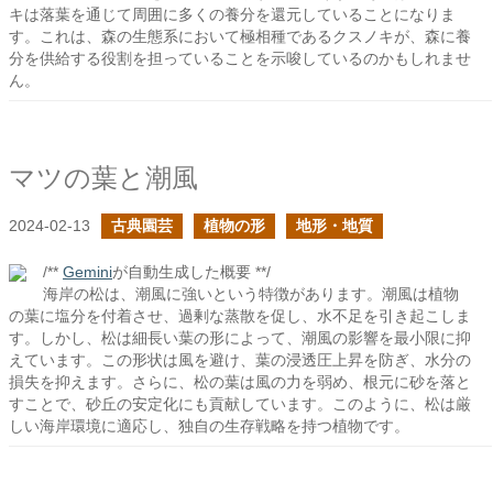
キは落葉を通じて周囲に多くの養分を還元していることになりま
す。これは、森の生態系において極相種であるクスノキが、森に養
分を供給する役割を担っていることを示唆しているのかもしれませ
ん。
マツの葉と潮風
2024-02-13
古典園芸
植物の形
地形・地質
/**
Gemini
が自動生成した概要 **/
海岸の松は、潮風に強いという特徴があります。潮風は植物
の葉に塩分を付着させ、過剰な蒸散を促し、水不足を引き起こしま
す。しかし、松は細長い葉の形によって、潮風の影響を最小限に抑
えています。この形状は風を避け、葉の浸透圧上昇を防ぎ、水分の
損失を抑えます。さらに、松の葉は風の力を弱め、根元に砂を落と
すことで、砂丘の安定化にも貢献しています。このように、松は厳
しい海岸環境に適応し、独自の生存戦略を持つ植物です。