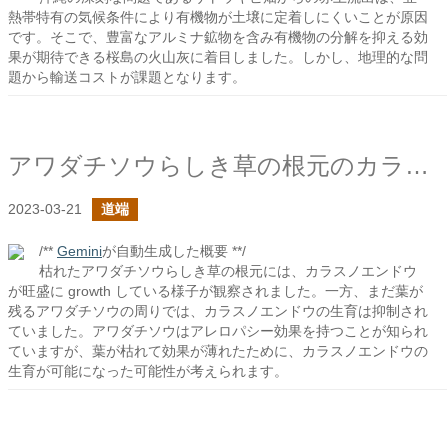
熱帯特有の気候条件により有機物が土壌に定着しにくいことが原因
です。そこで、豊富なアルミナ鉱物を含み有機物の分解を抑える効
果が期待できる桜島の火山灰に着目しました。しかし、地理的な問
題から輸送コストが課題となります。
アワダチソウらしき草の根元のカラスノエンドウたち
2023-03-21
道端
/**
Gemini
が自動生成した概要 **/
枯れたアワダチソウらしき草の根元には、カラスノエンドウ
が旺盛に growth している様子が観察されました。一方、まだ葉が
残るアワダチソウの周りでは、カラスノエンドウの生育は抑制され
ていました。アワダチソウはアレロパシー効果を持つことが知られ
ていますが、葉が枯れて効果が薄れたために、カラスノエンドウの
生育が可能になった可能性が考えられます。