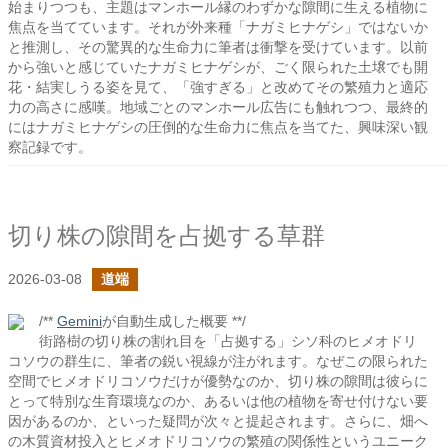
始まりつつも、主題はマンホール縁のわずかな隙間に生える植物に
焦点を当てています。それが外来種「ナガミヒナゲシ」ではないか
と推測し、その驚異的な生命力に筆者は衝撃を受けています。以前
から強いと感じていたナガミヒナゲシが、ごく限られた土壌でも開
花・結実しうる姿を見て、「強すぎる」と改めてその繁殖力と適応
力の高さに感嘆。地域ごとのマンホール広告にも触れつつ、最終的
にはナガミヒナゲシの圧倒的な生命力に焦点を当てた、興味深い観
察記録です。
切り株の隙間を占拠する草群
2026-03-08
道端
/**
Gemini
が自動生成した概要 **/
街路樹の切り株の割れ目を「占拠する」シソ科のヒメオドリ
コソウの群生に、筆者の鋭い視線が注がれます。なぜこの限られた
空間でヒメオドリコソウだけが優勢なのか、切り株の隙間は彼らに
とって特別な生育環境なのか、あるいは他の植物を寄せ付けない要
因があるのか、といった疑問が次々と提起されます。さらに、畑へ
の木質資材投入とヒメオドリコソウの繁殖の関係性というユニーク