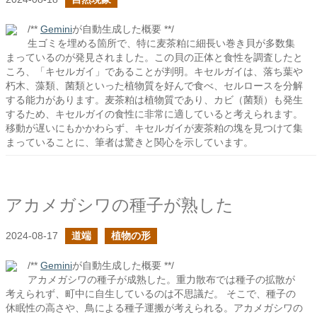
/**
Gemini
が自動生成した概要 **/
生ゴミを埋める箇所で、特に麦茶粕に細長い巻き貝が多数集
まっているのが発見されました。この貝の正体と食性を調査したと
ころ、「キセルガイ」であることが判明。キセルガイは、落ち葉や
朽木、藻類、菌類といった植物質を好んで食べ、セルロースを分解
する能力があります。麦茶粕は植物質であり、カビ（菌類）も発生
するため、キセルガイの食性に非常に適していると考えられます。
移動が遅いにもかかわらず、キセルガイが麦茶粕の塊を見つけて集
まっていることに、筆者は驚きと関心を示しています。
アカメガシワの種子が熟した
2024-08-17
道端
植物の形
/**
Gemini
が自動生成した概要 **/
アカメガシワの種子が成熟した。重力散布では種子の拡散が
考えられず、町中に自生しているのは不思議だ。 そこで、種子の
休眠性の高さや、鳥による種子運搬が考えられる。アカメガシワの