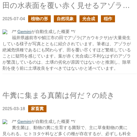
田の水表面を覆い赤く見せるアゾラたち
2025-07-04
植物の形
自然現象
光合成
稲作
/**
Gemini
が自動生成した概要 **/
福井県越前市や鯖江市の田でアゾラ(アカウキクサ)が大量発生
している様子が写真とともに紹介されています。筆者は、アゾラが
絶滅危惧種であるにも関わらず、田を覆い尽くすほど繁殖している
ことに疑問を感じています。葉が赤く光合成に不利なはずのアゾラ
が繁茂しているのは、土壌の劣化が原因ではないかと推測し、除草
剤を使う前に土壌改良をすべきではないかと述べています。
牛糞に集まる真菌は何だ？の続き
2025-03-18
家畜糞
/**
Gemini
が自動生成した概要 **/
糞生菌は、動物の糞に生育する菌類で、主に草食動物の糞に
見られる。ヒトヨタケ科など多くの種が存在するが、必ずしも科全