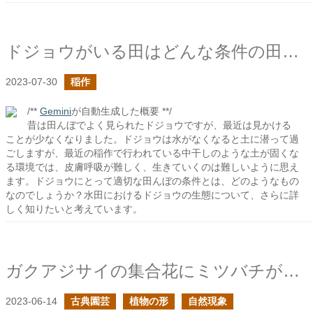
ドジョウがいる田はどんな条件の田なのだろう？
2023-07-30
稲作
/**
Gemini
が自動生成した概要 **/
昔は田んぼでよく見られたドジョウですが、最近は見かける
ことが少なくなりました。ドジョウは水がなくなると土に潜って過
ごしますが、最近の稲作で行われている中干しのような土が固くな
る環境では、皮膚呼吸が難しく、生きていくのは難しいように思え
ます。ドジョウにとって適切な田んぼの条件とは、どのようなもの
なのでしょうか？水田におけるドジョウの生態について、さらに詳
しく知りたいと考えています。
ガクアジサイの集合花にミツバチがやってきた
2023-06-14
古典園芸
植物の形
自然現象