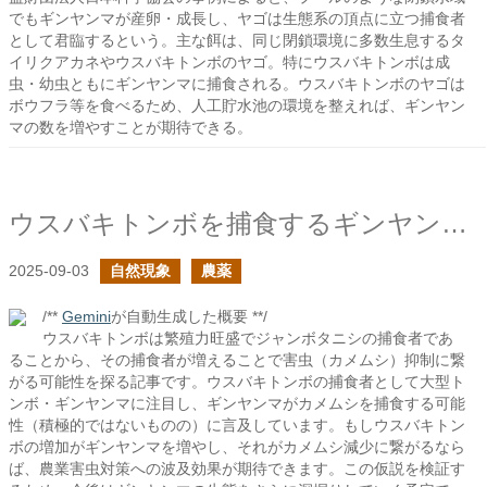
でもギンヤンマが産卵・成長し、ヤゴは生態系の頂点に立つ捕食者
として君臨するという。主な餌は、同じ閉鎖環境に多数生息するタ
イリクアカネやウスバキトンボのヤゴ。特にウスバキトンボは成
虫・幼虫ともにギンヤンマに捕食される。ウスバキトンボのヤゴは
ボウフラ等を食べるため、人工貯水池の環境を整えれば、ギンヤン
マの数を増やすことが期待できる。
ウスバキトンボを捕食するギンヤンマはカメムシも捕食する？
2025-09-03
自然現象
農薬
/**
Gemini
が自動生成した概要 **/
ウスバキトンボは繁殖力旺盛でジャンボタニシの捕食者であ
ることから、その捕食者が増えることで害虫（カメムシ）抑制に繋
がる可能性を探る記事です。ウスバキトンボの捕食者として大型ト
ンボ・ギンヤンマに注目し、ギンヤンマがカメムシを捕食する可能
性（積極的ではないものの）に言及しています。もしウスバキトン
ボの増加がギンヤンマを増やし、それがカメムシ減少に繋がるなら
ば、農業害虫対策への波及効果が期待できます。この仮説を検証す