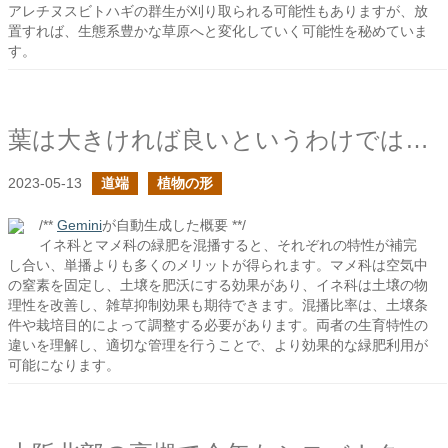
アレチヌスビトハギの群生が刈り取られる可能性もありますが、放
置すれば、生態系豊かな草原へと変化していく可能性を秘めていま
す。
葉は大きければ良いというわけではなさそうだと書いたけど
2023-05-13
道端
植物の形
/**
Gemini
が自動生成した概要 **/
イネ科とマメ科の緑肥を混播すると、それぞれの特性が補完
し合い、単播よりも多くのメリットが得られます。マメ科は空気中
の窒素を固定し、土壌を肥沃にする効果があり、イネ科は土壌の物
理性を改善し、雑草抑制効果も期待できます。混播比率は、土壌条
件や栽培目的によって調整する必要があります。両者の生育特性の
違いを理解し、適切な管理を行うことで、より効果的な緑肥利用が
可能になります。