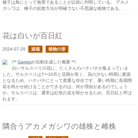
種子は鳥にとって無害であることが以前に判明している。 アカメ
ガシワは、種子の拡散方法が明確でない不思議な植物である。
花は白いが百日紅
2024-07-29
道端
植物の形
/**
Gemini
が自動生成した概要 **/
白いサルスベリの花に、たくさんのハナバチが集まっていま
した。サルスベリは7〜10月と花期が長く、花の少ない時期に蜜源
となるため、ハナバチにとって貴重な存在です。暑い時期に長期間
花を咲かせ続けることができるのは、何か理由があるのでしょう
か。サルスベリは、通常は紅色の花を咲かせるため、百日紅と呼ば
れます。
隣合うアカメガシワの雄株と雌株