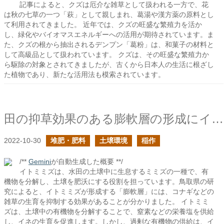
記事によると、クズは厄介な雑草として扱われる一方で、花
は秋の七草の一つ「萩」として親しまれ、葛湯や漢方薬の原料とし
て利用されてきました。 近年では、クズの旺盛な繁殖力を活か
し、緑化やバイオマスエネルギーへの活用が期待されています。ま
た、クズの根から抽出されるデンプン「葛粉」は、和菓子の材料と
して高級品として扱われています。 クズは、その旺盛な繁殖力か
ら駆除の対象とされてきましたが、古くから日本人の生活に根ざし
た植物であり、新たな活用法も模索されています。
田の抑草効果のある膨軟層の形成にイトミミズが関与する
2022-10-30
堆肥・肥料
土壌環境
稲作
/**
Gemini
が自動生成した概要 **/
イトミミズは、水田の土壌中に生息するミミズの一種で、有
機物を分解し、土壌を肥沃にする役割を担っています。鳥取県の研
究によると、イトミミズが形成する「膨軟層」には、コナギなどの
雑草の生育を抑制する効果があることが分かりました。 イトミミ
ズは、土壌中の有機物を分解することで、窒素などの栄養塩を供給
し、イネの生育を促進します。しかし、過剰な有機物の供給は、イ