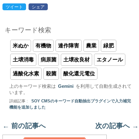
ツイート
シェア
キーワード検索
米ぬか
有機物
連作障害
農業
緑肥
土壌消毒
病原菌
土壌改良材
エタノール
過酸化水素
殺菌
酸化還元電位
上のキーワード検索は
Gemini
を利用して自動生成されて
います。
詳細記事 :
SOY CMSのキーワード自動抽出プラグインで入力補完
機能を追加しました
←
前の記事へ
次の記事へ
→