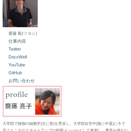
齋藤 毅(ツヨシ)
仕事内容
Twitter
DocsWell
YouTube
GitHub
お問い合わせ
大学院で植物の細胞学(主に形)を専攻し、大学院在学中(後に中退)に今で
言うところのスタートアップの初期メンバーとして参画し、農薬を使わな