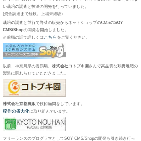
い栽培の調査と技法の開発を行っていました。
(資金調達まで経験。上場未経験)
栽培の調査と並行で野菜の販売からネットショップのCMSの
SOY
CMS/Shop
の開発を開始しました。
こちら
※前職の話で詳しくは
をご覧ください。
以前、神奈川県の養鶏場、
株式会社コトブキ園
さんで高品質な鶏糞堆肥の
製造に関わらせていただきました。
株式会社京都農販
で技術顧問をしています。
稲作の省力化
に取り組んでいます。
フリーランスのプログラマとしてSOY CMS/Shopの開発も引き続き行っ