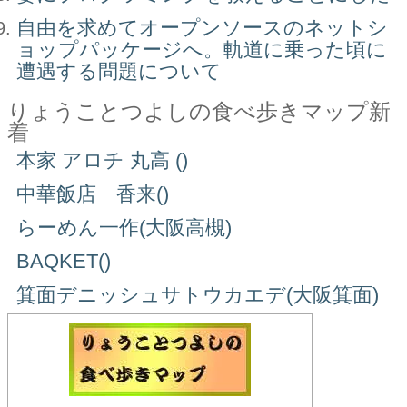
自由を求めてオープンソースのネットシ
ョップパッケージへ。軌道に乗った頃に
遭遇する問題について
りょうことつよしの食べ歩きマップ新
着
本家 アロチ 丸高 ()
中華飯店 香来()
らーめん一作(大阪高槻)
BAQKET()
箕面デニッシュサトウカエデ(大阪箕面)