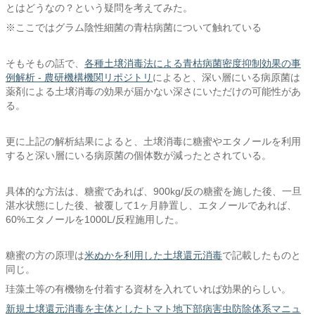
とはどうなの？という疑問を考えてみた。
※ここではグラム陰性細菌の青枯病菌について触れている
そもそもの話で、
各種土壌消毒法による青枯病菌密度抑制効果の事
例解析 - 農研機構機関リポジトリ
によると、深い層にいる病原菌は
薬剤による土壌消毒の効果が届かない深さにいただけの可能性があ
る。
更に上記の解析結果によると、土壌消毒に糖蜜やエタノールを利用
すると深い層にいる病原菌の個体数が減ったとされている。
具体的な方法は、糖蜜であれば、900kg/反の糖蜜を施した後、一旦
湛水状態にした後、被覆して1ヶ月静置し、エタノールであれば、
60%エタノールを1000L/反程施用した。
糖蜜の方の原理は
米ぬかを利用した土壌還元消毒
で記載したものと
同じ。
珪藻土等の有機物を付着する資材を入れていれば効果的らしい。
新規土壌還元消毒を主体としたトマト地下部病害虫防除体系マニュ