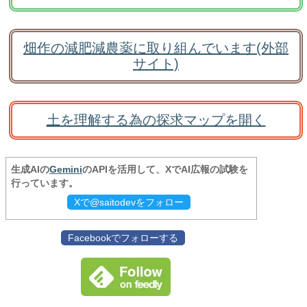
畑作の減肥減農薬に取り組んでいます(外部
サイト)
土を理解する為の探求マップを開く
生成AIの
Gemini
のAPIを活用して、XでAI広報の試験を
行っています。
Xで@saitodevをフォロー
Facebookでフォローする