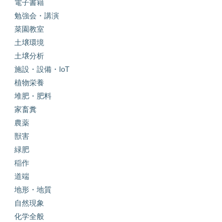
電子書籍
勉強会・講演
菜園教室
土壌環境
土壌分析
施設・設備・IoT
植物栄養
堆肥・肥料
家畜糞
農薬
獣害
緑肥
稲作
道端
地形・地質
自然現象
化学全般