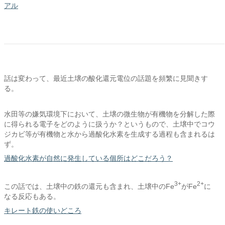
アル
話は変わって、最近土壌の酸化還元電位の話題を頻繁に見聞きす
る。
水田等の嫌気環境下において、土壌の微生物が有機物を分解した際
に得られる電子をどのように扱うか？というもので、土壌中でコウ
ジカビ等が有機物と水から過酸化水素を生成する過程も含まれるは
ず。
過酸化水素が自然に発生している個所はどこだろう？
3+
2+
この話では、土壌中の鉄の還元も含まれ、土壌中のFe
がFe
に
なる反応もある。
キレート鉄の使いどころ