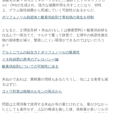
ル(・OH)が生成され、強力な滅菌作用を示すことになり、特性
上、グラム陰性細菌から死滅していく可能性があるからだ。
ポリフェノール鉄錯体と酸素供給剤で青枯病の発生を抑制
となると、土壌改良材 + 米ぬか(もしくは糖蜜肥料) + 酸素供給材を
仕込んで一雨当てて、マルチで覆って静置で、土壌中の病原性微生
物の個体数が減り、繁殖しにくい環境ができるのではないだろう
か？
アルミニウムの結合力とポリフェノールの吸着性
イネ科緑肥の再考のアレロパシー編
酸素供給剤についての可能性に迫る
米ぬかであれば、菌根菌の増殖もあるだろうし、虫による食害も減
るはずだ。
ヨトウ対策は植物ホルモンの視点から
問題は土壌消毒で使用する米ぬか等の量だけれども、量が少なかっ
たとしても連作せず、上記の構成を施した後、発根量が多いソルガ