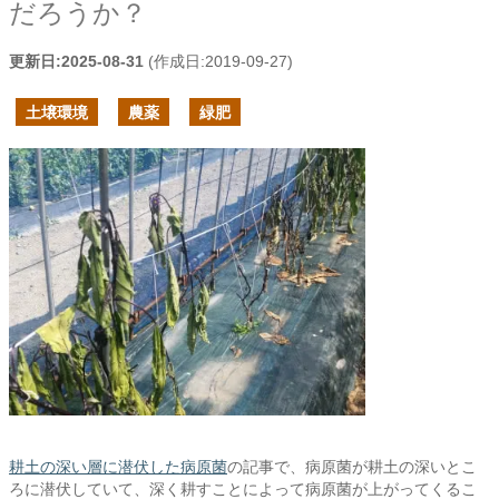
だろうか？
更新日:
2025-08-31
(作成日:
2019-09-27
)
土壌環境
農薬
緑肥
耕土の深い層に潜伏した病原菌
の記事で、病原菌が耕土の深いとこ
ろに潜伏していて、深く耕すことによって病原菌が上がってくるこ