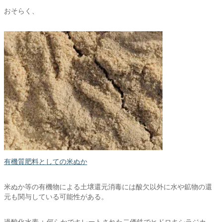
おそらく、
有機質肥料としての米ぬか
米ぬか等の有機物による土壌還元消毒には酸欠以外に水や鉱物の還
元も関与している可能性がある。
過酸化水素 + 何らかでキレートされた二価鉄でヒドロキシラジカ