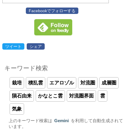
Facebookでフォローする
ツイート
シェア
キーワード検索
栽培
積乱雲
エアロゾル
対流圏
成層圏
隕石由来
かなとこ雲
対流圏界面
雲
気象
上のキーワード検索は
Gemini
を利用して自動生成されて
います。