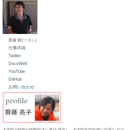
齋藤 毅(ツヨシ)
仕事内容
Twitter
DocsWell
YouTube
GitHub
お問い合わせ
大学院で植物の細胞学(主に形)を専攻し、大学院在学中(後に中退)に今で