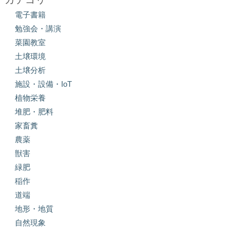
電子書籍
勉強会・講演
菜園教室
土壌環境
土壌分析
施設・設備・IoT
植物栄養
堆肥・肥料
家畜糞
農薬
獣害
緑肥
稲作
道端
地形・地質
自然現象