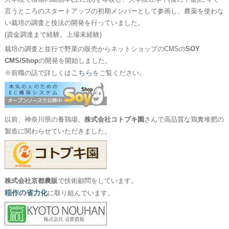
言うところのスタートアップの初期メンバーとして参画し、農薬を使わな
い栽培の調査と技法の開発を行っていました。
(資金調達まで経験。上場未経験)
栽培の調査と並行で野菜の販売からネットショップのCMSの
SOY
CMS/Shop
の開発を開始しました。
こちら
※前職の話で詳しくは
をご覧ください。
以前、神奈川県の養鶏場、
株式会社コトブキ園
さんで高品質な鶏糞堆肥の
製造に関わらせていただきました。
株式会社京都農販
で技術顧問をしています。
稲作の省力化
に取り組んでいます。