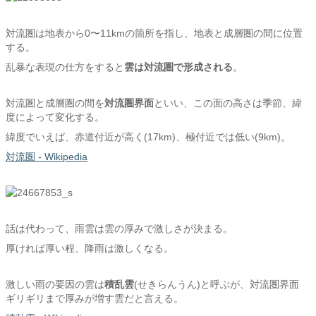
対流圏は地表から0〜11kmの箇所を指し、地表と成層圏の間に位置
する。
乱暴な表現の仕方をすると
雲は対流圏で形成される
。
対流圏と成層圏の間を
対流圏界面
といい、この面の高さは季節、緯
度によって変化する。
緯度でいえば、赤道付近が高く(17km)、極付近では低い(9km)。
対流圏 - Wikipedia
話は代わって、雨雲は雲の厚みで激しさが決まる。
厚ければ厚い程、降雨は激しくなる。
激しい雨の要因の雲は
積乱雲
(せきらんうん)と呼ぶが、対流圏界面
ギリギリまで厚みが増す雲だと言える。