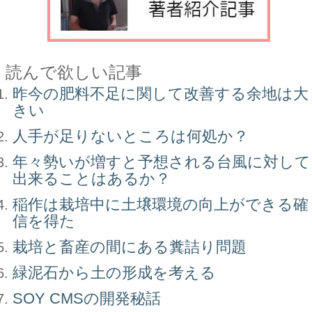
読んで欲しい記事
昨今の肥料不足に関して改善する余地は大
きい
人手が足りないところは何処か？
年々勢いが増すと予想される台風に対して
出来ることはあるか？
稲作は栽培中に土壌環境の向上ができる確
信を得た
栽培と畜産の間にある糞詰り問題
緑泥石から土の形成を考える
SOY CMSの開発秘話