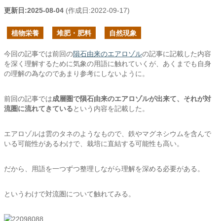
更新日:
2025-08-04
(作成日:
2022-09-17
)
植物栄養
堆肥・肥料
自然現象
今回の記事では前回の
隕石由来のエアロゾル
の記事に記載した内容
を深く理解するために気象の用語に触れていくが、あくまでも自身
の理解の為なのであまり参考にしないように。
前回の記事では
成層圏で隕石由来のエアロゾルが出来て、それが対
流圏に流れてきている
という内容を記載した。
エアロゾルは雲のタネのようなもので、鉄やマグネシウムを含んで
いる可能性があるわけで、栽培に直結する可能性も高い。
だから、用語を一つずつ整理しながら理解を深める必要がある。
というわけで対流圏について触れてみる。