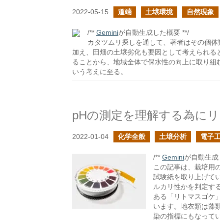
2022-05-15
道端
土壌環境
自然現象
/**
Gemini
が自動生成した概要 **/
カタツムリ探しを通して、著者はその個体
加え、田畑の土壌劣化も要因として考えられる
ることから、地域全体で保水性の向上に取り組
いう考えに至る。
pHの測定を理解する為に
2022-01-04
化学全般
土壌分析
電子
/**
Gemini
が自動生成し
この記事は、栽培用
試験紙を取り上げて
ルカリ性かを判定す
ある「リトマスゴケ
います。地衣類は藻
染の指標にもなってい