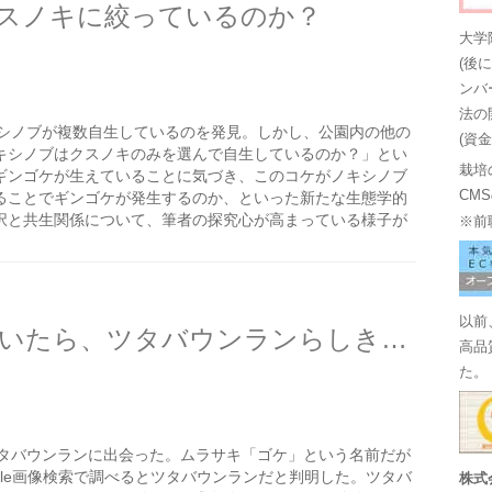
スノキに絞っているのか？
大学
(後
ンバ
法の
シノブが複数自生しているのを発見。しかし、公園内の他の
(資
キシノブはクスノキのみを選んで自生しているのか？」とい
栽培
ギンゴケが生えていることに気づき、このコケがノキシノブ
CM
ることでギンゴケが発生するのか、といった新たな生態学的
択と共生関係について、筆者の探究心が高まっている様子が
※前
以前
ムラサキサギゴケを探していたら、ツタバウンランらしき草に出会った
高品
た。
タバウンランに出会った。ムラサキ「ゴケ」という名前だが
gle画像検索で調べるとツタバウンランだと判明した。ツタバ
株式