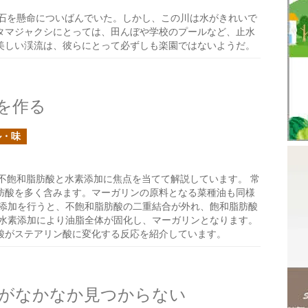
石を懸命についばんでいた。しかし、この川は水がきれいで
タマジャクシにとっては、田んぼや学校のプールなど、止水
美しい渓流は、彼らにとって必ずしも楽園ではないようだ。
を作る
ル・味
不飽和脂肪酸と水素添加に焦点を当てて解説しています。 常
肪酸を多く含みます。マーガリンの原料となる菜種油も同様
素添加を行うと、不飽和脂肪酸の二重結合が外れ、飽和脂肪酸
、水素添加により油脂全体が固化し、マーガリンとなります。
酸がステアリン酸に変化する反応を紹介しています。
がなかなか見つからない