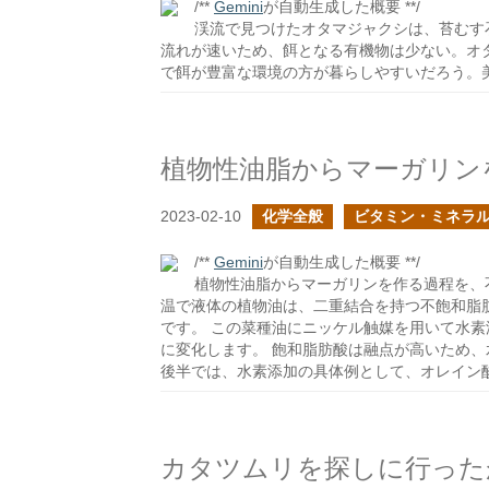
/**
Gemini
が自動生成した概要 **/
渓流で見つけたオタマジャクシは、苔むす
流れが速いため、餌となる有機物は少ない。オ
で餌が豊富な環境の方が暮らしやすいだろう。
植物性油脂からマーガリン
2023-02-10
化学全般
ビタミン・ミネラ
/**
Gemini
が自動生成した概要 **/
植物性油脂からマーガリンを作る過程を、
温で液体の植物油は、二重結合を持つ不飽和脂
です。 この菜種油にニッケル触媒を用いて水
に変化します。 飽和脂肪酸は融点が高いため
後半では、水素添加の具体例として、オレイン
カタツムリを探しに行った