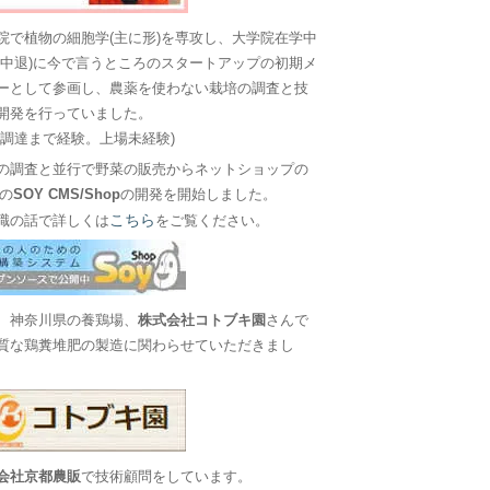
院で植物の細胞学(主に形)を専攻し、大学院在学中
に中退)に今で言うところのスタートアップの初期メ
ーとして参画し、農薬を使わない栽培の調査と技
開発を行っていました。
金調達まで経験。上場未経験)
の調査と並行で野菜の販売からネットショップの
Sの
SOY CMS/Shop
の開発を開始しました。
こちら
職の話で詳しくは
をご覧ください。
、神奈川県の養鶏場、
株式会社コトブキ園
さんで
質な鶏糞堆肥の製造に関わらせていただきまし
会社京都農販
で技術顧問をしています。