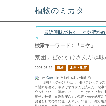
植物のミカタ
最近興味があることや肥料教
検索キーワード：「コケ」
2026-06-22
市場
地形・地質
/**
Gemini
が自動生成した概要 **/
菜園ナビのたけさんが、NHKテレビテキス
て講師を務め、筆者は早速購入し読んだ。記事
介されている。筆者にとって、たけさんは常に
菓子の神様「田道間守命」の話題や自走式草刈
発者としての専門性も大きい。筆者は、雑草害