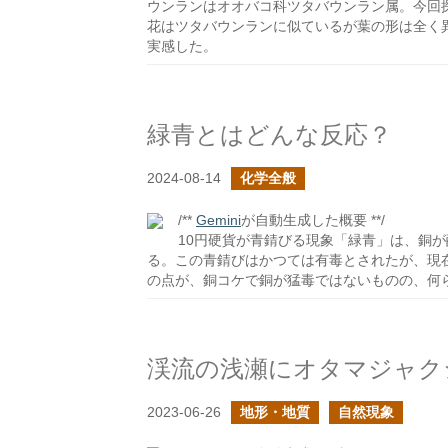
ウンランはオオバコ科ツタバウンラン属。今回
花はツタバウンランに似ているが葉の形は全く
実感した。
緑青とはどんな反応？
2024-08-14
化学全般
/**
Gemini
が自動生成した概要 **/
10円硬貨が青錆びる現象「緑青」は、銅が
る。この青錆びはかつては有毒とされたが、現
の点が、銅コケで銅が猛毒ではないものの、何
渓流の浅瀬にオタマジャク
2023-06-26
地形・地質
自然現象