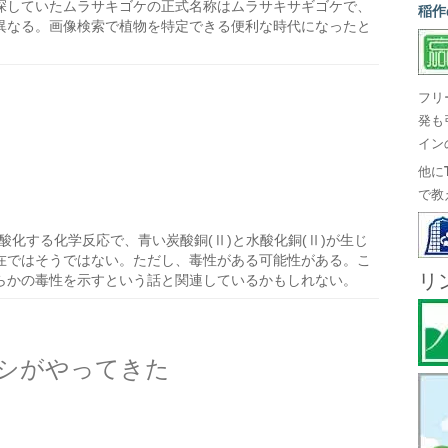
探していたムラサキゴケの正式名称はムラサキサギゴケで、
稲作
異なる。画像検索で植物を特定できる便利な時代になったと
フリ
発も
イン
他に
で教
酸化する化学反応で、青い炭酸銅(Ⅱ)と水酸化銅(Ⅱ)が生じ
在ではそうではない。ただし、毒性がある可能性がある。こ
リ
らかの毒性を示すという話と関連しているかもしれない。
シがやってきた