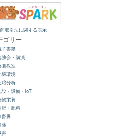
定商取引法に関する表示
テゴリー
電子書籍
勉強会・講演
菜園教室
土壌環境
土壌分析
施設・設備・IoT
植物栄養
堆肥・肥料
家畜糞
農薬
獣害