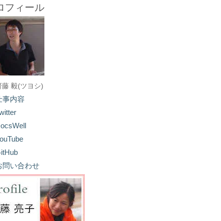
ロフィール
齋藤 毅(ツヨシ)
仕事内容
witter
ocsWell
ouTube
itHub
お問い合わせ