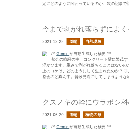
定にどのように関わっているのか、次の記事で
今まで剥がれ落ちずによく
2021-12-28
道端
自然現象
/**
Gemini
が自動生成した概要 **/
都会の喧騒の中、コンクリート壁に繁茂す
浮かびます。重みで剥がれ落ちることはないのか
上のコケは、どのようにして生まれたのか？ 
都会のど真ん中。普段見過ごしてしまうような
クスノキの幹にウラボシ科
2021-06-20
道端
植物の形
/**
Gemini
が自動生成した概要 **/