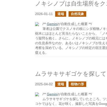
ノキシノブは自生場所をク
2026-01-11
道端
自然現象
/**
Gemini
が自動生成した概要 **/
筆者は公園でクスノキの枝にシダ植物ノキ
樹木にはほとんど見当たらないことから、「ノ
う疑問を抱く。さらに、ノキシノブの根元には
の生息条件なのか、あるいはノキシノブが生え
考察を深めている。ノキシノブの特定の宿主選
窺える。
2025-04-02
道端
植物の形
/**
Gemini
が自動生成した概要 **/
ムラサキサギゴケを探していたところ、ツ
コケではなく、花が咲く。撮影した写真をGoo