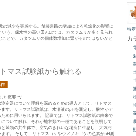
数の減少を実感する。舗装道路の増加による乾燥化の影響に
特
という。保水性の高い田んぼでは、カタツムリが多く見られ
カ
むことで、カタツムリの個体数増加に繋がるのではないかと
リトマス試験紙から触れる
工作
た概要 **/
の測定器について理解を深めるための導入として、リトマス
います。リトマス試験紙は、水溶液のpHを測定し、酸性かア
るために用いられます。 記事では、リトマス試験紙の由来で
」について触れ、それが地衣類の一種であることを説明して
類と菌類の共生体で、空気のきれいな場所に生息し、大気汚
ます。 そして、リトマスゴケやウメノキゴケの色素がpH測