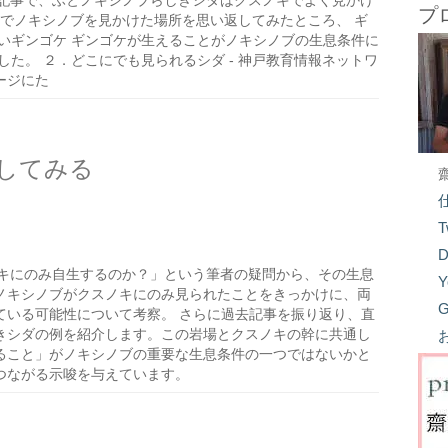
記事で、ふとノキシノブらしきシダはクスノキでよく見かけ
プ
中でノキシノブを見かけた場所を思い返してみたところ、 ギ
いギンゴケ ギンゴケが生えることがノキシノブの生息条件に
た。 ２．どこにでも見られるシダ - 神戸教育情報ネットワ
ージにた
してみる
T
D
キにのみ自生するのか？」という筆者の疑問から、その生息
Y
ノキシノブがクスノキにのみ見られたことをきっかけに、両
G
ている可能性について考察。 さらに過去記事を振り返り、直
きシダの例を紹介します。この岩場とクスノキの幹に共通し
ること」がノキシノブの重要な生息条件の一つではないかと
つながる示唆を与えています。