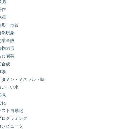
緑肥
稲作
道端
地形・地質
自然現象
化学全般
植物の形
古典園芸
光合成
市場
ビタミン・ミネラル・味
おいしい水
高槻
文化
テスト自動化
プログラミング
コンピュータ