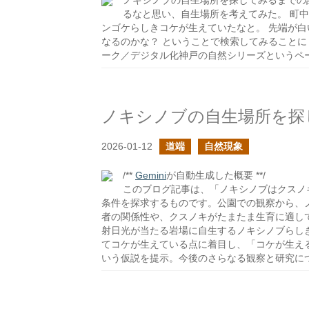
ノキシノブの自生場所を探してみるまでの
るなと思い、自生場所を考えてみた。 町
ンゴケらしきコケが生えていたなと。 先端が白
なるのかな？ ということで検索してみることにし
ーク／デジタル化神戸の自然シリーズというペ
ノキシノブの自生場所を探
2026-01-12
道端
自然現象
/**
Gemini
が自動生成した概要 **/
このブログ記事は、「ノキシノブはクスノ
条件を探求するものです。公園での観察から、
者の関係性や、クスノキがたまたま生育に適し
射日光が当たる岩場に自生するノキシノブらし
てコケが生えている点に着目し、「コケが生え
いう仮説を提示。今後のさらなる観察と研究に