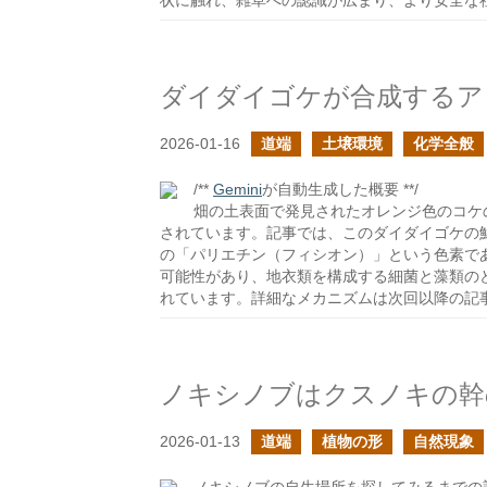
状に触れ、雑草への認識が広まり、より安全な
ダイダイゴケが合成するア
2026-01-16
道端
土壌環境
化学全般
/**
Gemini
が自動生成した概要 **/
畑の土表面で発見されたオレンジ色のコケ
されています。記事では、このダイダイゴケの
の「パリエチン（フィシオン）」という色素で
可能性があり、地衣類を構成する細菌と藻類の
れています。詳細なメカニズムは次回以降の記
ノキシノブはクスノキの幹
2026-01-13
道端
植物の形
自然現象