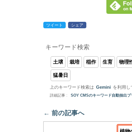
ツイート
シェア
キーワード検索
土壌
栽培
稲作
生育
物理
猛暑日
上のキーワード検索は
Gemini
を利用し
詳細記事 :
SOY CMSのキーワード自動抽出
←
前の記事へ
植物