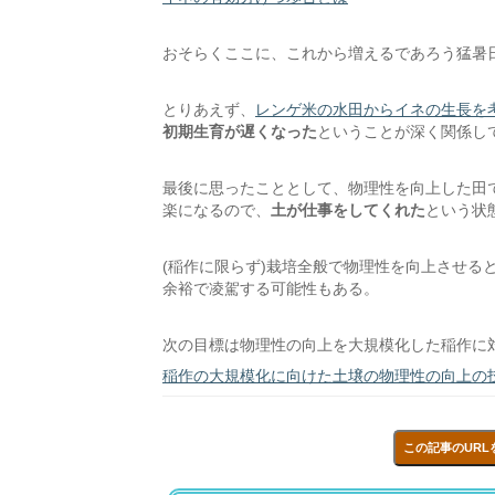
おそらくここに、これから増えるであろう猛暑
とりあえず、
レンゲ米の水田からイネの生長を
初期生育が遅くなった
ということが深く関係し
最後に思ったこととして、物理性を向上した田
楽になるので、
土が仕事をしてくれた
という状
(稲作に限らず)栽培全般で物理性を向上させる
余裕で凌駕する可能性もある。
次の目標は物理性の向上を大規模化した稲作に
稲作の大規模化に向けた土壌の物理性の向上の
この記事のURL