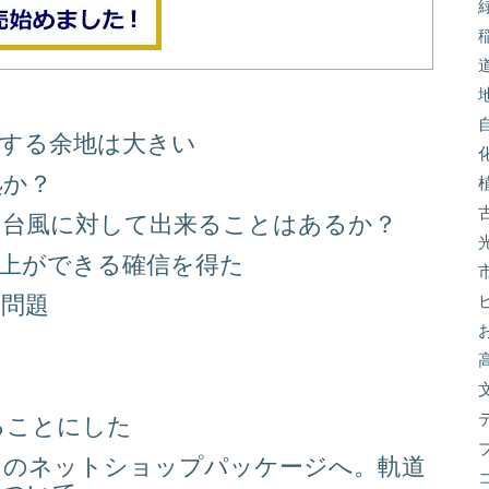
善する余地は大きい
処か？
る台風に対して出来ることはあるか？
向上ができる確信を得た
り問題
る
ることにした
スのネットショップパッケージへ。軌道