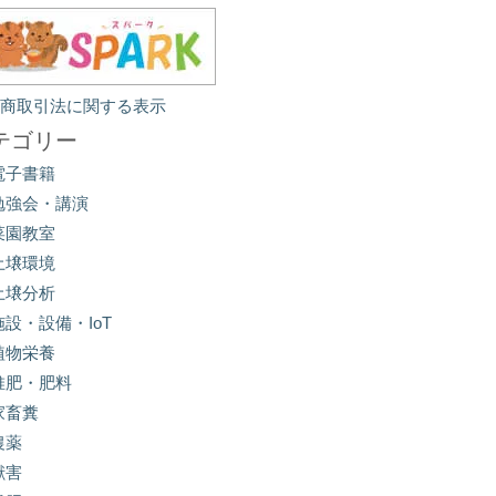
定商取引法に関する表示
テゴリー
電子書籍
勉強会・講演
菜園教室
土壌環境
土壌分析
施設・設備・IoT
植物栄養
堆肥・肥料
家畜糞
農薬
獣害