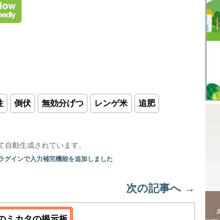
性
倒伏
無効分げつ
レンゲ米
追肥
て自動生成されています。
プラグインで入力補完機能を追加しました
次の記事へ
→
のミカタの掲示板