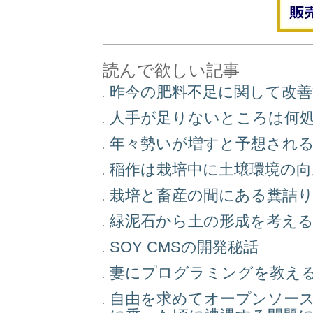
読んで欲しい記事
昨今の肥料不足に関して改
人手が足りないところは何
年々勢いが増すと予想され
稲作は栽培中に土壌環境の
栽培と畜産の間にある糞詰
緑泥石から土の形成を考え
SOY CMSの開発秘話
妻にプログラミングを教え
自由を求めてオープンソー