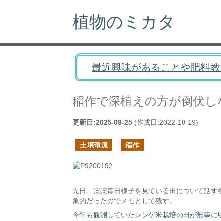
植物のミカタ
最近興味があることや肥料教
稲作で深植えの方が倒伏し
更新日:
2025-09-25
(作成日:
2022-10-19
)
土壌環境
稲作
先日、ほぼ毎日様子を見ている田について話す
象的だったのでメモとして残す。
今年も観測していたレンゲ米栽培の田が無事に収