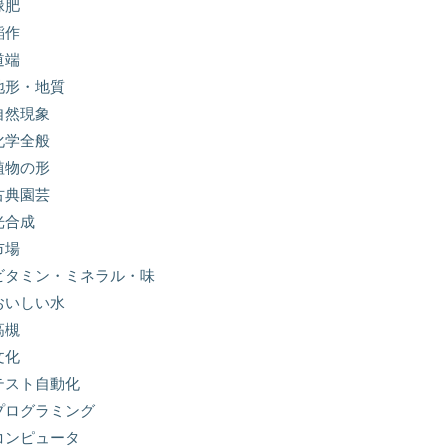
緑肥
稲作
道端
地形・地質
自然現象
化学全般
植物の形
古典園芸
光合成
市場
ビタミン・ミネラル・味
おいしい水
高槻
文化
テスト自動化
プログラミング
コンピュータ