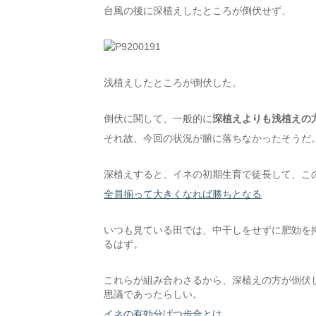
台風の後に深植えしたところが倒伏せず、
浅植えしたところが倒伏した。
倒伏に関して、一般的に
深植えよりも浅植えの
それ故、今回の状況が腑に落ちなかったそうだ
深植えすると、イネの初期生育で徒長して、こ
全員揃って大きくなれば勝ちとなる
いつも見ている田では、中干しをせずに肥効を
るはず。
これらが組み合わさるから、深植えの方が倒伏
思議であったらしい。
イネの有効分げつ歩合とは