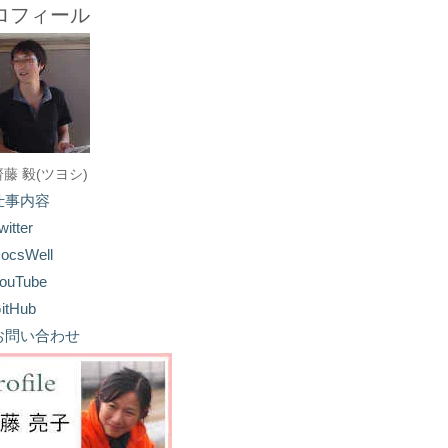
ロフィール
齋藤 毅(ツヨシ)
仕事内容
witter
ocsWell
ouTube
itHub
お問い合わせ