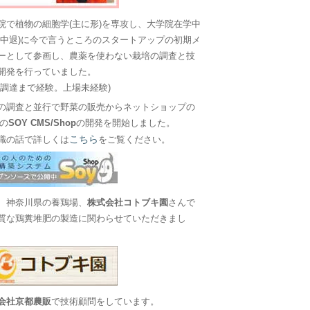
院で植物の細胞学(主に形)を専攻し、大学院在学中
に中退)に今で言うところのスタートアップの初期メ
ーとして参画し、農薬を使わない栽培の調査と技
開発を行っていました。
金調達まで経験。上場未経験)
の調査と並行で野菜の販売からネットショップの
Sの
SOY CMS/Shop
の開発を開始しました。
こちら
職の話で詳しくは
をご覧ください。
、神奈川県の養鶏場、
株式会社コトブキ園
さんで
質な鶏糞堆肥の製造に関わらせていただきまし
会社京都農販
で技術顧問をしています。