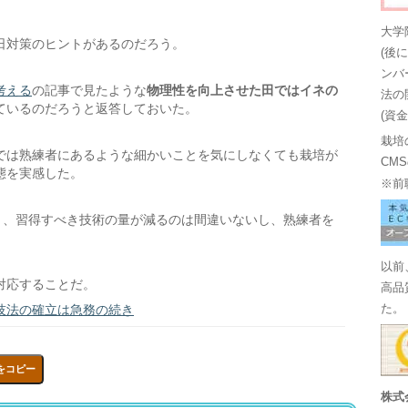
大学
日対策のヒントがあるのだろう。
(後
ンバ
考える
の記事で見たような
物理性を向上させた田ではイネの
法の
ているのだろうと返答しておいた。
(資
栽培
では熟練者にあるような細かいことを気にしなくても栽培が
CM
態を実感した。
※前
と、習得すべき技術の量が減るのは間違いないし、熟練者を
以前
対応することだ。
高品
技法の確立は急務の続き
た。
をコピー
株式