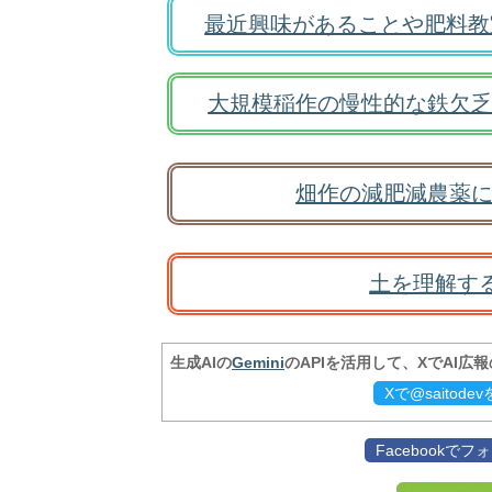
最近興味があることや肥料教
大規模稲作の慢性的な鉄欠乏
畑作の減肥減農薬に
土を理解す
生成AIの
Gemini
のAPIを活用して、XでAI広
Xで@saitod
Facebookで