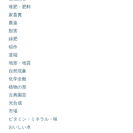
堆肥・肥料
家畜糞
農薬
獣害
緑肥
稲作
道端
地形・地質
自然現象
化学全般
植物の形
古典園芸
光合成
市場
ビタミン・ミネラル・味
おいしい水