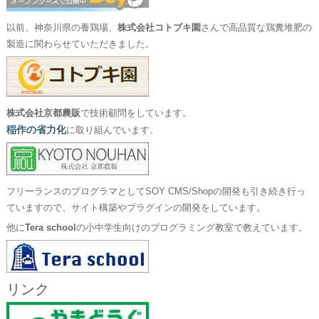
以前、神奈川県の養鶏場、
株式会社コトブキ園
さんで高品質な鶏糞堆肥の
製造に関わらせていただきました。
株式会社京都農販
で技術顧問をしています。
稲作の省力化
に取り組んでいます。
フリーランスのプログラマとしてSOY CMS/Shopの開発も引き続き行っ
ていますので、サイト構築やプラグインの開発をしています。
他に
Tera school
の小中学生向けのプログラミング教室で教えています。
リンク