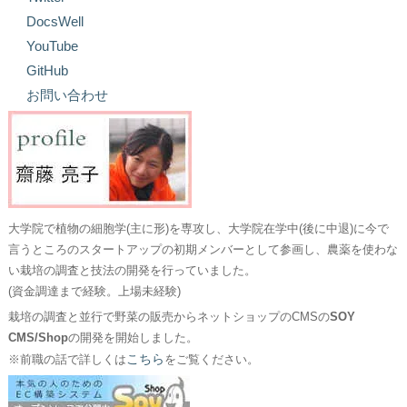
DocsWell
YouTube
GitHub
お問い合わせ
大学院で植物の細胞学(主に形)を専攻し、大学院在学中(後に中退)に今で
言うところのスタートアップの初期メンバーとして参画し、農薬を使わな
い栽培の調査と技法の開発を行っていました。
(資金調達まで経験。上場未経験)
栽培の調査と並行で野菜の販売からネットショップのCMSの
SOY
CMS/Shop
の開発を開始しました。
こちら
※前職の話で詳しくは
をご覧ください。