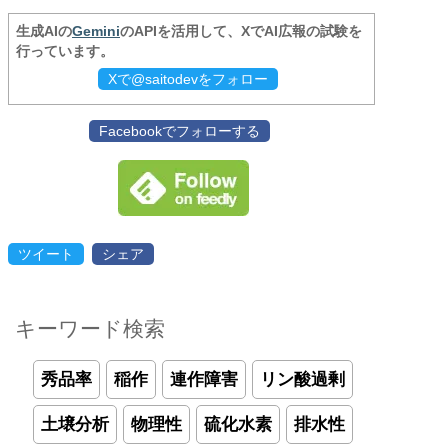
生成AIの
Gemini
のAPIを活用して、XでAI広報の試験を
行っています。
Xで@saitodevをフォロー
Facebookでフォローする
ツイート
シェア
キーワード検索
秀品率
稲作
連作障害
リン酸過剰
土壌分析
物理性
硫化水素
排水性