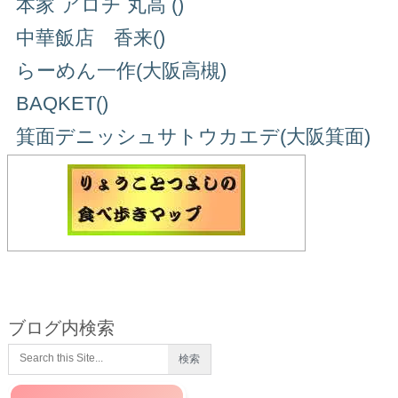
本家 アロチ 丸高 ()
中華飯店 香来()
らーめん一作(大阪高槻)
BAQKET()
箕面デニッシュサトウカエデ(大阪箕面)
ブログ内検索