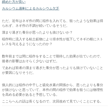
締めた方が良い
カルシウム過剰によるカルシウム欠乏
ただ、近年はネギ作の間に稲作を入れても、狙ったような効果は得
られず、ネギ作の不調が続いているそうだ。
溜まり過ぎた養分が思ったよりも抜けないか？
稲作時に流入する粘土鉱物により排水性が低下してネギの根にスト
レスを与えるようになったのか？
数年前までは間に稲作をすることで期待した効果が出ていたので、
後者の影響はおそらく少ないはずだ。
であれば前者の溜まり過ぎた養分が思ったよりも抜けていないこと
が要因になりそうだ。
個人的には稲作の中干しと硫化水素の関係から、思ったよりも養分
が抜けないと思っていて、本件の間の稲作で効果を狙うには物理性
を高める必要があると予想している。
ここらへんの話は長くなるので、次回改めて見ていくことにする。