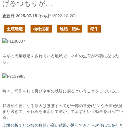
げるつもりが…
更新日:
2025-07-15
(作成日:
2022-10-20
)
土壌環境
植物栄養
堆肥・肥料
稲作
ネギの周年栽培をされている地域で、ネギの生育が不調になった
ら、
時々、稲作をして再びネギの栽培に戻るということをしている。
栽培が不要になる原因はほぼすべてが一部の養分(リンや石灰)が溜
まり過ぎで、それらを潅水して溶かして流すという効果を狙ってい
る。
土壌分析でリン酸の数値が高い結果が返ってきたら次作は気を引き