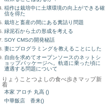
稲作は栽培中に土壌環境の向上ができる確
信を得た
栽培と畜産の間にある糞詰り問題
緑泥石から土の形成を考える
SOY CMSの開発秘話
妻にプログラミングを教えることにした
自由を求めてオープンソースのネットシ
ョップパッケージへ。軌道に乗った頃に
遭遇する問題について
りょうことつよしの食べ歩きマップ新
着
本家 アロチ 丸高 ()
中華飯店 香来()