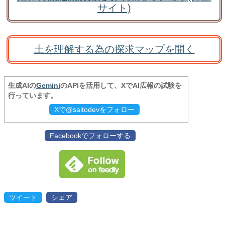
サイト)
土を理解する為の探求マップを開く
生成AIの
Gemini
のAPIを活用して、XでAI広報の試験を
行っています。
Xで@saitodevをフォロー
Facebookでフォローする
ツイート
シェア