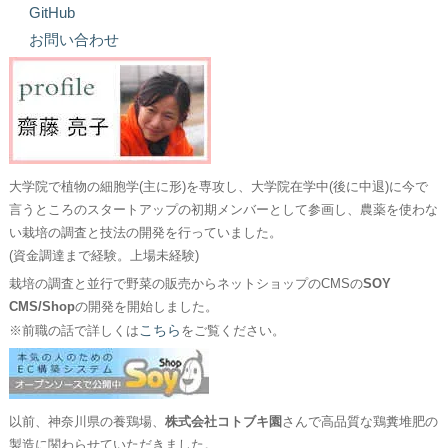
GitHub
お問い合わせ
大学院で植物の細胞学(主に形)を専攻し、大学院在学中(後に中退)に今で
言うところのスタートアップの初期メンバーとして参画し、農薬を使わな
い栽培の調査と技法の開発を行っていました。
(資金調達まで経験。上場未経験)
栽培の調査と並行で野菜の販売からネットショップのCMSの
SOY
CMS/Shop
の開発を開始しました。
こちら
※前職の話で詳しくは
をご覧ください。
以前、神奈川県の養鶏場、
株式会社コトブキ園
さんで高品質な鶏糞堆肥の
製造に関わらせていただきました。