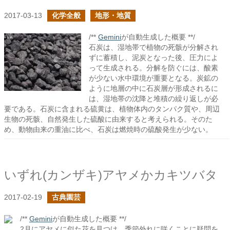
2017-03-13
化学全般
地形・地質
/**
Gemini
が自動生成した概要 **/
石炭は、湿地帯で植物の死骸が分解され
ずに蓄積し、泥炭となった後、圧力によ
って生成される。分解を防ぐには、酸素
が少ない水中環境が重要となる。炭鉱の
ように地層の中に石炭層が形成されるに
は、湿地帯の沈降と堆積の繰り返しが必
要である。石炭に含まれる硫黄は、植物体内のタンパク質や、周辺
生物の死骸、自然発生した硫酸に由来すると考えられる。そのた
め、動物由来の重油に比べ、石炭は燃焼時の硫酸発生が少ない。
いずれ(カンザキ)アヤメかカキツバタ
2017-02-19
古典園芸
/**
Gemini
が自動生成した概要 **/
2月にアヤメに似た花を見つけ、季節外れに咲くことに疑問を