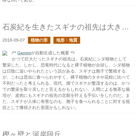
味な問いである。
石炭紀を生きたスギナの祖先は大きかった
2018-09-07
植物の形
地形・地質
/**
Gemini
が自動生成した概要 **/
かつて巨大だったスギナの祖先は、石炭紀にシダ植物として
繁栄した。しかし、恐竜時代になると裸子植物が台頭し、シダ植物
は日陰に追いやられたという説がある。スギナは胞子で繁殖する
が、これは昆虫に食べられやすく、裸子植物のタネや花粉に比べて
不利だったと考えられる。現代、畑でスギナが繁茂するのは、かつ
ての繁栄を取り戻したと言えるかもしれない。人間による無茶な栽
培が、皮肉にもスギナの祖先の念願を叶える手伝いをしたのだ。ま
た、スギナが人体に有害なのも、胞子を食べられることに対する抵
抗として獲得された形質かもしれない。
樫ヶ壁と河岸段丘