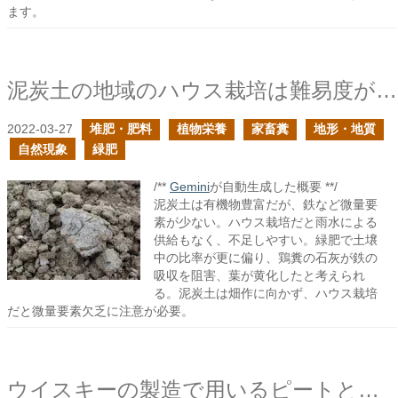
ます。
泥炭土の地域のハウス栽培は難易度が高い
2022-03-27
堆肥・肥料
植物栄養
家畜糞
地形・地質
自然現象
緑肥
/**
Gemini
が自動生成した概要 **/
泥炭土は有機物豊富だが、鉄など微量要
素が少ない。ハウス栽培だと雨水による
供給もなく、不足しやすい。緑肥で土壌
中の比率が更に偏り、鶏糞の石灰が鉄の
吸収を阻害、葉が黄化したと考えられ
る。泥炭土は畑作に向かず、ハウス栽培
だと微量要素欠乏に注意が必要。
ウイスキーの製造で用いるピートとは？