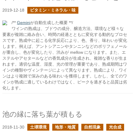
2019-12-18
ビタミン・ミネラル・味
/**
Gemini
が自動生成した概要 **/
ワインの熟成は、ブドウの成分、醸造方法、環境など様々な
要素が複雑に絡み合い、時間の経過とともに変化する動的なプロセ
スです。熟成中に起こる化学反応により、色、香り、味わいが変化
します。例えば、アントシアニンやタンニンなどのポリフェノール
が重合し、色が変化したり、渋みが mellow になります。また、エ
ステルやアセタールなどの香気成分が生成され、複雑な香りが生ま
れます。適切な温度、湿度、光の管理が重要であり、熟成期間はワ
インの種類やヴィンテージによって異なります。熟成により、ワイ
ンはより複雑で深みのある味わいを獲得します。しかし、全てのワ
インが熟成に適しているわけではなく、ピークを過ぎると品質は劣
化します。
池の縁に落ち葉が積もる
2018-11-30
土壌環境
地形・地質
自然現象
光合成