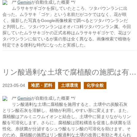
/**
Gemini
が自動生成した概要 **/
ムラサキサギゴケを探していたところ、ツタバウンランに出
会った。ムラサキ「ゴケ」という名前だがコケではなく、花が咲
く。撮影した写真をGoogle画像検索で調べるとツタバウンランだ
と判明した。ツタバウンランはオオバコ科ツタバウンラン属。今回
探していたムラサキゴケの正式名称はムラサキサギゴケで、花はツ
タバウンランに似ているが葉の形は全く異なる。画像検索で植物を
特定できる便利な時代になったと実感した。
リン酸過剰な土壌で腐植酸の施肥は有効か？
2023-05-04
堆肥・肥料
土壌環境
化学全般
/**
Gemini
が自動生成した概要 **/
リン酸過剰な土壌に腐植酸を施用すると、土壌中の炭酸石灰
とリン酸石灰を溶解し、植物が利用しやすい形に変えます。また、
腐植酸はアルミニウムイオンと結合し、土壌中に留まりながらリン
酸を可溶化します。さらに、腐植酸は団粒構造を促進し糸状菌を活
性化、糸状菌が分泌するシュウ酸もリン酸の可溶化を助けます。そ
のため、腐植酸の施肥はリン酸過剰な土壌の改善に有効と考えられ