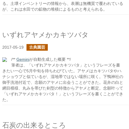
る。土壌インベントリーの情報から、表層は無機質で覆われている
が、これは水田での鉱物の堆積によるものと考えられる。
いずれアヤメかカキツバタ
2017-05-19
古典園芸
/**
Gemini
が自動生成した概要 **/
筆者は、「いずれアヤメかカキツバタ」というフレーズを書
きたい一心で5月中旬を待ちわびていた。アヤメはカキツバタやハ
ナショウブと似ているが、湿地帯ではない場所に咲く。下鴨神社の
御手洗池付近で、念願のアヤメに出会うことができた。花弁の白と
網目模様、丸みを帯びた剣型の特徴からアヤメと断定。念願叶って
「いずれアヤメかカキツバタ！」というフレーズを書くことができ
た。
石炭の出来るところ