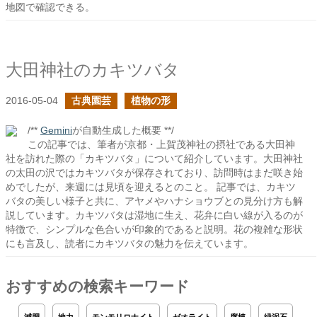
地図で確認できる。
大田神社のカキツバタ
2016-05-04
古典園芸
植物の形
/**
Gemini
が自動生成した概要 **/
この記事では、筆者が京都・上賀茂神社の摂社である大田神
社を訪れた際の「カキツバタ」について紹介しています。大田神社
の太田の沢ではカキツバタが保存されており、訪問時はまだ咲き始
めでしたが、来週には見頃を迎えるとのこと。 記事では、カキツ
バタの美しい様子と共に、アヤメやハナショウブとの見分け方も解
説しています。カキツバタは湿地に生え、花弁に白い線が入るのが
特徴で、シンプルな色合いが印象的であると説明。花の複雑な形状
にも言及し、読者にカキツバタの魅力を伝えています。
おすすめの検索キーワード