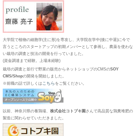
大学院で植物の細胞学(主に形)を専攻し、大学院在学中(後に中退)に今で
言うところのスタートアップの初期メンバーとして参画し、農薬を使わな
い栽培の調査と技法の開発を行っていました。
(資金調達まで経験。上場未経験)
栽培の調査と並行で野菜の販売からネットショップのCMSの
SOY
CMS/Shop
の開発を開始しました。
こちら
※前職の話で詳しくは
をご覧ください。
以前、神奈川県の養鶏場、
株式会社コトブキ園
さんで高品質な鶏糞堆肥の
製造に関わらせていただきました。