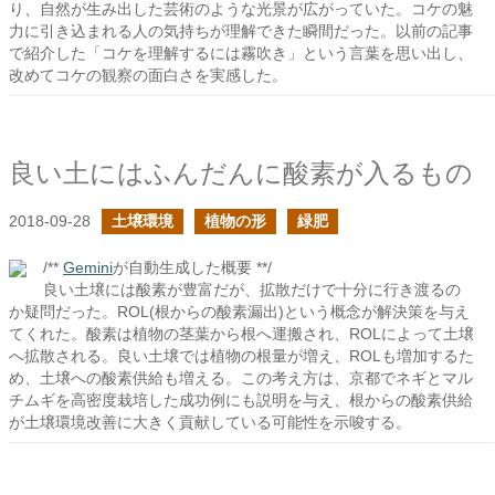
り、自然が生み出した芸術のような光景が広がっていた。コケの魅
力に引き込まれる人の気持ちが理解できた瞬間だった。以前の記事
で紹介した「コケを理解するには霧吹き」という言葉を思い出し、
改めてコケの観察の面白さを実感した。
良い土にはふんだんに酸素が入るもの
2018-09-28
土壌環境
植物の形
緑肥
/**
Gemini
が自動生成した概要 **/
良い土壌には酸素が豊富だが、拡散だけで十分に行き渡るの
か疑問だった。ROL(根からの酸素漏出)という概念が解決策を与え
てくれた。酸素は植物の茎葉から根へ運搬され、ROLによって土壌
へ拡散される。良い土壌では植物の根量が増え、ROLも増加するた
め、土壌への酸素供給も増える。この考え方は、京都でネギとマル
チムギを高密度栽培した成功例にも説明を与え、根からの酸素供給
が土壌環境改善に大きく貢献している可能性を示唆する。