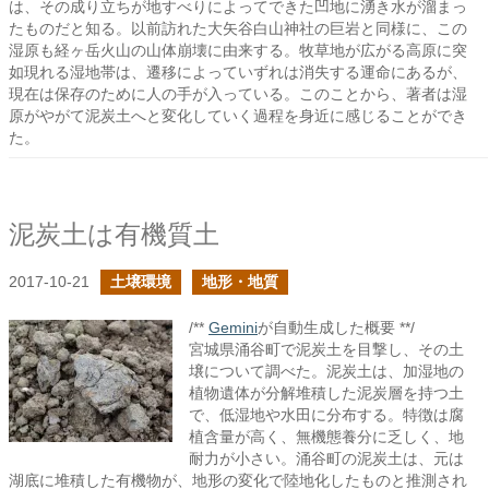
は、その成り立ちが地すべりによってできた凹地に湧き水が溜まっ
たものだと知る。以前訪れた大矢谷白山神社の巨岩と同様に、この
湿原も経ヶ岳火山の山体崩壊に由来する。牧草地が広がる高原に突
如現れる湿地帯は、遷移によっていずれは消失する運命にあるが、
現在は保存のために人の手が入っている。このことから、著者は湿
原がやがて泥炭土へと変化していく過程を身近に感じることができ
た。
泥炭土は有機質土
2017-10-21
土壌環境
地形・地質
/**
Gemini
が自動生成した概要 **/
宮城県涌谷町で泥炭土を目撃し、その土
壌について調べた。泥炭土は、加湿地の
植物遺体が分解堆積した泥炭層を持つ土
で、低湿地や水田に分布する。特徴は腐
植含量が高く、無機態養分に乏しく、地
耐力が小さい。涌谷町の泥炭土は、元は
湖底に堆積した有機物が、地形の変化で陸地化したものと推測され