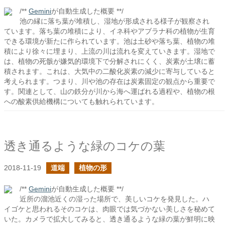
/**
Gemini
が自動生成した概要 **/
池の縁に落ち葉が堆積し、湿地が形成される様子が観察され
ています。落ち葉の堆積により、イネ科やアブラナ科の植物が生育
できる環境が新たに作られています。池は土砂や落ち葉、植物の堆
積により徐々に埋まり、上流の川は流れを変えていきます。湿地で
は、植物の死骸が嫌気的環境下で分解されにくく、炭素が土壌に蓄
積されます。これは、大気中の二酸化炭素の減少に寄与していると
考えられます。つまり、川や池の存在は炭素固定の観点から重要で
す。関連として、山の鉄分が川から海へ運ばれる過程や、植物の根
への酸素供給機構についても触れられています。
透き通るような緑のコケの葉
2018-11-19
道端
植物の形
/**
Gemini
が自動生成した概要 **/
近所の溜池近くの湿った場所で、美しいコケを発見した。ハ
イゴケと思われるそのコケは、肉眼では気づかない美しさを秘めて
いた。カメラで拡大してみると、透き通るような緑の葉が鮮明に映