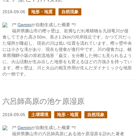
2018-09-06
地形・地質
自然現象
/**
Gemini
が自動生成した概要 **/
福井県勝山市の樫ヶ壁は、岩屑なだれ堆積物を九頭竜川が侵
食してできた高さ50m、長さ1.2kmの河岸段丘です。かつて川だっ
た場所が隆起し、現在の川は低い位置を流れています。樫ヶ壁中央
には小さな滝があり、現在も侵食が進行中です。川の侵食力は、岐
阜県飛騨小坂の溶岩流地形「巌立」を分断した例にも見られるよう
に、火山活動が生み出した地形をも変えるほどの力強さを持ってい
ます。樫ヶ壁は、川と火山の相互作用が生んだダイナミックな地形
の一例です。
六呂師高原の池ケ原湿原
2018-09-05
土壌環境
地形・地質
自然現象
/**
Gemini
が自動生成した概要 **/
福井県勝山市の六呂師高原にある池ケ原湿原を訪れた著者