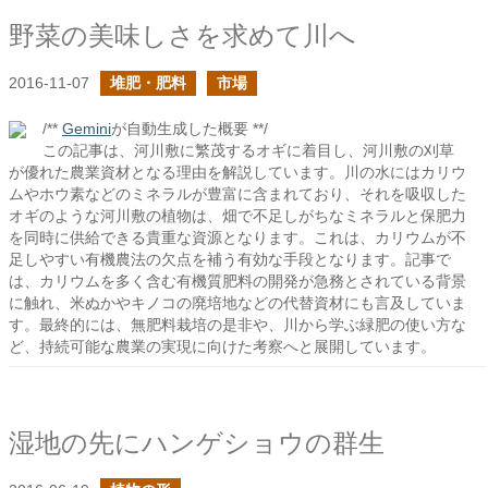
野菜の美味しさを求めて川へ
2016-11-07
堆肥・肥料
市場
/**
Gemini
が自動生成した概要 **/
この記事は、河川敷に繁茂するオギに着目し、河川敷の刈草
が優れた農業資材となる理由を解説しています。川の水にはカリウ
ムやホウ素などのミネラルが豊富に含まれており、それを吸収した
オギのような河川敷の植物は、畑で不足しがちなミネラルと保肥力
を同時に供給できる貴重な資源となります。これは、カリウムが不
足しやすい有機農法の欠点を補う有効な手段となります。記事で
は、カリウムを多く含む有機質肥料の開発が急務とされている背景
に触れ、米ぬかやキノコの廃培地などの代替資材にも言及していま
す。最終的には、無肥料栽培の是非や、川から学ぶ緑肥の使い方な
ど、持続可能な農業の実現に向けた考察へと展開しています。
湿地の先にハンゲショウの群生