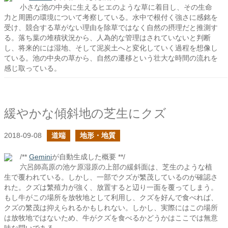
小さな池の中央に生えるヒエのような草に着目し、その生命
力と周囲の環境について考察している。水中で根付く強さに感銘を
受け、競合する草がない理由を除草ではなく自然の摂理だと推測す
る。落ち葉の堆積状況から、人為的な管理はされていないと判断
し、将来的には湿地、そして泥炭土へと変化していく過程を想像し
ている。池の中央の草から、自然の遷移という壮大な時間の流れを
感じ取っている。
緩やかな傾斜地の芝生にクズ
2018-09-08
道端
地形・地質
/**
Gemini
が自動生成した概要 **/
六呂師高原の池ケ原湿原の上部の緩斜面は、芝生のような植
生で覆われている。しかし、一部でクズが繁茂しているのが確認さ
れた。クズは繁殖力が強く、放置すると辺り一面を覆ってしまう。
もし牛がこの場所を放牧地として利用し、クズを好んで食べれば、
クズの繁茂は抑えられるかもしれない。しかし、実際にはこの場所
は放牧地ではないため、牛がクズを食べるかどうかはここでは無意