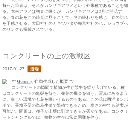
持った筆者は、それがカンザキアヤメという外来種であることを知
る。本来アヤメは初春に咲くが、カンザキアヤメは2月に開花す
る。春の花をこの時期に見ることで、冬の終わりを感じ、春の訪れ
を予感させる。大田神社のカキツバタや梅宮神社のハナショウブへ
のリンクも掲載されている。
コンクリートの上の激戦区
2017-01-27
道端
/**
Gemini
が自動生成した概要 **/
コンクリートの隙間で植物が生存競争を繰り広げている。種
はコンクリートの亀裂を待ち、発芽の機会を狙う。写真にあるよう
に、厳しい環境でも花を咲かせるものもある。この花は西洋タンポ
ポで、受粉不要の単為生殖で繁殖できるため、寒さの中でも結実が
可能だ。問題は、種子が土壌に到達できるか否かである。コンクリ
ートジャングルでは、植物の生存は常に困難を伴う。