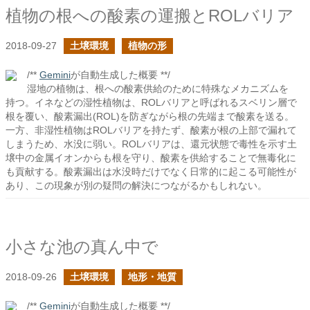
植物の根への酸素の運搬とROLバリア
2018-09-27
土壌環境
植物の形
/**
Gemini
が自動生成した概要 **/
湿地の植物は、根への酸素供給のために特殊なメカニズムを
持つ。イネなどの湿性植物は、ROLバリアと呼ばれるスベリン層で
根を覆い、酸素漏出(ROL)を防ぎながら根の先端まで酸素を送る。
一方、非湿性植物はROLバリアを持たず、酸素が根の上部で漏れて
しまうため、水没に弱い。ROLバリアは、還元状態で毒性を示す土
壌中の金属イオンからも根を守り、酸素を供給することで無毒化に
も貢献する。酸素漏出は水没時だけでなく日常的に起こる可能性が
あり、この現象が別の疑問の解決につながるかもしれない。
小さな池の真ん中で
2018-09-26
土壌環境
地形・地質
/**
Gemini
が自動生成した概要 **/