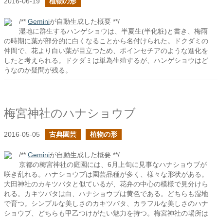
2016-06-19
植物の形
/**
Gemini
が自動生成した概要 **/
湿地に群生するハンゲショウは、半夏生(半化粧)と書き、梅雨
の時期に葉が部分的に白くなることから名付けられた。ドクダミの
仲間で、花より白い葉が目立つため、ポインセチアのような進化を
したと考えられる。ドクダミは単為生殖するが、ハンゲショウはど
うなのか疑問が残る。
梅宮神社のハナショウブ
2016-05-05
古典園芸
植物の形
/**
Gemini
が自動生成した概要 **/
京都の梅宮神社の庭園には、6月上旬に見事なハナショウブが
咲き乱れる。ハナショウブは園芸品種が多く、様々な形状がある。
大田神社のカキツバタと似ているが、花弁の中心の模様で見分けら
れる。カキツバタは白、ハナショウブは黄色である。どちらも湿地
で育つ。シンプルな美しさのカキツバタ、カラフルな美しさのハナ
ショウブ、どちらも甲乙つけがたい魅力を持つ。梅宮神社の場所は