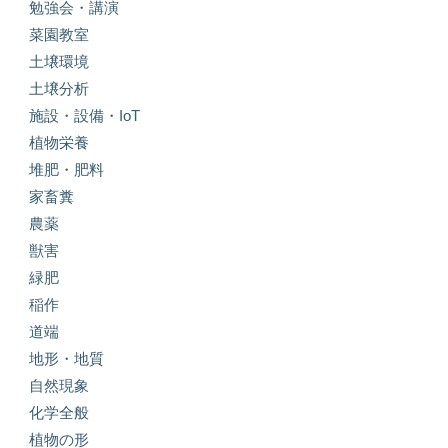
勉強会・講演
菜園教室
土壌環境
土壌分析
施設・設備・IoT
植物栄養
堆肥・肥料
家畜糞
農薬
獣害
緑肥
稲作
道端
地形・地質
自然現象
化学全般
植物の形