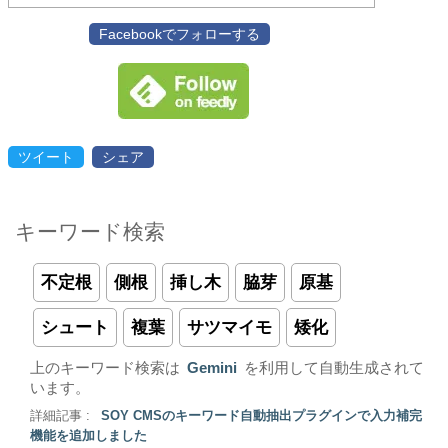
Facebookでフォローする
ツイート
シェア
キーワード検索
不定根
側根
挿し木
脇芽
原基
シュート
複葉
サツマイモ
矮化
上のキーワード検索は
Gemini
を利用して自動生成されて
います。
詳細記事 :
SOY CMSのキーワード自動抽出プラグインで入力補完
機能を追加しました