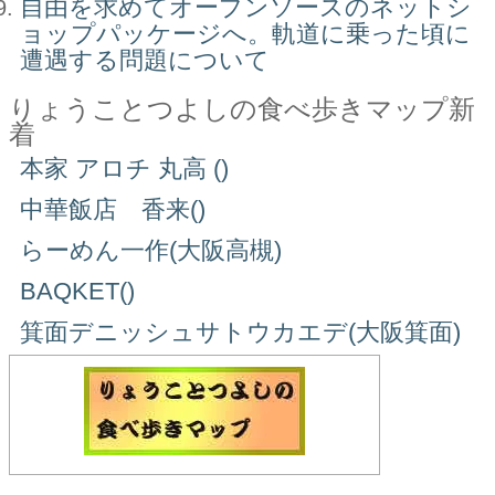
自由を求めてオープンソースのネットシ
ョップパッケージへ。軌道に乗った頃に
遭遇する問題について
りょうことつよしの食べ歩きマップ新
着
本家 アロチ 丸高 ()
中華飯店 香来()
らーめん一作(大阪高槻)
BAQKET()
箕面デニッシュサトウカエデ(大阪箕面)