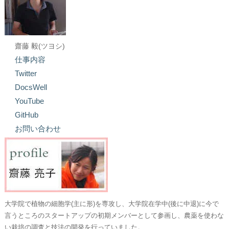
齋藤 毅(ツヨシ)
仕事内容
Twitter
DocsWell
YouTube
GitHub
お問い合わせ
大学院で植物の細胞学(主に形)を専攻し、大学院在学中(後に中退)に今で
言うところのスタートアップの初期メンバーとして参画し、農薬を使わな
い栽培の調査と技法の開発を行っていました。