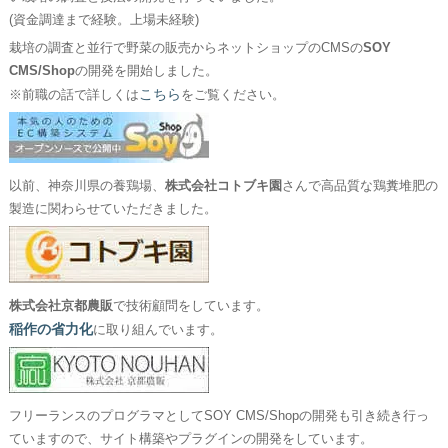
(資金調達まで経験。上場未経験)
栽培の調査と並行で野菜の販売からネットショップのCMSの
SOY
CMS/Shop
の開発を開始しました。
こちら
※前職の話で詳しくは
をご覧ください。
以前、神奈川県の養鶏場、
株式会社コトブキ園
さんで高品質な鶏糞堆肥の
製造に関わらせていただきました。
株式会社京都農販
で技術顧問をしています。
稲作の省力化
に取り組んでいます。
フリーランスのプログラマとしてSOY CMS/Shopの開発も引き続き行っ
ていますので、サイト構築やプラグインの開発をしています。