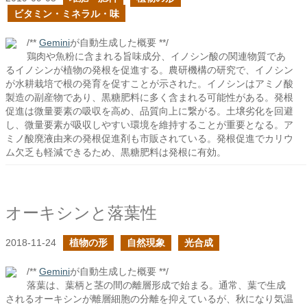
ビタミン・ミネラル・味
/**
Gemini
が自動生成した概要 **/
鶏肉や魚粉に含まれる旨味成分、イノシン酸の関連物質であ
るイノシンが植物の発根を促進する。農研機構の研究で、イノシン
が水耕栽培で根の発育を促すことが示された。イノシンはアミノ酸
製造の副産物であり、黒糖肥料に多く含まれる可能性がある。発根
促進は微量要素の吸収を高め、品質向上に繋がる。土壌劣化を回避
し、微量要素が吸収しやすい環境を維持することが重要となる。ア
ミノ酸廃液由来の発根促進剤も市販されている。発根促進でカリウ
ム欠乏も軽減できるため、黒糖肥料は発根に有効。
オーキシンと落葉性
2018-11-24
植物の形
自然現象
光合成
/**
Gemini
が自動生成した概要 **/
落葉は、葉柄と茎の間の離層形成で始まる。通常、葉で生成
されるオーキシンが離層細胞の分離を抑えているが、秋になり気温