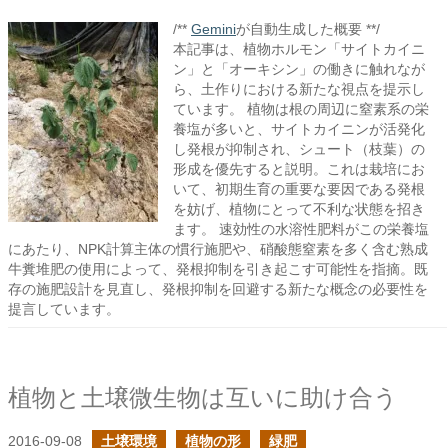
/**
Gemini
が自動生成した概要 **/
本記事は、植物ホルモン「サイトカイニ
ン」と「オーキシン」の働きに触れなが
ら、土作りにおける新たな視点を提示し
ています。 植物は根の周辺に窒素系の栄
養塩が多いと、サイトカイニンが活発化
し発根が抑制され、シュート（枝葉）の
形成を優先すると説明。これは栽培にお
いて、初期生育の重要な要因である発根
を妨げ、植物にとって不利な状態を招き
ます。 速効性の水溶性肥料がこの栄養塩
にあたり、NPK計算主体の慣行施肥や、硝酸態窒素を多く含む熟成
牛糞堆肥の使用によって、発根抑制を引き起こす可能性を指摘。既
存の施肥設計を見直し、発根抑制を回避する新たな概念の必要性を
提言しています。
植物と土壌微生物は互いに助け合う
2016-09-08
土壌環境
植物の形
緑肥