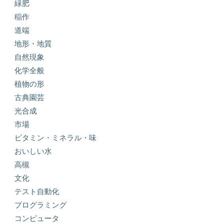
緑肥
稲作
道端
地形・地質
自然現象
化学全般
植物の形
古典園芸
光合成
市場
ビタミン・ミネラル・味
おいしい水
高槻
文化
テスト自動化
プログラミング
コンピュータ