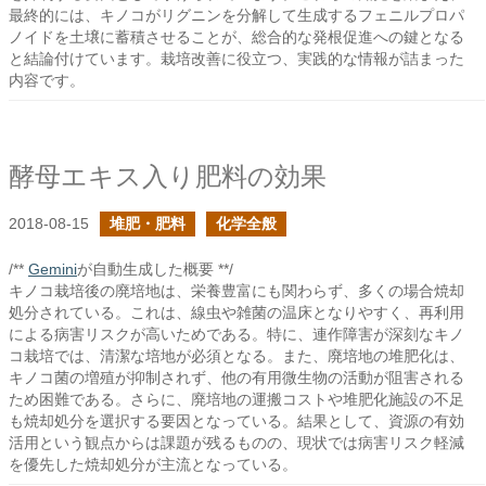
最終的には、キノコがリグニンを分解して生成するフェニルプロパ
ノイドを土壌に蓄積させることが、総合的な発根促進への鍵となる
と結論付けています。栽培改善に役立つ、実践的な情報が詰まった
内容です。
酵母エキス入り肥料の効果
2018-08-15
堆肥・肥料
化学全般
/**
Gemini
が自動生成した概要 **/
キノコ栽培後の廃培地は、栄養豊富にも関わらず、多くの場合焼却
処分されている。これは、線虫や雑菌の温床となりやすく、再利用
による病害リスクが高いためである。特に、連作障害が深刻なキノ
コ栽培では、清潔な培地が必須となる。また、廃培地の堆肥化は、
キノコ菌の増殖が抑制されず、他の有用微生物の活動が阻害される
ため困難である。さらに、廃培地の運搬コストや堆肥化施設の不足
も焼却処分を選択する要因となっている。結果として、資源の有効
活用という観点からは課題が残るものの、現状では病害リスク軽減
を優先した焼却処分が主流となっている。