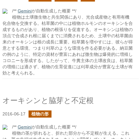
/**
Gemini
が自動生成した概要 **/
植物は土壌微生物と共生関係にあり、光合成産物と有用有機
化合物を交換する。枯草菌の中には植物ホルモンのオーキシンを合
成するものがあり、植物の根張りを促進する。オーキシンは植物の
頂点で合成され根に届くまでに消費されるため、土壌中の枯草菌由
来のオーキシンは根の成長に重要。枯草菌を増やすには、彼らが得
意とする環境、つまり刈草のような環境を作る必要がある。納豆菌
の例のように、特定の資材が豊富にあれば微生物は爆発的に増殖し
コロニーを形成する。したがって、牛糞主体の土壌改良は、枯草菌
の増殖には適さず、植物の生育促進には刈草成分が豊富な土壌が有
効と考えられる。
オーキシンと脇芽と不定根
2016-06-17
植物の形
/**
Gemini
が自動生成した概要 **/
植物の茎が折れると、折れた部分から不定根が生える。これ