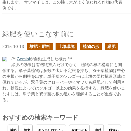
生します。 サツマイモは、この挿し木がよく使われる作物の代表
例です。
緑肥を使いこなす前に
2015-10-13
堆肥・肥料
土壌環境
植物の形
緑肥
/**
Gemini
が自動生成した概要 **/
緑肥の効果は有機物投入だけでなく、植物の根の構造にも関
係する。単子葉植物は多数の太い不定根を持ち、双子葉植物は中心
の主根から側根を出す。単子葉のソルゴーは土壌の団粒構造形成に
優れているが、双子葉のクローバーやヒマワリも緑肥として利用さ
れ、状況によってはソルゴー以上の効果を発揮する。緑肥を使いこ
なすには、単子葉と双子葉の根の違いを理解することが重要であ
る。
おすすめの検索キーワード
減肥
地力
モンモリロナイト
ゼオライト
腐植
緑泥石