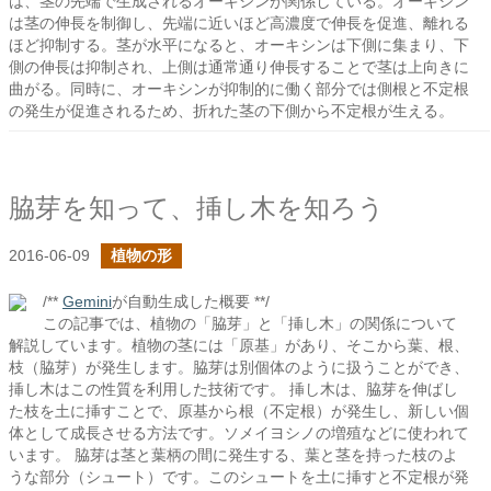
は、茎の先端で生成されるオーキシンが関係している。オーキシン
は茎の伸長を制御し、先端に近いほど高濃度で伸長を促進、離れる
ほど抑制する。茎が水平になると、オーキシンは下側に集まり、下
側の伸長は抑制され、上側は通常通り伸長することで茎は上向きに
曲がる。同時に、オーキシンが抑制的に働く部分では側根と不定根
の発生が促進されるため、折れた茎の下側から不定根が生える。
脇芽を知って、挿し木を知ろう
2016-06-09
植物の形
/**
Gemini
が自動生成した概要 **/
この記事では、植物の「脇芽」と「挿し木」の関係について
解説しています。植物の茎には「原基」があり、そこから葉、根、
枝（脇芽）が発生します。脇芽は別個体のように扱うことができ、
挿し木はこの性質を利用した技術です。 挿し木は、脇芽を伸ばし
た枝を土に挿すことで、原基から根（不定根）が発生し、新しい個
体として成長させる方法です。ソメイヨシノの増殖などに使われて
います。 脇芽は茎と葉柄の間に発生する、葉と茎を持った枝のよ
うな部分（シュート）です。このシュートを土に挿すと不定根が発