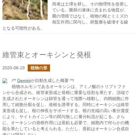
両者は土壌を耕し、その物理性を改善し
ている。菌耕の液体に含まれる物質が、
菌の増殖ではなく、植物の根とミミズの
相互作用に関与し、耕盤層を破壊する鍵
となる可能性がある。
維管束とオーキシンと発根
2020-08-19
植物の形
/**
Gemini
が自動生成した概要 **/
植物ホルモンであるオーキシンは、アミノ酸のトリプトファ
ンから合成され、維管束形成と発根に重要な役割を果たす。頂端で
生成されたオーキシンは師管を通って地際へ移動し、内鞘細胞に作
用して細胞分裂を促し、発根を誘導する。同時にオーキシンは維管
束形成も促し、根の伸長をサポートする。根の先端の高い養分濃度
により、サイトカイニン等の関与無しに養分転流が起こる。さら
に、オーキシンの発根作用には亜鉛も必要で、細胞内で何らかの機
能を果たしていると考えられる。ただし、亜鉛はオーキシン合成自
体には関与しない。