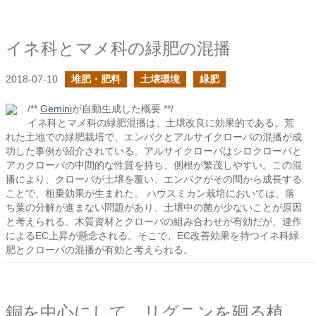
イネ科とマメ科の緑肥の混播
2018-07-10
堆肥・肥料
土壌環境
緑肥
/**
Gemini
が自動生成した概要 **/
イネ科とマメ科の緑肥混播は、土壌改良に効果的である。荒
れた土地での緑肥栽培で、エンバクとアルサイクローバの混播が成
功した事例が紹介されている。アルサイクローバはシロクローバと
アカクローバの中間的な性質を持ち、側根が繁茂しやすい。この混
播により、クローバが土壌を覆い、エンバクがその間から成長する
ことで、相乗効果が生まれた。 ハウスミカン栽培においては、落
ち葉の分解が進まない問題があり、土壌中の菌が少ないことが原因
と考えられる。木質資材とクローバの組み合わせが有効だが、連作
によるEC上昇が懸念される。そこで、EC改善効果を持つイネ科緑
肥とクローバの混播が有効と考えられる。
銅を中心にして、リグニンを廻る植物とキノコたちの活動