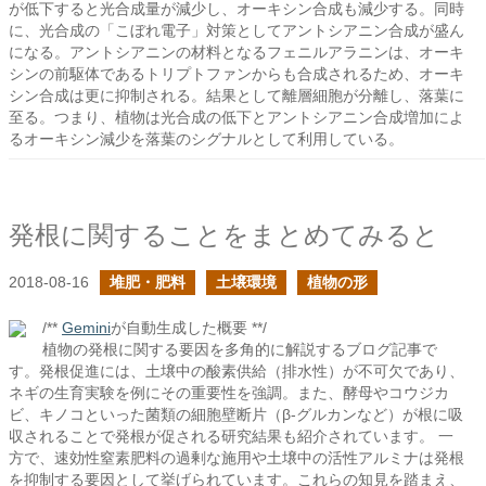
が低下すると光合成量が減少し、オーキシン合成も減少する。同時
に、光合成の「こぼれ電子」対策としてアントシアニン合成が盛ん
になる。アントシアニンの材料となるフェニルアラニンは、オーキ
シンの前駆体であるトリプトファンからも合成されるため、オーキ
シン合成は更に抑制される。結果として離層細胞が分離し、落葉に
至る。つまり、植物は光合成の低下とアントシアニン合成増加によ
るオーキシン減少を落葉のシグナルとして利用している。
発根に関することをまとめてみると
2018-08-16
堆肥・肥料
土壌環境
植物の形
/**
Gemini
が自動生成した概要 **/
植物の発根に関する要因を多角的に解説するブログ記事で
す。発根促進には、土壌中の酸素供給（排水性）が不可欠であり、
ネギの生育実験を例にその重要性を強調。また、酵母やコウジカ
ビ、キノコといった菌類の細胞壁断片（β-グルカンなど）が根に吸
収されることで発根が促される研究結果も紹介されています。 一
方で、速効性窒素肥料の過剰な施用や土壌中の活性アルミナは発根
を抑制する要因として挙げられています。これらの知見を踏まえ、