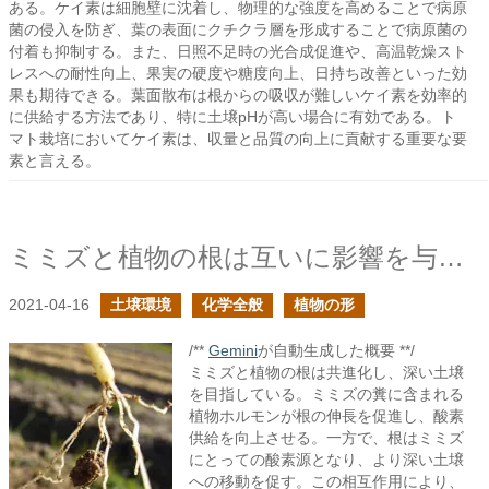
ある。ケイ素は細胞壁に沈着し、物理的な強度を高めることで病原
菌の侵入を防ぎ、葉の表面にクチクラ層を形成することで病原菌の
付着も抑制する。また、日照不足時の光合成促進や、高温乾燥スト
レスへの耐性向上、果実の硬度や糖度向上、日持ち改善といった効
果も期待できる。葉面散布は根からの吸収が難しいケイ素を効率的
に供給する方法であり、特に土壌pHが高い場合に有効である。ト
マト栽培においてケイ素は、収量と品質の向上に貢献する重要な要
素と言える。
ミミズと植物の根は互いに影響を与えながら深いところを目指す
2021-04-16
土壌環境
化学全般
植物の形
/**
Gemini
が自動生成した概要 **/
ミミズと植物の根は共進化し、深い土壌
を目指している。ミミズの糞に含まれる
植物ホルモンが根の伸長を促進し、酸素
供給を向上させる。一方で、根はミミズ
にとっての酸素源となり、より深い土壌
への移動を促す。この相互作用により、