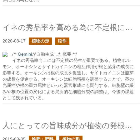
イネの秀品率を高める為に不定根に着目する
2020-08-17
植物の形
稲作
/**
Gemini
が自動生成した概要 **/
イネの秀品率向上には不定根の発生が重要である。植物ホル
モン、オーキシンとサイトカイニンの相互作用が根と脇芽の成長に
影響する。オーキシンは根の成長を促進し、サイトカイニンは脇芽
の成長を促進する。オーキシンは細胞増殖を調整することで、茎の
光屈性や根の重力屈性といった器官形成にも関与する。細胞壁の緩
みや核の位置の変化による局所的な細胞分裂の調整は、今後の課題
として残されている。
人にとっての旨味成分が植物の発根を促進するか？
2019-09-05
堆肥・肥料
植物の形