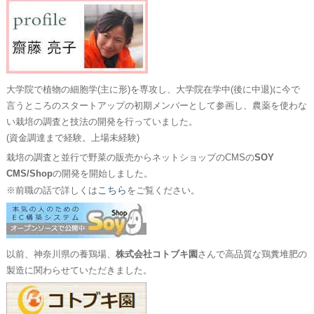
大学院で植物の細胞学(主に形)を専攻し、大学院在学中(後に中退)に今で
言うところのスタートアップの初期メンバーとして参画し、農薬を使わな
い栽培の調査と技法の開発を行っていました。
(資金調達まで経験。上場未経験)
栽培の調査と並行で野菜の販売からネットショップのCMSの
SOY
CMS/Shop
の開発を開始しました。
こちら
※前職の話で詳しくは
をご覧ください。
以前、神奈川県の養鶏場、
株式会社コトブキ園
さんで高品質な鶏糞堆肥の
製造に関わらせていただきました。