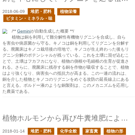
2018-06-09
堆肥・肥料
植物栄養
ビタミン・ミネラル・味
/**
Gemini
が自動生成した概要 **/
植物は銅を利用して難分解性有機物リグニンを合成し、自ら
を害虫や病原菌から守る。キノコは銅を利用してリグニンを分解す
る。廃菌床はキノコ栽培後の培地で、キノコが生え終わった後もリ
グニン分解のポテンシャルが残っている。これを土壌に混ぜ込むこ
とで、土壌はフカフカになり、植物の側根や毛細根の生育が促進さ
れる。さらに、廃菌床に残存する銅を作物が吸収することで、植物
はより強くなり、病害虫への抵抗力が高まる。この一連の流れは、
銅を介した植物とキノコのリグニンをめぐる攻防の延長線上にある
と言える。ボルドー液のような銅製剤は、このメカニズムを応用し
た農薬である。
植物ホルモンから再び牛糞堆肥による土作りの価値を問う
2018-01-14
堆肥・肥料
化学全般
家畜糞
植物の形