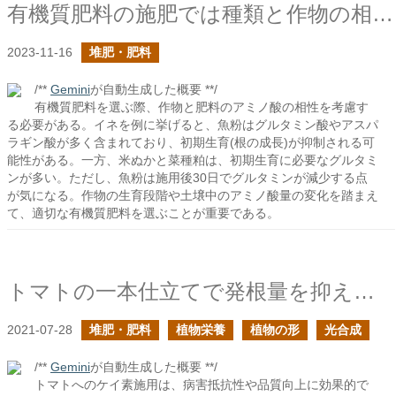
有機質肥料の施肥では種類と作物の相性に注意すべき
2023-11-16
堆肥・肥料
/**
Gemini
が自動生成した概要 **/
有機質肥料を選ぶ際、作物と肥料のアミノ酸の相性を考慮す
る必要がある。イネを例に挙げると、魚粉はグルタミン酸やアスパ
ラギン酸が多く含まれており、初期生育(根の成長)が抑制される可
能性がある。一方、米ぬかと菜種粕は、初期生育に必要なグルタミ
ンが多い。ただし、魚粉は施用後30日でグルタミンが減少する点
が気になる。作物の生育段階や土壌中のアミノ酸量の変化を踏まえ
て、適切な有機質肥料を選ぶことが重要である。
トマトの一本仕立てで発根量を抑えることでの懸念
2021-07-28
堆肥・肥料
植物栄養
植物の形
光合成
/**
Gemini
が自動生成した概要 **/
トマトへのケイ素施用は、病害抵抗性や品質向上に効果的で