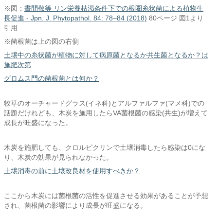
※図：
晝間敬等 リン栄養枯渇条件下での根圏糸状菌による植物生
長促進 - Jpn. J. Phytopathol. 84: 78–84 (2018)
80ページ 図1より
引用
※菌根菌は上の図の右側
土壌中の糸状菌が植物に対して病原菌となるか共生菌となるか？は
施肥次第
グロムス門の菌根菌とは何か？
牧草のオーチャードグラス(イネ科)とアルファルファ(マメ科)での
話題だけれども、木炭を施用したらVA菌根菌の感染(共生)が増えて
成長が旺盛になった。
木炭を施肥しても、クロルピクリンで土壌消毒したら感染は0にな
り、木炭の効果が見られなかった。
土壌消毒の前に土壌改良材を使用すべきか？
ここから木炭には菌根菌の活性を促進させる効果があることが予想
され、菌根菌の影響により成長が旺盛になる。