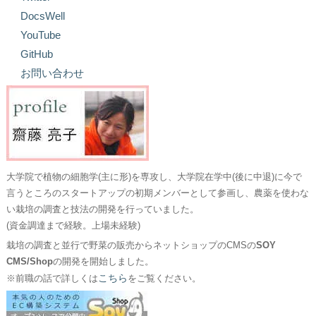
DocsWell
YouTube
GitHub
お問い合わせ
大学院で植物の細胞学(主に形)を専攻し、大学院在学中(後に中退)に今で
言うところのスタートアップの初期メンバーとして参画し、農薬を使わな
い栽培の調査と技法の開発を行っていました。
(資金調達まで経験。上場未経験)
栽培の調査と並行で野菜の販売からネットショップのCMSの
SOY
CMS/Shop
の開発を開始しました。
こちら
※前職の話で詳しくは
をご覧ください。