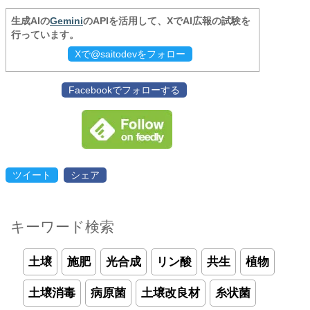
生成AIの
Gemini
のAPIを活用して、XでAI広報の試験を
行っています。
Xで@saitodevをフォロー
Facebookでフォローする
ツイート
シェア
キーワード検索
土壌
施肥
光合成
リン酸
共生
植物
土壌消毒
病原菌
土壌改良材
糸状菌