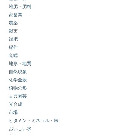
堆肥・肥料
家畜糞
農薬
獣害
緑肥
稲作
道端
地形・地質
自然現象
化学全般
植物の形
古典園芸
光合成
市場
ビタミン・ミネラル・味
おいしい水