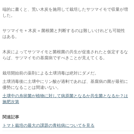
端的に書くと、荒い木炭を施用して栽培したサツマイモで収量が増
した。
サツマイモ + 木炭 = 菌根菌と判断するのは難しいけれども可能性
はある。
木炭によってサツマイモと菌根菌の共生が促進されたと仮定するな
らば、サツマイモの基腐病ですべきことが見えてくる。
栽培開始前の薬剤による土壌消毒は絶対にダメだ。
土壌消毒後に土壌中にリン酸が過剰であれば、基腐病の菌が最初に
優勢になることは間違いない。
土壌中の糸状菌が植物に対して病原菌となるか共生菌となるか？は
施肥次第
関連記事
トマト栽培の最大の課題の青枯病についてを見る