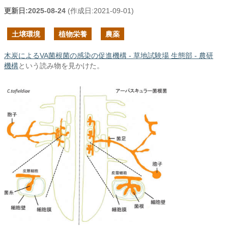
更新日:
2025-08-24
(作成日:
2021-09-01
)
土壌環境
植物栄養
農薬
木炭によるVA菌根菌の感染の促進機構 - 草地試験場 生態部 - 農研
機構
という読み物を見かけた。