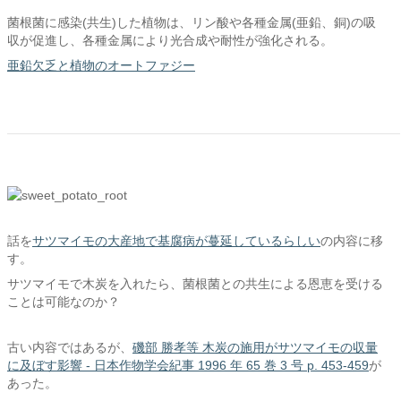
菌根菌に感染(共生)した植物は、リン酸や各種金属(亜鉛、銅)の吸
収が促進し、各種金属により光合成や耐性が強化される。
亜鉛欠乏と植物のオートファジー
話を
サツマイモの大産地で基腐病が蔓延しているらしい
の内容に移
す。
サツマイモで木炭を入れたら、菌根菌との共生による恩恵を受ける
ことは可能なのか？
古い内容ではあるが、
磯部 勝孝等 木炭の施用がサツマイモの収量
に及ぼす影響 - 日本作物学会紀事 1996 年 65 巻 3 号 p. 453-459
が
あった。