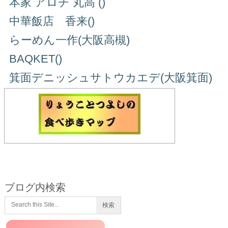
本家 アロチ 丸高 ()
中華飯店 香来()
らーめん一作(大阪高槻)
BAQKET()
箕面デニッシュサトウカエデ(大阪箕面)
ブログ内検索