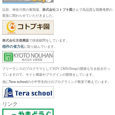
以前、神奈川県の養鶏場、
株式会社コトブキ園
さんで高品質な鶏糞堆肥の
製造に関わらせていただきました。
株式会社京都農販
で技術顧問をしています。
稲作の省力化
に取り組んでいます。
フリーランスのプログラマとしてSOY CMS/Shopの開発も引き続き行っ
ていますので、サイト構築やプラグインの開発をしています。
他に
Tera school
の小中学生向けのプログラミング教室で教えています。
リンク