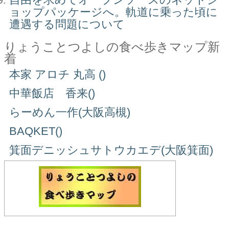
ョップパッケージへ。軌道に乗った頃に
遭遇する問題について
りょうことつよしの食べ歩きマップ新
着
本家 アロチ 丸高 ()
中華飯店 香来()
らーめん一作(大阪高槻)
BAQKET()
箕面デニッシュサトウカエデ(大阪箕面)