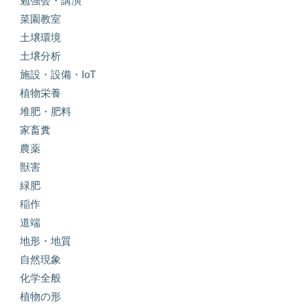
勉強会・講演
菜園教室
土壌環境
土壌分析
施設・設備・IoT
植物栄養
堆肥・肥料
家畜糞
農薬
獣害
緑肥
稲作
道端
地形・地質
自然現象
化学全般
植物の形