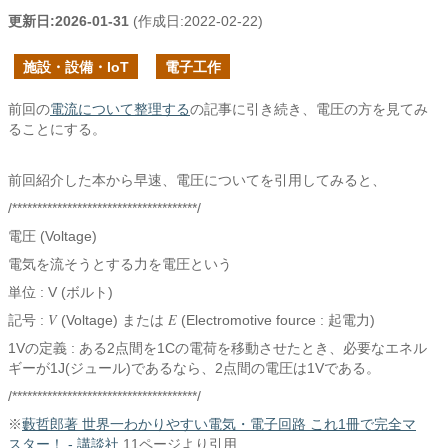
更新日:
2026-01-31
(作成日:
2022-02-22
)
施設・設備・IoT
電子工作
前回の
電流について整理する
の記事に引き続き、電圧の方を見てみ
ることにする。
前回紹介した本から早速、電圧についてを引用してみると、
/*************************************/
電圧 (Voltage)
電気を流そうとする力を電圧という
単位 : V (ボルト)
V
E
記号 :
(Voltage) または
(Electromotive fource : 起電力)
1Vの定義 : ある2点間を1Cの電荷を移動させたとき、必要なエネル
ギーが1J(ジュール)であるなら、2点間の電圧は1Vである。
/*************************************/
※
藪哲郎著 世界一わかりやすい電気・電子回路 これ1冊で完全マ
スター！ - 講談社
11ページより引用