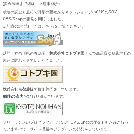
(資金調達まで経験。上場未経験)
栽培の調査と並行で野菜の販売からネットショップのCMSの
SOY
CMS/Shop
の開発を開始しました。
こちら
※前職の話で詳しくは
をご覧ください。
以前、神奈川県の養鶏場、
株式会社コトブキ園
さんで高品質な鶏糞堆肥の
製造に関わらせていただきました。
株式会社京都農販
で技術顧問をしています。
稲作の省力化
に取り組んでいます。
フリーランスのプログラマとしてSOY CMS/Shopの開発も引き続き行っ
ていますので、サイト構築やプラグインの開発をしています。