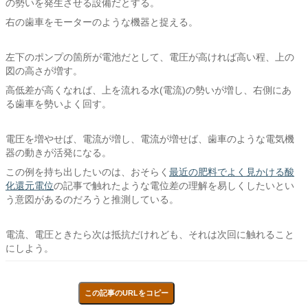
の勢いを発生させる設備だとする。
右の歯車をモーターのような機器と捉える。
左下のポンプの箇所が電池だとして、電圧が高ければ高い程、上の
図の高さが増す。
高低差が高くなれば、上を流れる水(電流)の勢いが増し、右側にあ
る歯車を勢いよく回す。
電圧を増やせば、電流が増し、電流が増せば、歯車のような電気機
器の動きが活発になる。
この例を持ち出したいのは、おそらく
最近の肥料でよく見かける酸
化還元電位
の記事で触れたような電位差の理解を易しくしたいとい
う意図があるのだろうと推測している。
電流、電圧ときたら次は抵抗だけれども、それは次回に触れること
にしよう。
この記事のURLをコピー