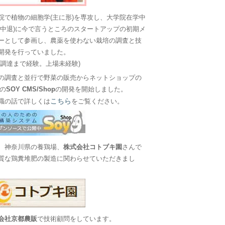
院で植物の細胞学(主に形)を専攻し、大学院在学中
に中退)に今で言うところのスタートアップの初期メ
ーとして参画し、農薬を使わない栽培の調査と技
開発を行っていました。
金調達まで経験。上場未経験)
の調査と並行で野菜の販売からネットショップの
Sの
SOY CMS/Shop
の開発を開始しました。
こちら
職の話で詳しくは
をご覧ください。
、神奈川県の養鶏場、
株式会社コトブキ園
さんで
質な鶏糞堆肥の製造に関わらせていただきまし
会社京都農販
で技術顧問をしています。