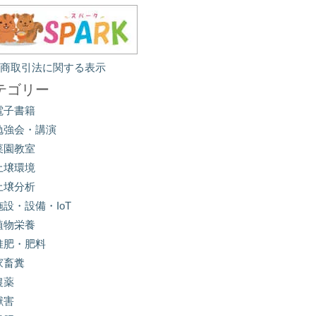
定商取引法に関する表示
テゴリー
電子書籍
勉強会・講演
菜園教室
土壌環境
土壌分析
施設・設備・IoT
植物栄養
堆肥・肥料
家畜糞
農薬
獣害