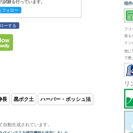
報の試験を行っています。
稲作
evをフォロー
フォローする
フリ
発も
イン
他に
で教
リ
伸長
黒ボク土
ハーバー・ボッシュ法
て自動生成されています。