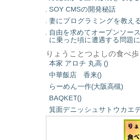
SOY CMSの開発秘話
妻にプログラミングを教え
自由を求めてオープンソー
に乗った頃に遭遇する問題
りょうことつよしの食べ歩
本家 アロチ 丸高 ()
中華飯店 香来()
らーめん一作(大阪高槻)
BAQKET()
箕面デニッシュサトウカエデ