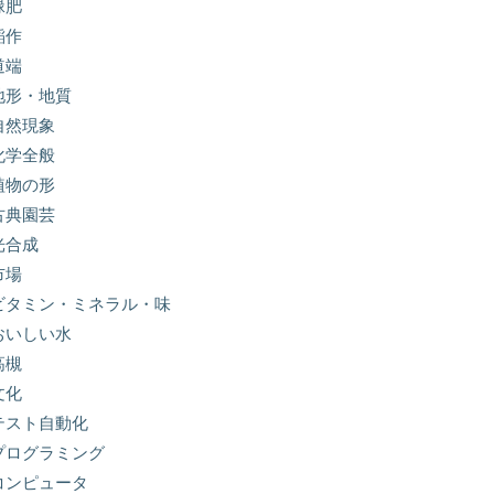
緑肥
稲作
道端
地形・地質
自然現象
化学全般
植物の形
古典園芸
光合成
市場
ビタミン・ミネラル・味
おいしい水
高槻
文化
テスト自動化
プログラミング
コンピュータ