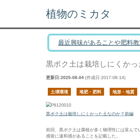
植物のミカタ
最近興味があることや肥料教
黒ボク土は栽培しにくかっ
更新日:
2025-08-04
(作成日:
2017-08-14
)
土壌環境
堆肥・肥料
地形・地質
黒ボク土は栽培しにくかった土なのか？前編
前回、黒ボク土は腐植が多く物理性には富んで
感覚に違和感があることを記載した。