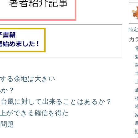
特
カ
善する余地は大きい
処か？
る台風に対して出来ることはあるか？
向上ができる確信を得た
り問題
る