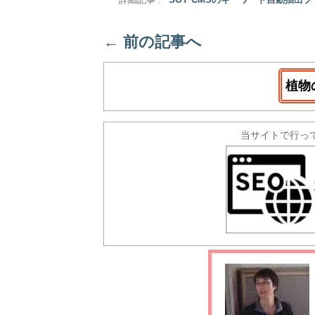
詳細記事 :
SOY CMSのキーワード自動抽出
←
前の記事へ
植物
当サイトで行っ