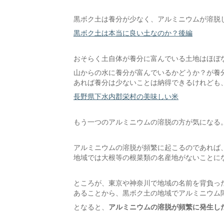
黒ボク土は養分が少なく、アルミニウムが溶脱
黒ボク土は本当に良い土なのか？後編
おそらく土自体が養分に富んでいる土地はほぼ
山からの水に養分が富んでいるかどうか？が養
あれば養分は少ないことは納得できるけれども
長野県下水内郡栄村の美味しい米
もう一つのアルミニウムの溶脱の方が気になる
アルミニウムの溶脱が頻繁に起こるのであれば
地域では大根等の根菜類の名産地がないことに
ところが、東京や神奈川で地域の名前を背負っ
あることから、黒ボク土の地域でアルミニウム
となると、
アルミニウムの溶脱が頻繁に発生し