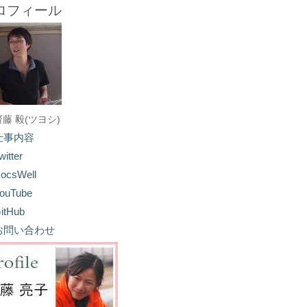
ロフィール
齋藤 毅(ツヨシ)
仕事内容
witter
ocsWell
ouTube
itHub
お問い合わせ