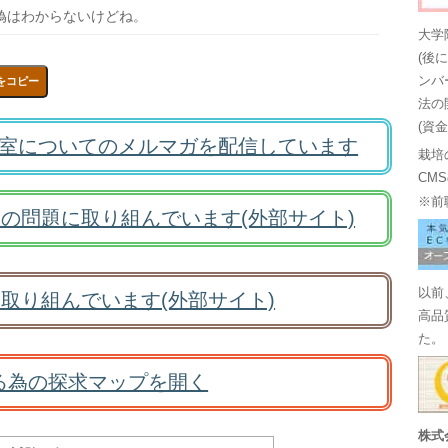
偽はわからないけどね。
大学
(後
ンバ
をコピー
法の
(資
室についてのメルマガを配信しています
栽培
CM
※前
の問題に取り組んでいます(外部サイト)
以前
取り組んでいます(外部サイト)
高品
た。
る為の探求マップを開く
株式