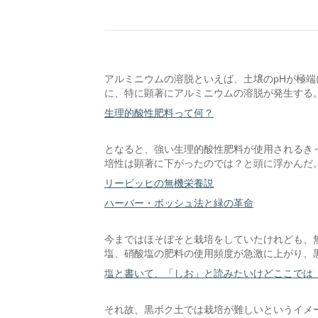
アルミニウムの溶脱といえば、土壌のpHが極
に、特に顕著にアルミニウムの溶脱が発生する
生理的酸性肥料って何？
となると、強い生理的酸性肥料が使用されるき
培性は顕著に下がったのでは？と頭に浮かんだ
リービッヒの無機栄養説
ハーバー・ボッシュ法と緑の革命
今まではほそぼそと栽培をしていたけれども、
塩、硝酸塩の肥料の使用頻度が急激に上がり、
塩と書いて、「しお」と読みたいけどここでは
それ故、黒ボク土では栽培が難しいというイメ