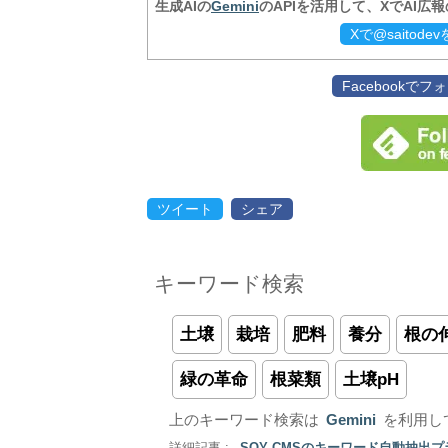
生成AIの
Gemini
のAPIを活用して、XでAI広
Xで@saitod
Facebookで
ツイート
シェア
キーワード検索
土壌
栽培
肥料
養分
根の
緑の革命
根菜類
土壌pH
上のキーワード検索は
Gemini
を利用し