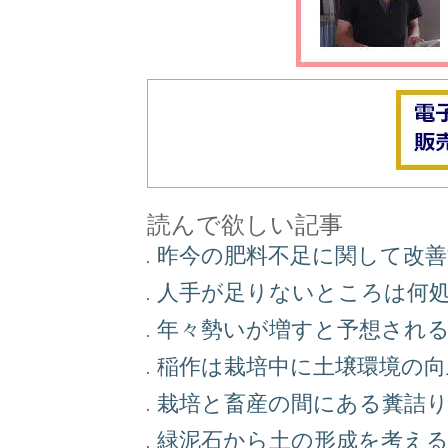
読んで欲しい記事
昨今の肥料不足に関して改
人手が足りないところは何
年々勢いが増すと予想され
稲作は栽培中に土壌環境の
栽培と畜産の間にある糞詰
緑泥石から土の形成を考え