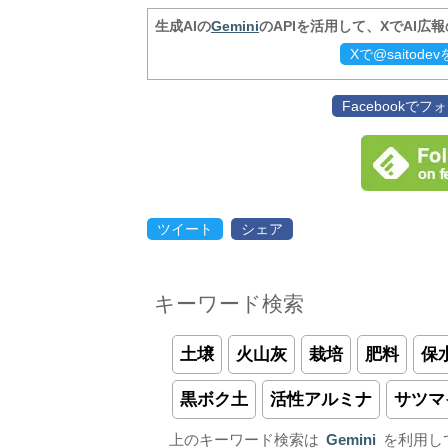
生成AIの
Gemini
のAPIを活用して、XでAI広
Xで@saitod
Facebookで
ツイート
シェア
キーワード検索
土壌
火山灰
栽培
肥料
保
黒ボク土
活性アルミナ
サツマ
上のキーワード検索は
Gemini
を利用し