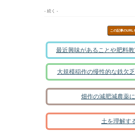
- 続く -
この記事のURL
最近興味があることや肥料教
大規模稲作の慢性的な鉄欠乏
畑作の減肥減農薬に
土を理解す