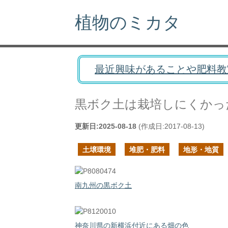
植物のミカタ
最近興味があることや肥料教
黒ボク土は栽培しにくかっ
更新日:
2025-08-18
(作成日:
2017-08-13
)
土壌環境
堆肥・肥料
地形・地質
南九州の黒ボク土
神奈川県の新横浜付近にある畑の色