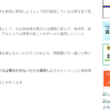
件を必死に再現しようとして試行錯誤している土質を見て思
題として、火山灰由来の黒ボクは腐植に富んで、保水性、排
、アルミニウム障害が起こりやすいから栽培しにくいと。
感を感じなかっただろうけれども、関西圏に引っ越した時に
ク土は養分が少ないだとか栽培しにくい
ということに違和感
生しやすくなる