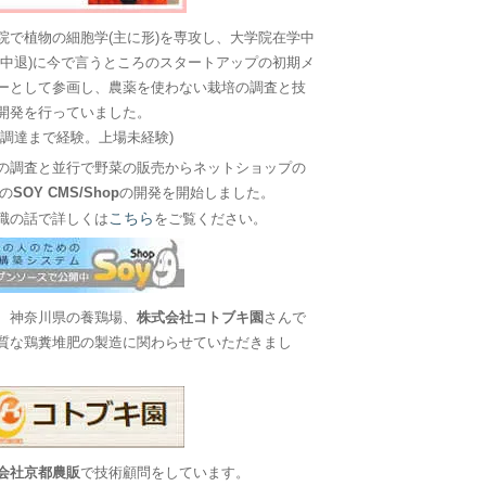
院で植物の細胞学(主に形)を専攻し、大学院在学中
に中退)に今で言うところのスタートアップの初期メ
ーとして参画し、農薬を使わない栽培の調査と技
開発を行っていました。
金調達まで経験。上場未経験)
の調査と並行で野菜の販売からネットショップの
Sの
SOY CMS/Shop
の開発を開始しました。
こちら
職の話で詳しくは
をご覧ください。
、神奈川県の養鶏場、
株式会社コトブキ園
さんで
質な鶏糞堆肥の製造に関わらせていただきまし
会社京都農販
で技術顧問をしています。