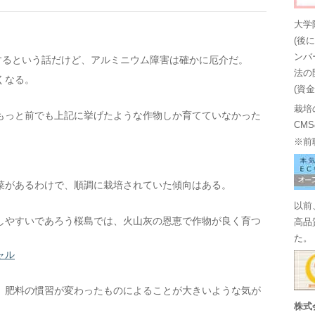
大学
(後
ンバ
するという話だけど、アルミニウム障害は確かに厄介だ。
法の
くなる。
(資
栽培
もっと前でも上記に挙げたような作物しか育てていなかった
CM
※前
菜があるわけで、順調に栽培されていた傾向はある。
以前
しやすいであろう桜島では、火山灰の恩恵で作物が良く育つ
高品
た。
ャル
、肥料の慣習が変わったものによることが大きいような気が
株式