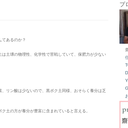
プ
んてあるのか？
土は土壌の物理性、化学性で苦戦していて、保肥力が少ない
T
D
Y
G
素、リン酸は少ないので、黒ボク土同様、おそらく養分は乏
ボク土の方が養分が豊富に含まれていると言える。