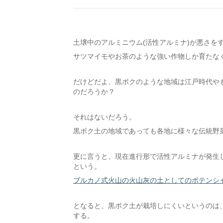
土壌中のアルミニウム(活性アルミナ)が悪さを
サツマイモやお茶のような強い作物しか育たな
だけどだよ、黒ボクのような地域は江戸時代や
のだろうか？
それはないだろう。
黒ボク土の地域であっても各地に様々な伝統野
更に言うと、現在進行形で活性アルミナが発生
という。
ブルカノ式火山の火山灰の土としてのポテンシ
となると、黒ボク土が栽培しにくいというのは
する。