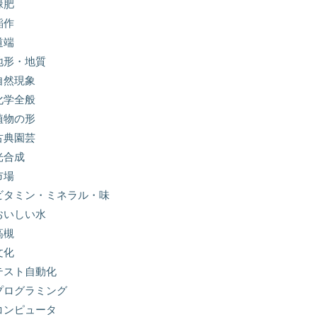
緑肥
稲作
道端
地形・地質
自然現象
化学全般
植物の形
古典園芸
光合成
市場
ビタミン・ミネラル・味
おいしい水
高槻
文化
テスト自動化
プログラミング
コンピュータ