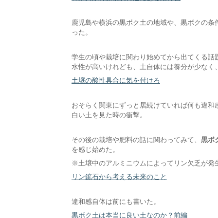
鹿児島や横浜の黒ボク土の地域や、黒ボクの条
った。
学生の頃や栽培に関わり始めてから出てくる話
水性が高いけれども、土自体には養分が少なく
土壌の酸性具合に気を付けろ
おそらく関東にずっと居続けていれば何も違和
白い土を見た時の衝撃。
その後の栽培や肥料の話に関わってみて、
黒ボ
を感じ始めた。
※土壌中のアルミニウムによってリン欠乏が発
リン鉱石から考える未来のこと
違和感自体は前にも書いた。
黒ボク土は本当に良い土なのか？前編