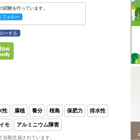
報の試験を行っています。
evをフォロー
フォローする
水性
腐植
養分
桜島
保肥力
排水性
イモ
アルミニウム障害
て自動生成されています。