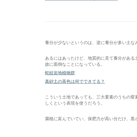
養分が少ないというのは、逆に養分が多い土な
あるにはあったけど、地質的に見て養分がある
故に面倒なことになっている。
蛇紋岩地植物群
真砂土の茶色は何でできてる？
こういう土地であっても、三大要素のうちの窒
しくという表現を使うだろう。
腐植に富んでいてい、保肥力が高い分だけ、黒