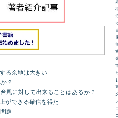
善する余地は大きい
処か？
る台風に対して出来ることはあるか？
向上ができる確信を得た
り問題