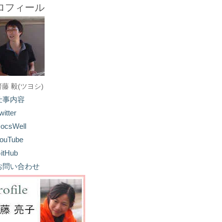
ロフィール
齋藤 毅(ツヨシ)
仕事内容
witter
ocsWell
ouTube
itHub
お問い合わせ