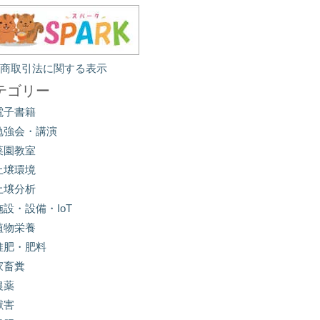
定商取引法に関する表示
テゴリー
電子書籍
勉強会・講演
菜園教室
土壌環境
土壌分析
施設・設備・IoT
植物栄養
堆肥・肥料
家畜糞
農薬
獣害