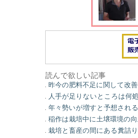
読んで欲しい記事
昨今の肥料不足に関して改
人手が足りないところは何
年々勢いが増すと予想され
稲作は栽培中に土壌環境の
栽培と畜産の間にある糞詰