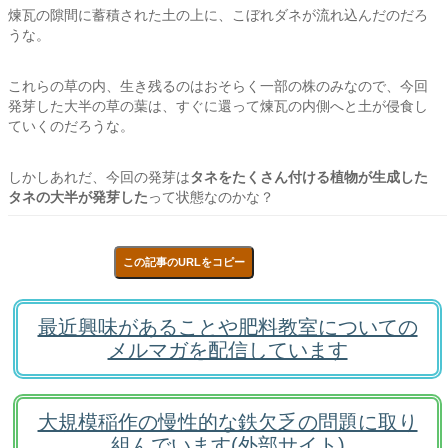
煉瓦の隙間に蓄積された土の上に、こぼれダネが流れ込んだのだろ
うな。
これらの草の内、生き残るのはおそらく一部の株のみなので、今回
発芽した大半の草の葉は、すぐに還って煉瓦の内側へと土が侵食し
ていくのだろうな。
しかしあれだ、今回の発芽は
タネをたくさん付ける植物が生成した
タネの大半が発芽した
って状態なのかな？
この記事のURLをコピー
最近興味があることや肥料教室についての
メルマガを配信しています
大規模稲作の慢性的な鉄欠乏の問題に取り
組んでいます(外部サイト)