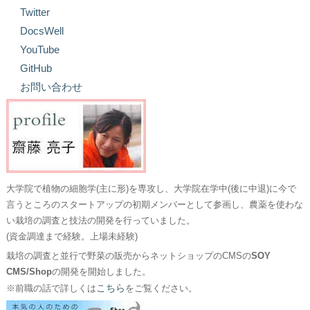
Twitter
DocsWell
YouTube
GitHub
お問い合わせ
大学院で植物の細胞学(主に形)を専攻し、大学院在学中(後に中退)に今で
言うところのスタートアップの初期メンバーとして参画し、農薬を使わな
い栽培の調査と技法の開発を行っていました。
(資金調達まで経験。上場未経験)
栽培の調査と並行で野菜の販売からネットショップのCMSの
SOY
CMS/Shop
の開発を開始しました。
こちら
※前職の話で詳しくは
をご覧ください。