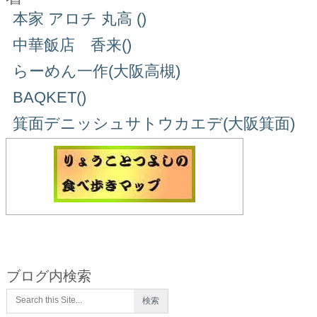
本家 アロチ 丸高 ()
中華飯店 香来()
らーめん一作(大阪高槻)
BAQKET()
箕面デニッシュサトウカエデ(大阪箕面)
ブログ内検索