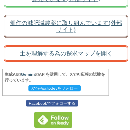
畑作の減肥減農薬に取り組んでいます(外部
サイト)
土を理解する為の探求マップを開く
生成AIの
Gemini
のAPIを活用して、XでAI広報の試験を
行っています。
Xで@saitodevをフォロー
Facebookでフォローする