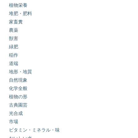
植物栄養
堆肥・肥料
家畜糞
農薬
獣害
緑肥
稲作
道端
地形・地質
自然現象
化学全般
植物の形
古典園芸
光合成
市場
ビタミン・ミネラル・味