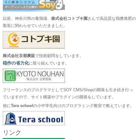
以前、神奈川県の養鶏場、
株式会社コトブキ園
さんで高品質な鶏糞堆肥の
製造に関わらせていただきました。
株式会社京都農販
で技術顧問をしています。
稲作の省力化
に取り組んでいます。
フリーランスのプログラマとしてSOY CMS/Shopの開発も引き続き行っ
ていますので、サイト構築やプラグインの開発をしています。
他に
Tera school
の小中学生向けのプログラミング教室で教えています。
リンク