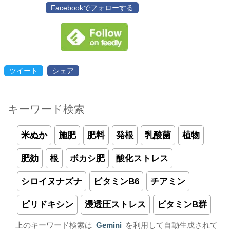
Facebookでフォローする
ツイート
シェア
キーワード検索
米ぬか
施肥
肥料
発根
乳酸菌
植物
肥効
根
ボカシ肥
酸化ストレス
シロイヌナズナ
ビタミンB6
チアミン
ピリドキシン
浸透圧ストレス
ビタミンB群
上のキーワード検索は
Gemini
を利用して自動生成されて