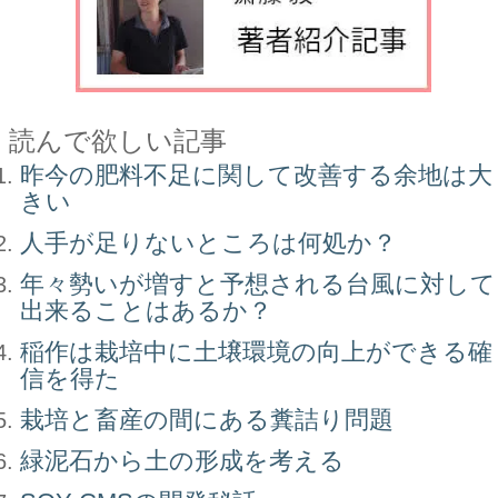
読んで欲しい記事
昨今の肥料不足に関して改善する余地は大
きい
人手が足りないところは何処か？
年々勢いが増すと予想される台風に対して
出来ることはあるか？
稲作は栽培中に土壌環境の向上ができる確
信を得た
栽培と畜産の間にある糞詰り問題
緑泥石から土の形成を考える