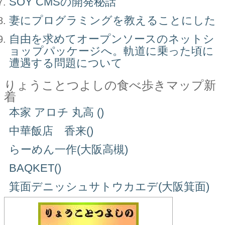
SOY CMSの開発秘話
妻にプログラミングを教えることにした
自由を求めてオープンソースのネットシ
ョップパッケージへ。軌道に乗った頃に
遭遇する問題について
りょうことつよしの食べ歩きマップ新
着
本家 アロチ 丸高 ()
中華飯店 香来()
らーめん一作(大阪高槻)
BAQKET()
箕面デニッシュサトウカエデ(大阪箕面)