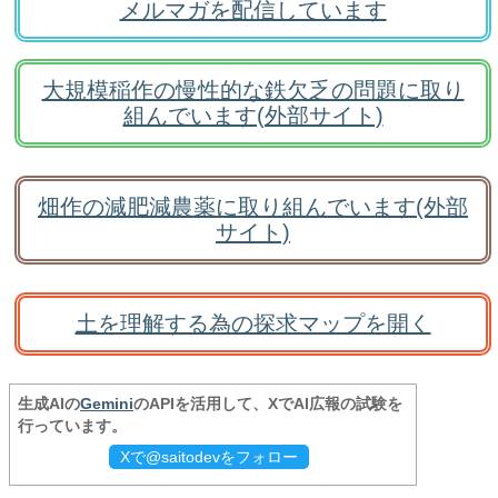
メルマガを配信しています
大規模稲作の慢性的な鉄欠乏の問題に取り
組んでいます(外部サイト)
畑作の減肥減農薬に取り組んでいます(外部
サイト)
土を理解する為の探求マップを開く
生成AIの
Gemini
のAPIを活用して、XでAI広報の試験を
行っています。
Xで@saitodevをフォロー