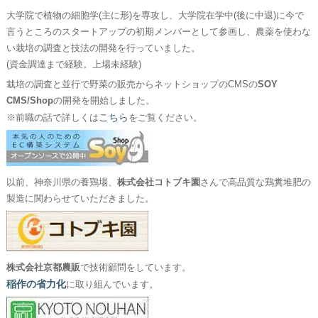
大学院で植物の細胞学(主に形)を専攻し、大学院在学中(後に中退)に今で
言うところのスタートアップの初期メンバーとして参画し、農薬を使わな
い栽培の調査と技法の開発を行っていました。
(資金調達まで経験。上場未経験)
栽培の調査と並行で野菜の販売からネットショップのCMSの
SOY
CMS/Shop
の開発を開始しました。
こちら
※前職の話で詳しくは
をご覧ください。
以前、神奈川県の養鶏場、
株式会社コトブキ園
さんで高品質な鶏糞堆肥の
製造に関わらせていただきました。
株式会社京都農販
で技術顧問をしています。
稲作の省力化
に取り組んでいます。