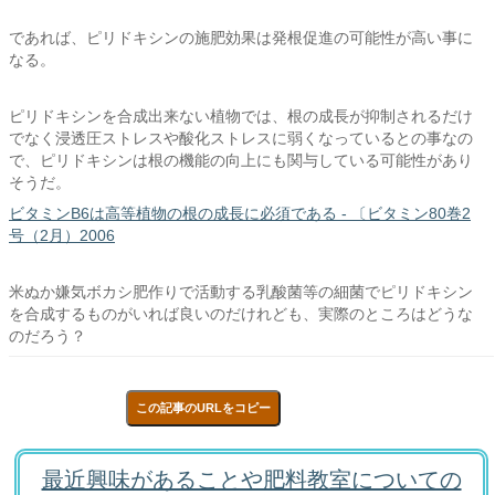
であれば、ピリドキシンの施肥効果は発根促進の可能性が高い事に
なる。
ピリドキシンを合成出来ない植物では、根の成長が抑制されるだけ
でなく浸透圧ストレスや酸化ストレスに弱くなっているとの事なの
で、ピリドキシンは根の機能の向上にも関与している可能性があり
そうだ。
ビタミンB6は高等植物の根の成長に必須である - 〔ビタミン80巻2
号（2月）2006
米ぬか嫌気ボカシ肥作りで活動する乳酸菌等の細菌でピリドキシン
を合成するものがいれば良いのだけれども、実際のところはどうな
のだろう？
この記事のURLをコピー
最近興味があることや肥料教室についての