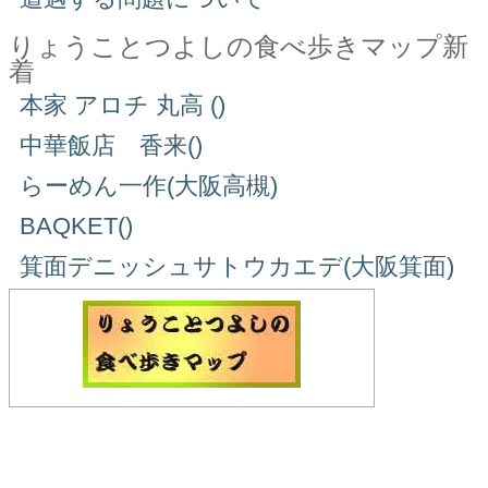
りょうことつよしの食べ歩きマップ新
着
本家 アロチ 丸高 ()
中華飯店 香来()
らーめん一作(大阪高槻)
BAQKET()
箕面デニッシュサトウカエデ(大阪箕面)