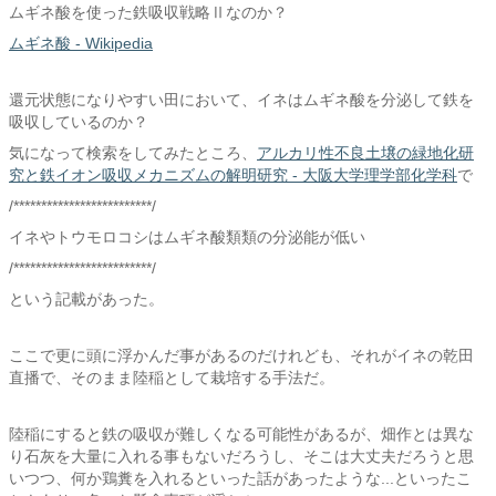
ムギネ酸を使った鉄吸収戦略Ⅱなのか？
ムギネ酸 - Wikipedia
還元状態になりやすい田において、イネはムギネ酸を分泌して鉄を
吸収しているのか？
気になって検索をしてみたところ、
アルカリ性不良土壌の緑地化研
究と鉄イオン吸収メカニズムの解明研究 - 大阪大学理学部化学科
で
/*************************/
イネやトウモロコシはムギネ酸類類の分泌能が低い
/*************************/
という記載があった。
ここで更に頭に浮かんだ事があるのだけれども、それがイネの乾田
直播で、そのまま陸稲として栽培する手法だ。
陸稲にすると鉄の吸収が難しくなる可能性があるが、畑作とは異な
り石灰を大量に入れる事もないだろうし、そこは大丈夫だろうと思
いつつ、何か鶏糞を入れるといった話があったような...といったこ