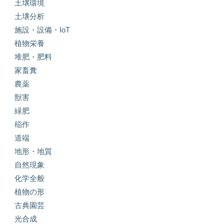
土壌環境
土壌分析
施設・設備・IoT
植物栄養
堆肥・肥料
家畜糞
農薬
獣害
緑肥
稲作
道端
地形・地質
自然現象
化学全般
植物の形
古典園芸
光合成