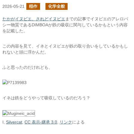
2026-05-21
稲作
化学全般
たかがイヌビエ、されどイヌビエ
までの記事でイヌビエのアレロパ
シー物質であるDIMBOAが鉄の吸収に関与しているかもという内容
を記載した。
この内容を見て、イネとイヌビエが鉄の取り合いをしているかもし
れないと頭に浮かんだ。
ふと思ったのだけれども、
イネは鉄をどうやって吸収しているのだろう？
I,
Silvercat
,
CC 表示-継承 3.0
,
リンク
による