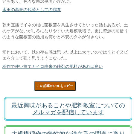
ともあり、色々な懸念事項が浮かぶ。
水田の基肥の代替としての鶏糞
乾田直播でイネの根に菌根菌を共生させてといった話もあるが、土
のケアがないがしろになりやすい大規模栽培で、更に資源の前借り
のような菌根菌の活用も何かと不安のタネが付きない。
稲作において、鉄の存在感は思った以上に大きいのでは？とイヌビ
エを介して強く思うようになった。
稲作で使い捨てカイロ由来の鉄剤の肥料があれば良い
この記事のURLをコピー
最近興味があることや肥料教室についての
メルマガを配信しています
大規模稲作の慢性的な鉄欠乏の問題に取り