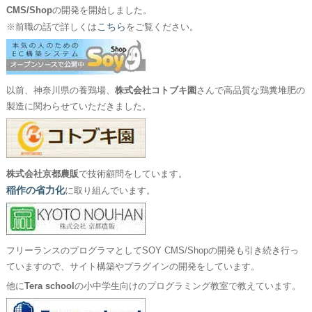
CMS/Shop
の開発を開始しました。
こちら
※前職の話で詳しくは
をご覧ください。
以前、神奈川県の養鶏場、
株式会社コトブキ園
さんで高品質な鶏糞堆肥の
製造に関わらせていただきました。
株式会社京都農販
で技術顧問をしています。
稲作の省力化
に取り組んでいます。
フリーランスのプログラマとしてSOY CMS/Shopの開発も引き続き行っ
ていますので、サイト構築やプラグインの開発をしています。
他に
Tera school
の小中学生向けのプログラミング教室で教えています。