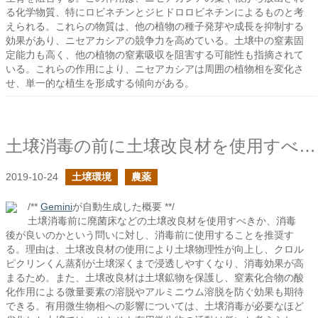
る化学物質、特にロビネチンとジヒドロロビネチンによるものと考
えられる。これらの物質は、他の植物の種子発芽や成長を抑制する
効果があり、ニセアカシアの競争力を高めている。土壌中の窒素固
定能力も高く、他の植物の窒素吸収を阻害する可能性も指摘されて
いる。これらの作用により、ニセアカシアは周囲の植物相を変化さ
せ、単一的な植生を形成する傾向がある。
土壌消毒の前に土壌改良材を使用すべきか？
2019-10-24
土壌環境
農薬
/**
Gemini
が自動生成した概要 **/
土壌消毒前に廃菌床などの土壌改良材を使用すべきか、消毒
後が良いのかという問いに対し、消毒前に使用することを推奨す
る。理由は、土壌改良材の使用により土壌物理性が向上し、クロル
ピクリンくん蒸剤が土壌深くまで浸透しやすくなり、消毒効果が高
まるため。また、土壌改良材は土壌鉱物を保護し、窒素化合物の酸
化作用による微量要素の溶脱やアルミニウム溶脱を防ぐ効果も期待
できる。有用微生物相への影響については、土壌消毒が必要なほど