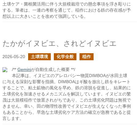
土壌ケア・菌根菌活用に伴う大規模栽培での懸念事項を浮き彫りに
する。筆者は、一連の考察を通じて、稲作における鉄の存在感が予
想以上に大きいことを改めて強調している。
たかがイヌビエ、されどイヌビエ
2026-05-20
土壌環境
化学全般
稲作
/**
Gemini
が自動生成した概要 **/
本記事は、イヌビエのアレロパシー物質DIMBOAが水田土壌
に与える深刻な影響を指摘。DIMBOAはギ酸を放出し鉄をキレート
することで、粘土鉱物の風化を早め、鉄の溶脱を促進し、結果的に
土壌劣化を加速させるメカニズムを解説しています。イヌビエの繁
茂は大規模稲作で放置されがちであり、この土壌劣化問題は無視で
きません。幸い、田の物理性改善でイヌビエが生えなくなった事例
もあることから、早急な土壌劣化ケア方法の確立が急務であると提
言します。