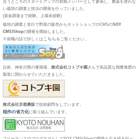
言うところのスタートアップの初期メンバーとして参画し、農薬を使わな
い栽培の調査と技法の開発を行っていました。
(資金調達まで経験。上場未経験)
栽培の調査と並行で野菜の販売からネットショップのCMSの
SOY
CMS/Shop
の開発を開始しました。
こちら
※前職の話で詳しくは
をご覧ください。
以前、神奈川県の養鶏場、
株式会社コトブキ園
さんで高品質な鶏糞堆肥の
製造に関わらせていただきました。
株式会社京都農販
で技術顧問をしています。
稲作の省力化
に取り組んでいます。
フリーランスのプログラマとしてSOY CMS/Shopの開発も引き続き行っ