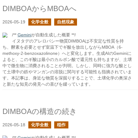
DIMBOAからMBOAへ
2026-05-19
化学全般
自然現象
/**
Gemini
が自動生成した概要 **/
イヌタデのアレロパシー物質DIMBOAは不安定な性質を持
ち、酵素を必要とせず室温下でギ酸を放出しながらMBOA（6-
methoxy-2-benzoxazolinone）へと変化します。生成AIのGeminiに
よると、このギ酸は最小のカルボン酸で還元性も持ちますが、土壌
中で微生物に消費されることが判明。しかし、同時に強力な酸とし
て土壌中の鉄やマンガンの溶脱に関与する可能性も指摘されていま
す。本記事は、身近な物質を深掘りすることで、土壌化学の奥深さ
と新たな知見の発見への喜びを綴っています。
DIMBOAの構造の続き
2026-05-18
化学全般
稲作
/**
Gemini
が自動生成した概要 **/