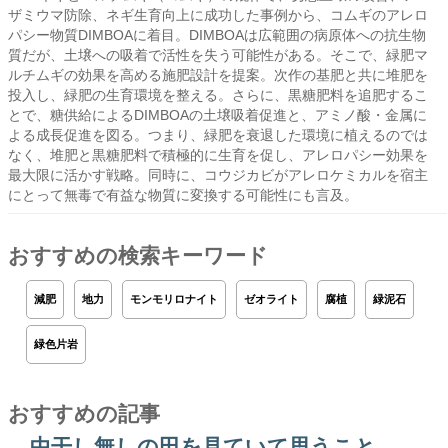
ザミウマ防除、ネギ生育向上に成功した事例から、コムギのアレロ
パシー物質DIMBOAに着目。DIMBOAは広範囲の病原体への抗生物
質だが、土壌への吸着で活性を失う可能性がある。そこで、緑肥マ
ルチムギの効果を高める施肥設計を提案。次作の基肥と共に堆肥を
投入し、緑肥の生育環境を整える。さらに、黒糖肥料を追肥するこ
とで、糖供給によるDIMBOAの土壌吸着促進と、アミノ酸・金属に
よる成長促進を図る。つまり、緑肥を衰退した環境に植えるのでは
なく、堆肥と黒糖肥料で積極的に生育を促し、アレロパシー効果を
最大限に活かす戦略。同時に、コウジカビがアレロケミカルを宿主
にとって無毒で有益な物質に変換する可能性にも言及。
おすすめの検索キーワード
減肥
地力
モンモリロナイト
ゼオライト
腐植
緑泥石
緑色片岩
おすすめの記事
中干し無しの田を見ていて思うこと