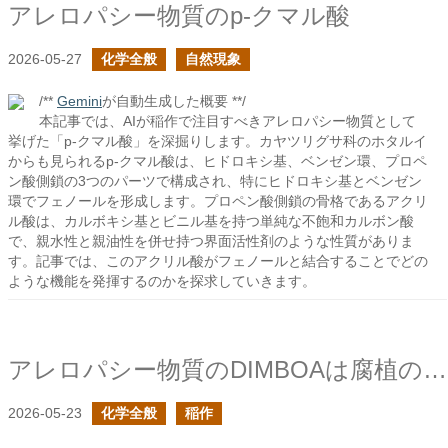
アレロパシー物質のp-クマル酸
2026-05-27
化学全般
自然現象
/**
Gemini
が自動生成した概要 **/
本記事では、AIが稲作で注目すべきアレロパシー物質として
挙げた「p-クマル酸」を深掘りします。カヤツリグサ科のホタルイ
からも見られるp-クマル酸は、ヒドロキシ基、ベンゼン環、プロペ
ン酸側鎖の3つのパーツで構成され、特にヒドロキシ基とベンゼン
環でフェノールを形成します。プロペン酸側鎖の骨格であるアクリ
ル酸は、カルボキシ基とビニル基を持つ単純な不飽和カルボン酸
で、親水性と親油性を併せ持つ界面活性剤のような性質がありま
す。記事では、このアクリル酸がフェノールと結合することでどの
ような機能を発揮するのかを探求していきます。
アレロパシー物質のDIMBOAは腐植の構成要因として取り込まれるか？
2026-05-23
化学全般
稲作