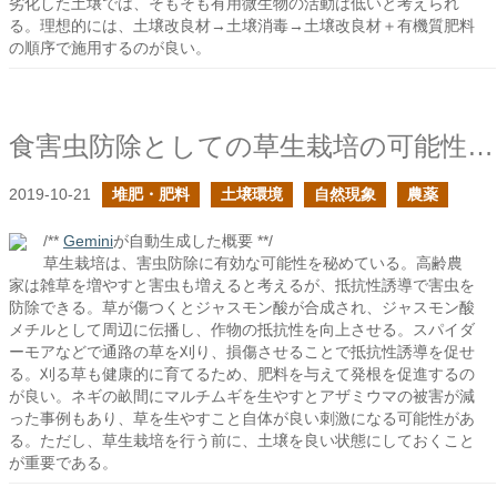
劣化した土壌では、そもそも有用微生物の活動は低いと考えられ
る。理想的には、土壌改良材→土壌消毒→土壌改良材＋有機質肥料
の順序で施用するのが良い。
食害虫防除としての草生栽培の可能性を探る
2019-10-21
堆肥・肥料
土壌環境
自然現象
農薬
/**
Gemini
が自動生成した概要 **/
草生栽培は、害虫防除に有効な可能性を秘めている。高齢農
家は雑草を増やすと害虫も増えると考えるが、抵抗性誘導で害虫を
防除できる。草が傷つくとジャスモン酸が合成され、ジャスモン酸
メチルとして周辺に伝播し、作物の抵抗性を向上させる。スパイダ
ーモアなどで通路の草を刈り、損傷させることで抵抗性誘導を促せ
る。刈る草も健康的に育てるため、肥料を与えて発根を促進するの
が良い。ネギの畝間にマルチムギを生やすとアザミウマの被害が減
った事例もあり、草を生やすこと自体が良い刺激になる可能性があ
る。ただし、草生栽培を行う前に、土壌を良い状態にしておくこと
が重要である。