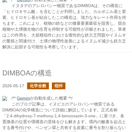
イヌタデのアレロパシー物質であるDIMBOAは、その構造に
「ヒドロキサム酸」を含むことが判明しました。カルボニル基と窒
素、ヒドロキシ基が結合したこの構造は、強力なキレート作用を持
ちます。これにより、植物の鉄などの微量要素吸収を阻害し、競合
植物や土壌微生物の生育を抑制する可能性が示唆されました。筆者
はこの作用を、大規模稲作における慢性的な鉄欠乏問題やイヌムギ
の繁殖と関連付け、土壌の物理性改善によるイヌムギ減少も鉄欠乏
解決に起因する可能性を考察しています。
DIMBOAの構造
2026-05-17
化学全般
稲作
/**
Gemini
が自動生成した概要 **/
このブログ記事は、イヌビエのアレロパシー物質である
DIMBOAの化学構造について詳細に解説しています。正式名称
「2,4-dihydroxy-7-methoxy-1,4-benzoxazin-3-one」に基づき、各
置換基の位置や環構造の意味をひも解きます。環内の酸素を起点と
する番号付けや、ベンゼン環と共有する炭素に番号を割り振らない