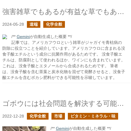
強害雑草でもあるが有益な草でもあるアメリカフウロ
2024-05-28
道端
化学全般
/**
Gemini
が自動生成した概要 **/
記事では、アメリカフウロという雑草がジャガイモ青枯病の
防除に役立つことを紹介しています。アメリカフウロに含まれる没
食子酸エチルという成分に抗菌作用があるためです。 没食子酸エ
チルは、防腐剤として使われるほか、ワインにも含まれています。
これは、没食子酸とエタノールから合成されるためです。 筆者
は、没食子酸を含む茶葉と炭水化物を混ぜて発酵させると、没食子
酸エチルを含むボカシ肥料ができる可能性を示唆しています。
ゴボウには社会問題を解決する可能性を秘めていると信じている
2022-12-28
化学全般
市場
ビタミン・ミネラル・味
/**
Gemini
が自動生成した概要 **/