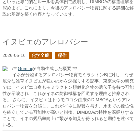
といった専門的なルールを具体例で説明し、DIMBOAの構造理解を
深めます。これにより、今後のアレロパシー物質に関する詳細な解
説の基礎を築く内容となっています。
イヌビエのアレロパシー
2026-05-16
化学全般
稲作
/**
Gemini
が自動生成した概要 **/
イネが分泌するアレロパシー物質モミラクトンBに対し、なぜ
厄介な雑草イヌビエが強いのかを深掘りする記事。東京大学の研究
では、イヌビエ自身もモミラクトン類似化合物の遺伝子を持つ可能
性が示唆され、これがイネの防御機構を回避する理由と推察され
る。 さらに、イヌビエはトウモロコシ由来のDIMBOAというアレ
ロパシー物質を分泌し、これがイネに影響を与え、水田での優位性
を確立している可能性が高いと指摘。DIMBOAの特性を深掘りする
ことで、イネの秀品率向上に繋がる知見が得られると期待を述べて
いる。