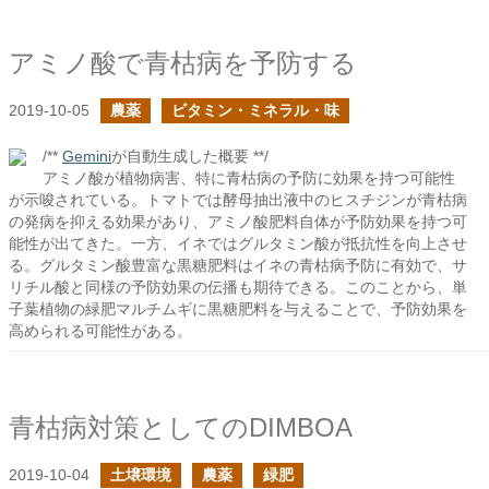
アミノ酸で青枯病を予防する
2019-10-05
農薬
ビタミン・ミネラル・味
/**
Gemini
が自動生成した概要 **/
アミノ酸が植物病害、特に青枯病の予防に効果を持つ可能性
が示唆されている。トマトでは酵母抽出液中のヒスチジンが青枯病
の発病を抑える効果があり、アミノ酸肥料自体が予防効果を持つ可
能性が出てきた。一方、イネではグルタミン酸が抵抗性を向上させ
る。グルタミン酸豊富な黒糖肥料はイネの青枯病予防に有効で、サ
リチル酸と同様の予防効果の伝播も期待できる。このことから、単
子葉植物の緑肥マルチムギに黒糖肥料を与えることで、予防効果を
高められる可能性がある。
青枯病対策としてのDIMBOA
2019-10-04
土壌環境
農薬
緑肥