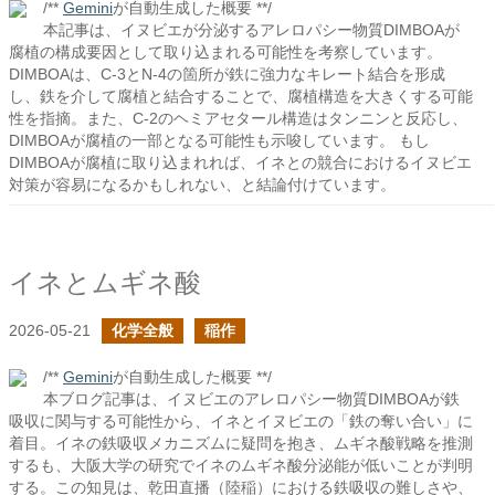
/**
Gemini
が自動生成した概要 **/
本記事は、イヌビエが分泌するアレロパシー物質DIMBOAが
腐植の構成要因として取り込まれる可能性を考察しています。
DIMBOAは、C-3とN-4の箇所が鉄に強力なキレート結合を形成
し、鉄を介して腐植と結合することで、腐植構造を大きくする可能
性を指摘。また、C-2のヘミアセタール構造はタンニンと反応し、
DIMBOAが腐植の一部となる可能性も示唆しています。 もし
DIMBOAが腐植に取り込まれれば、イネとの競合におけるイヌビエ
対策が容易になるかもしれない、と結論付けています。
イネとムギネ酸
2026-05-21
化学全般
稲作
/**
Gemini
が自動生成した概要 **/
本ブログ記事は、イヌビエのアレロパシー物質DIMBOAが鉄
吸収に関与する可能性から、イネとイヌビエの「鉄の奪い合い」に
着目。イネの鉄吸収メカニズムに疑問を抱き、ムギネ酸戦略を推測
するも、大阪大学の研究でイネのムギネ酸分泌能が低いことが判明
する。この知見は、乾田直播（陸稲）における鉄吸収の難しさや、