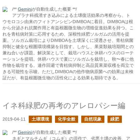
/**
Gemini
が自動生成した概要 **/
アブラナ科残渣すき込みによる土壌復活効果の考察から、ト
ウモロコシ由来のフィトアンシピンDIMBOAに着目。DIMBOAは根
から分泌され抗菌作用と有益根圏微生物の増殖促進効果を持つ。こ
れを青枯病対策に応用するため、深根性緑肥ソルガムの活用を提
案。ソルガム栽培によりDIMBOAを土壌深くに浸透させ、青枯病菌
抑制と健全な根圏環境構築を目指す。しかし、果菜類栽培期間との
兼ね合いが課題。解決策として、栽培ハウスと休耕ハウスのローテ
ーションを提唱。休耕ハウスで夏にソルガムを栽培し、秋〜春に他
作物を栽培する。連作回避で青枯病抑制と高品質果菜収穫を両立で
きる可能性を示唆。ただしDIMBOAの他作物病原菌への効果は未検
証だが、有益根圏微生物の活性化による効果も期待できる。
イネ科緑肥の再考のアレロパシー編
2019-04-11
土壌環境
化学全般
自然現象
緑肥
/**
Gemini
が自動生成した概要 **/
ネギとマルチムギ（コムギ）の混作で、劣悪土壌の改善、ア