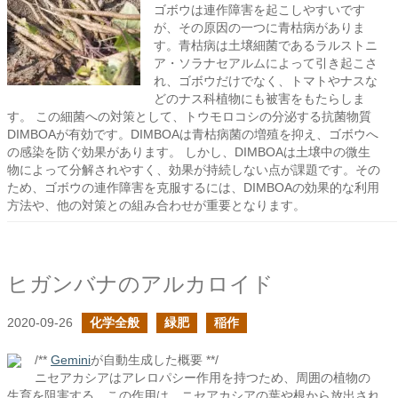
ゴボウは連作障害を起こしやすいです
が、その原因の一つに青枯病がありま
す。青枯病は土壌細菌であるラルストニ
ア・ソラナセアルムによって引き起こさ
れ、ゴボウだけでなく、トマトやナスな
どのナス科植物にも被害をもたらしま
す。 この細菌への対策として、トウモロコシの分泌する抗菌物質
DIMBOAが有効です。DIMBOAは青枯病菌の増殖を抑え、ゴボウへ
の感染を防ぐ効果があります。 しかし、DIMBOAは土壌中の微生
物によって分解されやすく、効果が持続しない点が課題です。その
ため、ゴボウの連作障害を克服するには、DIMBOAの効果的な利用
方法や、他の対策との組み合わせが重要となります。
ヒガンバナのアルカロイド
2020-09-26
化学全般
緑肥
稲作
/**
Gemini
が自動生成した概要 **/
ニセアカシアはアレロパシー作用を持つため、周囲の植物の
生育を阻害する。この作用は、ニセアカシアの葉や根から放出され