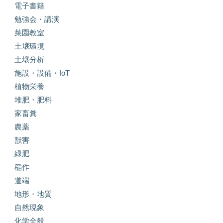
電子書籍
勉強会・講演
菜園教室
土壌環境
土壌分析
施設・設備・IoT
植物栄養
堆肥・肥料
家畜糞
農薬
獣害
緑肥
稲作
道端
地形・地質
自然現象
化学全般