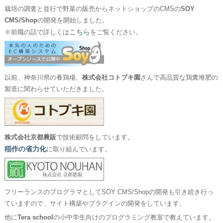
栽培の調査と並行で野菜の販売からネットショップのCMSの
SOY
CMS/Shop
の開発を開始しました。
こちら
※前職の話で詳しくは
をご覧ください。
以前、神奈川県の養鶏場、
株式会社コトブキ園
さんで高品質な鶏糞堆肥の
製造に関わらせていただきました。
株式会社京都農販
で技術顧問をしています。
稲作の省力化
に取り組んでいます。
フリーランスのプログラマとしてSOY CMS/Shopの開発も引き続き行っ
ていますので、サイト構築やプラグインの開発をしています。
他に
Tera school
の小中学生向けのプログラミング教室で教えています。