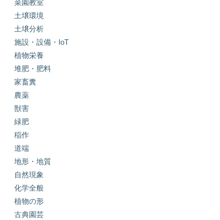
菜園教室
土壌環境
土壌分析
施設・設備・IoT
植物栄養
堆肥・肥料
家畜糞
農薬
獣害
緑肥
稲作
道端
地形・地質
自然現象
化学全般
植物の形
古典園芸