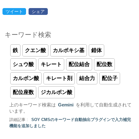
ツイート
シェア
キーワード検索
鉄
クエン酸
カルボキシ基
錯体
シュウ酸
キレート
配位結合
配位数
カルボン酸
キレート剤
結合力
配位子
配位座数
ジカルボン酸
上のキーワード検索は
Gemini
を利用して自動生成されて
います。
詳細記事 :
SOY CMSのキーワード自動抽出プラグインで入力補完
機能を追加しました