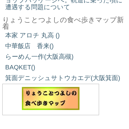
ョップパッケージへ。軌道に乗った頃に
遭遇する問題について
りょうことつよしの食べ歩きマップ新
着
本家 アロチ 丸高 ()
中華飯店 香来()
らーめん一作(大阪高槻)
BAQKET()
箕面デニッシュサトウカエデ(大阪箕面)