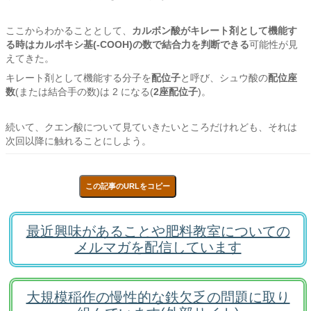
ここからわかることとして、
カルボン酸がキレート剤として機能す
る時はカルボキシ基(-COOH)の数で結合力を判断できる
可能性が見
えてきた。
キレート剤として機能する分子を
配位子
と呼び、シュウ酸の
配位座
数
(または結合手の数)は 2 になる(
2座配位子
)。
続いて、クエン酸について見ていきたいところだけれども、それは
次回以降に触れることにしよう。
この記事のURLをコピー
最近興味があることや肥料教室についての
メルマガを配信しています
大規模稲作の慢性的な鉄欠乏の問題に取り