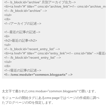
<!-- b_block:id="archive" 月別アーカイブ出力-->

<li><a href="#" title="" cms:id="archive_link"><!-- cms:id="archive_
<!-- /b_block:id="archive" -->

</ul>

</li>

<!--/アーカイブの記述-->

<!--最近の記事の記述-->

<li>

<h2>最近の記事</h2>

<ul>

<!-- b_block:id="recent_entry_list" -->

<li><a href="#" title="" cms:id="entry_link"><!-- cms:id="title"
<!-- /b_block:id="recent_entry_list" -->

</ul>

</li>

<!-- /cms:module="common.blogparts" -->
太文字で書かれたcms:modue="common.blogparts"で囲います。
モジュールの開始タグにあるcms:pageではページの作成前に調べ
たブログページのIDを指定します。