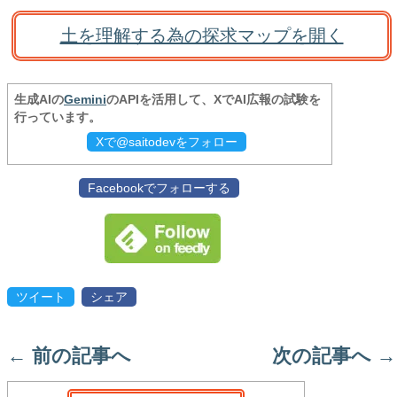
土を理解する為の探求マップを開く
生成AIの
Gemini
のAPIを活用して、XでAI広報の試験を
行っています。
Xで@saitodevをフォロー
Facebookでフォローする
ツイート
シェア
←
前の記事へ
次の記事へ
→