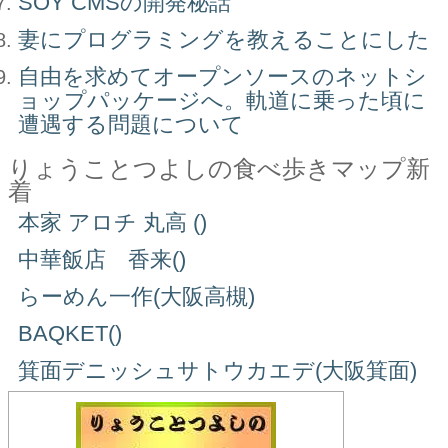
SOY CMSの開発秘話
妻にプログラミングを教えることにした
自由を求めてオープンソースのネットシ
ョップパッケージへ。軌道に乗った頃に
遭遇する問題について
りょうことつよしの食べ歩きマップ新
着
本家 アロチ 丸高 ()
中華飯店 香来()
らーめん一作(大阪高槻)
BAQKET()
箕面デニッシュサトウカエデ(大阪箕面)