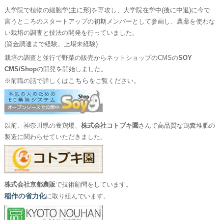
大学院で植物の細胞学(主に形)を専攻し、大学院在学中(後に中退)に今で
言うところのスタートアップの初期メンバーとして参画し、農薬を使わな
い栽培の調査と技法の開発を行っていました。
(資金調達まで経験。上場未経験)
栽培の調査と並行で野菜の販売からネットショップのCMSの
SOY
CMS/Shop
の開発を開始しました。
こちら
※前職の話で詳しくは
をご覧ください。
以前、神奈川県の養鶏場、
株式会社コトブキ園
さんで高品質な鶏糞堆肥の
製造に関わらせていただきました。
株式会社京都農販
で技術顧問をしています。
稲作の省力化
に取り組んでいます。