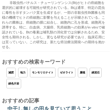
非殺虫性バチルス・チューリンゲンシス(Bt)がヒトの癌細胞を
選択的に破壊する可能性が研究されている。Btは通常、特定の昆虫
に毒性を示すタンパク質を生成するが、一部の非殺虫性Bt菌株も同
様の機構でヒトの癌細胞に影響を与えることが示唆されている。こ
れらの菌株は、癌細胞の膜に結合し、細胞内に孔を形成、細胞死を
誘導する。特に、白血病、大腸癌、乳癌細胞への効果がin vitroで確
認されている。Btの毒素は哺乳類の消化管では分解されるため、安
全性も期待される。しかし、更なる研究が必要であり、臨床応用に
は至っていない。この研究は、新たな癌治療法開発への期待を抱か
せる。
おすすめの検索キーワード
減肥
地力
モンモリロナイト
ゼオライト
腐植
緑泥石
緑色片岩
おすすめの記事
中干し無しの田を見ていて思うこと