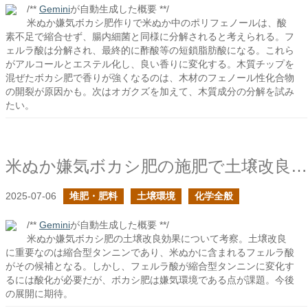
/**
Gemini
が自動生成した概要 **/
米ぬか嫌気ボカシ肥作りで米ぬか中のポリフェノールは、酸
素不足で縮合せず、腸内細菌と同様に分解されると考えられる。フ
ェルラ酸は分解され、最終的に酢酸等の短鎖脂肪酸になる。これら
がアルコールとエステル化し、良い香りに変化する。木質チップを
混ぜたボカシ肥で香りが強くなるのは、木材のフェノール性化合物
の開裂が原因かも。次はオガクズを加えて、木質成分の分解を試み
たい。
米ぬか嫌気ボカシ肥の施肥で土壌改良の効果はあるか？
2025-07-06
堆肥・肥料
土壌環境
化学全般
/**
Gemini
が自動生成した概要 **/
米ぬか嫌気ボカシ肥の土壌改良効果について考察。土壌改良
に重要なのは縮合型タンニンであり、米ぬかに含まれるフェルラ酸
がその候補となる。しかし、フェルラ酸が縮合型タンニンに変化す
るには酸化が必要だが、ボカシ肥は嫌気環境である点が課題。今後
の展開に期待。