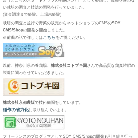
言うところのスタートアップの初期メンバーとして参画し、農薬を使わな
い栽培の調査と技法の開発を行っていました。
(資金調達まで経験。上場未経験)
栽培の調査と並行で野菜の販売からネットショップのCMSの
SOY
CMS/Shop
の開発を開始しました。
こちら
※前職の話で詳しくは
をご覧ください。
以前、神奈川県の養鶏場、
株式会社コトブキ園
さんで高品質な鶏糞堆肥の
製造に関わらせていただきました。
株式会社京都農販
で技術顧問をしています。
稲作の省力化
に取り組んでいます。
フリーランスのプログラマとしてSOY CMS/Shopの開発も引き続き行っ