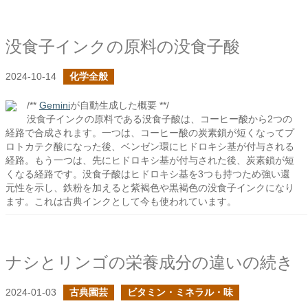
没食子インクの原料の没食子酸
2024-10-14
化学全般
/**
Gemini
が自動生成した概要 **/
没食子インクの原料である没食子酸は、コーヒー酸から2つの
経路で合成されます。一つは、コーヒー酸の炭素鎖が短くなってプ
ロトカテク酸になった後、ベンゼン環にヒドロキシ基が付与される
経路。もう一つは、先にヒドロキシ基が付与された後、炭素鎖が短
くなる経路です。没食子酸はヒドロキシ基を3つも持つため強い還
元性を示し、鉄粉を加えると紫褐色や黒褐色の没食子インクになり
ます。これは古典インクとして今も使われています。
ナシとリンゴの栄養成分の違いの続き
2024-01-03
古典園芸
ビタミン・ミネラル・味