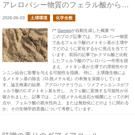
アレロパシー物質のフェラル酸からメトキシ基は外れるか？
2026-06-03
土壌環境
化学全般
/**
Gemini
が自動生成した概要 **/
このブログ記事では、アレロパシー物質
であるフェルラ酸のメトキシ基が土壌中
でどのように変化するかに焦点を当てて
います。前回の記事でp-クマル酸と比較
したフェルラ酸のアレロパシー作用を踏
まえ、メトキシ基が土壌での滞留性やタ
ンニン結合に影響を与える可能性を指摘。 特に、土壌微生物によ
るメトキシ基の除去（O-脱メチル化）の有無を深掘りしていま
す。論文検索の結果、アグロバクテリウム・ツメファシエンスがフ
ェルラ酸のC-3'メトキシ基を外し、カフェ酸に変換する可能性が示
唆されました。記事では、この脱メチル化反応が細菌にとっての利
点や、フェルラ酸の親水性向上、または無効化にどのように関わる
か、その生物学的意義について考察しています。