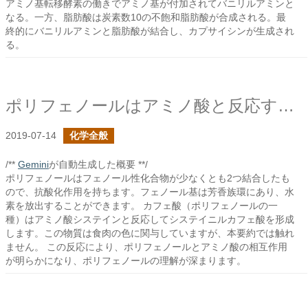
アミノ基転移酵素の働きでアミノ基が付加されてバニリルアミンと
なる。一方、脂肪酸は炭素数10の不飽和脂肪酸が合成される。最
終的にバニリルアミンと脂肪酸が結合し、カプサイシンが生成され
る。
ポリフェノールはアミノ酸と反応するか？
2019-07-14
化学全般
/**
Gemini
が自動生成した概要 **/
ポリフェノールはフェノール性化合物が少なくとも2つ結合したも
ので、抗酸化作用を持ちます。フェノール基は芳香族環にあり、水
素を放出することができます。 カフェ酸（ポリフェノールの一
種）はアミノ酸システインと反応してシステイニルカフェ酸を形成
します。この物質は食肉の色に関与していますが、本要約では触れ
ません。 この反応により、ポリフェノールとアミノ酸の相互作用
が明らかになり、ポリフェノールの理解が深まります。