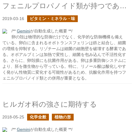
フェニルプロパノイド類が持つであろうもう一つの健康効果
2019-03-16
ビタミン・ミネラル・味
/**
Gemini
が自動生成した概要 **/
卵の殻は物理的な防御だけでなく、化学的な防御機構も備え
ている。卵白に含まれるオボトランスフェリンは鉄と結合し、細菌
の増殖を抑制する。リゾチームは細菌の細胞壁を破壊する酵素であ
る。オボアルブミンは加熱で変性し、細菌を包み込んで不活性化す
る。さらに、卵殻膜にも抗菌作用がある。卵は多重防御システムに
より、胚を微生物から守っている。特に、リノール酸は酸化しやす
く発がん性物質に変化する可能性があるため、抗酸化作用を持つフ
ェニルプロパノイド類との併用が重要となる。
ヒルガオ科の強さに期待する
2018-05-25
化学全般
植物の形
/**
Gemini
が自動生成した概要 **/