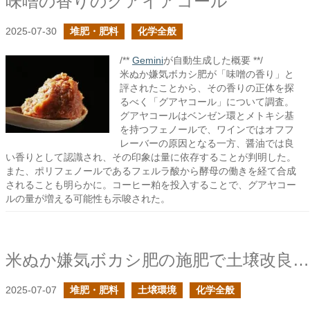
味噌の香りのグアイアコール
2025-07-30
堆肥・肥料
化学全般
/**
Gemini
が自動生成した概要 **/
米ぬか嫌気ボカシ肥が「味噌の香り」と
評されたことから、その香りの正体を探
るべく「グアヤコール」について調査。
グアヤコールはベンゼン環とメトキシ基
を持つフェノールで、ワインではオフフ
レーバーの原因となる一方、醤油では良
い香りとして認識され、その印象は量に依存することが判明した。
また、ポリフェノールであるフェルラ酸から酵母の働きを経て合成
されることも明らかに。コーヒー粕を投入することで、グアヤコー
ルの量が増える可能性も示唆された。
米ぬか嫌気ボカシ肥の施肥で土壌改良の効果はあるか？の続き
2025-07-07
堆肥・肥料
土壌環境
化学全般