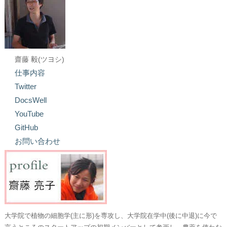
齋藤 毅(ツヨシ)
仕事内容
Twitter
DocsWell
YouTube
GitHub
お問い合わせ
大学院で植物の細胞学(主に形)を専攻し、大学院在学中(後に中退)に今で