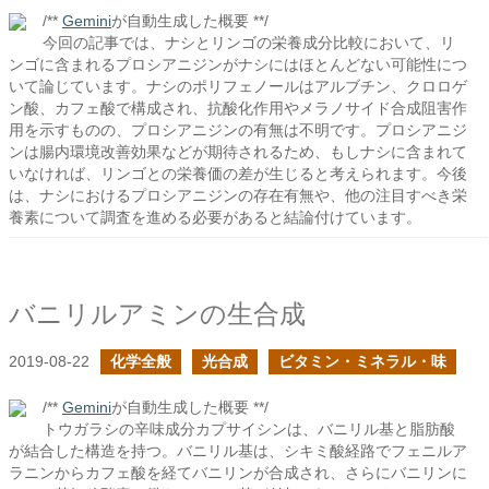
/**
Gemini
が自動生成した概要 **/
今回の記事では、ナシとリンゴの栄養成分比較において、リ
ンゴに含まれるプロシアニジンがナシにはほとんどない可能性につ
いて論じています。ナシのポリフェノールはアルブチン、クロロゲ
ン酸、カフェ酸で構成され、抗酸化作用やメラノサイド合成阻害作
用を示すものの、プロシアニジンの有無は不明です。プロシアニジ
ンは腸内環境改善効果などが期待されるため、もしナシに含まれて
いなければ、リンゴとの栄養価の差が生じると考えられます。今後
は、ナシにおけるプロシアニジンの存在有無や、他の注目すべき栄
養素について調査を進める必要があると結論付けています。
バニリルアミンの生合成
2019-08-22
化学全般
光合成
ビタミン・ミネラル・味
/**
Gemini
が自動生成した概要 **/
トウガラシの辛味成分カプサイシンは、バニリル基と脂肪酸
が結合した構造を持つ。バニリル基は、シキミ酸経路でフェニルア
ラニンからカフェ酸を経てバニリンが合成され、さらにバニリンに