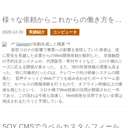
様々な依頼からこれからの働き方を見た
2020-12-31
実績紹介
コンピュータ
/**
Gemini
が自動生成した概要 **/
新型コロナの影響で事業への影響を覚悟していた筆者は、逆
に変化を見越した企業からのWeb開発依頼が殺到した。 非接触型
の予約注文システムや、代理販売・寄付サイトなど、コロナ禍のニ
ーズに応える開発が多かった。 また、SEO対策情報の需要も高ま
った。 特に印象的だったのは、テレワーク向け研修システムの開
発だ。 音声チャットとWebアプリを組み合わせたボードゲーム形
式で、セールスの模擬体験を行うもので、オフライン研修以上の価
値を感じたという。 コロナ禍でWeb技術の活用が模索された一年
であり、この流れは今後も加速し、Web技術を活用できない企業は
淘汰されるだろうと予測している。
SOY CMSでラベルカスタムフィールドを作成しました