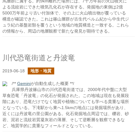
馬層群に属する。約9km離れた場所には、7千万年前の火山噴火に
よる流紋岩にできた噴気孔化石が存在する。発掘地の東側は2億
5000万年前より古い付加体で、その上に火山噴出物が覆っている
構造が確認できた。これは篠山層群が古生代ペルム紀から中生代ジ
ュラ紀の基盤岩類を覆うという地域の地質構造と一致する。これら
の情報から、周辺の地層観察で新たな発見が期待できる。
川代恐竜街道と丹波竜
2019-06-18
地形・地質
/**
Gemini
が自動生成した概要 **/
兵庫県丹波篠山市の川代恐竜街道では、2000年代中盤に大型
草食恐竜「丹波竜」の化石が発掘された。この地域は現在も発展段
階にあり、恐竜だけでなく地質や植物についても学べる貴重な場所
となっている。下滝駅から東へ1.5kmの地点には発掘場所があり、
近くには丹波竜の里公園がある。化石発掘地点周辺では、礫岩、砂
岩、泥岩と流紋岩質凝灰岩の薄層、そして逆断層を観察できるな
ど、地質学的に貴重なフィールドとなっている。