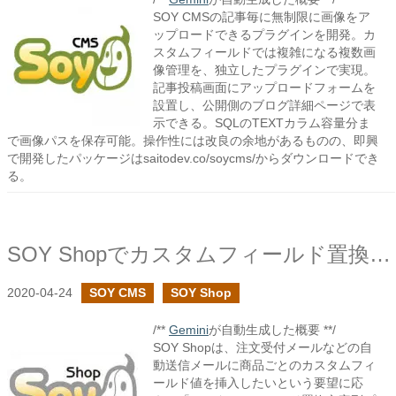
SOY CMSの記事毎に無制限に画像をア
ップロードできるプラグインを開発。カ
スタムフィールドでは複雑になる複数画
像管理を、独立したプラグインで実現。
記事投稿画面にアップロードフォームを
設置し、公開側のブログ詳細ページで表
示できる。SQLのTEXTカラム容量分ま
で画像パスを保存可能。操作性には改良の余地があるものの、即興
で開発したパッケージはsaitodev.co/soycms/からダウンロードでき
る。
SOY Shopでカスタムフィールド置換文字列プラグインを作成しました
2020-04-24
SOY CMS
SOY Shop
/**
Gemini
が自動生成した概要 **/
SOY Shopは、注文受付メールなどの自
動送信メールに商品ごとのカスタムフィ
ールド値を挿入したいという要望に応