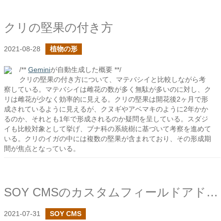
クリの堅果の付き方
2021-08-28
植物の形
/**
Gemini
が自動生成した概要 **/
クリの堅果の付き方について、マテバシイと比較しながら考
察している。マテバシイは雌花の数が多く無駄が多いのに対し、ク
リは雌花が少なく効率的に見える。クリの堅果は開花後2ヶ月で形
成されているように見えるが、クヌギやアベマキのように2年かか
るのか、それとも1年で形成されるのか疑問を呈している。スダジ
イも比較対象として挙げ、ブナ科の系統樹に基づいて考察を進めて
いる。クリのイガの中には複数の堅果が含まれており、その形成期
間が焦点となっている。
SOY CMSのカスタムフィールドアドバンスドで適用ラベルの設定で複数ラベルの設定を追加しました
2021-07-31
SOY CMS