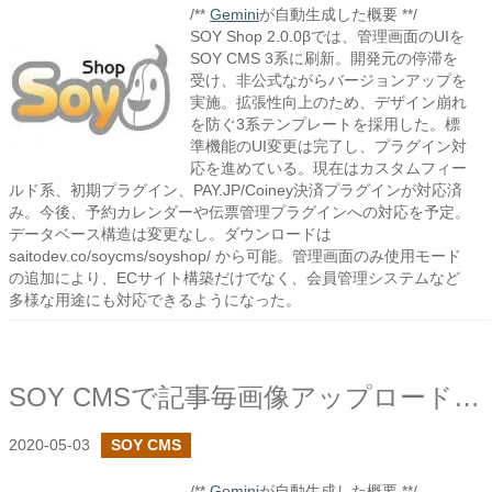
/**
Gemini
が自動生成した概要 **/
SOY Shop 2.0.0βでは、管理画面のUIを
SOY CMS 3系に刷新。開発元の停滞を
受け、非公式ながらバージョンアップを
実施。拡張性向上のため、デザイン崩れ
を防ぐ3系テンプレートを採用した。標
準機能のUI変更は完了し、プラグイン対
応を進めている。現在はカスタムフィー
ルド系、初期プラグイン、PAY.JP/Coiney決済プラグインが対応済
み。今後、予約カレンダーや伝票管理プラグインへの対応を予定。
データベース構造は変更なし。ダウンロードは
saitodev.co/soycms/soyshop/ から可能。管理画面のみ使用モード
の追加により、ECサイト構築だけでなく、会員管理システムなど
多様な用途にも対応できるようになった。
SOY CMSで記事毎画像アップロードプラグインを作成しました
2020-05-03
SOY CMS
/**
Gemini
が自動生成した概要 **/