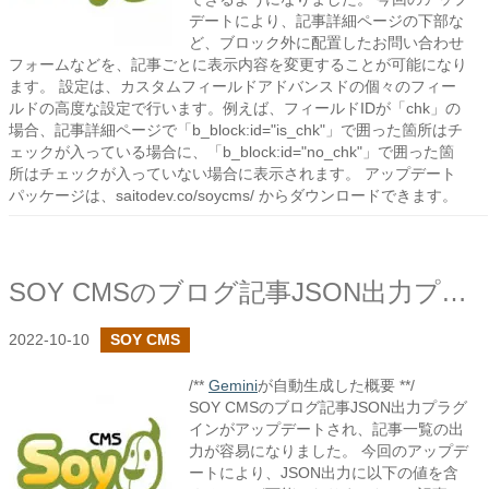
デートにより、記事詳細ページの下部な
ど、ブロック外に配置したお問い合わせ
フォームなどを、記事ごとに表示内容を変更することが可能になり
ます。 設定は、カスタムフィールドアドバンスドの個々のフィー
ルドの高度な設定で行います。例えば、フィールドIDが「chk」の
場合、記事詳細ページで「b_block:id="is_chk"」で囲った箇所はチ
ェックが入っている場合に、「b_block:id="no_chk"」で囲った箇
所はチェックが入っていない場合に表示されます。 アップデート
パッケージは、saitodev.co/soycms/ からダウンロードできます。
SOY CMSのブログ記事JSON出力プラグインで記事一覧の出力に必要な値を取得できるようにしました
2022-10-10
SOY CMS
/**
Gemini
が自動生成した概要 **/
SOY CMSのブログ記事JSON出力プラグ
インがアップデートされ、記事一覧の出
力が容易になりました。 今回のアップデ
ートにより、JSON出力に以下の値を含