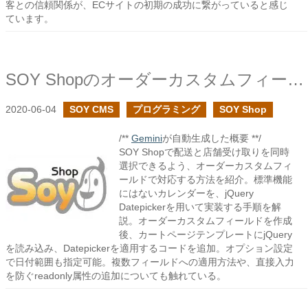
客との信頼関係が、ECサイトの初期の成功に繋がっていると感じ
ています。
SOY ShopのオーダーカスタムフィールドでjQueryのDatepickerを使ってみる
2020-06-04
SOY CMS
プログラミング
SOY Shop
/**
Gemini
が自動生成した概要 **/
SOY Shopで配送と店舗受け取りを同時
選択できるよう、オーダーカスタムフィ
ールドで対応する方法を紹介。標準機能
にはないカレンダーを、jQuery
Datepickerを用いて実装する手順を解
説。オーダーカスタムフィールドを作成
後、カートページテンプレートにjQuery
を読み込み、Datepickerを適用するコードを追加。オプション設定
で日付範囲も指定可能。複数フィールドへの適用方法や、直接入力
を防ぐreadonly属性の追加についても触れている。