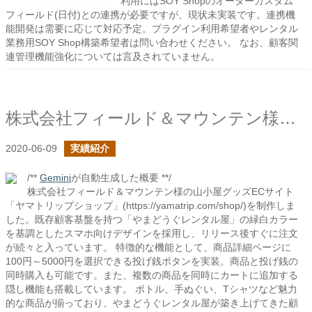
利用にはSOY Shopのオーダーカスタム
フィールド(日付)との連携が必要ですが、現状未実装です。連携機
能開発は需要に応じて対応予定。プラグイン利用希望者やレンタル
業務用SOY Shop構築希望者は問い合わせください。 なお、顧客関
連管理機能強化については言及されていません。
株式会社フィールド＆マウンテン様のヤマトリップショップの制作を行いました
2020-06-09
実績紹介
/**
Gemini
が自動生成した概要 **/
株式会社フィールド＆マウンテン様の山小屋グッズECサイト
「ヤマトリップショップ」(https://yamatrip.com/shop/)を制作しま
した。既存顧客基盤を持つ「やまどうぐレンタル屋」の緑白カラー
を基調としたスマホ向けデザインを採用し、リリース後すぐに注文
が続々と入っています。 特徴的な機能として、商品詳細ページに
100円～5000円を選択できる投げ銭ボタンを実装。商品と投げ銭の
同時購入も可能です。また、複数の商品を同時にカートに追加する
隠し機能も搭載しています。 ボトル、手ぬぐい、Tシャツなど魅力
的な商品が揃っており、やまどうぐレンタル屋が築き上げてきた顧