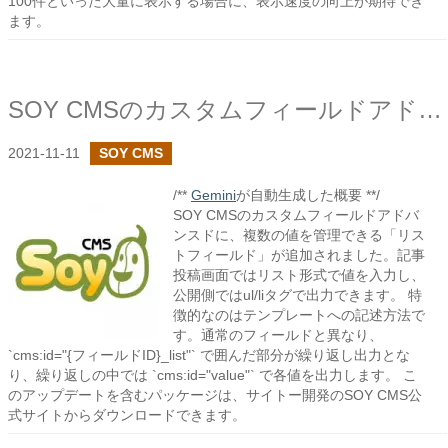
100件といった大量に表示する場合に、表示速度の向上が期待でき
ます。
SOY CMSのカスタムフィールドアドバンスドでリストフィールドを追加しました
2021-11-11
SOY CMS
/**
Gemini
が自動生成した概要 **/
SOY CMSのカスタムフィールドアドバ
ンスドに、複数の値を管理できる「リス
トフィールド」が追加されました。記事
投稿画面ではリスト形式で値を入力し、
公開側ではul/liタグで出力できます。 特
徴的なのはテンプレートへの記述方法で
す。通常のフィールドと異なり、
`cms:id="{フィールドID}_list"` で囲んだ部分が繰り返し出力とな
り、繰り返しの中では `cms:id="value"` で各値を出力します。 こ
のアップデートを含むパッケージは、サイトー開発のSOY CMS公
式サイトからダウンロードできます。