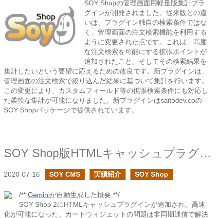
SOY Shopの管理画面用軽量版集計プラ
グインが開発されました。従来版との違
いは、プラグイン独自の検索条件ではな
く、管理画面の注文検索機能を利用する
ように変更された点です。これは、高度
な注文検索を可能にする拡張ポイントが
追加されたこと、そしてその検索結果を
集計したいという要望に応えるための改良です。新プラグインは、
管理画面の注文検索で絞り込んだ結果に基づいて集計を行います。
この変更により、カスタムフィールド等の拡張検索条件にも対応し
た柔軟な集計が可能になりました。新プラグインはsaitodev.coの
SOY Shopパッケージで提供されています。
SOY Shop版HTMLキャッシュプラグインを追加しました
2020-07-16
SOY CMS
実績紹介
SOY Shop
/**
Gemini
が自動生成した概要 **/
SOY Shop 2にHTMLキャッシュプラグインが追加され、高速
化が可能になった。カートウィジェットの問題は非同期通信で解決