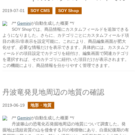
2019-07-01
SOY CMS
SOY Shop
/**
Gemini
が自動生成した概要 **/
SOY Shopでは、商品情報にカスタムフィールドを追加できる
ようになりました。さらに、カテゴリごとにカスタムフィールド項
目の表示/非表示を設定可能に。これにより、商品編集画面が肥大
化せず、必要な情報だけを表示できます。具体的には、カスタムフ
ィールドの項目設定でカテゴリを紐付け、編集画面で関連カテゴリ
を選択すれば、そのカテゴリに紐付いた項目だけが表示されます。
この機能により、商品情報を分かりやすく管理できます。
丹波竜発見地周辺の地質の確認
2019-06-19
地形・地質
/**
Gemini
が自動生成した概要 **/
丹波篠山の恐竜化石発掘地周辺の地質について調査した。発
掘地は流紋岩質の山を侵食する川の堆積物にあり、白亜紀後期の有