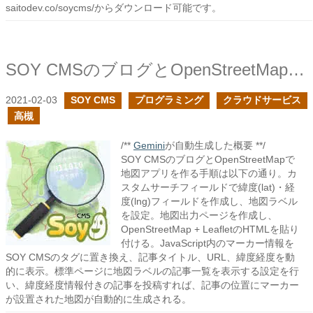
saitodev.co/soycms/からダウンロード可能です。
SOY CMSのブログとOpenStreetMapで地図アプリを作ろう
2021-02-03
SOY CMS
プログラミング
クラウドサービス
高槻
/**
Gemini
が自動生成した概要 **/
SOY CMSのブログとOpenStreetMapで
地図アプリを作る手順は以下の通り。カ
スタムサーチフィールドで緯度(lat)・経
度(lng)フィールドを作成し、地図ラベル
を設定。地図出力ページを作成し、
OpenStreetMap + LeafletのHTMLを貼り
付ける。JavaScript内のマーカー情報を
SOY CMSのタグに置き換え、記事タイトル、URL、緯度経度を動
的に表示。標準ページに地図ラベルの記事一覧を表示する設定を行
い、緯度経度情報付きの記事を投稿すれば、記事の位置にマーカー
が設置された地図が自動的に生成される。