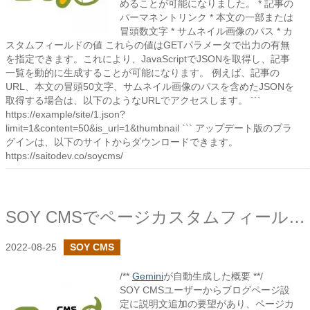
めることが可能になりました。 * 記事の
パーマネントリンク * 本文の一部または
冒頭数文字 * サムネイル画像のパス * カ
スタムフィールドの値 これらの値はGETパラメータで出力の有無
を指定できます。これにより、JavaScriptでJSONを取得し、記事
一覧を動的に生成することが可能になります。 例えば、記事の
URL、本文の冒頭50文字、サムネイル画像のパスを含めたJSONを
取得する場合は、以下のようなURLでアクセスします。 ```
https://example/site/1.json?
limit=1&content=50&is_url=1&thumbnail ``` アップデート版のプラ
グインは、以下のサイトからダウンロードできます。
https://saitodev.co/soycms/
SOY CMSでページカスタムフィールドを作成しました
2022-08-25
SOY CMS
/**
Gemini
が自動生成した概要 **/
SOY CMSユーザーからブログページ設
定に説明文追加の要望があり、ページカ