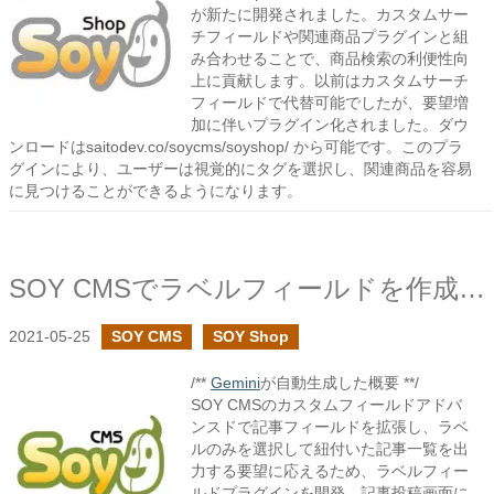
が新たに開発されました。カスタムサー
チフィールドや関連商品プラグインと組
み合わせることで、商品検索の利便性向
上に貢献します。以前はカスタムサーチ
フィールドで代替可能でしたが、要望増
加に伴いプラグイン化されました。ダウ
ンロードはsaitodev.co/soycms/soyshop/ から可能です。このプラ
グインにより、ユーザーは視覚的にタグを選択し、関連商品を容易
に見つけることができるようになります。
SOY CMSでラベルフィールドを作成しました
2021-05-25
SOY CMS
SOY Shop
/**
Gemini
が自動生成した概要 **/
SOY CMSのカスタムフィールドアドバ
ンスドで記事フィールドを拡張し、ラベ
ルのみを選択して紐付いた記事一覧を出
力する要望に応えるため、ラベルフィー
ルドプラグインを開発。記事投稿画面に