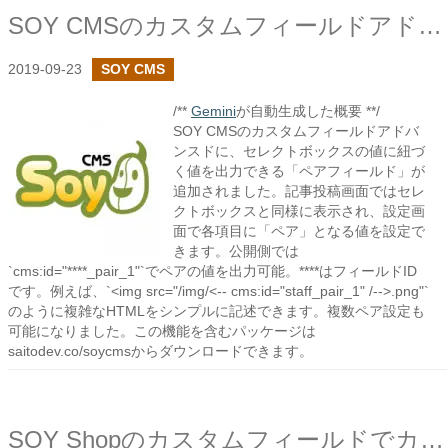
SOY CMSのカスタムフィールドアドバンスドでペアフィールドを追加しました
2019-09-23
SOY CMS
/**
Gemini
が自動生成した概要 **/
SOY CMSのカスタムフィールドアドバ
ンスドに、セレクトボックスの値に紐づ
く値を出力できる「ペアフィールド」が
追加されました。記事投稿画面ではセレ
クトボックスと同様に表示され、設定画
面で各項目に「ペア」となる値を設定で
きます。公開側では
`cms:id="****_pair_1"`でペアの値を出力可能。****はフィールドID
です。例えば、`<img src="/img/<-- cms:id="staff_pair_1" /-->.png"`
のように複雑なHTMLをシンプルに記述できます。複数ペア設定も
可能になりました。この機能を含むパッケージは
saitodev.co/soycmsからダウンロードできます。
SOY Shopのカスタムフィールドでカテゴリとの関連付けを追加しました