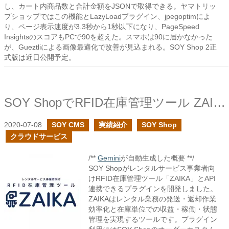
し、カート内商品数と合計金額をJSONで取得できる。ヤマトリッ
プショップではこの機能とLazyLoadプラグイン、jpegoptimによ
り、ページ表示速度が3.3秒から1秒以下になり、PageSpeed
InsightsのスコアもPCで90を超えた。スマホは90に届かなかった
が、Gueztliによる画像最適化で改善が見込まれる。SOY Shop 2正
式版は近日公開予定。
SOY ShopでRFID在庫管理ツール ZAIKAに対応しました
2020-07-08
SOY CMS
実績紹介
SOY Shop
クラウドサービス
/**
Gemini
が自動生成した概要 **/
SOY Shopがレンタルサービス事業者向
けRFID在庫管理ツール「ZAIKA」とAPI
連携できるプラグインを開発しました。
ZAIKAはレンタル業務の発送・返却作業
効率化と在庫単位での収益・稼働・状態
管理を実現するツールです。プラグイン