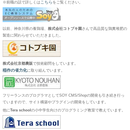
こちら
※前職の話で詳しくは
をご覧ください。
以前、神奈川県の養鶏場、
株式会社コトブキ園
さんで高品質な鶏糞堆肥の
製造に関わらせていただきました。
株式会社京都農販
で技術顧問をしています。
稲作の省力化
に取り組んでいます。
フリーランスのプログラマとしてSOY CMS/Shopの開発も引き続き行っ
ていますので、サイト構築やプラグインの開発をしています。
他に
Tera school
の小中学生向けのプログラミング教室で教えています。