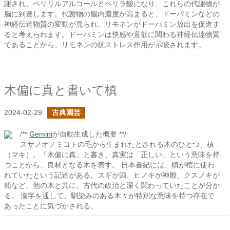
謝され、ペリリルアルコールとペリラ酸になり、これらの代謝物が
脳に到達します。代謝物の脳内濃度が高まると、ドーパミンなどの
神経伝達物質の変動が見られ、リモネンがドーパミン放出を促進す
ると考えられます。ドーパミンは快感や意欲に関わる神経伝達物質
であることから、リモネンの抗ストレス作用が示唆されます。
木偏に真と書いて槙
2024-02-29
古典園芸
/**
Gemini
が自動生成した概要 **/
スサノオノミコトの毛から生まれたとされる木のひとつ、槙
（マキ）。「木偏に真」と書き、真実は「正しい」という意味を持
つことから、良材となる木を表す。 日本書紀には、槙が棺に使わ
れていたという記述がある。スギが酒、ヒノキが神殿、クスノキが
船など、他の木と共に、古代の政治と深く関わっていたことが分か
る。 漢字を通して、馴染みのある木々が特別な意味を持つ存在で
あったことに気づかされる。