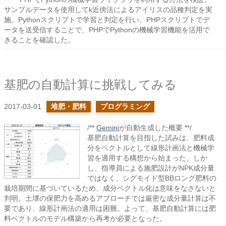
サンプルデータを使用してk近傍法によるアイリスの品種判定を実
施。Pythonスクリプトで学習と判定を行い、PHPスクリプトでデ
ータを送受信することで、PHPでPythonの機械学習機能を活用で
きることを確認した。
基肥の自動計算に挑戦してみる
2017-03-01
堆肥・肥料
プログラミング
/**
Gemini
が自動生成した概要 **/
基肥自動計算を目指した試みは、肥料成
分をベクトルとして線形計画法と機械学
習を適用する構想から始まった。しか
し、指導員による施肥設計がNPK成分量
ではなく、シグモイド型BBロング肥料の
栽培期間に基づいているため、成分ベクトル化は意味をなさないと
判明。土壌の保肥力を高めるアプローチでは厳密な成分量計算は不
要であり、線形計画法の適用は困難。よって、基肥自動計算には肥
料ベクトルのモデル構築から再考が必要となった。