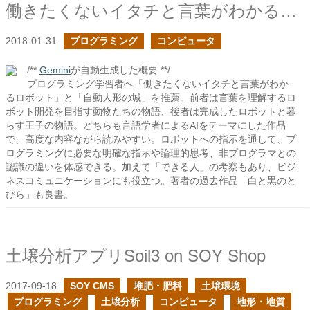
働きたくないイタチと言葉がわかるロボット
2018-01-31
プログラミング
コンピュータ
/**
Gemini
が自動生成した概要 **/
プログラミング学習者へ「働きたくないイタチと言葉がわか
るロボット」と「自動人形の城」を推薦。前者は言葉を理解するロ
ボット開発を目指す動物たちの物語、後者は完成したロボットと暮
らす王子の物語。どちらも言語学者によるAIをテーマにした作品
で、高度な内容ながら読みやすい。ロボットへの指示を通して、プ
ログラミングに必要な明確な指示や論理的思考、非プログラマとの
認識の違いを体感できる。加えて「できる人」の考察もあり、ビジ
ネスコミュニケーションにも役立つ。著者の過去作品「白と黒のと
びら」も良書。
土壌分析アプリSoil3 on SOY Shop
2017-09-18
SOY CMS
堆肥・肥料
土壌環境
プログラミング
土壌分析
コンピュータ
地形・地質