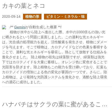
カキの葉とネコ
2020-09-14
植物の形
ビタミン・ミネラル・味
/**
Gemini
が自動生成した概要 **/
植物が水中から陸上へ進出した際、水中の1000倍もの強い光
に晒されるという問題に直面しました。この過剰な光エネルギー
は、光合成の処理能力を超え、活性酸素を発生させ、植物にダメー
ジを与えます。そこで植物は、カロテノイドなどの色素を蓄積する
ことで、過剰な光エネルギーを吸収し、熱として放散する仕組みを
進化させました。 陸上植物の祖先は緑藻類ですが、緑藻類は強光
下ではカロテノイドを大量に蓄積し、オレンジ色に変色することで
光阻害を防ぎます。陸上植物もこの能力を受け継いでおり、紅葉も
カロテノイドの増加による色の変化が要因の一つです。さらに、陸
上植物は、より複雑な光防護システムを進化させ、過酷な陸上環境
への適応に成功しました。
ハナバチはサクラの葉に蜜があることをどのように知っていくのだろうか？