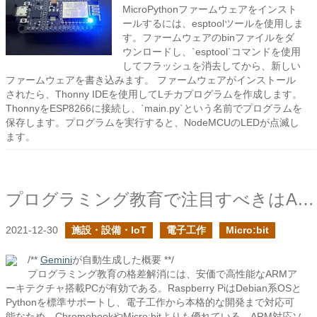
MicroPythonファームウェアをインスト
ールするには、esptoolツールを使用しま
す。ファームウェアのbinファイルをダ
ウンロードし、`esptool`コマンドを使用
してフラッシュを消去してから、新しい
ファームウェアを書き込みます。 ファームウェアがインストール
されたら、Thonny IDEを使用してLチカプログラムを作成します。
ThonnyをESP8266に接続し、`main.py`という名前でプログラムを
保存します。プログラムを実行すると、NodeMCUのLEDが点滅し
ます。
プログラミング教育で注目すべきはARM + Debian + Pythonであるはずだ
2021-12-30
施設・設備・IoT
電子工作
Micro:bit
/**
Gemini
が自動生成した概要 **/
プログラミング教育の格差解消には、安価で高性能なARMア
ーキテクチャ搭載PCが有効である。Raspberry PiはDebian系OSと
Pythonを標準サポートし、電子工作から本格的な開発まで対応可
能なため、ChromebookやMicro:bitよりも優れている。ARM対応ソ