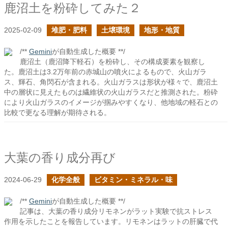
鹿沼土を粉砕してみた２
2025-02-09
堆肥・肥料
土壌環境
地形・地質
/**
Gemini
が自動生成した概要 **/
鹿沼土（鹿沼降下軽石）を粉砕し、その構成要素を観察し
た。鹿沼土は3.2万年前の赤城山の噴火によるもので、火山ガラ
ス、輝石、角閃石が含まれる。火山ガラスは形状が様々で、鹿沼土
中の層状に見えたものは繊維状の火山ガラスだと推測された。粉砕
により火山ガラスのイメージが掴みやすくなり、他地域の軽石との
比較で更なる理解が期待される。
大葉の香り成分再び
2024-06-29
化学全般
ビタミン・ミネラル・味
/**
Gemini
が自動生成した概要 **/
記事は、大葉の香り成分リモネンがラット実験で抗ストレス
作用を示したことを報告しています。リモネンはラットの肝臓で代