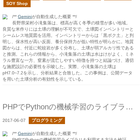
SOY Shop
/**
Gemini
が自動生成した概要 **/
長野県栄村小滝集落は、標高が高く冬季の積雪が多い地域。
良質な米作りには土壌の理解が不可欠で、土壌図インベントリーと
シームレス地質図を活用。インベントリーからは「黒ボク土」と判
明し、保水性が高い反面、養分保持力が低い特性が明らかに。地質
図からは、付近に蛇紋岩が多く分布し、土壌が弱アルカリ性である
と推測。これらの情報から、小滝集落の土壌は水はけがよく、ミネ
ラル豊富な一方、窒素が流亡しやすい特徴を持つと結論づけ、適切
な施肥設計の必要性を示唆した。実際、小滝集落の土壌は
pH7.0~7.2を示し、分析結果と合致した。この事例は、公開データ
を用いた土壌分析の有効性を示している。
PHPでPythonの機械学習のライブラリを利用してみる
2017-06-07
プログラミング
/**
Gemini
が自動生成した概要 **/
PHPでPythonの機械学習ライブラリを利用する方法を検証。