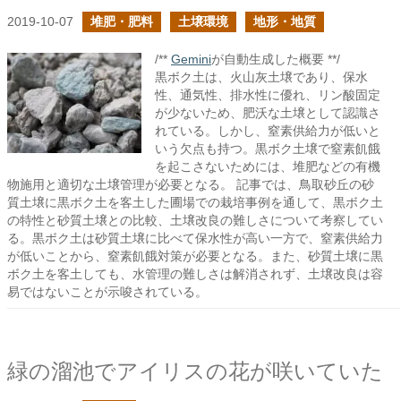
2019-10-07
堆肥・肥料
土壌環境
地形・地質
/**
Gemini
が自動生成した概要 **/
黒ボク土は、火山灰土壌であり、保水
性、通気性、排水性に優れ、リン酸固定
が少ないため、肥沃な土壌として認識さ
れている。しかし、窒素供給力が低いと
いう欠点も持つ。黒ボク土壌で窒素飢餓
を起こさないためには、堆肥などの有機
物施用と適切な土壌管理が必要となる。 記事では、鳥取砂丘の砂
質土壌に黒ボク土を客土した圃場での栽培事例を通して、黒ボク土
の特性と砂質土壌との比較、土壌改良の難しさについて考察してい
る。黒ボク土は砂質土壌に比べて保水性が高い一方で、窒素供給力
が低いことから、窒素飢餓対策が必要となる。また、砂質土壌に黒
ボク土を客土しても、水管理の難しさは解消されず、土壌改良は容
易ではないことが示唆されている。
緑の溜池でアイリスの花が咲いていた