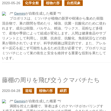
2020-05-26
化学全般
植物の形
自然現象
/**
Gemini
が自動生成した概要 **/
プロポリスは、ミツバチが植物の新芽や樹液から集めた樹脂
混合物で、巣の隙間を埋めたり、補強、抗菌・抗酸化のために使わ
れます。成分は樹脂、バルサム、精油、ワックス、花粉など多様
で、産地や季節によって組成が変化します。人間は健康食品やサプ
リメントとして利用し、抗菌、抗炎症、抗酸化、免疫賦活などの効
果が期待されていますが、科学的根拠は限定的です。また、アレル
ギー反応を起こす可能性もあるため注意が必要です。プロポリスは
ミツバチにとって巣の衛生と安全を維持する重要な役割を果たして
います。
藤棚の周りを飛び交うクマバチたち
2020-04-28
道端
植物の形
緑肥
/**
Gemini
が自動生成した概要 **/
満開を控えた藤棚で、筆者は多くのクマバチがホバリングす