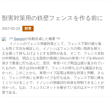
獣害対策用の鉄壁フェンスを作る前に
2017-02-23
獣害
/**
Gemini
が自動生成した概要 **/
イノシシのフェンス突破対策として、フェンス下部の掘り返
しを防ぐ方法を検証した。イノシシはフェンスの弱い箇所を探り、
土を掘って持ち上げようとする習性がある。そこで、フェンス支柱
の中間地点、弱点となる箇所の両側に50cmの単管パイプを40cmの
深さで垂直に打ち込んだ。翌日、単管パイプ周辺は掘り返されてい
たものの、深さは10cm程度で、フェンスの持ち上げも確認されな
かった。このことから、単管パイプ設置は有効な対策と判断。さら
に、フェンス中央にも単管パイプを打ち込み、フェンス下部に棒を
くくりつけることで、イノシシの突破試行自体を抑制できることが
分かった。なお、フェンスにネットを被せているのはヌートリア対
策である。