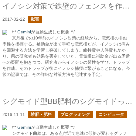
イノシシ対策で鉄壁のフェンスを作りたい
2017-02-22
獣害
/**
Gemini
が自動生成した概要 **/
京丹後での10年前のイノシシ対策の経験から、電気柵の非効
率性を指摘する。補助金が出て手軽な電気柵だが、イノシシは痛み
を回避する方法を学習し突破してしまう。維持費や人件費もかか
り、県の研究者も効果を否定していた。電気柵に補助金が出る矛盾
への疑問を抱きつつ、研究者からイノシシの習性を学び、トラップ
を作成。そのトラップが後にイノシシ捕獲に繋がることになる。今
後の記事では、その詳細な対策方法を記述する予定。
シグモイド型BB肥料のシグモイドって何？
2016-11-11
堆肥・肥料
プログラミング
コンピュータ
/**
Gemini
が自動生成した概要 **/
シグモイド曲線は、ある点付近で急速に傾斜が変わるグラフ