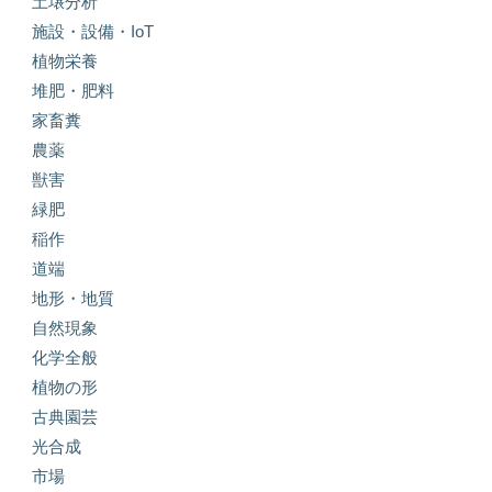
土壌分析
施設・設備・IoT
植物栄養
堆肥・肥料
家畜糞
農薬
獣害
緑肥
稲作
道端
地形・地質
自然現象
化学全般
植物の形
古典園芸
光合成
市場