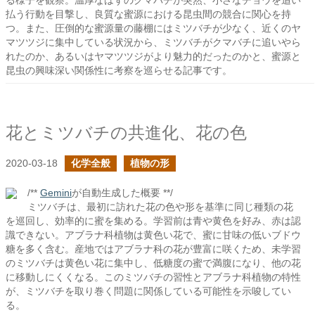
る様子を観察。温厚なはずのクマバチが突然、小さなチョウを追い
払う行動を目撃し、良質な蜜源における昆虫間の競合に関心を持
つ。また、圧倒的な蜜源量の藤棚にはミツバチが少なく、近くのヤ
マツツジに集中している状況から、ミツバチがクマバチに追いやら
れたのか、あるいはヤマツツジがより魅力的だったのかと、蜜源と
昆虫の興味深い関係性に考察を巡らせる記事です。
花とミツバチの共進化、花の色
2020-03-18
化学全般
植物の形
/**
Gemini
が自動生成した概要 **/
ミツバチは、最初に訪れた花の色や形を基準に同じ種類の花
を巡回し、効率的に蜜を集める。学習前は青や黄色を好み、赤は認
識できない。アブラナ科植物は黄色い花で、蜜に甘味の低いブドウ
糖を多く含む。産地ではアブラナ科の花が豊富に咲くため、未学習
のミツバチは黄色い花に集中し、低糖度の蜜で満腹になり、他の花
に移動しにくくなる。このミツバチの習性とアブラナ科植物の特性
が、ミツバチを取り巻く問題に関係している可能性を示唆してい
る。