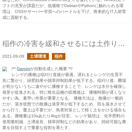
フトの充実が課題だが、低価格でDebianやPythonに触れられる環
境は、OSSやサーバー学習へのハードルを下げ、将来的なIT人材育
成に貢献する。
稲作の冷害を緩和させるには土作りの続き
2021-09-09
土壌環境
稲作
/**
Gemini
が自動生成した概要 **/
レンゲの播種は稲刈り直後が最適。遅れるとレンゲの生育不
良に繋がり、緑肥効果や雑草抑制効果が低下する。稲刈り後、圃場
が乾かないうちに速やかに播種することで、レンゲは水分を確保し
発芽が促進される。特に晩生品種の収穫後は、播種時期が遅くなり
やすい為、素早い作業が重要となる。 播種方法は、散播が一般的
だが、湛水状態での散播は発芽率が低下するため、田を落水させて
から行う。覆土は不要だが、鳥害対策として軽く土をかける場合も
ある。播種量は10aあたり4kgが目安。 レンゲ栽培は、化学肥料の
使用量削減、土壌改良、雑草抑制などの効果があり、持続可能な農
業を目指す上で重要な役割を果たす。