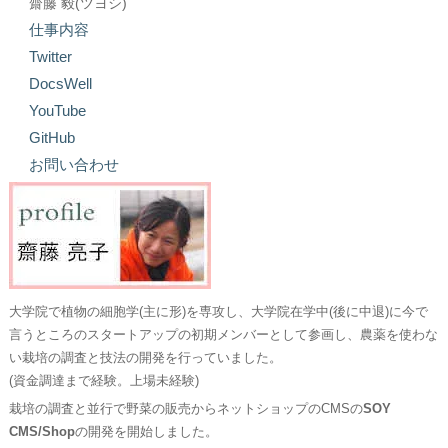
齋藤 毅(ツヨシ)
仕事内容
Twitter
DocsWell
YouTube
GitHub
お問い合わせ
大学院で植物の細胞学(主に形)を専攻し、大学院在学中(後に中退)に今で
言うところのスタートアップの初期メンバーとして参画し、農薬を使わな
い栽培の調査と技法の開発を行っていました。
(資金調達まで経験。上場未経験)
栽培の調査と並行で野菜の販売からネットショップのCMSの
SOY
CMS/Shop
の開発を開始しました。