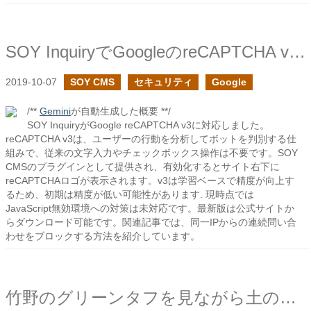
SOY InquiryでGoogleのreCAPTCHA v3に対応しました
2019-10-07
SOY CMS
セキュリティ
Google
/**
Gemini
が自動生成した概要 **/
SOY InquiryがGoogle reCAPTCHA v3に対応しました。
reCAPTCHA v3は、ユーザーの行動を分析してボットを判別する仕
組みで、従来の文字入力やチェックボックス操作は不要です。SOY
CMSのプラグインとして提供され、有効化するとサイト右下に
reCAPTCHAロゴが表示されます。v3は学習ベースで精度が向上す
るため、初期は精度が低い可能性があります. 現時点では
JavaScript無効環境への対策は未対応です。最新版は公式サイトか
らダウンロード可能です。関連記事では、同一IPからの連続問い合
わせをブロックする方法を紹介しています。
竹野のグリーンタフを見ながら土の形成に思いを馳せる