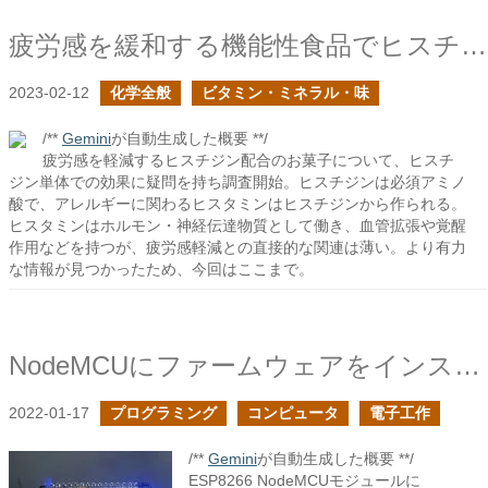
疲労感を緩和する機能性食品でヒスチジン配合を謳っていた
2023-02-12
化学全般
ビタミン・ミネラル・味
/**
Gemini
が自動生成した概要 **/
疲労感を軽減するヒスチジン配合のお菓子について、ヒスチ
ジン単体での効果に疑問を持ち調査開始。ヒスチジンは必須アミノ
酸で、アレルギーに関わるヒスタミンはヒスチジンから作られる。
ヒスタミンはホルモン・神経伝達物質として働き、血管拡張や覚醒
作用などを持つが、疲労感軽減との直接的な関連は薄い。より有力
な情報が見つかったため、今回はここまで。
NodeMCUにファームウェアをインストールする
2022-01-17
プログラミング
コンピュータ
電子工作
/**
Gemini
が自動生成した概要 **/
ESP8266 NodeMCUモジュールに