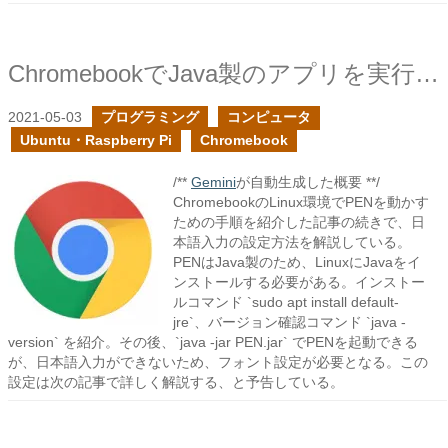
ChromebookでJava製のアプリを実行する
2021-05-03
プログラミング
コンピュータ
Ubuntu・Raspberry Pi
Chromebook
/**
Gemini
が自動生成した概要 **/
ChromebookのLinux環境でPENを動かす
ための手順を紹介した記事の続きで、日
本語入力の設定方法を解説している。
PENはJava製のため、LinuxにJavaをイ
ンストールする必要がある。インストー
ルコマンド `sudo apt install default-
jre`、バージョン確認コマンド `java -
version` を紹介。その後、`java -jar PEN.jar` でPENを起動できる
が、日本語入力ができないため、フォント設定が必要となる。この
設定は次の記事で詳しく解説する、と予告している。