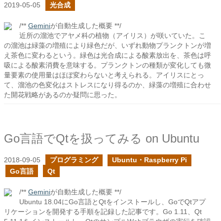
2019-05-05
光合成
/**
Gemini
が自動生成した概要 **/
近所の溜池でアヤメ科の植物（アイリス）が咲いていた。こ
の溜池は緑藻の増殖により緑色だが、いずれ動物プランクトンが増
え茶色に変わるという。緑色は光合成による酸素放出を、茶色は呼
吸による酸素消費を意味する。プランクトンの種類が変化しても微
量要素の使用量はほぼ変わらないと考えられる。アイリスにとっ
て、溜池の色変化はストレスになり得るのか、緑藻の増殖に合わせ
た開花戦略があるのか疑問に思った。
Go言語でQtを扱ってみる on Ubuntu
2018-09-05
プログラミング
Ubuntu・Raspberry Pi
Go言語
Qt
/**
Gemini
が自動生成した概要 **/
Ubuntu 18.04にGo言語とQtをインストールし、GoでQtアプ
リケーションを開発する手順を記録した記事です。Go 1.11、Qt