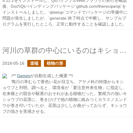
5.11.1をインストールし、QtのサンプルWebブラウザの実行を確認
後、GoのQtバインディングパッケージ`github.com/therecipe/qt`を
インストールしました。`qtsetup`コマンドでパッケージの準備中に
問題が発生しましたが、`generate`終了時点で中断し、サンプルプ
ログラムを実行したところ、正常に動作することを確認しました。
河川の草群の中心にいるのはキショウブ
2018-05-16
道端
植物の形
/**
Gemini
が自動生成した概要 **/
鴨川の草むらで黄色い花が目立ち、アヤメ科の特徴からキシ
ョウブと判明。調べると、環境省が「要注意外来生物」に指定し、
在来種との競合や駆逐のおそれがある植物だった。繁殖力の強いキ
ショウブの花茎に、巻きひげで他の植物に絡みつくカラスノエンド
ウが巻き付いていたが、花茎は少ししか曲がっておらず、キショウ
ブの強さを実感させる。