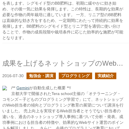
を表します。シグモイド型のBB肥料は、初期に緩やかに効き始
め、その後一気に効果を発揮します。この特性は、長期的な効果が
必要な作物の周年栽培に適しています。 一方、リニア型のBB肥料
は直線的な効き方をするため、一定期間にわたって持続的に効果を
発揮します。BB肥料のシグモイド型とリニア型を適切に使い分け
ることで、作物の成長段階や栽培条件に応じた効率的な施肥が可能
となります。
成果を上げるネットショップのWeb担当者の傾向と今後のプログラミング教育で思うことについてお話をさせていただきました
2016-07-30
勉強会・講演
プログラミング
実績紹介
/**
Gemini
が自動生成した概要 **/
京都大学で開催されたTera school主催の「オテラーニング・
コモンズ～子どものプログラミング学習で」にて、ネットショップ
のWeb担当者の傾向とプログラミング教育の展望について講演を行
いました。 売上向上を実現するWeb担当者とそうでない担当者の
違いを、過去のネットショップ導入事例に基づいて分析・発表。成
功事例における担当者の特徴や、効果的なWebサイト運営のポイン
トを解説しました。 さらに、今後のプログラミング教育において