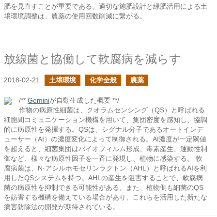
肥を見直すことが重要である。適切な施肥設計と緑肥活用による土
壌環境調整は、農薬の使用回数削減に繋がる。
放線菌と協働して軟腐病を減らす
2018-02-21
土壌環境
化学全般
農薬
/**
Gemini
が自動生成した概要 **/
作物の病原性細菌は、クオラムセンシング（QS）と呼ばれる
細胞間コミュニケーション機構を用いて、集団密度を感知し、協調
的に病原性を発揮する。QSは、シグナル分子であるオートインデ
ューサー（AI）の濃度変化によって制御される。AI濃度が一定閾値
を超えると、細菌集団はバイオフィルム形成、毒素産生、運動性制
御など、様々な病原性因子を一斉に発現し、植物に感染する。 軟
腐病菌は、N-アシルホモセリンラクトン（AHL）と呼ばれるAIを利
用したQSシステムを持つ。AHLの産生を阻害することで、軟腐病
菌の病原性を抑制できる可能性がある。また、植物側も細菌のQS
を妨害する機構を備えている場合があり、これらを活用した新たな
病害防除法の開発が期待されている。