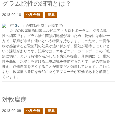
グラム陰性の細菌とは？
2018-02-10
化学全般
農薬
/**
Gemini
が自動生成した概要 **/
ネギの軟腐病原因菌エルビニア・カロトボーラは、グラム陰
性の細菌です。グラム陰性菌は細胞壁が薄いため、乾燥には弱い一
方で、増殖が非常に速いという特徴を持ちます。このため、一度作
物が感染すると殺菌剤の効果が追い付かず、薬効が期待しにくいと
いう課題があります。記事では、エルビニア・カロトボーラの「乾
燥に弱い」という特性を活かした予防策を提案。具体的には、排水
性を高め、水浸しを避ける土壌環境を整備することで、菌の増殖を
抑え、作物自体を強くすることが重要だと強調しています。これに
より、軟腐病の発症を未然に防ぐアプローチが有効であると解説し
ています。
対軟腐病
2018-02-09
化学全般
農薬