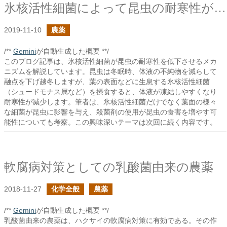
氷核活性細菌によって昆虫の耐寒性が減る
2019-11-10
農薬
/**
Gemini
が自動生成した概要 **/
このブログ記事は、氷核活性細菌が昆虫の耐寒性を低下させるメカ
ニズムを解説しています。昆虫は冬眠時、体液の不純物を減らして
融点を下げ越冬しますが、葉の表面などに生息する氷核活性細菌
（シュードモナス属など）を摂食すると、体液が凍結しやすくなり
耐寒性が減少します。筆者は、氷核活性細菌だけでなく葉面の様々
な細菌が昆虫に影響を与え、殺菌剤の使用が昆虫の食害を増やす可
能性についても考察。この興味深いテーマは次回に続く内容です。
軟腐病対策としての乳酸菌由来の農薬
2018-11-27
化学全般
農薬
/**
Gemini
が自動生成した概要 **/
乳酸菌由来の農薬は、ハクサイの軟腐病対策に有効である。その作