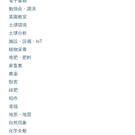
電子書籍
勉強会・講演
菜園教室
土壌環境
土壌分析
施設・設備・IoT
植物栄養
堆肥・肥料
家畜糞
農薬
獣害
緑肥
稲作
道端
地形・地質
自然現象
化学全般