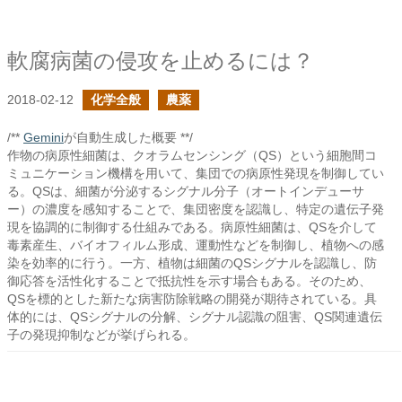
軟腐病菌の侵攻を止めるには？
2018-02-12
化学全般
農薬
/**
Gemini
が自動生成した概要 **/
作物の病原性細菌は、クオラムセンシング（QS）という細胞間コ
ミュニケーション機構を用いて、集団での病原性発現を制御してい
る。QSは、細菌が分泌するシグナル分子（オートインデューサ
ー）の濃度を感知することで、集団密度を認識し、特定の遺伝子発
現を協調的に制御する仕組みである。病原性細菌は、QSを介して
毒素産生、バイオフィルム形成、運動性などを制御し、植物への感
染を効率的に行う。一方、植物は細菌のQSシグナルを認識し、防
御応答を活性化することで抵抗性を示す場合もある。そのため、
QSを標的とした新たな病害防除戦略の開発が期待されている。具
体的には、QSシグナルの分解、シグナル認識の阻害、QS関連遺伝
子の発現抑制などが挙げられる。