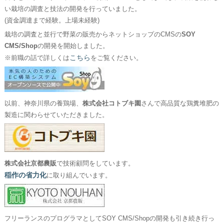
い栽培の調査と技法の開発を行っていました。
(資金調達まで経験。上場未経験)
栽培の調査と並行で野菜の販売からネットショップのCMSの
SOY
CMS/Shop
の開発を開始しました。
こちら
※前職の話で詳しくは
をご覧ください。
以前、神奈川県の養鶏場、
株式会社コトブキ園
さんで高品質な鶏糞堆肥の
製造に関わらせていただきました。
株式会社京都農販
で技術顧問をしています。
稲作の省力化
に取り組んでいます。
フリーランスのプログラマとしてSOY CMS/Shopの開発も引き続き行っ