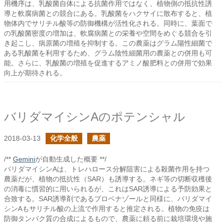
用機序は、乳酸菌自体による抗菌作用ではなく、植物側の抵抗性誘
導と軟腐病菌との競合にある。乳酸菌をハクサイに散布すると、植
物体内でサリチル酸等の防御機構が活性化される。同時に、葉面で
の乳酸菌密度の増加は、軟腐病菌との栄養や空間をめぐる競合を引
き起こし、病原菌の増殖を抑制する。この農薬はグラム陽性細菌で
ある乳酸菌を利用するため、グラム陰性細菌用の農薬との併用も可
能。さらに、乳酸菌の増殖を促進するアミノ酸肥料との併用で効果
向上が期待される。
バリダマイシンAのポテンシャル
2018-03-13
化学全般
農薬
/**
Gemini
が自動生成した概要 **/
バリダマイシンAは、トレハロース分解阻害による殺菌作用を持つ
農薬だが、植物の抵抗性（SAR）も誘導する。ネギ等の切断収穫後
の消毒に慣習的に用いられるが、これはSAR誘導による予防効果と
合致する。SAR誘導剤であるプロベナゾールと同様に、バリダマイ
シンAもサリチル酸の上流で作用すると推定される。植物の免疫は
防御タンパク質の合成によるもので、農薬に頼る前に栽培環境や施