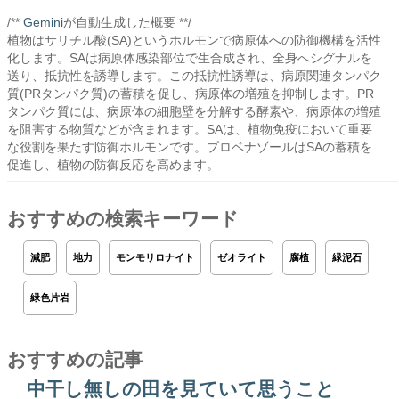
/**
Gemini
が自動生成した概要 **/
植物はサリチル酸(SA)というホルモンで病原体への防御機構を活性
化します。SAは病原体感染部位で生合成され、全身へシグナルを
送り、抵抗性を誘導します。この抵抗性誘導は、病原関連タンパク
質(PRタンパク質)の蓄積を促し、病原体の増殖を抑制します。PR
タンパク質には、病原体の細胞壁を分解する酵素や、病原体の増殖
を阻害する物質などが含まれます。SAは、植物免疫において重要
な役割を果たす防御ホルモンです。プロベナゾールはSAの蓄積を
促進し、植物の防御反応を高めます。
おすすめの検索キーワード
減肥
地力
モンモリロナイト
ゼオライト
腐植
緑泥石
緑色片岩
おすすめの記事
中干し無しの田を見ていて思うこと